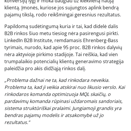
konversijų lygį ir moka daugiau už kiekvieną naują
klientą. Įmonės, kuriose jos sujungtos aplink bendrą
pajamų tikslą, rodo reikšmingai geresnius rezultatus.
Papildomą sudėtingumą kuria ir tai, kad didelė dalis
B2B rinkos šiuo metu tiesiog nėra pasirengusi pirkti.
LinkedIn B2B Institute, remdamasis Ehrenberg-Bass
tyrimais, nurodo, kad apie 95 proc. B2B rinkos dalyvių
nėra aktyvioje pirkimo stadijoje. Tai reiškia, kad vien
trumpalaikio potencialių klientų generavimo strategija
paleidžia pro akis didžiąją rinkos dalį.
„Problema dažnai ne ta, kad rinkodara neveikia.
Problema ta, kad ji veikia atskirai nuo likusio verslo. Kai
rinkodaros komanda optimizuoja MQL skaičių, o
pardavimų komanda rūpinasi uždaromais sandoriais,
sistema struktūriškai pralaimi. Jungiamoji grandis yra
bendras pajamų modelis ir atsakomybė už jo
rezultatus.”