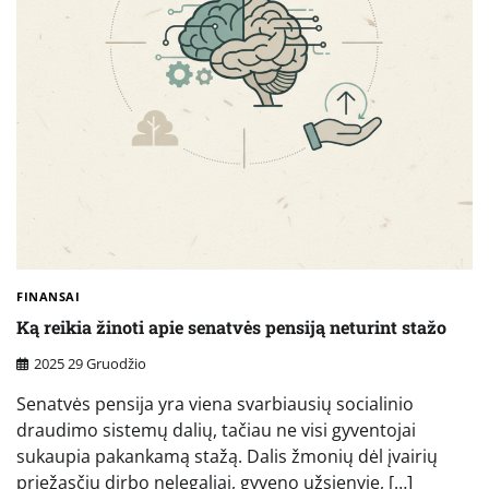
FINANSAI
Ką reikia žinoti apie senatvės pensiją neturint stažo
2025 29 Gruodžio
Senatvės pensija yra viena svarbiausių socialinio
draudimo sistemų dalių, tačiau ne visi gyventojai
sukaupia pakankamą stažą. Dalis žmonių dėl įvairių
priežasčių dirbo nelegaliai, gyveno užsienyje, […]