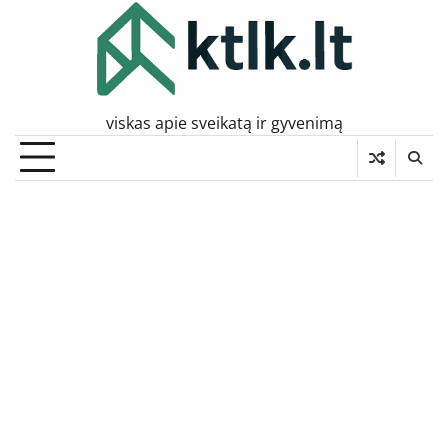
Skip
to
content
viskas apie sveikatą ir gyvenimą