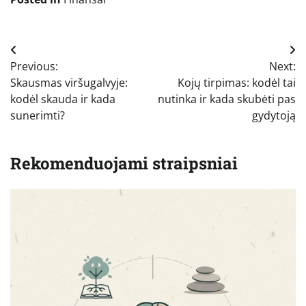
Navigacija
Previous:
Next:
tarp
Skausmas viršugalvyje:
Kojų tirpimas: kodėl tai
įrašų
kodėl skauda ir kada
nutinka ir kada skubėti pas
sunerimti?
gydytoją
Rekomenduojami straipsniai