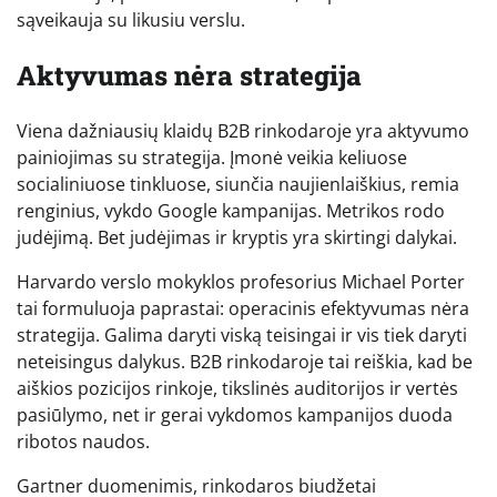
sąveikauja su likusiu verslu.
Aktyvumas nėra strategija
Viena dažniausių klaidų B2B rinkodaroje yra aktyvumo
painiojimas su strategija. Įmonė veikia keliuose
socialiniuose tinkluose, siunčia naujienlaiškius, remia
renginius, vykdo Google kampanijas. Metrikos rodo
judėjimą. Bet judėjimas ir kryptis yra skirtingi dalykai.
Harvardo verslo mokyklos profesorius Michael Porter
tai formuluoja paprastai: operacinis efektyvumas nėra
strategija. Galima daryti viską teisingai ir vis tiek daryti
neteisingus dalykus. B2B rinkodaroje tai reiškia, kad be
aiškios pozicijos rinkoje, tikslinės auditorijos ir vertės
pasiūlymo, net ir gerai vykdomos kampanijos duoda
ribotos naudos.
Gartner duomenimis, rinkodaros biudžetai