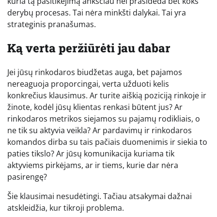
kuria tą pasitikėjimą anksčiau nei prasideda bet koks
derybų procesas. Tai nėra minkšti dalykai. Tai yra
strateginis pranašumas.
Ką verta peržiūrėti jau dabar
Jei jūsų rinkodaros biudžetas auga, bet pajamos
nereaguoja proporcingai, verta užduoti kelis
konkrečius klausimus. Ar turite aiškią poziciją rinkoje ir
žinote, kodėl jūsų klientas renkasi būtent jus? Ar
rinkodaros metrikos siejamos su pajamų rodikliais, o
ne tik su aktyvia veikla? Ar pardavimų ir rinkodaros
komandos dirba su tais pačiais duomenimis ir siekia to
paties tikslo? Ar jūsų komunikacija kuriama tik
aktyviems pirkėjams, ar ir tiems, kurie dar nėra
pasirengę?
Šie klausimai nesudėtingi. Tačiau atsakymai dažnai
atskleidžia, kur tikroji problema.