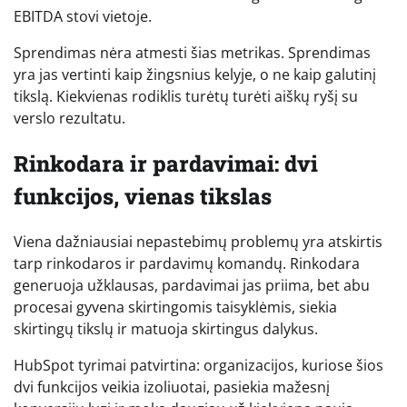
EBITDA stovi vietoje.
Sprendimas nėra atmesti šias metrikas. Sprendimas
yra jas vertinti kaip žingsnius kelyje, o ne kaip galutinį
tikslą. Kiekvienas rodiklis turėtų turėti aiškų ryšį su
verslo rezultatu.
Rinkodara ir pardavimai: dvi
funkcijos, vienas tikslas
Viena dažniausiai nepastebimų problemų yra atskirtis
tarp rinkodaros ir pardavimų komandų. Rinkodara
generuoja užklausas, pardavimai jas priima, bet abu
procesai gyvena skirtingomis taisyklėmis, siekia
skirtingų tikslų ir matuoja skirtingus dalykus.
HubSpot tyrimai patvirtina: organizacijos, kuriose šios
dvi funkcijos veikia izoliuotai, pasiekia mažesnį