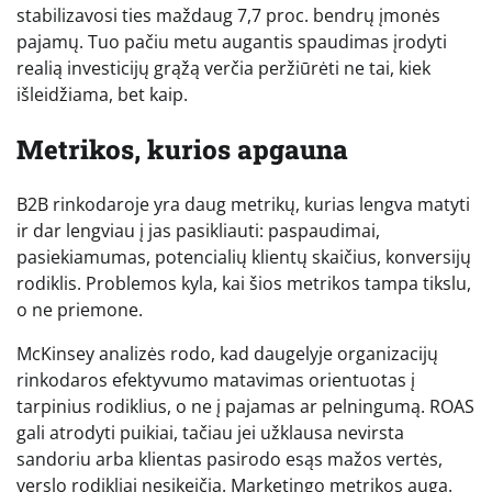
stabilizavosi ties maždaug 7,7 proc. bendrų įmonės
pajamų. Tuo pačiu metu augantis spaudimas įrodyti
realią investicijų grąžą verčia peržiūrėti ne tai, kiek
išleidžiama, bet kaip.
Metrikos, kurios apgauna
B2B rinkodaroje yra daug metrikų, kurias lengva matyti
ir dar lengviau į jas pasikliauti: paspaudimai,
pasiekiamumas, potencialių klientų skaičius, konversijų
rodiklis. Problemos kyla, kai šios metrikos tampa tikslu,
o ne priemone.
McKinsey analizės rodo, kad daugelyje organizacijų
rinkodaros efektyvumo matavimas orientuotas į
tarpinius rodiklius, o ne į pajamas ar pelningumą. ROAS
gali atrodyti puikiai, tačiau jei užklausa nevirsta
sandoriu arba klientas pasirodo esąs mažos vertės,
verslo rodikliai nesikeičia. Marketingo metrikos auga.