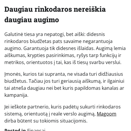
Daugiau rinkodaros nereiškia
daugiau augimo
Galutinė tiesa yra nepatogi, bet aiški: didesnis
rinkodaros biudžetas pats savaime negarantuoja
augimo. Garantuoja tik didesnes išlaidas. Augimą lemia
aiškumas, krypties pasirinkimas, ryšys tarp funkcijų ir
metrikos, orientuotos į tai, kas iš tiesų svarbu verslui.
Įmonės, kurios tai supranta, ne visada turi didžiausius
biudžetus. Tačiau jos turi geriausią aiškumą, ir ilgainiui
tai atneša daugiau nei bet kuris papildomas kanalas ar
kampanija.
Jei ieškote partnerio, kuris padėtų sukurti rinkodaros
sistemą, orientuotą į reale verslo augimą,
Magoom
dirba būtent su tokiomis situacijomis.
Posted in
Finansai