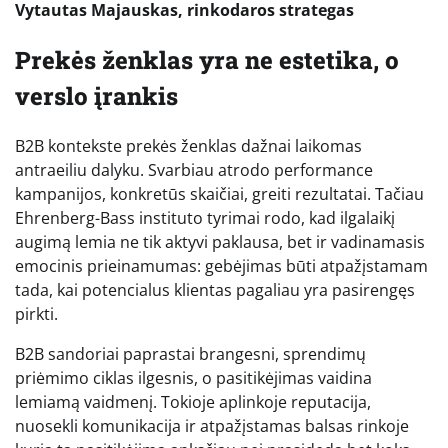
Vytautas Majauskas, rinkodaros strategas
Prekės ženklas yra ne estetika, o
verslo įrankis
B2B kontekste prekės ženklas dažnai laikomas
antraeiliu dalyku. Svarbiau atrodo performance
kampanijos, konkretūs skaičiai, greiti rezultatai. Tačiau
Ehrenberg-Bass instituto tyrimai rodo, kad ilgalaikį
augimą lemia ne tik aktyvi paklausa, bet ir vadinamasis
emocinis prieinamumas: gebėjimas būti atpažįstamam
tada, kai potencialus klientas pagaliau yra pasirengęs
pirkti.
B2B sandoriai paprastai brangesni, sprendimų
priėmimo ciklas ilgesnis, o pasitikėjimas vaidina
lemiamą vaidmenį. Tokioje aplinkoje reputacija,
nuosekli komunikacija ir atpažįstamas balsas rinkoje