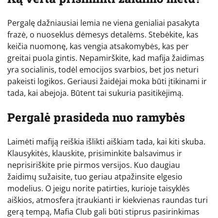
Pergalę dažniausiai lemia ne viena genialiai pasakyta
frazė, o nuoseklus dėmesys detalėms. Stebėkite, kas
keičia nuomonę, kas vengia atsakomybės, kas per
greitai puola gintis. Nepamirškite, kad mafija žaidimas
yra socialinis, todėl emocijos svarbios, bet jos neturi
pakeisti logikos. Geriausi žaidėjai moka būti įtikinami ir
tada, kai abejoja. Būtent tai sukuria pasitikėjimą.
Pergalė prasideda nuo ramybės
Laimėti mafiją reiškia išlikti aiškiam tada, kai kiti skuba.
Klausykitės, klauskite, prisiminkite balsavimus ir
neprisiriškite prie pirmos versijos. Kuo daugiau
žaidimų sužaisite, tuo geriau atpažinsite elgesio
modelius. O jeigu norite patirties, kurioje taisyklės
aiškios, atmosfera įtraukianti ir kiekvienas raundas turi
gerą tempą, Mafia Club gali būti stiprus pasirinkimas