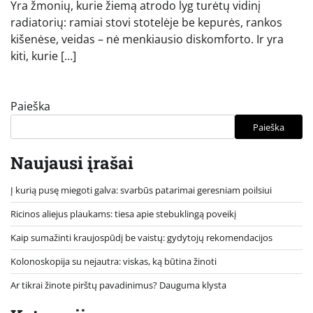
Yra žmonių, kurie žiemą atrodo lyg turėtų vidinį
radiatorių: ramiai stovi stotelėje be kepurės, rankos
kišenėse, veidas – nė menkiausio diskomforto. Ir yra
kiti, kurie […]
Paieška
Paieška
Naujausi įrašai
Į kurią pusę miegoti galva: svarbūs patarimai geresniam poilsiui
Ricinos aliejus plaukams: tiesa apie stebuklingą poveikį
Kaip sumažinti kraujospūdį be vaistų: gydytojų rekomendacijos
Kolonoskopija su nejautra: viskas, ką būtina žinoti
Ar tikrai žinote pirštų pavadinimus? Dauguma klysta