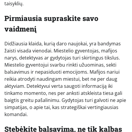
taisyklių.
Pirmiausia supraskite savo
vaidmenį
Didžiausia klaida, kurią daro naujokai, yra bandymas
žaisti visada vienodai. Miestelio gyventojas, mafijos
narys, detektyvas ar gydytojas turi skirtingus tikslus.
Miestelio gyventojui svarbu rinkti užuominas, sekti
balsavimus ir nepasiduoti emocijoms. Mafijos nariui
reikia atrodyti naudingam miestui, bet ne per daug
aktyviam. Detektyvui verta saugoti informaciją iki
tinkamo momento, nes per anksti atskleista tiesa gali
baigtis greitu pašalinimu. Gydytojas turi galvoti ne apie
simpatijas, o apie tai, kas strategiškai vertingiausias
komandai.
Stebėkite balsavimą, ne tik kalbas