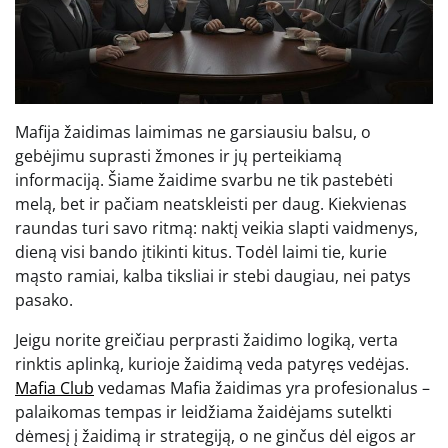
Mafija žaidimas laimimas ne garsiausiu balsu, o
gebėjimu suprasti žmones ir jų perteikiamą
informaciją. Šiame žaidime svarbu ne tik pastebėti
melą, bet ir pačiam neatskleisti per daug. Kiekvienas
raundas turi savo ritmą: naktį veikia slapti vaidmenys,
dieną visi bando įtikinti kitus. Todėl laimi tie, kurie
mąsto ramiai, kalba tiksliai ir stebi daugiau, nei patys
pasako.
Jeigu norite greičiau perprasti žaidimo logiką, verta
rinktis aplinką, kurioje žaidimą veda patyręs vedėjas.
Mafia Club
vedamas Mafia žaidimas yra profesionalus –
palaikomas tempas ir leidžiama žaidėjams sutelkti
dėmesį į žaidimą ir strategiją, o ne ginčus dėl eigos ar