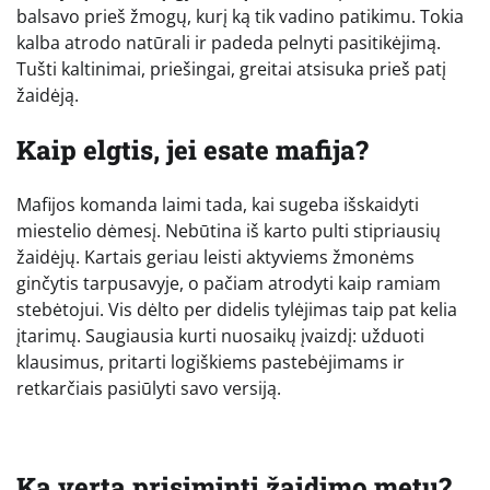
balsavo prieš žmogų, kurį ką tik vadino patikimu. Tokia
kalba atrodo natūrali ir padeda pelnyti pasitikėjimą.
Tušti kaltinimai, priešingai, greitai atsisuka prieš patį
žaidėją.
Kaip elgtis, jei esate mafija?
Mafijos komanda laimi tada, kai sugeba išskaidyti
miestelio dėmesį. Nebūtina iš karto pulti stipriausių
žaidėjų. Kartais geriau leisti aktyviems žmonėms
ginčytis tarpusavyje, o pačiam atrodyti kaip ramiam
stebėtojui. Vis dėlto per didelis tylėjimas taip pat kelia
įtarimų. Saugiausia kurti nuosaikų įvaizdį: užduoti
klausimus, pritarti logiškiems pastebėjimams ir
retkarčiais pasiūlyti savo versiją.
Ką verta prisiminti žaidimo metu?