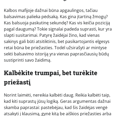
Kalbos mafijoje dažnai būna apgaulingos, tačiau
balsavimas palieka pėdsaką. Kas gina įtartiną žmogų?
Kas balsuoja paskutinę sekundę? Kas vis keičia poziciją
pagal daugumą? Tokie signalai padeda suprasti, kur yra
slapti susitarimai. Patyrę žaidėjai žino, kad vienas
sakinys gali būti atsitiktinis, bet pasikartojantis elgesys
retai būna be priežasties. Todėl užsirašyti ar mintyse
sekti balsavimo istoriją yra vienas paprasčiausių būdų
sustiprinti savo žaidimą.
Kalbėkite trumpai, bet turėkite
priežastį
Norint laimėti, nereikia kalbėti daug. Reikia kalbėti taip,
kad kiti suprastų jūsų logiką. Geras argumentas dažnai
skamba paprastai: pastebėjau, kad šis žaidėjas vengė
atsakyti į klausimą, gynė kitą be aiškios priežasties arba