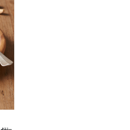
ndžių