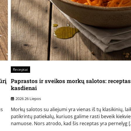
Receptai
ūrį
Paprastos ir sveikos morkų salotos: receptas
kasdienai
2026 26 Liepos
us
Morkų salotos su aliejumi yra vienas iš tų klasikinių, lai
patikrintų patiekalų, kuriuos galime rasti beveik kiekv
namuose. Nors atrodo, kad šis receptas yra pernelyg [