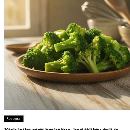
Receptai
Kiek laiko virti brokolius, kad išliktų žali ir