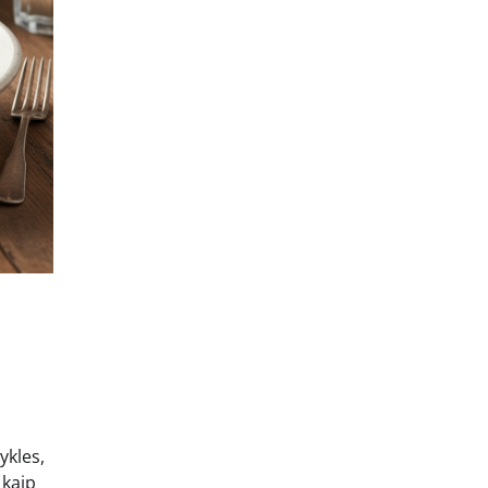
ykles,
 kaip