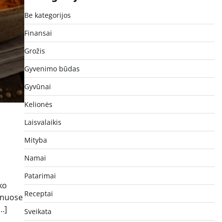
Be kategorijos
Finansai
Grožis
Gyvenimo būdas
Gyvūnai
Kelionės
Laisvalaikis
Mityba
Namai
Patarimai
ko
Receptai
ienuose
…]
Sveikata