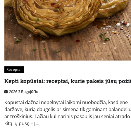
Receptai
Kepti kopūstai: receptai, kurie pakeis jūsų poži
2026 3 Rugpjūčio
Kopūstai dažnai nepelnytai laikomi nuobodžia, kasdiene
daržove, kurią daugelis prisimena tik gaminant balandėli
ar troškinius. Tačiau kulinarinis pasaulis jau seniai atrado
kitą jų pusę – […]