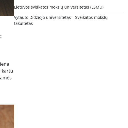
Lietuvos sveikatos mokslų universitetas (LSMU)
Vytauto Didžiojo universitetas
– Sveikatos mokslų
fakultetas
:
viena
r kartu
nkamės