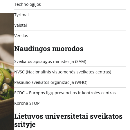
Technologijos
Tyrimai
Vaistai
Verslas
Naudingos nuorodos
Sveikatos apsaugos ministerija (SAM)
NVSC (Nacionalinis visuomenės sveikatos centras)
Pasaulio sveikatos organizacija (WHO)
ECDC – Europos ligų prevencijos ir kontrolės centras
Korona STOP
Lietuvos universitetai sveikatos
srityje