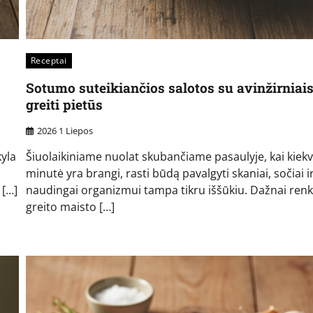
Receptai
Sotumo suteikiančios salotos su avinžirniais
greiti pietūs
2026 1 Liepos
kyla
Šiuolaikiniame nuolat skubančiame pasaulyje, kai kiek
minutė yra brangi, rasti būdą pavalgyti skaniai, sočiai i
 […]
naudingai organizmui tampa tikru iššūkiu. Dažnai re
greito maisto […]