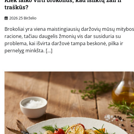
traškūs?
2026 25 Birželio
Brokoliai yra viena maistingiausių daržovių mūsų mitybo
racione, tačiau daugelis žmonių vis dar susiduria su
problema, kai išvirta daržovė tampa beskonė, pilka ir
pernelyg minkšta. […]