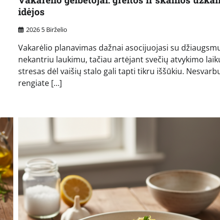
idėjos
2026 5 Birželio
s
Vakarėlio planavimas dažnai asocijuojasi su džiaugsmu
nekantriu laukimu, tačiau artėjant svečių atvykimo laiku
stresas dėl vaišių stalo gali tapti tikru iššūkiu. Nesvarb
rengiate […]