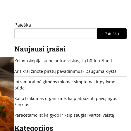
Paieška
Paieška
Naujausi įrašai
Kolonoskopija su nejautra: viskas, ką būtina žinoti
Ar tikrai žinote pirštų pavadinimus? Dauguma klysta
Intramuralinė gimdos mioma: simptomai ir gydymo
būdai
Kalio trūkumas organizme: kaip atpažinti pavojingus
ženklus
Paracetamolis: ką gydo ir kaip saugiai vartoti vaistą
Kategorijos