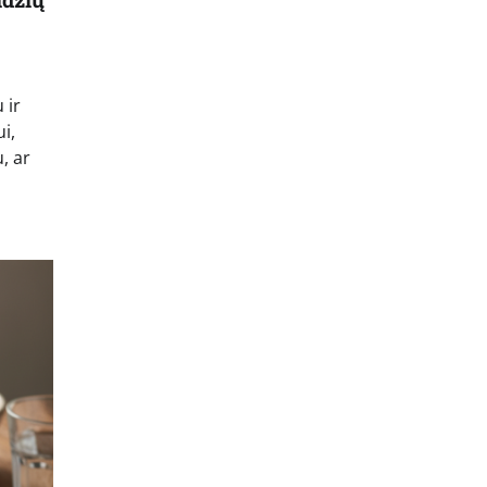
 ir
i,
u, ar