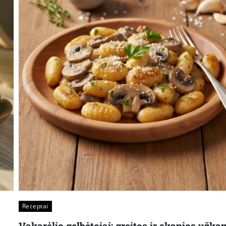
Receptai
Vakarėlio gelbėtojai: greitos ir skanios užka