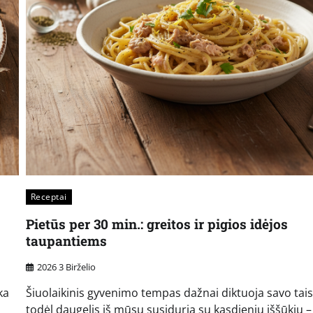
Receptai
Pietūs per 30 min.: greitos ir pigios idėjos
taupantiems
2026 3 Birželio
ka
Šiuolaikinis gyvenimo tempas dažnai diktuoja savo tais
todėl daugelis iš mūsų susiduria su kasdieniu iššūkiu –