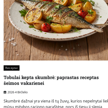
Receptai
Tobulai kepta skumbrė: paprastas receptas
šeimos vakarienei
2026 4 Birželio
Skumbrė dažnai yra viena iš tų žuvų, kurios nepelnytai lie
mūsų mitybos raciono paraštėse, nors iš tiesų ji slepia