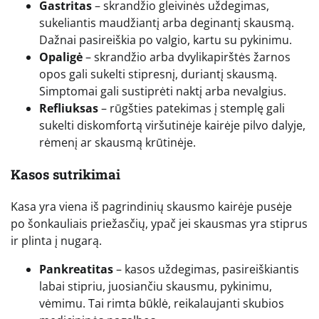
Gastritas
– skrandžio gleivinės uždegimas,
sukeliantis maudžiantį arba deginantį skausmą.
Dažnai pasireiškia po valgio, kartu su pykinimu.
Opaligė
– skrandžio arba dvylikapirštės žarnos
opos gali sukelti stipresnį, duriantį skausmą.
Simptomai gali sustiprėti naktį arba nevalgius.
Refliuksas
– rūgšties patekimas į stemplę gali
sukelti diskomfortą viršutinėje kairėje pilvo dalyje,
rėmenį ar skausmą krūtinėje.
Kasos sutrikimai
Kasa yra viena iš pagrindinių skausmo kairėje pusėje
po šonkauliais priežasčių, ypač jei skausmas yra stiprus
ir plinta į nugarą.
Pankreatitas
– kasos uždegimas, pasireiškiantis
labai stipriu, juosiančiu skausmu, pykinimu,
vėmimu. Tai rimta būklė, reikalaujanti skubios