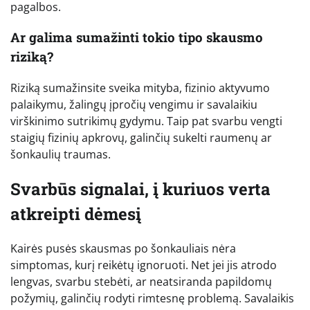
pagalbos.
Ar galima sumažinti tokio tipo skausmo
riziką?
Riziką sumažinsite sveika mityba, fizinio aktyvumo
palaikymu, žalingų įpročių vengimu ir savalaikiu
virškinimo sutrikimų gydymu. Taip pat svarbu vengti
staigių fizinių apkrovų, galinčių sukelti raumenų ar
šonkaulių traumas.
Svarbūs signalai, į kuriuos verta
atkreipti dėmesį
Kairės pusės skausmas po šonkauliais nėra
simptomas, kurį reikėtų ignoruoti. Net jei jis atrodo
lengvas, svarbu stebėti, ar neatsiranda papildomų
požymių, galinčių rodyti rimtesnę problemą. Savalaikis