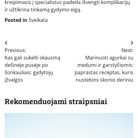
kreipimasis į specialistus padeda išvengti komplikacijų
ir užtikrina tinkamą gydymo eigą.
Posted in
Sveikata
Navigacija
Previous:
Next:
tarp
Kas gali sukelti skausmą
Marinuoti agurkai su
įrašų
dešinėje pusėje po
medumi ir garstyčiomis:
šonkauliais: gydytojų
paprastas receptas, kuris
įžvalgos
nustebins skonio deriniu
Rekomenduojami straipsniai