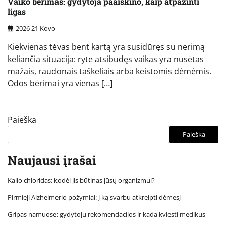
Vaiko bėrimas: gydytoja paaiškino, kaip atpažinti
ligas
2026 21 Kovo
Kiekvienas tėvas bent kartą yra susidūręs su nerimą
keliančia situacija: ryte atsibudęs vaikas yra nusėtas
mažais, raudonais taškeliais arba keistomis dėmėmis.
Odos bėrimai yra vienas […]
Paieška
Paieška
Naujausi įrašai
Kalio chloridas: kodėl jis būtinas jūsų organizmui?
Pirmieji Alzheimerio požymiai: į ką svarbu atkreipti dėmesį
Gripas namuose: gydytojų rekomendacijos ir kada kviesti medikus