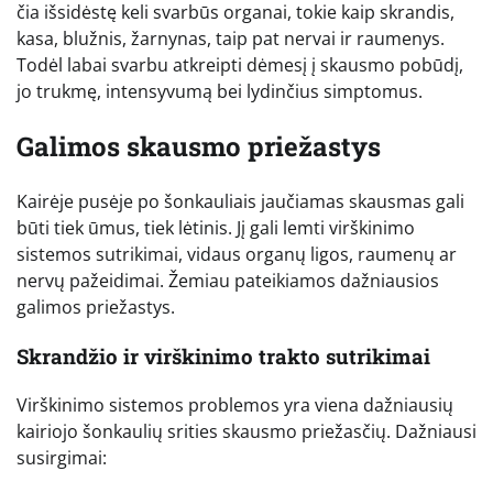
čia išsidėstę keli svarbūs organai, tokie kaip skrandis,
kasa, blužnis, žarnynas, taip pat nervai ir raumenys.
Todėl labai svarbu atkreipti dėmesį į skausmo pobūdį,
jo trukmę, intensyvumą bei lydinčius simptomus.
Galimos skausmo priežastys
Kairėje pusėje po šonkauliais jaučiamas skausmas gali
būti tiek ūmus, tiek lėtinis. Jį gali lemti virškinimo
sistemos sutrikimai, vidaus organų ligos, raumenų ar
nervų pažeidimai. Žemiau pateikiamos dažniausios
galimos priežastys.
Skrandžio ir virškinimo trakto sutrikimai
Virškinimo sistemos problemos yra viena dažniausių
kairiojo šonkaulių srities skausmo priežasčių. Dažniausi
susirgimai: