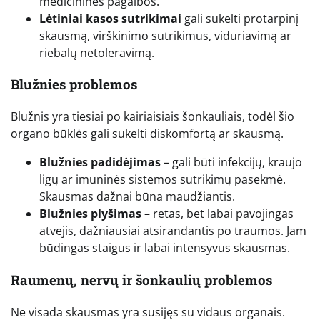
medicininės pagalbos.
Lėtiniai kasos sutrikimai
gali sukelti protarpinį
skausmą, virškinimo sutrikimus, viduriavimą ar
riebalų netoleravimą.
Blužnies problemos
Blužnis yra tiesiai po kairiaisiais šonkauliais, todėl šio
organo būklės gali sukelti diskomfortą ar skausmą.
Blužnies padidėjimas
– gali būti infekcijų, kraujo
ligų ar imuninės sistemos sutrikimų pasekmė.
Skausmas dažnai būna maudžiantis.
Blužnies plyšimas
– retas, bet labai pavojingas
atvejis, dažniausiai atsirandantis po traumos. Jam
būdingas staigus ir labai intensyvus skausmas.
Raumenų, nervų ir šonkaulių problemos
Ne visada skausmas yra susijęs su vidaus organais.