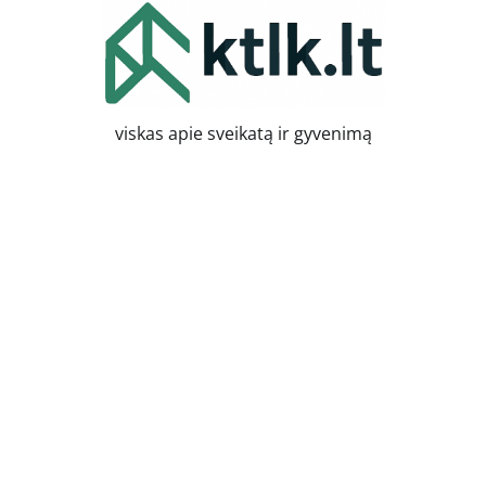
Skip
to
content
viskas apie sveikatą ir gyvenimą