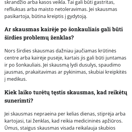
skrandžio arba kasos veikla. Tai gali būti gastritas,
refliuksas arba maisto netoleravimas. Jei skausmas
pasikartoja, būtina kreiptis į gydytoją.
Ar skausmas kairėje po šonkauliais gali būti
širdies problemų ženklas?
Nors širdies skausmas dažniau jaučiamas krūtinės
centre arba kairėje pusėje, kartais jis gali būti juntamas
ir po šonkauliais. Jei skausmą lydi dusulys, spaudimo
jausmas, prakaitavimas ar pykinimas, skubiai kreipkitės
į medikus.
Kiek laiko turėtų tęstis skausmas, kad reikėtų
sunerimti?
Jei skausmas nepraeina per kelias dienas, stiprėja arba
kartojasi, tai ženklas, kad reikia medicininės apžiūros.
Ūmus, staigus skausmas visada reikalauja skubios