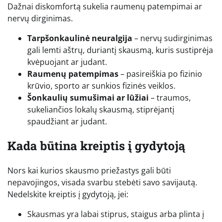
Dažnai diskomfortą sukelia raumenų patempimai ar
nervų dirginimas.
Tarpšonkaulinė neuralgija
– nervų sudirginimas
gali lemti aštrų, duriantį skausmą, kuris sustiprėja
kvėpuojant ar judant.
Raumenų patempimas
– pasireiškia po fizinio
krūvio, sporto ar sunkios fizinės veiklos.
Šonkaulių sumušimai ar lūžiai
– traumos,
sukeliančios lokalų skausmą, stiprėjantį
spaudžiant ar judant.
Kada būtina kreiptis į gydytoją
Nors kai kurios skausmo priežastys gali būti
nepavojingos, visada svarbu stebėti savo savijautą.
Nedelskite kreiptis į gydytoją, jei:
Skausmas yra labai stiprus, staigus arba plinta į