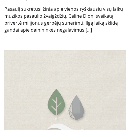
Pasaulį sukrėtusi žinia apie vienos ryškiausių visų laikų
muzikos pasaulio žvaigždžių, Celine Dion, sveikatą,
privertė milijonus gerbėjų sunerimti. Ilgą laiką sklidę
gandai apie dainininkės negalavimus […]