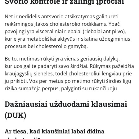
Svorio kontrolė ir žalingi įpročiai
Net ir nedidelis antsvorio atsikratymas gali turėti
reikšmingos įtakos cholesterolio rodikliams. Ypač
pavojingi yra visceraliniai riebalai (riebalai ant pilvo),
kurie yra metaboliškai aktyvūs ir skatina uždegiminius
procesus bei cholesterolio gamybą.
Be to, metimas rūkyti yra vienas geriausių dalykų,
kuriuos galite padaryti savo širdžiai. Rūkymas pažeidžia
kraujagyslių sieneles, todėl cholesteroliui lengviau prie
jų prikibti. Vos per metus po metimo rūkyti širdies ligų
rizika sumažėja perpus, palyginti su rūkančiuoju.
Dažniausiai užduodami klausimai
(DUK)
Ar tiesa, kad kiaušiniai labai didina