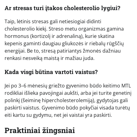
Ar stresas turi įtakos cholesterolio lygiui?
Taip, lėtinis stresas gali netiesiogiai didinti
cholesterolio kiekį. Streso metu organizmas gamina
hormonus (kortizolį ir adrenaliną), kurie skatina
kepenis gaminti daugiau gliukozės ir riebalų rūgščių
energijai. Be to, stresą patiriantys žmonės dažniau
renkasi nesveiką maistą ir mažiau juda.
Kada visgi būtina vartoti vaistus?
Jei po 3–6 mėnesių griežto gyvenimo būdo keitimo MTL
rodikliai išlieka pavojingai aukšti, arba jei turite genetinį
polinkį (šeiminę hipercholesterolemiją), gydytojas gali
paskirti vaistus. Gyvenimo būdo pokyčiai visada turėtų
eiti kartu su gydymu, net jei vaistai yra paskirti.
Praktiniai žingsniai