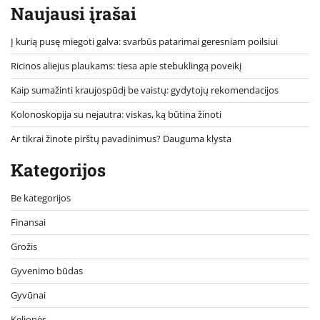
Naujausi įrašai
Į kurią pusę miegoti galva: svarbūs patarimai geresniam poilsiui
Ricinos aliejus plaukams: tiesa apie stebuklingą poveikį
Kaip sumažinti kraujospūdį be vaistų: gydytojų rekomendacijos
Kolonoskopija su nejautra: viskas, ką būtina žinoti
Ar tikrai žinote pirštų pavadinimus? Dauguma klysta
Kategorijos
Be kategorijos
Finansai
Grožis
Gyvenimo būdas
Gyvūnai
Kelionės