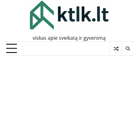
Skip
to
content
viskas apie sveikatą ir gyvenimą