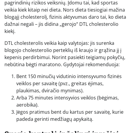
pagrindinių rizikos veiksnių. Įdomu tai, kad sportas
veikia kiek kitaip nei dieta. Nors dieta tiesiogiai mažina
blogąjį cholesterolį, fizinis aktyvumas daro tai, ko dieta
dažnai negali – jis didina „gerojo“ DTL cholesterolio
kiekį.
DTL cholesterolis veikia kaip valytojas: jis surenka
blogojo cholesterolio perteklių iš kraujo ir grąžina jį į
kepenis perdirbimui. Norint pasiekti teigiamų pokyčių,
nebūtina bėgti maratono. Gydytojai rekomenduoja:
Bent 150 minučių vidutinio intensyvumo fizinės
veiklos per savaitę (pvz., greitas ėjimas,
plaukimas, dviračio mynimas).
Arba 75 minutes intensyvios veiklos (bėgimas,
aerobika).
Jėgos pratimus bent du kartus per savaitę, kurie
padeda gerinti medžiagų apykaitą.