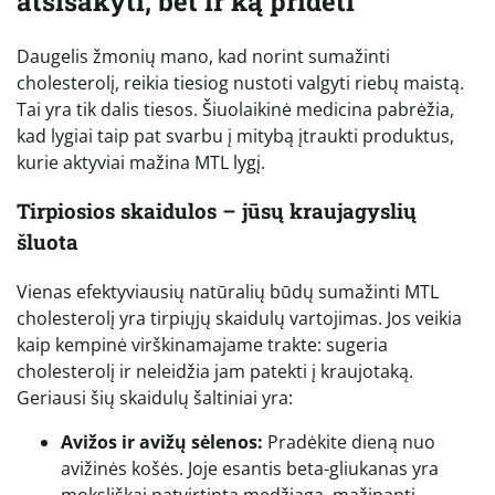
atsisakyti, bet ir ką pridėti
Daugelis žmonių mano, kad norint sumažinti
cholesterolį, reikia tiesiog nustoti valgyti riebų maistą.
Tai yra tik dalis tiesos. Šiuolaikinė medicina pabrėžia,
kad lygiai taip pat svarbu į mitybą įtraukti produktus,
kurie aktyviai mažina MTL lygį.
Tirpiosios skaidulos – jūsų kraujagyslių
šluota
Vienas efektyviausių natūralių būdų sumažinti MTL
cholesterolį yra tirpiųjų skaidulų vartojimas. Jos veikia
kaip kempinė virškinamajame trakte: sugeria
cholesterolį ir neleidžia jam patekti į kraujotaką.
Geriausi šių skaidulų šaltiniai yra:
Avižos ir avižų sėlenos:
Pradėkite dieną nuo
avižinės košės. Joje esantis beta-gliukanas yra