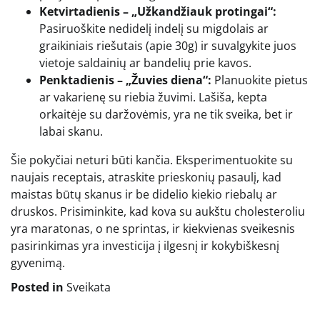
Ketvirtadienis – „Užkandžiauk protingai“:
Pasiruoškite nedidelį indelį su migdolais ar
graikiniais riešutais (apie 30g) ir suvalgykite juos
vietoje saldainių ar bandelių prie kavos.
Penktadienis – „Žuvies diena“:
Planuokite pietus
ar vakarienę su riebia žuvimi. Lašiša, kepta
orkaitėje su daržovėmis, yra ne tik sveika, bet ir
labai skanu.
Šie pokyčiai neturi būti kančia. Eksperimentuokite su
naujais receptais, atraskite prieskonių pasaulį, kad
maistas būtų skanus ir be didelio kiekio riebalų ar
druskos. Prisiminkite, kad kova su aukštu cholesteroliu
yra maratonas, o ne sprintas, ir kiekvienas sveikesnis
pasirinkimas yra investicija į ilgesnį ir kokybiškesnį
gyvenimą.
Posted in
Sveikata