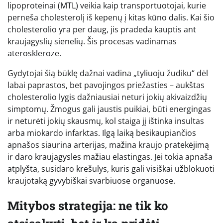
lipoproteinai (MTL) veikia kaip transportuotojai, kurie
perneša cholesterolį iš kepenų į kitas kūno dalis. Kai šio
cholesterolio yra per daug, jis pradeda kauptis ant
kraujagyslių sienelių. Šis procesas vadinamas
ateroskleroze.
Gydytojai šią būklę dažnai vadina „tyliuoju žudiku“ dėl
labai paprastos, bet pavojingos priežasties – aukštas
cholesterolio lygis dažniausiai neturi jokių akivaizdžių
simptomų. Žmogus gali jaustis puikiai, būti energingas
ir neturėti jokių skausmų, kol staiga jį ištinka insultas
arba miokardo infarktas. Ilgą laiką besikaupiančios
apnašos siaurina arterijas, mažina kraujo pratekėjimą
ir daro kraujagysles mažiau elastingas. Jei tokia apnaša
atplyšta, susidaro krešulys, kuris gali visiškai užblokuoti
kraujotaką gyvybiškai svarbiuose organuose.
Mitybos strategija: ne tik ko