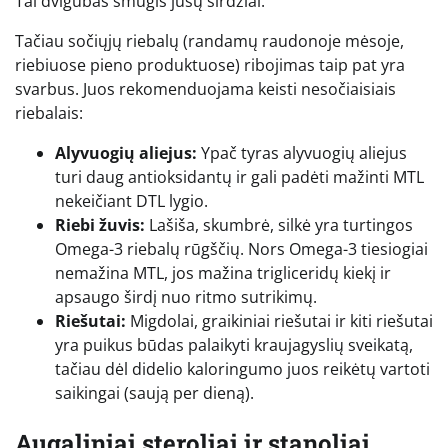
Tai dvigubas smūgis jūsų širdžiai.
Tačiau sočiųjų riebalų (randamų raudonoje mėsoje,
riebiuose pieno produktuose) ribojimas taip pat yra
svarbus. Juos rekomenduojama keisti nesočiaisiais
riebalais:
Alyvuogių aliejus:
Ypač tyras alyvuogių aliejus
turi daug antioksidantų ir gali padėti mažinti MTL
nekeičiant DTL lygio.
Riebi žuvis:
Lašiša, skumbrė, silkė yra turtingos
Omega-3 riebalų rūgščių. Nors Omega-3 tiesiogiai
nemažina MTL, jos mažina trigliceridų kiekį ir
apsaugo širdį nuo ritmo sutrikimų.
Riešutai:
Migdolai, graikiniai riešutai ir kiti riešutai
yra puikus būdas palaikyti kraujagyslių sveikatą,
tačiau dėl didelio kaloringumo juos reikėtų vartoti
saikingai (saują per dieną).
Augaliniai steroliai ir stanoliai