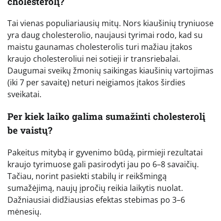
cholesterolį?
Tai vienas populiariausių mitų. Nors kiaušinių tryniuose
yra daug cholesterolio, naujausi tyrimai rodo, kad su
maistu gaunamas cholesterolis turi mažiau įtakos
kraujo cholesteroliui nei sotieji ir transriebalai.
Daugumai sveikų žmonių saikingas kiaušinių vartojimas
(iki 7 per savaitę) neturi neigiamos įtakos širdies
sveikatai.
Per kiek laiko galima sumažinti cholesterolį
be vaistų?
Pakeitus mitybą ir gyvenimo būdą, pirmieji rezultatai
kraujo tyrimuose gali pasirodyti jau po 6–8 savaičių.
Tačiau, norint pasiekti stabilų ir reikšmingą
sumažėjimą, naujų įpročių reikia laikytis nuolat.
Dažniausiai didžiausias efektas stebimas po 3–6
mėnesių.