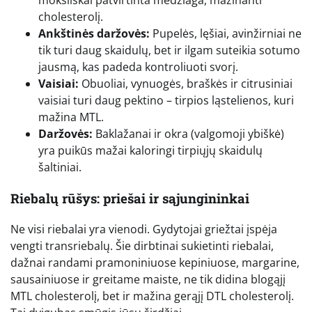
moksliškai patvirtinta medžiaga, mažinanti
cholesterolį.
Ankštinės daržovės:
Pupelės, lęšiai, avinžirniai ne
tik turi daug skaidulų, bet ir ilgam suteikia sotumo
jausmą, kas padeda kontroliuoti svorį.
Vaisiai:
Obuoliai, vynuogės, braškės ir citrusiniai
vaisiai turi daug pektino – tirpios ląstelienos, kuri
mažina MTL.
Daržovės:
Baklažanai ir okra (valgomoji ybiškė)
yra puikūs mažai kaloringi tirpiųjų skaidulų
šaltiniai.
Riebalų rūšys: priešai ir sąjungininkai
Ne visi riebalai yra vienodi. Gydytojai griežtai įspėja
vengti transriebalų. Šie dirbtinai sukietinti riebalai,
dažnai randami pramoniniuose kepiniuose, margarine,
sausainiuose ir greitame maiste, ne tik didina blogąjį
MTL cholesterolį, bet ir mažina gerąjį DTL cholesterolį.