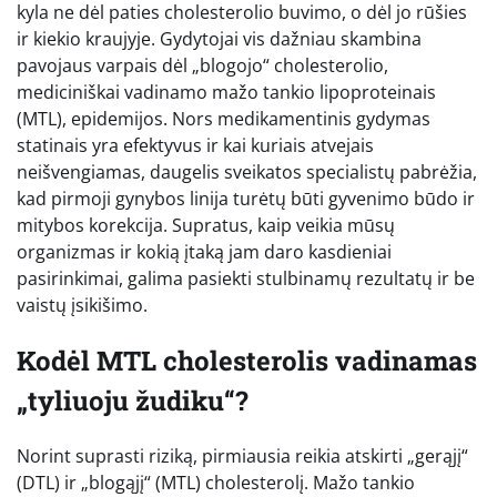
kyla ne dėl paties cholesterolio buvimo, o dėl jo rūšies
ir kiekio kraujyje. Gydytojai vis dažniau skambina
pavojaus varpais dėl „blogojo“ cholesterolio,
mediciniškai vadinamo mažo tankio lipoproteinais
(MTL), epidemijos. Nors medikamentinis gydymas
statinais yra efektyvus ir kai kuriais atvejais
neišvengiamas, daugelis sveikatos specialistų pabrėžia,
kad pirmoji gynybos linija turėtų būti gyvenimo būdo ir
mitybos korekcija. Supratus, kaip veikia mūsų
organizmas ir kokią įtaką jam daro kasdieniai
pasirinkimai, galima pasiekti stulbinamų rezultatų ir be
vaistų įsikišimo.
Kodėl MTL cholesterolis vadinamas
„tyliuoju žudiku“?
Norint suprasti riziką, pirmiausia reikia atskirti „gerąjį“
(DTL) ir „blogąjį“ (MTL) cholesterolį. Mažo tankio