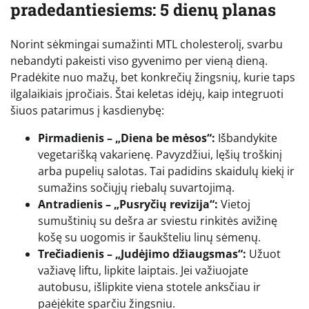
pradedantiesiems: 5 dienų planas
Norint sėkmingai sumažinti MTL cholesterolį, svarbu
nebandyti pakeisti viso gyvenimo per vieną dieną.
Pradėkite nuo mažų, bet konkrečių žingsnių, kurie taps
ilgalaikiais įpročiais. Štai keletas idėjų, kaip integruoti
šiuos patarimus į kasdienybę:
Pirmadienis – „Diena be mėsos“:
Išbandykite
vegetarišką vakarienę. Pavyzdžiui, lęšių troškinį
arba pupelių salotas. Tai padidins skaidulų kiekį ir
sumažins sočiųjų riebalų suvartojimą.
Antradienis – „Pusryčių revizija“:
Vietoj
sumuštinių su dešra ar sviestu rinkitės avižinę
košę su uogomis ir šaukšteliu linų sėmenų.
Trečiadienis – „Judėjimo džiaugsmas“:
Užuot
važiavę liftu, lipkite laiptais. Jei važiuojate
autobusu, išlipkite viena stotele anksčiau ir
paėjėkite sparčiu žingsniu.