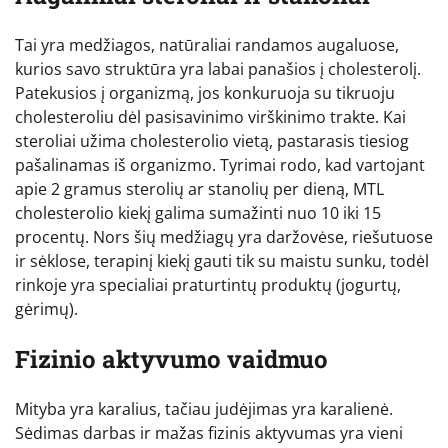
Tai yra medžiagos, natūraliai randamos augaluose,
kurios savo struktūra yra labai panašios į cholesterolį.
Patekusios į organizmą, jos konkuruoja su tikruoju
cholesteroliu dėl pasisavinimo virškinimo trakte. Kai
steroliai užima cholesterolio vietą, pastarasis tiesiog
pašalinamas iš organizmo. Tyrimai rodo, kad vartojant
apie 2 gramus sterolių ar stanolių per dieną, MTL
cholesterolio kiekį galima sumažinti nuo 10 iki 15
procentų. Nors šių medžiagų yra daržovėse, riešutuose
ir sėklose, terapinį kiekį gauti tik su maistu sunku, todėl
rinkoje yra specialiai praturtintų produktų (jogurtų,
gėrimų).
Fizinio aktyvumo vaidmuo
Mityba yra karalius, tačiau judėjimas yra karalienė.
Sėdimas darbas ir mažas fizinis aktyvumas yra vieni