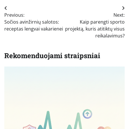
Navigacija
Previous:
Next:
tarp
Sočios avinžirnių salotos:
Kaip parengti sporto
įrašų
receptas lengvai vakarienei
projektą, kuris atitiktų visus
reikalavimus?
Rekomenduojami straipsniai