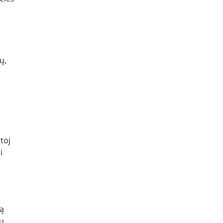
ų,
toj
i
tą
ų,