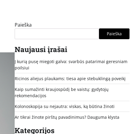
Paieška
Paieška
Naujausi įrašai
Į kurią pusę miegoti galva: svarbūs patarimai geresniam
poilsiui
Ricinos aliejus plaukams: tiesa apie stebuklingą poveikį
Kaip sumažinti kraujospūdį be vaistų: gydytojų
rekomendacijos
Kolonoskopija su nejautra: viskas, ką būtina žinoti
Ar tikrai žinote pirštų pavadinimus? Dauguma klysta
Kategorijos