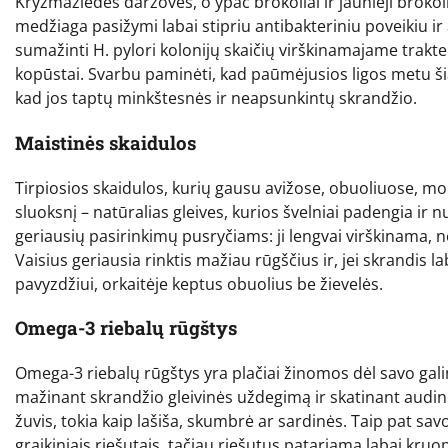
Kryžmažiedės daržovės, o ypač brokoliai ir jaunieji brokoli
medžiaga pasižymi labai stipriu antibakteriniu poveikiu ir atl
sumažinti H. pylori kolonijų skaičių virškinamajame trakte.
kopūstai. Svarbu paminėti, kad paūmėjusios ligos metu šia
kad jos taptų minkštesnės ir neapsunkintų skrandžio.
Maistinės skaidulos
Tirpiosios skaidulos, kurių gausu avižose, obuoliuose, mo
sluoksnį – natūralias gleives, kurios švelniai padengia ir 
geriausių pasirinkimų pusryčiams: ji lengvai virškinama,
Vaisius geriausia rinktis mažiau rūgščius ir, jei skrandis 
pavyzdžiui, orkaitėje keptus obuolius be žievelės.
Omega-3 riebalų rūgštys
Omega-3 riebalų rūgštys yra plačiai žinomos dėl savo gali
mažinant skrandžio gleivinės uždegimą ir skatinant audinių
žuvis, tokia kaip lašiša, skumbrė ar sardinės. Taip pat savo
graikiniais riešutais, tačiau riešutus patariama labai kruo