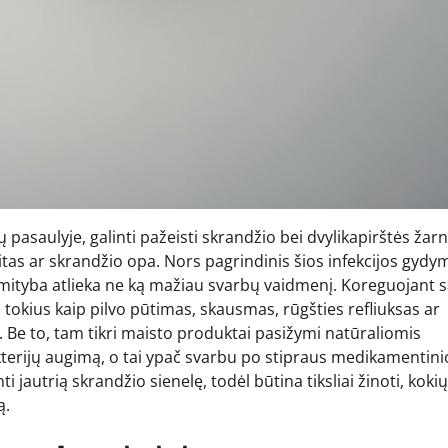
ų pasaulyje, galinti pažeisti skrandžio bei dvylikapirštės žar
stritas ar skrandžio opa. Nors pagrindinis šios infekcijos gydy
 mityba atlieka ne ką mažiau svarbų vaidmenį. Koreguojant 
tokius kaip pilvo pūtimas, skausmas, rūgšties refliuksas ar
i. Be to, tam tikri maisto produktai pasižymi natūraliomis
terijų augimą, o tai ypač svarbu po stipraus medikamentini
 jautrią skrandžio sienelę, todėl būtina tiksliai žinoti, kokių
ą.