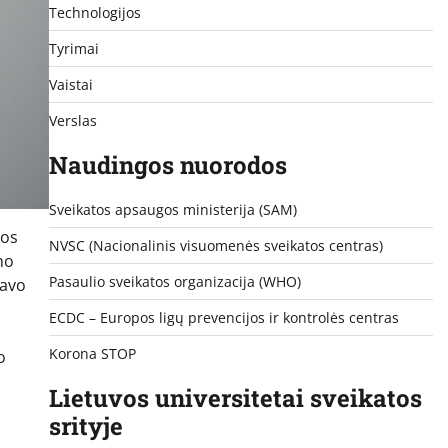
Technologijos
Tyrimai
Vaistai
Verslas
Naudingos nuorodos
Sveikatos apsaugos ministerija (SAM)
nos
NVSC (Nacionalinis visuomenės sveikatos centras)
mo
Pasaulio sveikatos organizacija (WHO)
savo
ECDC – Europos ligų prevencijos ir kontrolės centras
Korona STOP
o
Lietuvos universitetai sveikatos
srityje