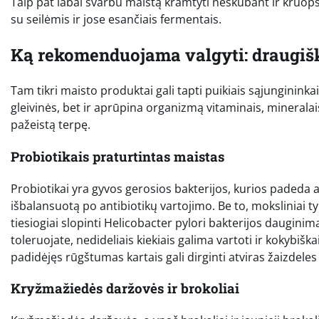
Taip pat labai svarbu maistą kramtyti neskubant ir kruopš
su seilėmis ir jose esančiais fermentais.
Ką rekomenduojama valgyti: draugišk
Tam tikri maisto produktai gali tapti puikiais sąjunginink
gleivinės, bet ir aprūpina organizmą vitaminais, minerala
pažeistą terpę.
Probiotikais praturtintas maistas
Probiotikai yra gyvos gerosios bakterijos, kurios padeda a
išbalansuotą po antibiotikų vartojimo. Be to, moksliniai t
tiesiogiai slopinti Helicobacter pylori bakterijos dauginimą
toleruojate, nedideliais kiekiais galima vartoti ir kokybišk
padidėjęs rūgštumas kartais gali dirginti atviras žaizdeles
Kryžmažiedės daržovės ir brokoliai