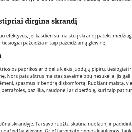
stipriai dirgina skrandį
u efektyvus, jei kasdien su maistu į skrandį pateks medžiag
tiesiogiai pažeidžia ir taip pažeidžiamą gleivinę.
i
riosios paprikos ar didelis kiekis juodųjų pipirų, tiesiogiai ir
inę. Nors pats aštrus maistas savaime opų nesukelia, jis gali
rėmenį, spazmus ir bendrą diskomfortą. Ruošiant maistą, vie
petražoles, baziliką, raudonėlį ar ciberžolę, kuri taip pat tur
ibūna skrandyje. Tai savo ruožtu skatina nuolatinį ir padidin
 pažeidžia gleivinę. Griežtai venkite riebios kiaulienos, tauk