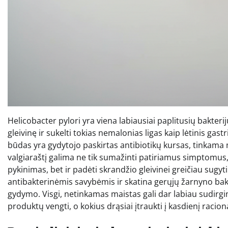
Helicobacter pylori yra viena labiausiai paplitusių bakterij
gleivinę ir sukelti tokias nemalonias ligas kaip lėtinis ga
būdas yra gydytojo paskirtas antibiotikų kursas, tinkama
valgiaraštį galima ne tik sumažinti patiriamus simptomus, 
pykinimas, bet ir padėti skrandžio gleivinei greičiau sugyt
antibakterinėmis savybėmis ir skatina gerųjų žarnyno bak
gydymo. Visgi, netinkamas maistas gali dar labiau sudirginti
produktų vengti, o kokius drąsiai įtraukti į kasdienį racion