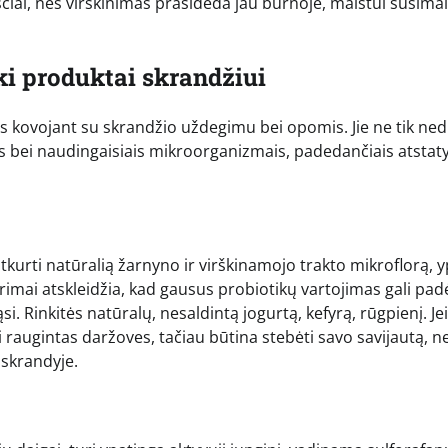
čiai, nes virškinimas prasideda jau burnoje, maistui susimai
i produktai skrandžiui
ais kovojant su skrandžio uždegimu bei opomis. Jie ne tik ned
is bei naudingaisiais mikroorganizmais, padedančiais atstaty
tkurti natūralią žarnyno ir virškinamojo trakto mikroflorą, 
yrimai atskleidžia, kad gausus probiotikų vartojimas gali pad
si. Rinkitės natūralų, nesaldintą jogurtą, kefyrą, rūgpienį. Jei
ai raugintas daržoves, tačiau būtina stebėti savo savijautą, n
 skrandyje.