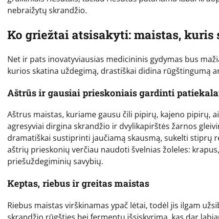
nebraižytų skrandžio.
Ko griežtai atsisakyti: maistas, kuris 
Net ir pats inovatyviausias medicininis gydymas bus mažia
kurios skatina uždegimą, drastiškai didina rūgštingumą ar 
Aštrūs ir gausiai prieskoniais gardinti patiekala
Aštrus maistas, kuriame gausu čili pipirų, kajeno pipirų, ait
agresyviai dirgina skrandžio ir dvylikapirštės žarnos gleiv
dramatiškai sustiprinti jaučiamą skausmą, sukelti stiprų 
aštrių prieskonių verčiau naudoti švelnias žoleles: krapus, 
priešuždegiminių savybių.
Keptas, riebus ir greitas maistas
Riebus maistas virškinamas ypač lėtai, todėl jis ilgam užs
skrandžio rūgšties bei fermentų išsiskyrimą, kas dar labiau