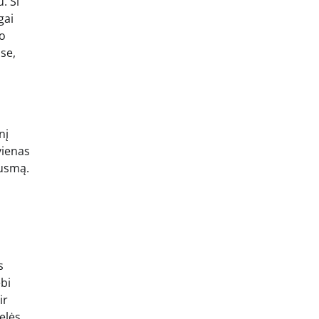
. Ši
gai
io
se,
nį
vienas
ausmą.
s
ebi
ir
elės