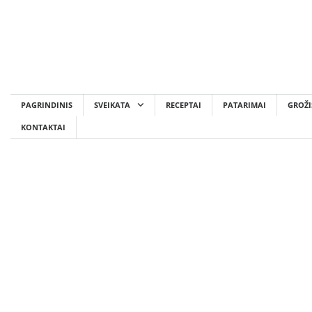
Skip
to
content
PAGRINDINIS
SVEIKATA
RECEPTAI
PATARIMAI
GROŽI
KONTAKTAI