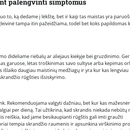
ant palengvinti simptomus
o to, ką dedame į lėkštę, bet ir kaip tas maistas yra paruo
o gleivinė tampa itin pažeidžiama, todėl bet koks papildomas 
o dideliame riebalų ar aliejaus kiekyje bei gruzdinimo. Ger
s garuose, lėtas troškinimas savo sultyse arba kepimas ork
išlaiko daugiau maistinių medžiagų ir yra kur kas lengviau
skrandžio rūgšties išsiskyrimo.
link. Rekomenduojama valgyti dažniau, bet kur kas mažesnė
valgiai per dieną. Tai užtikrina, kad skrandis niekada nebūtų 
s reiškia, kad jame besikaupianti rūgštis gali imti graužti
ipriai tempia skrandžio raumenis ir apsunkina virškinimo pr