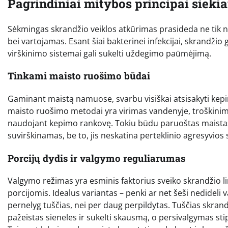
Pagrindiniai mitybos principai sieki
Sėkmingas skrandžio veiklos atkūrimas prasideda ne tik nu
bei vartojamas. Esant šiai bakterinei infekcijai, skrandži
virškinimo sistemai gali sukelti uždegimo paūmėjimą.
Tinkami maisto ruošimo būdai
Gaminant maistą namuose, svarbu visiškai atsisakyti kepim
maisto ruošimo metodai yra virimas vandenyje, troškinima
naudojant kepimo rankovę. Tokiu būdu paruoštas maistas 
suvirškinamas, be to, jis neskatina perteklinio agresyvios 
Porcijų dydis ir valgymo reguliarumas
Valgymo režimas yra esminis faktorius sveiko skrandžio 
porcijomis. Idealus variantas – penki ar net šeši nedideli 
pernelyg tuščias, nei per daug perpildytas. Tuščias skrandi
pažeistas sieneles ir sukelti skausmą, o persivalgymas st