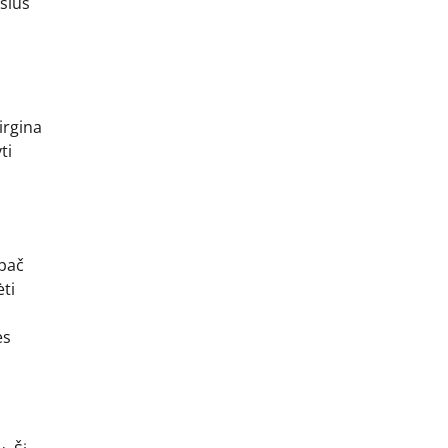
šius
irgina
ti
ypač
ėti
es