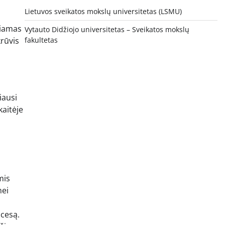
Lietuvos sveikatos mokslų universitetas (LSMU)
šiamas
Vytauto Didžiojo universitetas
– Sveikatos mokslų
krūvis
fakultetas
iausi
aitėje
mis
nei
ocesą.