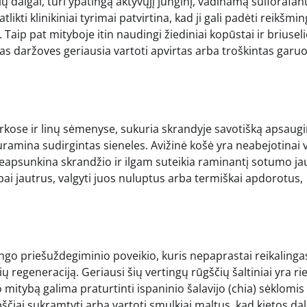
ų daigai, turi ypatingą aktyvųjį junginį, vadinamą sulforafanu
ikti klinikiniai tyrimai patvirtina, kad ji gali padėti reikšmin
 Taip pat mityboje itin naudingi žiediniai kopūstai ir briusel
s daržoves geriausia vartoti apvirtas arba troškintas garuo
rkose ir linų sėmenyse, sukuria skrandyje savotišką apsaugi
nuramina sudirgintas sieneles. Avižinė košė yra neabejotinai 
 neapsunkina skrandžio ir ilgam suteikia raminantį sotumo j
labai jautrus, valgyti juos nuluptus arba termiškai apdorotus,
ngo priešuždegiminio poveikio, kuris nepaprastai reikalinga
 regeneraciją. Geriausi šių vertingų rūgščių šaltiniai yra ri
 mitybą galima praturtinti ispaninio šalavijo (chia) sėklomis 
pščiai sukramtyti arba vartoti smulkiai maltus, kad kietos dal