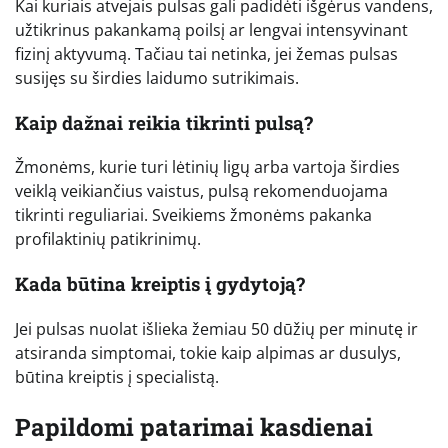
Kai kuriais atvejais pulsas gali padidėti išgėrus vandens,
užtikrinus pakankamą poilsį ar lengvai intensyvinant
fizinį aktyvumą. Tačiau tai netinka, jei žemas pulsas
susijęs su širdies laidumo sutrikimais.
Kaip dažnai reikia tikrinti pulsą?
Žmonėms, kurie turi lėtinių ligų arba vartoja širdies
veiklą veikiančius vaistus, pulsą rekomenduojama
tikrinti reguliariai. Sveikiems žmonėms pakanka
profilaktinių patikrinimų.
Kada būtina kreiptis į gydytoją?
Jei pulsas nuolat išlieka žemiau 50 dūžių per minutę ir
atsiranda simptomai, tokie kaip alpimas ar dusulys,
būtina kreiptis į specialistą.
Papildomi patarimai kasdienai