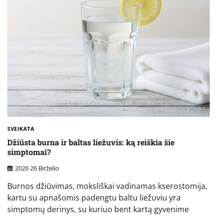
SVEIKATA
Džiūsta burna ir baltas liežuvis: ką reiškia šie
simptomai?
2026 26 Birželio
Burnos džiūvimas, moksliškai vadinamas kserostomija,
kartu su apnašomis padengtu baltu liežuviu yra
simptomų derinys, su kuriuo bent kartą gyvenime