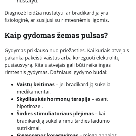
nustatyti.
Diagnozė leidžia nustatyti, ar bradikardija yra
fiziologinė, ar susijusi su rimtesnėmis ligomis.
Kaip gydomas žemas pulsas?
Gydymas priklauso nuo priežasties. Kai kuriais atvejais
pakanka pakeisti vaistus arba koreguoti elektrolitų
pusiausvyrą. Kitais atvejais gali būti reikalingas
rimtesnis gydymas. Dažniausi gydymo būdai:
Vaistų keitimas
– jei bradikardiją sukelia
medikamentai.
Skydliaukės hormonų terapija
– esant
hipotirozei.
Širdies stimuliatoriaus įdėjimas
– kai
bradikardiją sukelia rimti širdies laidumo
sutrikimai.
Gyvensenos koregavimas
– miego apnėjos