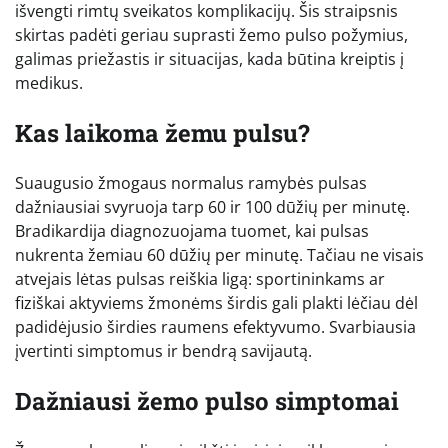
išvengti rimtų sveikatos komplikacijų. Šis straipsnis
skirtas padėti geriau suprasti žemo pulso požymius,
galimas priežastis ir situacijas, kada būtina kreiptis į
medikus.
Kas laikoma žemu pulsu?
Suaugusio žmogaus normalus ramybės pulsas
dažniausiai svyruoja tarp 60 ir 100 dūžių per minutę.
Bradikardija diagnozuojama tuomet, kai pulsas
nukrenta žemiau 60 dūžių per minutę. Tačiau ne visais
atvejais lėtas pulsas reiškia ligą: sportininkams ar
fiziškai aktyviems žmonėms širdis gali plakti lėčiau dėl
padidėjusio širdies raumens efektyvumo. Svarbiausia
įvertinti simptomus ir bendrą savijautą.
Dažniausi žemo pulso simptomai