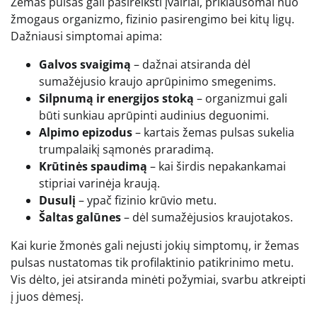
Žemas pulsas gali pasireikšti įvairiai, priklausomai nuo
žmogaus organizmo, fizinio pasirengimo bei kitų ligų.
Dažniausi simptomai apima:
Galvos svaigimą
– dažnai atsiranda dėl
sumažėjusio kraujo aprūpinimo smegenims.
Silpnumą ir energijos stoką
– organizmui gali
būti sunkiau aprūpinti audinius deguonimi.
Alpimo epizodus
– kartais žemas pulsas sukelia
trumpalaikį sąmonės praradimą.
Krūtinės spaudimą
– kai širdis nepakankamai
stipriai varinėja kraują.
Dusulį
– ypač fizinio krūvio metu.
Šaltas galūnes
– dėl sumažėjusios kraujotakos.
Kai kurie žmonės gali nejusti jokių simptomų, ir žemas
pulsas nustatomas tik profilaktinio patikrinimo metu.
Vis dėlto, jei atsiranda minėti požymiai, svarbu atkreipti
į juos dėmesį.