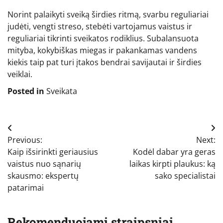
Norint palaikyti sveiką širdies ritmą, svarbu reguliariai
judėti, vengti streso, stebėti vartojamus vaistus ir
reguliariai tikrinti sveikatos rodiklius. Subalansuota
mityba, kokybiškas miegas ir pakankamas vandens
kiekis taip pat turi įtakos bendrai savijautai ir širdies
veiklai.
Posted in
Sveikata
Navigacija
Previous:
Next:
tarp
Kaip išsirinkti geriausius
Kodėl dabar yra geras
įrašų
vaistus nuo sąnarių
laikas kirpti plaukus: ką
skausmo: ekspertų
sako specialistai
patarimai
Rekomenduojami straipsniai