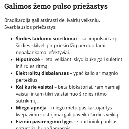
Galimos žemo pulso priežastys
Bradikardija gali atsirasti dėl įvairių veiksnių.
Svarbiausios priežastys:
Širdies laidumo sutrikimai
– kai impulsai tarp
širdies skilvelių ir prieširdžių perduodami
nepakankamai efektyviai.
Hipotirozė
– lėtai veikianti skydliaukė gali sulėtinti
ir širdies ritmą.
Elektrolitų disbalansas
– ypač kalio ar magnio
perteklius.
Kai kurie vaistai
– beta blokatoriai, raminamieji
vaistai ir tam tikri vaistai nuo širdies ritmo
sutrikimų.
Miego apnėja
– miego metu pasikartojantys
kvėpavimo sustojimai gali paveikti širdies veiklą.
Fizinio pasirengimo lygis
– sportininkų pulsas
natūraliai būna žemesnis.