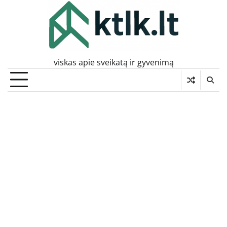
Skip
to
content
viskas apie sveikatą ir gyvenimą