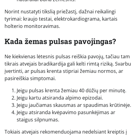
Norint nustatyti tikslią priežastį, dažnai reikalingi
tyrimai: kraujo testai, elektrokardiograma, kartais
holterio monitoravimas.
Kada žemas pulsas pavojingas?
Ne kiekvienas lėtesnis pulsas reiškia pavojų, tačiau tam
tikrais atvejais bradikardija gali kelti rimtą riziką. Svarbu
įvertinti, ar pulsas krenta stipriai žemiau normos, ar
pasireiškia simptomai.
Jeigu pulsas krenta žemiau 40 dūžių per minutę.
Jeigu kartu atsiranda alpimo epizodai.
Jeigu jaučiamas skausmas ar spaudimas krūtinėje.
Jeigu atsiranda kvėpavimo pasunkėjimas ar
staigus silpnumas.
Tokiais atvejais rekomenduojama nedelsiant kreiptis į