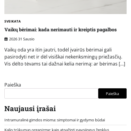
SVEIKATA
Vaikų bėrimai: kada nerimauti ir kreiptis pagalbos
2026 31 Sausio
Vaikų oda yra itin jautri, todėl įvairūs bėrimai gali
pasirodyti net ir dėl visiškai nekenksmingų priežasčių.
Vis dėlto tėvams tai dažnai kelia nerimą: ar bėrimas […]
Paieška
Paieška
Naujausi įrašai
Intramuralinė gimdos mioma: simptomai ir gydymo būdai
Kalio trūkumas organizme: kaip atpažinti pavojingus ženklus