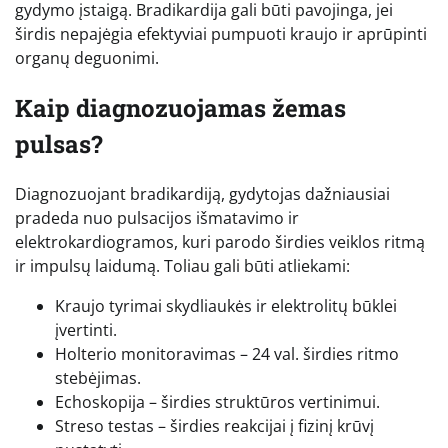
gydymo įstaigą. Bradikardija gali būti pavojinga, jei
širdis nepajėgia efektyviai pumpuoti kraujo ir aprūpinti
organų deguonimi.
Kaip diagnozuojamas žemas
pulsas?
Diagnozuojant bradikardiją, gydytojas dažniausiai
pradeda nuo pulsacijos išmatavimo ir
elektrokardiogramos, kuri parodo širdies veiklos ritmą
ir impulsų laidumą. Toliau gali būti atliekami:
Kraujo tyrimai skydliaukės ir elektrolitų būklei
įvertinti.
Holterio monitoravimas – 24 val. širdies ritmo
stebėjimas.
Echoskopija – širdies struktūros vertinimui.
Streso testas – širdies reakcijai į fizinį krūvį