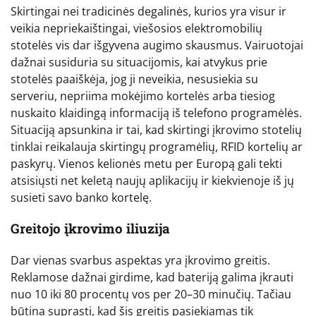
Skirtingai nei tradicinės degalinės, kurios yra visur ir
veikia nepriekaištingai, viešosios elektromobilių
stotelės vis dar išgyvena augimo skausmus. Vairuotojai
dažnai susiduria su situacijomis, kai atvykus prie
stotelės paaiškėja, jog ji neveikia, nesusiekia su
serveriu, nepriima mokėjimo kortelės arba tiesiog
nuskaito klaidingą informaciją iš telefono programėlės.
Situaciją apsunkina ir tai, kad skirtingi įkrovimo stotelių
tinklai reikalauja skirtingų programėlių, RFID kortelių ar
paskyrų. Vienos kelionės metu per Europą gali tekti
atsisiųsti net keletą naujų aplikacijų ir kiekvienoje iš jų
susieti savo banko kortelę.
Greitojo įkrovimo iliuzija
Dar vienas svarbus aspektas yra įkrovimo greitis.
Reklamose dažnai girdime, kad bateriją galima įkrauti
nuo 10 iki 80 procentų vos per 20–30 minučių. Tačiau
būtina suprasti, kad šis greitis pasiekiamas tik