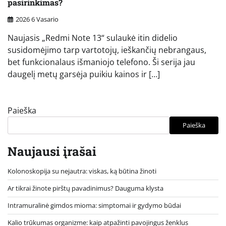
pasirinkimas?
2026 6 Vasario
Naujasis „Redmi Note 13“ sulaukė itin didelio
susidomėjimo tarp vartotojų, ieškančių nebrangaus,
bet funkcionalaus išmaniojo telefono. Ši serija jau
daugelį metų garsėja puikiu kainos ir […]
Paieška
Paieška
Naujausi įrašai
Kolonoskopija su nejautra: viskas, ką būtina žinoti
Ar tikrai žinote pirštų pavadinimus? Dauguma klysta
Intramuralinė gimdos mioma: simptomai ir gydymo būdai
Kalio trūkumas organizme: kaip atpažinti pavojingus ženklus