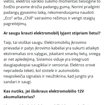
vietos, elektros variklio sukimo momentas tiesiogine to
žodžio prasme drožia padangų gumą. Norint prailginti
padangų gyvavimo laiką, rekomenduojama naudoti
„Eco“ arba „Chill“ vairavimo režimus ir vengti staigių
pagreitėjimų.
Ar saugu krauti elektromobilį lyjant stipriam lietui?
Taip, tai visiškai saugu. Elektromobilių įkrovimo
prievadai ir patys įkrovimo kabeliai yra sukurti atlaikyti
ekstremalias oro sąlygas, įskaitant smarkų lietų, sniegą
ar net apledėjimą. Sistemos viduje yra integruoti
daugiapakopiai saugikliai ir sensoriai. Elektros srovė
nepradeda tekėti, kol stotelė ir automobilis
neapsikeičia signalais ir neužtikrina, kad jungtis yra
sandari ir saugi.
Kas nutiks, jei išsikraus elektromobilio 12V
akumuliatorius?