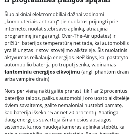
Šiuolaikiniai elektromobiliai dažnai vadinami
„kompiuteriais ant ratų“. Jie nuolatos prijungti prie
interneto, nuolat stebi savo aplinką, atnaujina
programinę įrangą (angl. Over-The-Air updates) ir
prižiūri baterijos temperatūrą net tada, kai automobilis
yra išjungtas ir stovi stovėjimo aikštelėje. Šis nuolatinis
aktyvumas reikalauja energijos. Reiškinys, kai pastatyto
automobilio baterija po truputį senka, vadinamas
fantominiu energijos eikvojimu
(angl. phantom drain
arba vampire drain).
Nors per vieną naktį galite prarasti tik 1 ar 2 procentus
baterijos talpos, palikus automobilį oro uosto aikštelėje
dviem savaitėms, galite nemaloniai nustebti pamatę,
kad baterija išseko 15 ar net 20 procentų. Ypatingai
daug energijos suvartoja išmaniosios apsaugos
sistemos, kurios naudoja kameras aplinkai stebėti, kai
prie automobilio kas nors priartėja. Be to, baterijos