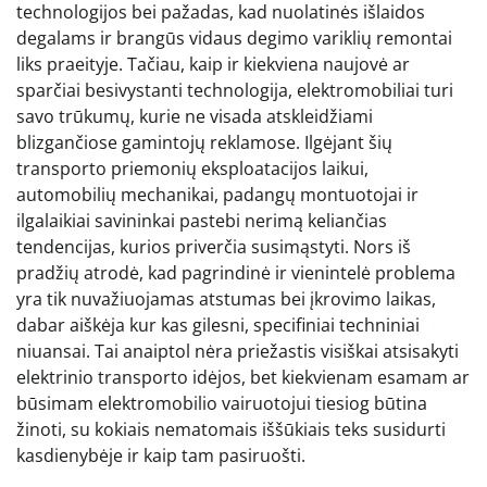
technologijos bei pažadas, kad nuolatinės išlaidos
degalams ir brangūs vidaus degimo variklių remontai
liks praeityje. Tačiau, kaip ir kiekviena naujovė ar
sparčiai besivystanti technologija, elektromobiliai turi
savo trūkumų, kurie ne visada atskleidžiami
blizgančiose gamintojų reklamose. Ilgėjant šių
transporto priemonių eksploatacijos laikui,
automobilių mechanikai, padangų montuotojai ir
ilgalaikiai savininkai pastebi nerimą keliančias
tendencijas, kurios priverčia susimąstyti. Nors iš
pradžių atrodė, kad pagrindinė ir vienintelė problema
yra tik nuvažiuojamas atstumas bei įkrovimo laikas,
dabar aiškėja kur kas gilesni, specifiniai techniniai
niuansai. Tai anaiptol nėra priežastis visiškai atsisakyti
elektrinio transporto idėjos, bet kiekvienam esamam ar
būsimam elektromobilio vairuotojui tiesiog būtina
žinoti, su kokiais nematomais iššūkiais teks susidurti
kasdienybėje ir kaip tam pasiruošti.