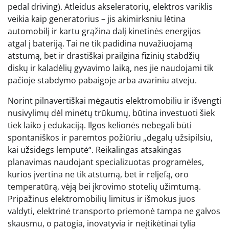
pedal driving). Atleidus akseleratorių, elektros variklis
veikia kaip generatorius – jis akimirksniu lėtina
automobilį ir kartu grąžina dalį kinetinės energijos
atgal į bateriją. Tai ne tik padidina nuvažiuojamą
atstumą, bet ir drastiškai prailgina fizinių stabdžių
diskų ir kaladėlių gyvavimo laiką, nes jie naudojami tik
pačioje stabdymo pabaigoje arba avariniu atveju.
Norint pilnavertiškai mėgautis elektromobiliu ir išvengti
nusivylimų dėl minėtų trūkumų, būtina investuoti šiek
tiek laiko į edukaciją. Ilgos kelionės nebegali būti
spontaniškos ir paremtos požiūriu „degalų užsipilsiu,
kai užsidegs lemputė“. Reikalingas atsakingas
planavimas naudojant specializuotas programėles,
kurios įvertina ne tik atstumą, bet ir reljefą, oro
temperatūrą, vėją bei įkrovimo stotelių užimtumą.
Pripažinus elektromobilių limitus ir išmokus juos
valdyti, elektrinė transporto priemonė tampa ne galvos
skausmu, o patogia, inovatyvia ir neįtikėtinai tylia