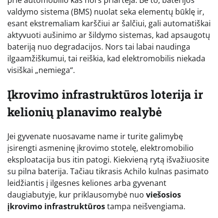
valdymo sistema (BMS) nuolat seka elementų būklę ir,
esant ekstremaliam karščiui ar šalčiui, gali automatiškai
aktyvuoti aušinimo ar šildymo sistemas, kad apsaugotų
bateriją nuo degradacijos. Nors tai labai naudinga
ilgaamžiškumui, tai reiškia, kad elektromobilis niekada
visiškai „nemiega“.
Įkrovimo infrastruktūros loterija ir
kelionių planavimo realybė
Jei gyvenate nuosavame name ir turite galimybę
įsirengti asmeninę įkrovimo stotelę, elektromobilio
eksploatacija bus itin patogi. Kiekvieną rytą išvažiuosite
su pilna baterija. Tačiau tikrasis Achilo kulnas pasimato
leidžiantis į ilgesnes keliones arba gyvenant
daugiabutyje, kur priklausomybė nuo
viešosios
įkrovimo infrastruktūros
tampa neišvengiama.