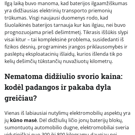
Ilgą laiką buvo manoma, kad baterijos ilgaamžiškumas
yra didžiausias elektrinių transporto priemonių
trūkumas. Visgi naujausi duomenys rodo, kad
šiuolaikinės baterijos tarnauja kur kas ilgiau, nei buvo
prognozuojama prieš dešimtmetį. Tikrasis iššūkis slypi
visai kitur – tai kompleksinė problema, susidedanti iš
fizikos dėsnių, programinės įrangos priklausomybės ir
paslėptų eksploatacinių išlaidų, kurios išlenda tik po
kelių dešimčių tūkstančių nuvažiuotų kilometrų.
Nematoma didžiulio svorio kaina:
kodėl padangos ir pakaba dyla
greičiau?
Vienas iš labiausiai nutylimų elektromobilių aspektų yra
jų
kūno masė
. Dėl didžiulių ličio jonų baterijų blokų,
sumontuotų automobilio dugne, elektromobiliai sveria
vidutiniškai nuo 300 iki 800 kilogramų daugiau nei