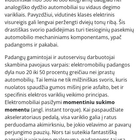
analogiško dydžio automobiliai su vidaus degimo
varikliais. Pavyzdžiui, vidutinės klasės elektrinis
visureigis gali lengvai peržengti dviejų tonų ribą. Šis
drastiškas svorio padidėjimas turi tiesioginių pasekmių
automobilio mechaniniams komponentams, ypač
padangoms ir pakabai.
Padangų gamintojai ir autoservisų darbuotojai
skambina pavojaus varpais: elektromobilių padangos
dyla nuo 20 iki 50 procentų greičiau nei įprastų
automobilių. Tai lemia ne tik milžiniškas svoris, kuris
nuolatos spaudžia gumos mišinį prie asfalto, bet ir
specifinis elektros variklių veikimo principas.
Elektromobiliai pasižymi
momentiniu sukimo
momentu
(angl. instant torque). Kai paspaudžiate
akseleratoriaus pedalą, visa variklio galia į ratus
perduodama akimirksniu, be jokio vėlavimo ar pavarų
perjungimo pauzių. Nors tai suteikia fantastišką
pagreitį ir vairavimo malonumą, padangoms tai yra