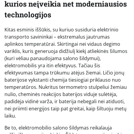
kurios neįveikia net moderniausios
technologijos
Kitas esminis iššūkis, su kuriuo susiduria elektrinio
transporto savininkai – ekstremalus jautrumas
aplinkos temperatūrai. Skirtingai nei vidaus degimo
variklis, kuris generuoja didžiulį kiekį atliekinės šilumos
(kuri vėliau panaudojama salono šildymui),
elektromobilis yra itin efektyvus. Tačiau šis
efektyvumas tampa trūkumu atėjus žiemai. Ličio jonų
baterijose vykstanti chemija tiesiogiai priklauso nuo
temperatūros. Nukritus termometro stulpeliui žemiau
nulio, cheminės reakcijos baterijos viduje sulėtėja,
padidėja vidinė varža, ir baterija nebegali nei atiduoti,
nei priimti energijos taip pat greitai, kaip šiltuoju metų
laiku.
Be to, elektromobilio salono šildymas reikalauja