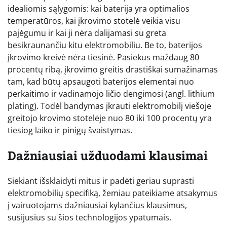
idealiomis sąlygomis: kai baterija yra optimalios
temperatūros, kai įkrovimo stotelė veikia visu
pajėgumu ir kai ji nėra dalijamasi su greta
besikraunančiu kitu elektromobiliu. Be to, baterijos
įkrovimo kreivė nėra tiesinė. Pasiekus maždaug 80
procentų ribą, įkrovimo greitis drastiškai sumažinamas
tam, kad būtų apsaugoti baterijos elementai nuo
perkaitimo ir vadinamojo ličio dengimosi (angl. lithium
plating). Todėl bandymas įkrauti elektromobilį viešoje
greitojo krovimo stotelėje nuo 80 iki 100 procentų yra
tiesiog laiko ir pinigų švaistymas.
Dažniausiai užduodami klausimai
Siekiant išsklaidyti mitus ir padėti geriau suprasti
elektromobilių specifiką, žemiau pateikiame atsakymus
į vairuotojams dažniausiai kylančius klausimus,
susijusius su šios technologijos ypatumais.