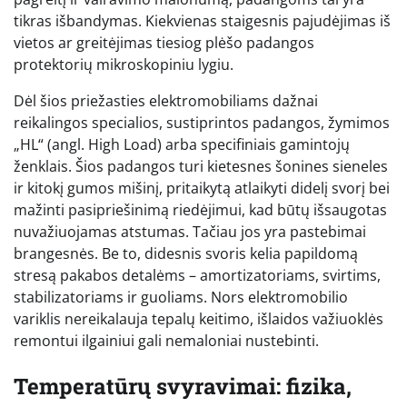
tikras išbandymas. Kiekvienas staigesnis pajudėjimas iš
vietos ar greitėjimas tiesiog plėšo padangos
protektorių mikroskopiniu lygiu.
Dėl šios priežasties elektromobiliams dažnai
reikalingos specialios, sustiprintos padangos, žymimos
„HL“ (angl. High Load) arba specifiniais gamintojų
ženklais. Šios padangos turi kietesnes šonines sieneles
ir kitokį gumos mišinį, pritaikytą atlaikyti didelį svorį bei
mažinti pasipriešinimą riedėjimui, kad būtų išsaugotas
nuvažiuojamas atstumas. Tačiau jos yra pastebimai
brangesnės. Be to, didesnis svoris kelia papildomą
stresą pakabos detalėms – amortizatoriams, svirtims,
stabilizatoriams ir guoliams. Nors elektromobilio
variklis nereikalauja tepalų keitimo, išlaidos važiuoklės
remontui ilgainiui gali nemaloniai nustebinti.
Temperatūrų svyravimai: fizika,