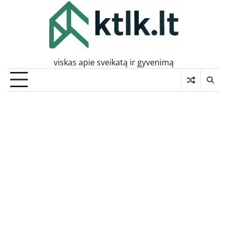
Skip
to
content
viskas apie sveikatą ir gyvenimą