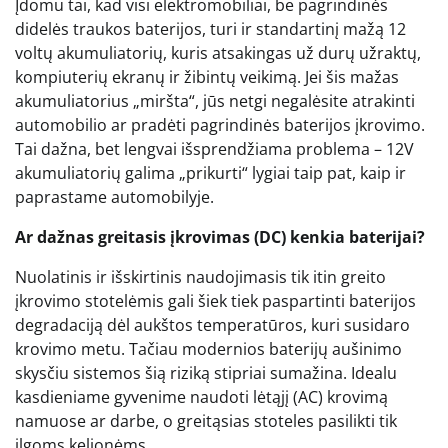
Įdomu tai, kad visi elektromobiliai, be pagrindinės
didelės traukos baterijos, turi ir standartinį mažą 12
voltų akumuliatorių, kuris atsakingas už durų užraktų,
kompiuterių ekranų ir žibintų veikimą. Jei šis mažas
akumuliatorius „miršta“, jūs netgi negalėsite atrakinti
automobilio ar pradėti pagrindinės baterijos įkrovimo.
Tai dažna, bet lengvai išsprendžiama problema – 12V
akumuliatorių galima „prikurti“ lygiai taip pat, kaip ir
paprastame automobilyje.
Ar dažnas greitasis įkrovimas (DC) kenkia baterijai?
Nuolatinis ir išskirtinis naudojimasis tik itin greito
įkrovimo stotelėmis gali šiek tiek paspartinti baterijos
degradaciją dėl aukštos temperatūros, kuri susidaro
krovimo metu. Tačiau modernios baterijų aušinimo
skysčiu sistemos šią riziką stipriai sumažina. Idealu
kasdieniame gyvenime naudoti lėtąjį (AC) krovimą
namuose ar darbe, o greitąsias stoteles pasilikti tik
ilgoms kelionėms.