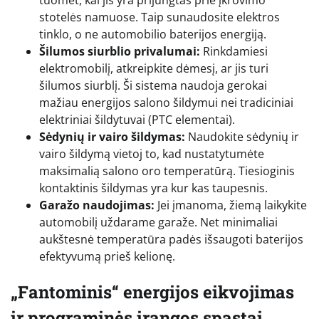
tuomet, kai jis yra prijungtas prie įkrovimo
stotelės namuose. Taip sunaudosite elektros
tinklo, o ne automobilio baterijos energiją.
Šilumos siurblio privalumai:
Rinkdamiesi
elektromobilį, atkreipkite dėmesį, ar jis turi
šilumos siurblį. Ši sistema naudoja gerokai
mažiau energijos salono šildymui nei tradiciniai
elektriniai šildytuvai (PTC elementai).
Sėdynių ir vairo šildymas:
Naudokite sėdynių ir
vairo šildymą vietoj to, kad nustatytumėte
maksimalią salono oro temperatūrą. Tiesioginis
kontaktinis šildymas yra kur kas taupesnis.
Garažo naudojimas:
Jei įmanoma, žiemą laikykite
automobilį uždarame garaže. Net minimaliai
aukštesnė temperatūra padės išsaugoti baterijos
efektyvumą prieš kelionę.
„Fantominis“ energijos eikvojimas
ir programinės įrangos spąstai