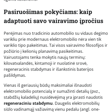
Pasiruošimas pokyčiams: kaip
adaptuoti savo vairavimo įpročius
Perėjimas nuo tradicinio automobilio su vidaus degimo
varikliu prie modernaus elektromobilio nėra vien tik
variklio tipo pakeitimas. Tai visos vairavimo filosofijos ir
požiūrio į kelionių planavimą pasikeitimas.
Vairuotojams tenka mokytis naujų terminų:
kilovatvalandės, kintamoji ir nuolatinė srovė,
regeneracinis stabdymas ir išankstinis baterijos
pašildymas.
Vienas iš geriausių būdų maksimaliai išnaudoti
elektromobilio potencialą ir sumažinti detalių (pvz.,
stabdžių kaladėlių) nusidėvėjimą yra įprasti naudotis
regeneraciniu stabdymu
. Daugelis elektromobilių
siūlo vadinamąjį važiavimą vienu pedalu (angl. one-