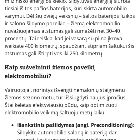
milžiniško energijos kiekio. Šildytuvas energiją siurbia
tiesiai iš tos pačios baterijos, kuri skirta automobilio
varymui. Dėl šių dviejų veiksnių – šaltos baterijos fizikos
ir salono šildymo poreikio – žiemą elektromobilio
nuvažiuojamas atstumas gali sumažėti net 30–40
procentų. Tai reiškia, kad jei vasarą su pilna įkrova
įveikiate 400 kilometrų, spaudžiant stipriam šaltukui šis
atstumas gali ištirpti vos iki 250 kilometrų.
Kaip sušvelninti žiemos poveikį
elektromobiliui?
Vairuotojai, norintys išvengti nemalonių staigmenų
žiemos sezono metu, turi išsiugdyti naujus įpročius.
Štai keletas efektyviausių būdų, kaip optimizuoti
elektromobilio veikimą šaltuoju metų laiku:
Išankstinis pašildymas (angl. Preconditioning):
Šildykite automobilio saloną ir bateriją dar