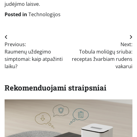
judėjimo laisve.
Posted in
Technologijos
Navigacija
Previous:
Next:
tarp
Raumenų uždegimo
Tobula moliūgų sriuba:
įrašų
simptomai: kaip atpažinti
receptas žvarbiam rudens
laiku?
vakarui
Rekomenduojami straipsniai