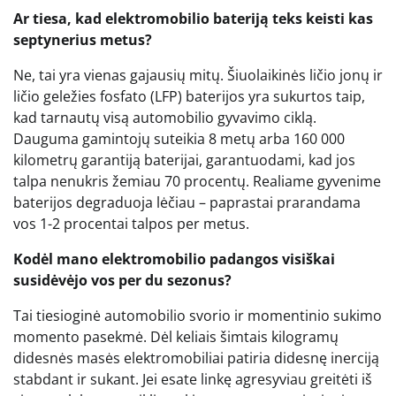
Ar tiesa, kad elektromobilio bateriją teks keisti kas
septynerius metus?
Ne, tai yra vienas gajausių mitų. Šiuolaikinės ličio jonų ir
ličio geležies fosfato (LFP) baterijos yra sukurtos taip,
kad tarnautų visą automobilio gyvavimo ciklą.
Dauguma gamintojų suteikia 8 metų arba 160 000
kilometrų garantiją baterijai, garantuodami, kad jos
talpa nenukris žemiau 70 procentų. Realiame gyvenime
baterijos degraduoja lėčiau – paprastai prarandama
vos 1-2 procentai talpos per metus.
Kodėl mano elektromobilio padangos visiškai
susidėvėjo vos per du sezonus?
Tai tiesioginė automobilio svorio ir momentinio sukimo
momento pasekmė. Dėl keliais šimtais kilogramų
didesnės masės elektromobiliai patiria didesnę inerciją
stabdant ir sukant. Jei esate linkę agresyviau greitėti iš