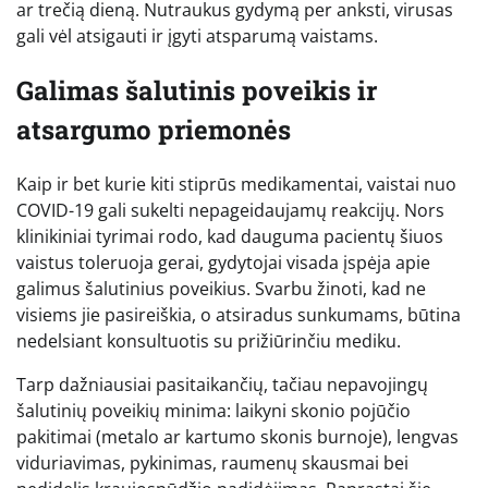
ar trečią dieną. Nutraukus gydymą per anksti, virusas
gali vėl atsigauti ir įgyti atsparumą vaistams.
Galimas šalutinis poveikis ir
atsargumo priemonės
Kaip ir bet kurie kiti stiprūs medikamentai, vaistai nuo
COVID-19 gali sukelti nepageidaujamų reakcijų. Nors
klinikiniai tyrimai rodo, kad dauguma pacientų šiuos
vaistus toleruoja gerai, gydytojai visada įspėja apie
galimus šalutinius poveikius. Svarbu žinoti, kad ne
visiems jie pasireiškia, o atsiradus sunkumams, būtina
nedelsiant konsultuotis su prižiūrinčiu mediku.
Tarp dažniausiai pasitaikančių, tačiau nepavojingų
šalutinių poveikių minima: laikyni skonio pojūčio
pakitimai (metalo ar kartumo skonis burnoje), lengvas
viduriavimas, pykinimas, raumenų skausmai bei