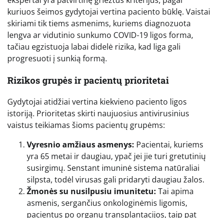
ekspertai yra patvirtinę griežtus kriterijus, pagal
kuriuos šeimos gydytojai vertina paciento būklę. Vaistai
skiriami tik tiems asmenims, kuriems diagnozuota
lengva ar vidutinio sunkumo COVID-19 ligos forma,
tačiau egzistuoja labai didelė rizika, kad liga gali
progresuoti į sunkią formą.
Rizikos grupės ir pacientų prioritetai
Gydytojai atidžiai vertina kiekvieno paciento ligos
istoriją. Prioritetas skirti naujuosius antivirusinius
vaistus teikiamas šioms pacientų grupėms:
Vyresnio amžiaus asmenys:
Pacientai, kuriems
yra 65 metai ir daugiau, ypač jei jie turi gretutinių
susirgimų. Senstant imuninė sistema natūraliai
silpsta, todėl virusas gali pridaryti daugiau žalos.
Žmonės su nusilpusiu imunitetu:
Tai apima
asmenis, sergančius onkologinėmis ligomis,
pacientus po organų transplantacijos, taip pat