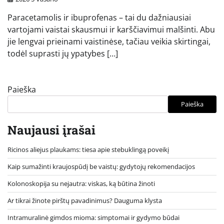
Paracetamolis ir ibuprofenas – tai du dažniausiai
vartojami vaistai skausmui ir karščiavimui malšinti. Abu
jie lengvai prieinami vaistinėse, tačiau veikia skirtingai,
todėl suprasti jų ypatybes […]
Paieška
Paieška
Naujausi įrašai
Ricinos aliejus plaukams: tiesa apie stebuklingą poveikį
Kaip sumažinti kraujospūdį be vaistų: gydytojų rekomendacijos
Kolonoskopija su nejautra: viskas, ką būtina žinoti
Ar tikrai žinote pirštų pavadinimus? Dauguma klysta
Intramuralinė gimdos mioma: simptomai ir gydymo būdai