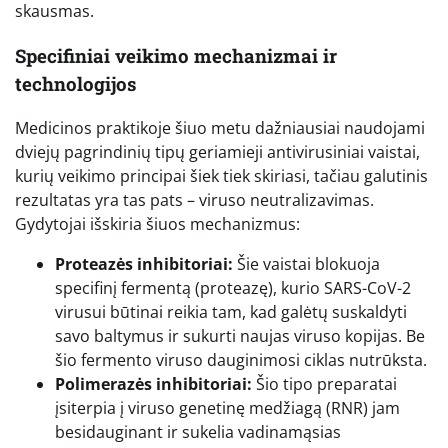
skausmas.
Specifiniai veikimo mechanizmai ir
technologijos
Medicinos praktikoje šiuo metu dažniausiai naudojami
dviejų pagrindinių tipų geriamieji antivirusiniai vaistai,
kurių veikimo principai šiek tiek skiriasi, tačiau galutinis
rezultatas yra tas pats – viruso neutralizavimas.
Gydytojai išskiria šiuos mechanizmus:
Proteazės inhibitoriai:
Šie vaistai blokuoja
specifinį fermentą (proteazę), kurio SARS-CoV-2
virusui būtinai reikia tam, kad galėtų suskaldyti
savo baltymus ir sukurti naujas viruso kopijas. Be
šio fermento viruso dauginimosi ciklas nutrūksta.
Polimerazės inhibitoriai:
Šio tipo preparatai
įsiterpia į viruso genetinę medžiagą (RNR) jam
besidauginant ir sukelia vadinamąsias