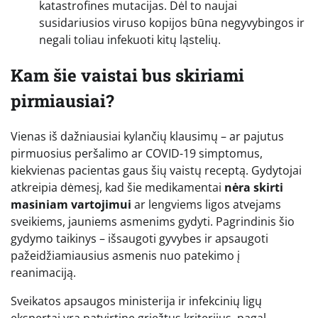
katastrofines mutacijas. Dėl to naujai
susidariusios viruso kopijos būna negyvybingos ir
negali toliau infekuoti kitų ląstelių.
Kam šie vaistai bus skiriami
pirmiausiai?
Vienas iš dažniausiai kylančių klausimų – ar pajutus
pirmuosius peršalimo ar COVID-19 simptomus,
kiekvienas pacientas gaus šių vaistų receptą. Gydytojai
atkreipia dėmesį, kad šie medikamentai
nėra skirti
masiniam vartojimui
ar lengviems ligos atvejams
sveikiems, jauniems asmenims gydyti. Pagrindinis šio
gydymo taikinys – išsaugoti gyvybes ir apsaugoti
pažeidžiamiausius asmenis nuo patekimo į
reanimaciją.
Sveikatos apsaugos ministerija ir infekcinių ligų