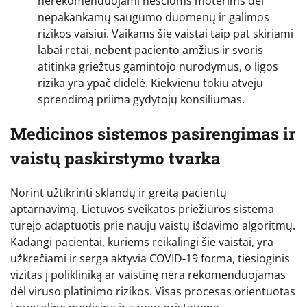
nerekomenduojami nėščioms moterims dėl
nepakankamų saugumo duomenų ir galimos
rizikos vaisiui. Vaikams šie vaistai taip pat skiriami
labai retai, nebent paciento amžius ir svoris
atitinka griežtus gamintojo nurodymus, o ligos
rizika yra ypač didelė. Kiekvienu tokiu atveju
sprendimą priima gydytojų konsiliumas.
Medicinos sistemos pasirengimas ir
vaistų paskirstymo tvarka
Norint užtikrinti sklandų ir greitą pacientų
aptarnavimą, Lietuvos sveikatos priežiūros sistema
turėjo adaptuotis prie naujų vaistų išdavimo algoritmų.
Kadangi pacientai, kuriems reikalingi šie vaistai, yra
užkrečiami ir serga aktyvia COVID-19 forma, tiesioginis
vizitas į polikliniką ar vaistinę nėra rekomenduojamas
dėl viruso platinimo rizikos. Visas procesas orientuotas