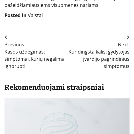
pažeidžiamiausiems visuomenės nariams.
Posted in
Vaistai
Navigacija
Previous:
Next:
tarp
Kasos uždegimas:
Kur dingsta kalis: gydytojas
įrašų
simptomai, kurių negalima
įvardijo pagrindinius
ignoruoti
simptomus
Rekomenduojami straipsniai