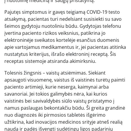
į nuotolinę mediciną ir saugų pristatymą.
Pajutęs simptomus ir gavęs teigiamą COVID-19 testo
atsakymą, pacientas turi nedelsiant susisiekti su savo
šeimos gydytoju nuotoliniu būdu. Gydytojas telefonu
įvertina paciento rizikos veiksnius, patikrina jo
elektroninėje sveikatos kortelėje esančius duomenis
apie vartojamus medikamentus ir, jei pacientas atitinka
nustatytus kriterijus, išrašo elektroninį receptą. Šis
receptas sistemoje atsiranda akimirksniu.
Tolesnis žingsnis – vaistų atsiėmimas. Siekiant
apsaugoti visuomenę, vaistus iš vaistinės turėtų paimti
paciento artimieji, kurie neserga, kaimynai arba
savanoriai. Jei tokios galimybės nėra, kai kurios
vaistinės bei savivaldybės siūlo vaistų pristatymo į
namus paslaugas bekontakčiu būdu. Ši greita grandinė
nuo diagnozės iki pirmosios tabletės išgėrimo
užtikrina, kad inovacijos medicinos srityje atneš realią
naudą ir padės išvengti sudėtingų ligos padarinių