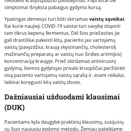
nedidelis kraujospūdžio padidėjimas. Paprastai šie
simptomai išnyksta pabaigus gydymo kursą.
Ypatingas dėmesys turi būti skiriamas
vaistų sąveikai
.
Kai kurie naujieji COVID-19 vaistai turi savybę slopinti
tam tikrus kepenų fermentus. Dėl šios priežasties jie
gali drastiškai pakeisti kitų, paciento jau vartojamų
vaistų (pavyzdžiui, kraują skystinančių, cholesterolį
mažinančių preparatų ar vaistų nuo širdies aritmijos)
koncentraciją kraujyje. Prieš skirdamas antivirusinį
gydymą, šeimos gydytojas privalo kruopščiai peržiūrėti
visą paciento vartojamų vaistų sąrašą ir, esant reikalui,
laikinai koreguoti kitų vaistų dozes.
Dažniausiai užduodami klausimai
(DUK)
Pacientams kyla daugybė praktinių klausimų, susijusių
su šiuo naujuoju gydymo metodu. Žemiau pateikiame