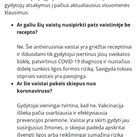
gydytojų atsakymus į pačius aktualiausius visuomenės
klausimus.
Ar galiu šių vaistų nusipirkti pats vaistinėje be
recepto?
Ne. Šie antivirusiniai vaistai yra griežtai receptiniai
ir išduodami tik gydytojui įvertinus jūsų sveikatos
būklę, patvirtinus COVID-19 diagnozę ir nustačius
didelę sunkios ligos formos riziką. Savigyda tokiais
stipriais vaistais yra pavojinga.
Ar šie vaistai pakeis skiepus nuo
koronaviruso?
Gydytojai vieningai tvirtina, kad ne. Vakcinacija
išlieka pačia svarbiausia ir efektyviausia
prevencijos priemone. Vaistai yra skirti gydyti jau
susirgusius žmones, o skiepai padeda apskritai
išvengti ligos arba reikšmingai sumažina riziką