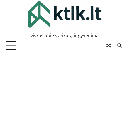
Skip
to
content
viskas apie sveikatą ir gyvenimą