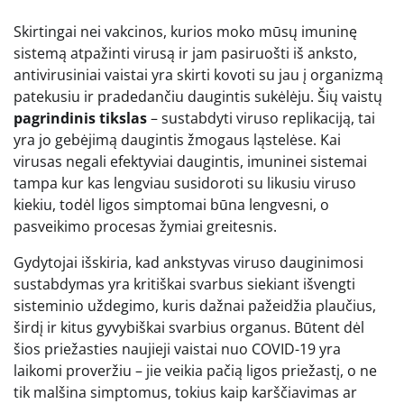
Skirtingai nei vakcinos, kurios moko mūsų imuninę
sistemą atpažinti virusą ir jam pasiruošti iš anksto,
antivirusiniai vaistai yra skirti kovoti su jau į organizmą
patekusiu ir pradedančiu daugintis sukėlėju. Šių vaistų
pagrindinis tikslas
– sustabdyti viruso replikaciją, tai
yra jo gebėjimą daugintis žmogaus ląstelėse. Kai
virusas negali efektyviai daugintis, imuninei sistemai
tampa kur kas lengviau susidoroti su likusiu viruso
kiekiu, todėl ligos simptomai būna lengvesni, o
pasveikimo procesas žymiai greitesnis.
Gydytojai išskiria, kad ankstyvas viruso dauginimosi
sustabdymas yra kritiškai svarbus siekiant išvengti
sisteminio uždegimo, kuris dažnai pažeidžia plaučius,
širdį ir kitus gyvybiškai svarbius organus. Būtent dėl
šios priežasties naujieji vaistai nuo COVID-19 yra
laikomi proveržiu – jie veikia pačią ligos priežastį, o ne
tik malšina simptomus, tokius kaip karščiavimas ar