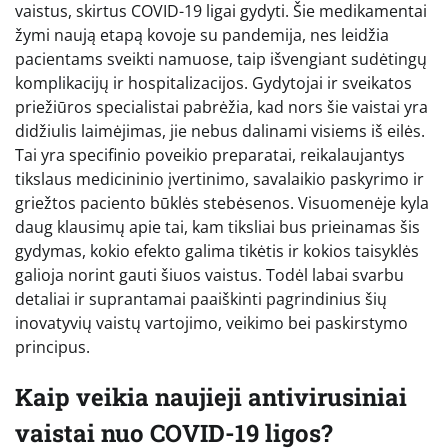
vaistus, skirtus COVID-19 ligai gydyti. Šie medikamentai
žymi naują etapą kovoje su pandemija, nes leidžia
pacientams sveikti namuose, taip išvengiant sudėtingų
komplikacijų ir hospitalizacijos. Gydytojai ir sveikatos
priežiūros specialistai pabrėžia, kad nors šie vaistai yra
didžiulis laimėjimas, jie nebus dalinami visiems iš eilės.
Tai yra specifinio poveikio preparatai, reikalaujantys
tikslaus medicininio įvertinimo, savalaikio paskyrimo ir
griežtos paciento būklės stebėsenos. Visuomenėje kyla
daug klausimų apie tai, kam tiksliai bus prieinamas šis
gydymas, kokio efekto galima tikėtis ir kokios taisyklės
galioja norint gauti šiuos vaistus. Todėl labai svarbu
detaliai ir suprantamai paaiškinti pagrindinius šių
inovatyvių vaistų vartojimo, veikimo bei paskirstymo
principus.
Kaip veikia naujieji antivirusiniai
vaistai nuo COVID-19 ligos?