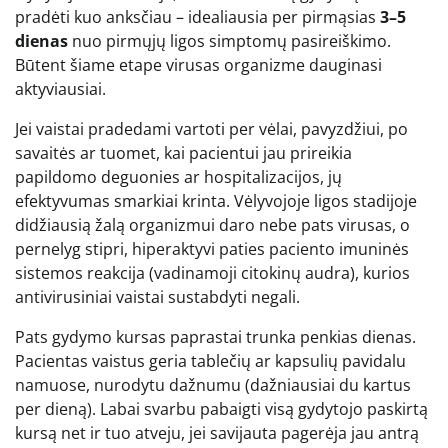
pradėti kuo anksčiau – idealiausia per pirmąsias
3–5
dienas
nuo pirmųjų ligos simptomų pasireiškimo.
Būtent šiame etape virusas organizme dauginasi
aktyviausiai.
Jei vaistai pradedami vartoti per vėlai, pavyzdžiui, po
savaitės ar tuomet, kai pacientui jau prireikia
papildomo deguonies ar hospitalizacijos, jų
efektyvumas smarkiai krinta. Vėlyvojoje ligos stadijoje
didžiausią žalą organizmui daro nebe pats virusas, o
pernelyg stipri, hiperaktyvi paties paciento imuninės
sistemos reakcija (vadinamoji citokinų audra), kurios
antivirusiniai vaistai sustabdyti negali.
Pats gydymo kursas paprastai trunka penkias dienas.
Pacientas vaistus geria tablečių ar kapsulių pavidalu
namuose, nurodytu dažnumu (dažniausiai du kartus
per dieną). Labai svarbu pabaigti visą gydytojo paskirtą
kursą net ir tuo atveju, jei savijauta pagerėja jau antrą