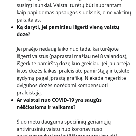
susirgti sunkiai. Vaistai turėtų būti suprantami
kaip papildomas apsaugos sluoksnis, o ne vakcinų
pakaitalas.
Ką daryti, jei pamiršau išgerti vieną vaistų
dozę?
Jei praėjo nedaug laiko nuo tada, kai turėjote
išgerti vaistus (paprastai mažiau nei 8 valandos),
išgerkite pamirštą dozę kuo greičiau. Jei jau artėja
kitos dozės laikas, praleiskite pamirštąją ir tęskite
gydymą pagal įprastą grafiką. Niekada negerkite
dvigubos dozės norėdami kompensuoti
praleistąją.
Ar vaistai nuo COVID-19 yra saugūs
nėščiosioms ir vaikams?
Šiuo metu dauguma specifinių geriamųjų
antivirusinių vaistų nuo koronaviruso