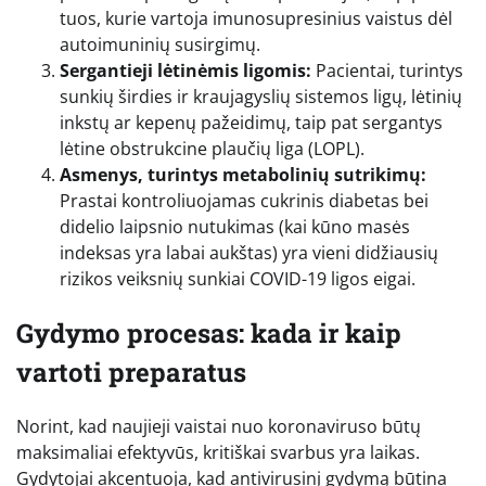
tuos, kurie vartoja imunosupresinius vaistus dėl
autoimuninių susirgimų.
Sergantieji lėtinėmis ligomis:
Pacientai, turintys
sunkių širdies ir kraujagyslių sistemos ligų, lėtinių
inkstų ar kepenų pažeidimų, taip pat sergantys
lėtine obstrukcine plaučių liga (LOPL).
Asmenys, turintys metabolinių sutrikimų:
Prastai kontroliuojamas cukrinis diabetas bei
didelio laipsnio nutukimas (kai kūno masės
indeksas yra labai aukštas) yra vieni didžiausių
rizikos veiksnių sunkiai COVID-19 ligos eigai.
Gydymo procesas: kada ir kaip
vartoti preparatus
Norint, kad naujieji vaistai nuo koronaviruso būtų
maksimaliai efektyvūs, kritiškai svarbus yra laikas.
Gydytojai akcentuoja, kad antivirusinį gydymą būtina