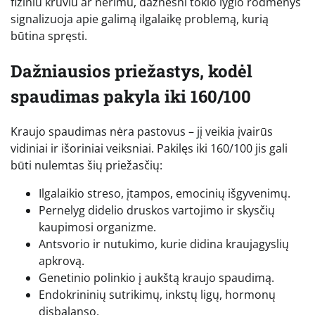
fiziniu krūviu ar nerimu, dažnesni tokio lygio rodmenys
signalizuoja apie galimą ilgalaikę problemą, kurią
būtina spręsti.
Dažniausios priežastys, kodėl
spaudimas pakyla iki 160/100
Kraujo spaudimas nėra pastovus – jį veikia įvairūs
vidiniai ir išoriniai veiksniai. Pakilęs iki 160/100 jis gali
būti nulemtas šių priežasčių:
Ilgalaikio streso, įtampos, emocinių išgyvenimų.
Pernelyg didelio druskos vartojimo ir skysčių
kaupimosi organizme.
Antsvorio ir nutukimo, kurie didina kraujagyslių
apkrovą.
Genetinio polinkio į aukštą kraujo spaudimą.
Endokrininių sutrikimų, inkstų ligų, hormonų
disbalanso.