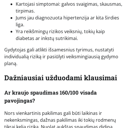
Kartojasi simptomai: galvos svaigimas, skausmas,
tirpimas.
Jums jau diagnozuota hipertenzija ar kita širdies
liga.
Yra reikšmingų rizikos veiksnių, tokių kaip
diabetas ar inkstų sutrikimai.
Gydytojas gali atlikti išsamesnius tyrimus, nustatyti
individualią riziką ir pasiūlyti veiksmingiausią gydymo
planą.
Dažniausiai užduodami klausimai
Ar kraujo spaudimas 160/100 visada
pavojingas?
Nors vienkartinis pakilimas gali būti laikinas ir
nekenksmingas, dažnas pakilimas iki tokių rodmenų
tikrai kelia riziką. Nuolat aukštas spaudimas didina