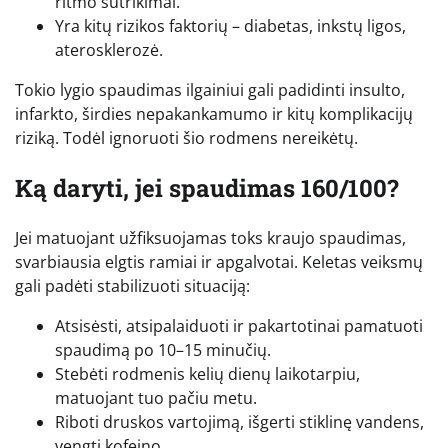
ritmo sutrikimai.
Yra kitų rizikos faktorių – diabetas, inkstų ligos,
aterosklerozė.
Tokio lygio spaudimas ilgainiui gali padidinti insulto,
infarkto, širdies nepakankamumo ir kitų komplikacijų
riziką. Todėl ignoruoti šio rodmens nereikėtų.
Ką daryti, jei spaudimas 160/100?
Jei matuojant užfiksuojamas toks kraujo spaudimas,
svarbiausia elgtis ramiai ir apgalvotai. Keletas veiksmų
gali padėti stabilizuoti situaciją:
Atsisėsti, atsipalaiduoti ir pakartotinai pamatuoti
spaudimą po 10–15 minučių.
Stebėti rodmenis kelių dienų laikotarpiu,
matuojant tuo pačiu metu.
Riboti druskos vartojimą, išgerti stiklinę vandens,
vengti kofeino.