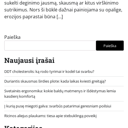
sukelti deginimo jausmą, skausmą ar kitus virškinimo
sutrikimus. Nors ši būklė dažnai painiojama su opalige,
erozijos paprastai būna […]
Paieška
Paieška
Naujausi įrašai
DDT cholesterolis: ką rodo tyrimai ir kodėl tai svarbu?
Duriantis skausmas širdies plote: kada laikas kviesti greitąją?
Svetainės ergonomika: kokie baldų matmenys ir išdėstymas lemia
kasdienį komfortą
Į kurią pusę miegoti galva: svarbūs patarimai geresniam poilsiui
Ricinos aliejus plaukams: tiesa apie stebuklingą poveikį