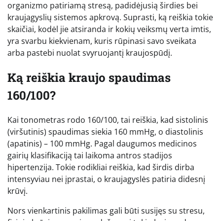
organizmo patiriamą stresą, padidėjusią širdies bei
kraujagyslių sistemos apkrovą. Suprasti, ką reiškia tokie
skaičiai, kodėl jie atsiranda ir kokių veiksmų verta imtis,
yra svarbu kiekvienam, kuris rūpinasi savo sveikata
arba pastebi nuolat svyruojantį kraujospūdį.
Ką reiškia kraujo spaudimas
160/100?
Kai tonometras rodo 160/100, tai reiškia, kad sistolinis
(viršutinis) spaudimas siekia 160 mmHg, o diastolinis
(apatinis) – 100 mmHg. Pagal daugumos medicinos
gairių klasifikaciją tai laikoma antros stadijos
hipertenzija. Tokie rodikliai reiškia, kad širdis dirba
intensyviau nei įprastai, o kraujagyslės patiria didesnį
krūvį.
Nors vienkartinis pakilimas gali būti susijęs su stresu,