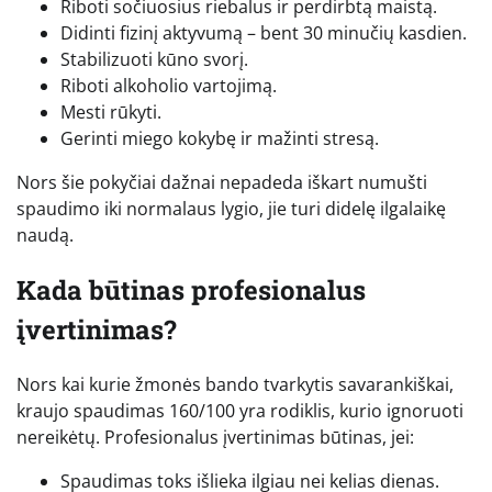
Riboti sočiuosius riebalus ir perdirbtą maistą.
Didinti fizinį aktyvumą – bent 30 minučių kasdien.
Stabilizuoti kūno svorį.
Riboti alkoholio vartojimą.
Mesti rūkyti.
Gerinti miego kokybę ir mažinti stresą.
Nors šie pokyčiai dažnai nepadeda iškart numušti
spaudimo iki normalaus lygio, jie turi didelę ilgalaikę
naudą.
Kada būtinas profesionalus
įvertinimas?
Nors kai kurie žmonės bando tvarkytis savarankiškai,
kraujo spaudimas 160/100 yra rodiklis, kurio ignoruoti
nereikėtų. Profesionalus įvertinimas būtinas, jei:
Spaudimas toks išlieka ilgiau nei kelias dienas.