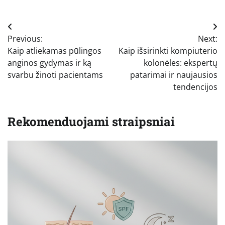
Navigacija
Previous:
Next:
tarp
Kaip atliekamas pūlingos
Kaip išsirinkti kompiuterio
įrašų
anginos gydymas ir ką
kolonėles: ekspertų
svarbu žinoti pacientams
patarimai ir naujausios
tendencijos
Rekomenduojami straipsniai