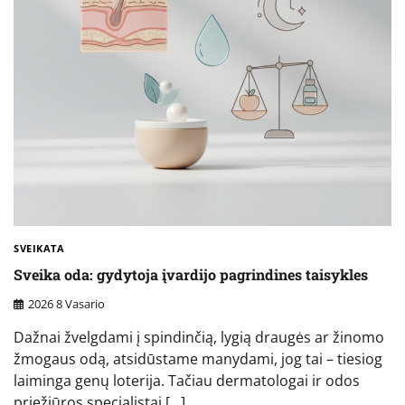
SVEIKATA
Sveika oda: gydytoja įvardijo pagrindines taisykles
2026 8 Vasario
Dažnai žvelgdami į spindinčią, lygią draugės ar žinomo
žmogaus odą, atsidūstame manydami, jog tai – tiesiog
laiminga genų loterija. Tačiau dermatologai ir odos
priežiūros specialistai […]