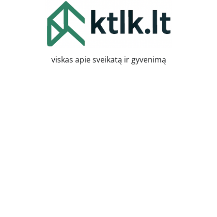
Skip
to
content
viskas apie sveikatą ir gyvenimą