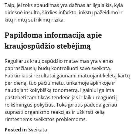
Taip, jei toks spaudimas yra dažnas ar ilgalaikis, kyla
didesnė insulto, širdies infarkto, inkstų pažeidimo ir
kitų rimtų sutrikimų rizika.
Papildoma informacija apie
kraujospūdžio stebėjimą
Reguliarus kraujospūdžio matavimas yra vienas
paprasčiausių būdų kontroliuoti savo sveikatą.
Patikimiausi rezultatai gaunami matuojant keletą kartų
per dieną, tuo pačiu metu, tinkamoje aplinkoje ir
naudojant kokybišką tonometrą. Ilgainiui galima
pastebėti tam tikras tendencijas ir laiku reaguoti į
reikšmingus pokyčius. Toks įprotis padeda geriau
suprasti organizmo reakcijas ir užkirsti kelią
rimtesnėms sveikatos problemoms.
Posted in
Sveikata