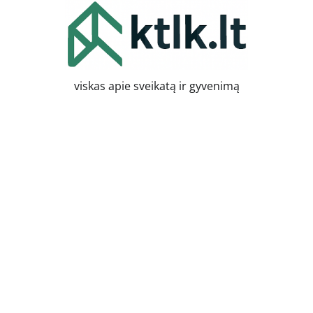
Skip
to
content
viskas apie sveikatą ir gyvenimą