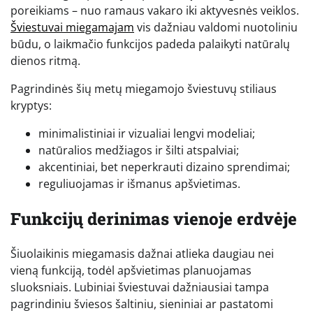
poreikiams – nuo ramaus vakaro iki aktyvesnės veiklos.
Šviestuvai miegamajam
vis dažniau valdomi nuotoliniu
būdu, o laikmačio funkcijos padeda palaikyti natūralų
dienos ritmą.
Pagrindinės šių metų miegamojo šviestuvų stiliaus
kryptys:
minimalistiniai ir vizualiai lengvi modeliai;
natūralios medžiagos ir šilti atspalviai;
akcentiniai, bet neperkrauti dizaino sprendimai;
reguliuojamas ir išmanus apšvietimas.
Funkcijų derinimas vienoje erdvėje
Šiuolaikinis miegamasis dažnai atlieka daugiau nei
vieną funkciją, todėl apšvietimas planuojamas
sluoksniais. Lubiniai šviestuvai dažniausiai tampa
pagrindiniu šviesos šaltiniu, sieniniai ar pastatomi