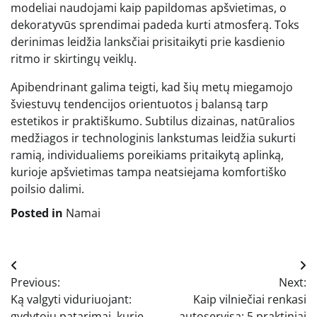
modeliai naudojami kaip papildomas apšvietimas, o
dekoratyvūs sprendimai padeda kurti atmosferą. Toks
derinimas leidžia lanksčiai prisitaikyti prie kasdienio
ritmo ir skirtingų veiklų.
Apibendrinant galima teigti, kad šių metų miegamojo
šviestuvų tendencijos orientuotos į balansą tarp
estetikos ir praktiškumo. Subtilus dizainas, natūralios
medžiagos ir technologinis lankstumas leidžia sukurti
ramią, individualiems poreikiams pritaikytą aplinką,
kurioje apšvietimas tampa neatsiejama komfortiško
poilsio dalimi.
Posted in
Namai
Navigacija
Previous:
Next:
tarp
Ką valgyti viduriuojant:
Kaip vilniečiai renkasi
gydytojų patarimai, kurie
autoservisą: 5 praktiniai