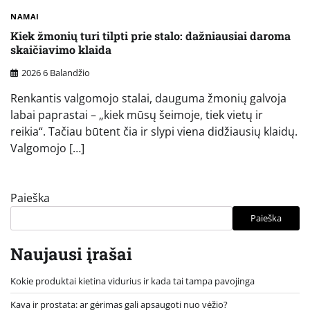
NAMAI
Kiek žmonių turi tilpti prie stalo: dažniausiai daroma
skaičiavimo klaida
2026 6 Balandžio
Renkantis valgomojo stalai, dauguma žmonių galvoja
labai paprastai – „kiek mūsų šeimoje, tiek vietų ir
reikia“. Tačiau būtent čia ir slypi viena didžiausių klaidų.
Valgomojo […]
Paieška
Paieška
Naujausi įrašai
Kokie produktai kietina vidurius ir kada tai tampa pavojinga
Kava ir prostata: ar gėrimas gali apsaugoti nuo vėžio?