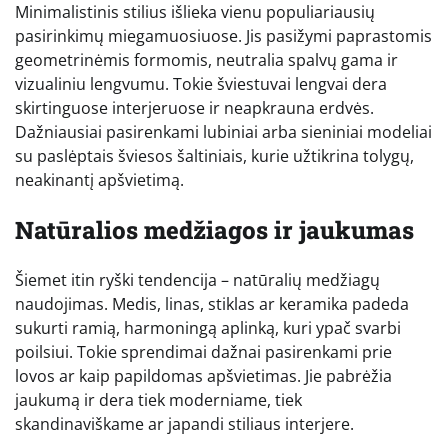
Minimalistinis stilius išlieka vienu populiariausių
pasirinkimų miegamuosiuose. Jis pasižymi paprastomis
geometrinėmis formomis, neutralia spalvų gama ir
vizualiniu lengvumu. Tokie šviestuvai lengvai dera
skirtinguose interjeruose ir neapkrauna erdvės.
Dažniausiai pasirenkami lubiniai arba sieniniai modeliai
su paslėptais šviesos šaltiniais, kurie užtikrina tolygų,
neakinantį apšvietimą.
Natūralios medžiagos ir jaukumas
Šiemet itin ryški tendencija – natūralių medžiagų
naudojimas. Medis, linas, stiklas ar keramika padeda
sukurti ramią, harmoningą aplinką, kuri ypač svarbi
poilsiui. Tokie sprendimai dažnai pasirenkami prie
lovos ar kaip papildomas apšvietimas. Jie pabrėžia
jaukumą ir dera tiek moderniame, tiek
skandinaviškame ar japandi stiliaus interjere.