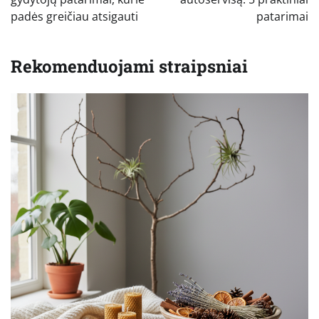
įrašų
padės greičiau atsigauti
patarimai
Rekomenduojami straipsniai