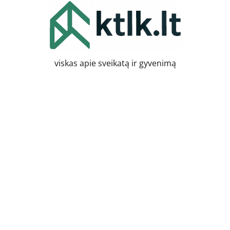
Skip
to
content
viskas apie sveikatą ir gyvenimą