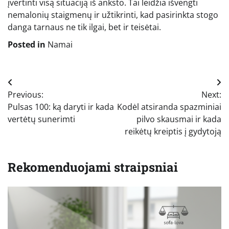
įvertinti visą situaciją iš anksto. Tai leidžia išvengti
nemalonių staigmenų ir užtikrinti, kad pasirinkta stogo
danga tarnaus ne tik ilgai, bet ir teisėtai.
Posted in
Namai
Navigacija
Previous:
Next:
tarp
Pulsas 100: ką daryti ir kada
Kodėl atsiranda spazminiai
įrašų
vertėtų sunerimti
pilvo skausmai ir kada
reikėtų kreiptis į gydytoją
Rekomenduojami straipsniai