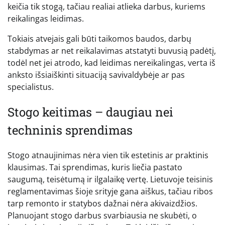
keičia tik stogą, tačiau realiai atlieka darbus, kuriems
reikalingas leidimas.
Tokiais atvejais gali būti taikomos baudos, darbų
stabdymas ar net reikalavimas atstatyti buvusią padėtį,
todėl net jei atrodo, kad leidimas nereikalingas, verta iš
anksto išsiaiškinti situaciją savivaldybėje ar pas
specialistus.
Stogo keitimas – daugiau nei
techninis sprendimas
Stogo atnaujinimas nėra vien tik estetinis ar praktinis
klausimas. Tai sprendimas, kuris liečia pastato
saugumą, teisėtumą ir ilgalaikę vertę. Lietuvoje teisinis
reglamentavimas šioje srityje gana aiškus, tačiau ribos
tarp remonto ir statybos dažnai nėra akivaizdžios.
Planuojant stogo darbus svarbiausia ne skubėti, o