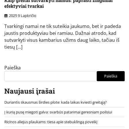
Kaip greitai sutvarkyti namus: paprasti žingsniai
efektyviai tvarkai
2025 9 Lapkričio
Tvarkingi namai ne tik suteikia jaukumo, bet ir padeda
jaustis produktyviau bei ramiau. Dažnai atrodo, kad
sutvarkyti visus kambarius užims daug laiko, tačiau iš
tiesų […]
Paieška
Paieška
Naujausi įrašai
Duriantis skausmas širdies plote: kada laikas kviesti greitąją?
Į kurią pusę miegoti galva: svarbūs patarimai geresniam poilsiui
Ricinos aliejus plaukams: tiesa apie stebuklingą poveikį