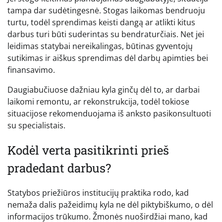
tampa dar sudėtingesnė. Stogas laikomas bendruoju
turtu, todėl sprendimas keisti dangą ar atlikti kitus
darbus turi būti suderintas su bendraturčiais. Net jei
leidimas statybai nereikalingas, būtinas gyventojų
sutikimas ir aiškus sprendimas dėl darbų apimties bei
finansavimo.
Daugiabučiuose dažniau kyla ginčų dėl to, ar darbai
laikomi remontu, ar rekonstrukcija, todėl tokiose
situacijose rekomenduojama iš anksto pasikonsultuoti
su specialistais.
Kodėl verta pasitikrinti prieš
pradedant darbus?
Statybos priežiūros institucijų praktika rodo, kad
nemaža dalis pažeidimų kyla ne dėl piktybiškumo, o dėl
informacijos trūkumo. Žmonės nuoširdžiai mano, kad