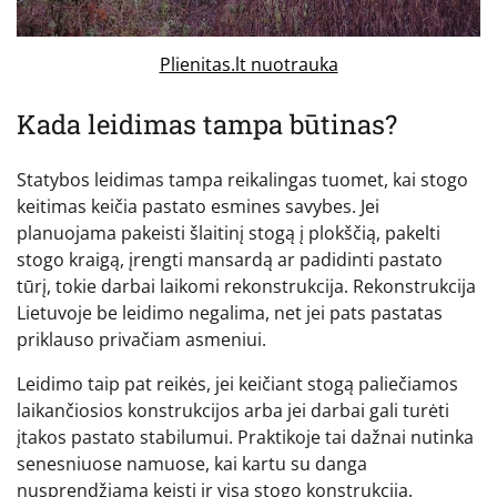
Plienitas.lt nuotrauka
Kada leidimas tampa būtinas?
Statybos leidimas tampa reikalingas tuomet, kai stogo
keitimas keičia pastato esmines savybes. Jei
planuojama pakeisti šlaitinį stogą į plokščią, pakelti
stogo kraigą, įrengti mansardą ar padidinti pastato
tūrį, tokie darbai laikomi rekonstrukcija. Rekonstrukcija
Lietuvoje be leidimo negalima, net jei pats pastatas
priklauso privačiam asmeniui.
Leidimo taip pat reikės, jei keičiant stogą paliečiamos
laikančiosios konstrukcijos arba jei darbai gali turėti
įtakos pastato stabilumui. Praktikoje tai dažnai nutinka
senesniuose namuose, kai kartu su danga
nusprendžiama keisti ir visą stogo konstrukciją.