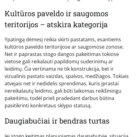
Kultūros paveldo ir saugomos
teritorijos – atskira kategorija
Ypatingą dėmesį reikia skirti pastatams, esantiems
kultūros paveldo teritorijose ar saugomose zonose.
Net ir paprastas stogo dangos pakeitimas tokiose
vietose gali reikalauti papildomų suderinimų ar
leidimų. Čia vertinama ne tik konstrukcija, bet ir
vizualinis pastato vaizdas, spalvos, medžiagos. Tokiais
atvejais net ir nedidelis sprendimas, kuris įprastai
nereikalautų leidimo, gali būti laikomas reikšmingu
pakeitimu, todėl prieš pradedant darbus būtina
pasitikrinti konkretaus sklypo statusą.
Daugiabučiai ir bendras turtas
Jei stogo keitimas planuojamas daugiabutyje, situacija