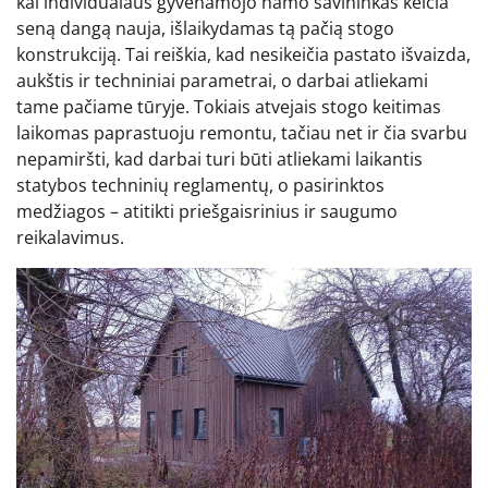
kai individualaus gyvenamojo namo savininkas keičia
seną dangą nauja, išlaikydamas tą pačią stogo
konstrukciją. Tai reiškia, kad nesikeičia pastato išvaizda,
aukštis ir techniniai parametrai, o darbai atliekami
tame pačiame tūryje. Tokiais atvejais stogo keitimas
laikomas paprastuoju remontu, tačiau net ir čia svarbu
nepamiršti, kad darbai turi būti atliekami laikantis
statybos techninių reglamentų, o pasirinktos
medžiagos – atitikti priešgaisrinius ir saugumo
reikalavimus.