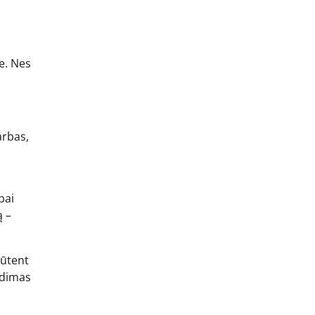
e. Nes
arbas,
bai
ą –
Būtent
endimas