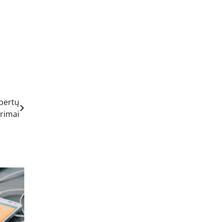
spertų
rimai