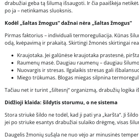
drabužiai geba tą šilumą išsaugoti. Ir čia paaiškėja netikėt
po ja – netinkamas sluoksnis.
Kodėl „šaltas žmogus“ dažnai nėra „šaltas žmogus“
Pirmas faktorius – individuali termoreguliacija. Kūnas 
odą, kvėpavimą ir prakaitą. Skirtingi žmonės skirtingai reag
Kraujotaka. Jei galūnėse kraujotaka prastesnė, pirštai
Raumenų masė. Daugiau raumenų – daugiau šilumos
Nuovargis ir stresas. Ilgalaikis stresas gali išbalans
Miego trūkumas. Blogas miegas silpnina termoreguliaci
Tačiau net ir turint „šiltesnį“ organizmą, drabužių logika i
Didžioji klaida: šildytis storumu, o ne sistema
Stora striukė šildo ne todėl, kad ji pati yra „karšta“. Ji šil
jei po striuke esantys drabužiai sulaiko drėgmę, visas šil
Daugelis žmonių sušąla ne nuo vėjo ar minusinės tempe