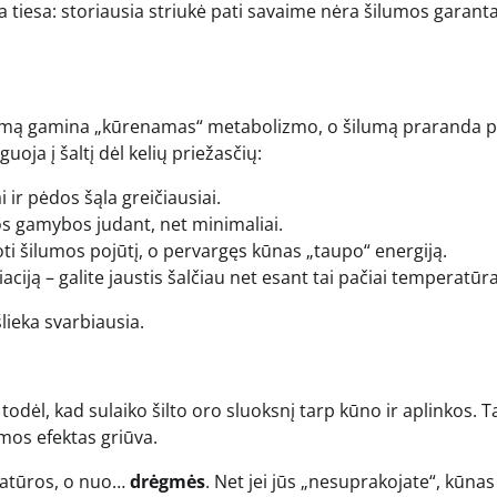
a tiesa: storiausia striukė pati savaime nėra šilumos garantas
šilumą gamina „kūrenamas“ metabolizmo, o šilumą praranda 
uoja į šaltį dėl kelių priežasčių:
 ir pėdos šąla greičiausiai.
 gamybos judant, net minimaliai.
uoti šilumos pojūtį, o pervargęs kūnas „taupo“ energiją.
ją – galite jaustis šalčiau net esant tai pačiai temperatūra
šlieka svarbiausia.
do todėl, kad sulaiko šilto oro sluoksnį tarp kūno ir aplinkos. 
umos efektas griūva.
ratūros, o nuo…
drėgmės
. Net jei jūs „nesuprakojate“, kūnas