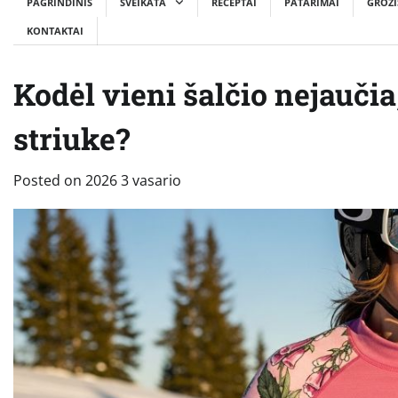
PAGRINDINIS
SVEIKATA
RECEPTAI
PATARIMAI
GROŽI
KONTAKTAI
Kodėl vieni šalčio nejaučia,
striuke?
Posted on
2026 3 vasario