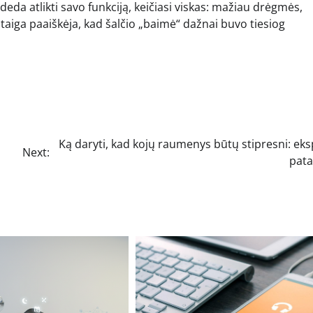
da atlikti savo funkciją, keičiasi viskas: mažiau drėgmės,
aiga paaiškėja, kad šalčio „baimė“ dažnai buvo tiesiog
i
Ką daryti, kad kojų raumenys būtų stipresni: ek
Next:
pata