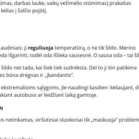
nėjimas, darbas lauke, vaikų vežimėlio stūmimas) prakaitas
elias į šalčio pojūtį.
audiniais: ji
reguliuoja
temperatūrą, o ne tik šildo. Merino
eda išgarinti, todėl oda išlieka sausesnė. O sausa oda – tai š
do net tada, kai šiek tiek sudrėksta. Dėl to ji itin patikima
is būna drėgnas ir „įkandantis“.
 ekstremalioms sąlygoms. Jie naudingi kasdien: keliaujant, d
ukiant autobuso ar leidžiant laiką gamtoje.
tų
s netinkamas, viršutiniai sluoksniai tik „maskuoja“ problem