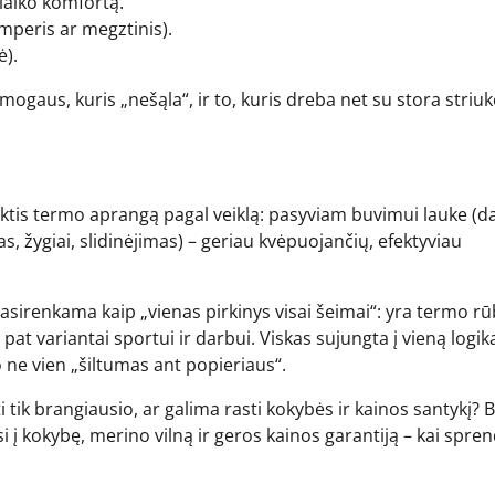
laiko komfortą.
emperis ar megztinis).
ė).
mogaus, kuris „nešąla“, ir to, kuris dreba net su stora striuk
inktis termo aprangą pagal veiklą: pasyviam buvimui lauke (d
tas, žygiai, slidinėjimas) – geriau kvėpuojančių, efektyviau
irenkama kaip „vienas pirkinys visai šeimai“: yra termo rū
t variantai sportui ir darbui. Viskas sujungta į vieną logik
ne vien „šiltumas ant popieriaus“.
ti tik brangiausio, ar galima rasti kokybės ir kainos santykį? 
si į kokybę, merino vilną ir geros kainos garantiją – kai spr