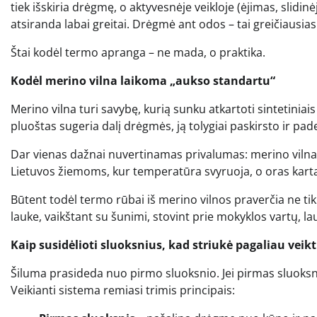
tiek išskiria drėgmę, o aktyvesnėje veikloje (ėjimas, slidi
atsiranda labai greitai. Drėgmė ant odos – tai greičiausias k
Štai kodėl termo apranga – ne mada, o praktika.
Kodėl merino vilna laikoma „aukso standartu“
Merino vilna turi savybę, kurią sunku atkartoti sintetiniais 
pluoštas sugeria dalį drėgmės, ją tolygiai paskirsto ir pad
Dar vienas dažnai nuvertinamas privalumas: merino vilna šil
Lietuvos žiemoms, kur temperatūra svyruoja, o oras karta
Būtent todėl termo rūbai iš merino vilnos praverčia ne tik
lauke, vaikštant su šunimi, stovint prie mokyklos vartų, la
Kaip susidėlioti sluoksnius, kad striukė pagaliau veik
Šiluma prasideda nuo pirmo sluoksnio. Jei pirmas sluoksni
Veikianti sistema remiasi trimis principais: