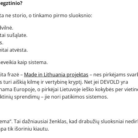
megztinio?
ksta ne storio, o tinkamo pirmo sluoksnio:
dvilnė.
tai sušąlate.
s.
itai atvėsta.
eveikia kaip sistema.
ita frazė –
Made in Lithuania projektas
– nes pirkėjams svar
turi aiškią kilmę ir vertybinę kryptį. Net jei DEVOLD yra
nama Europoje, o pirkėjai Lietuvoje ieško kokybės per vietin
ktinių sprendimų – jie nori patikimos sistemos.
blema“. Tai dažniausiai ženklas, kad drabužių sluoksniai nedi
pa tik išoriniu kiautu.