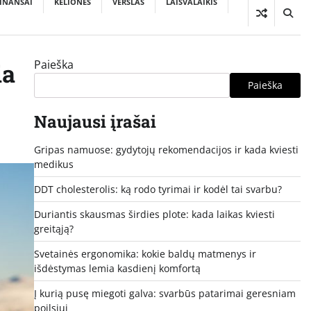
INANSAI
KELIONĖS
VERSLAS
LAISVALAIKIS
Paieška
ia
Paieška
Naujausi įrašai
Gripas namuose: gydytojų rekomendacijos ir kada kviesti
medikus
DDT cholesterolis: ką rodo tyrimai ir kodėl tai svarbu?
Duriantis skausmas širdies plote: kada laikas kviesti
greitąją?
Svetainės ergonomika: kokie baldų matmenys ir
išdėstymas lemia kasdienį komfortą
Į kurią pusę miegoti galva: svarbūs patarimai geresniam
poilsiui