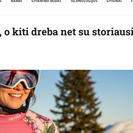
S
NAMAI
GYVENIMO BŪDAS
TECHNOLOGIJOS
GYVŪNAI
F
 o kiti dreba net su storiaus