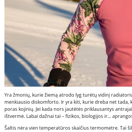
Yra žmonių, kurie žiemą atrodo lyg turėtų vidinį radiatori
menkiausio diskomforto. Ir yra kiti, kurie dreba net tada, ka
poras kojinių. Jei kada nors jautėtės priklausantys antraj
ištvermė. Labai dažnai tai – fizikos, biologijos ir… aprang
Šaltis nėra vien temperatūros skaičius termometre. Tai ši