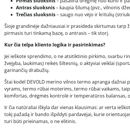
Pirmas sluoksnis
– pašalina drėgmę nuo kūno ir pa
Antras sluoksnis
– kaupia šilumą (pvz., vilnonis dž
Trečias sluoksnis
– saugo nuo vėjo ir kritulių (striuk
Šioje grandinėje dažniausiai ir prasideda skirtumas tarp ž
pirmasis turi tinkamą bazę, o antrasis – tik storį.
Kur čia telpa kliento logika ir pasirinkimas?
Jei ieškote sprendimo, o ne atsitiktinio pirkimo, svarbu r
žvejyba, laukimas) reikės šiltesnių, o aktyviai veiklai (spor
garinančių drabužių.
Štai kodėl DEVOLD merino vilnos termo apranga dažnai pas
vyrams, termo rūbai moterims, termo rūbai vaikams, taip pa
komfortas, drėgmės kontrolė ir temperatūros balansas, o 
Ir čia natūraliai iškyla dar vienas klausimas: ar verta ieško
tokį pažadą ir bando išpildyti pardavėjai, kurie orientuoja
turi būti prieinamas, o ne elitinis.