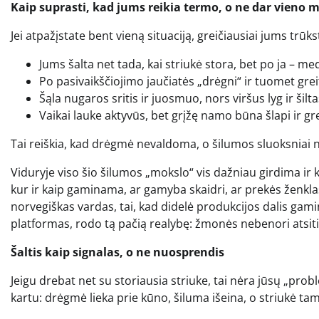
Kaip suprasti, kad jums reikia termo, o ne dar vieno 
Jei atpažįstate bent vieną situaciją, greičiausiai jums trū
Jums šalta net tada, kai striukė stora, bet po ja – me
Po pasivaikščiojimo jaučiatės „drėgni“ ir tuomet grei
Šąla nugaros sritis ir juosmuo, nors viršus lyg ir šilta
Vaikai lauke aktyvūs, bet grįžę namo būna šlapi ir gre
Tai reiškia, kad drėgmė nevaldoma, o šilumos sluoksniai n
Viduryje viso šio šilumos „mokslo“ vis dažniau girdima ir k
kur ir kaip gaminama, ar gamyba skaidri, ar prekės ženklas 
norvegiškas vardas, tai, kad didelė produkcijos dalis gami
platformas, rodo tą pačią realybę: žmonės nebenori atsiti
Šaltis kaip signalas, o ne nuosprendis
Jeigu drebat net su storiausia striuke, tai nėra jūsų „pro
kartu: drėgmė lieka prie kūno, šiluma išeina, o striukė tam