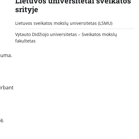
Lietuvos universitetai sveikatos
srityje
Lietuvos sveikatos mokslų universitetas (LSMU)
Vytauto Didžiojo universitetas
– Sveikatos mokslų
fakultetas
iluma.
irbant
ą.