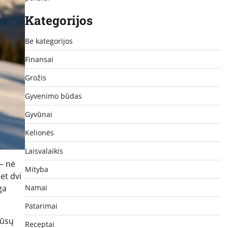
Kategorijos
Be kategorijos
Finansai
Grožis
Gyvenimo būdas
Gyvūnai
Kelionės
Laisvalaikis
 – nė
Mityba
et dvi
ga
Namai
Patarimai
jūsų
Receptai