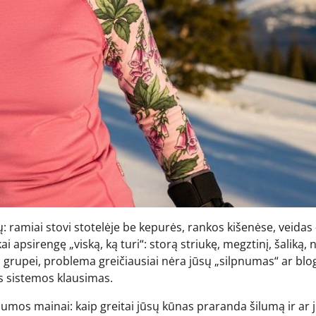
ų: ramiai stovi stotelėje be kepurės, rankos kišenėse, veidas
i apsirengę „viską, ką turi“: storą striukę, megztinį, šaliką, n
ai grupei, problema greičiausiai nėra jūsų „silpnumas“ ar blo
os sistemos klausimas.
lumos mainai: kaip greitai jūsų kūnas praranda šilumą ir ar 