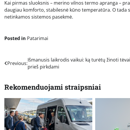
Kai pirmas sluoksnis – merino vilnos termo apranga – prade
daugiau komforto, stabilesnė kūno temperatūra. O tada st
netinkamos sistemos pasekmė.
Posted in
Patarimai
Navigacija
Išmanusis laikrodis vaikui: ką turėtų žinoti tėva
Previous:
prieš pirkdami
tarp
įrašų
Rekomenduojami straipsniai