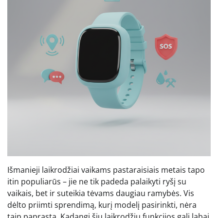
Išmanieji laikrodžiai vaikams pastaraisiais metais tapo
itin populiarūs – jie ne tik padeda palaikyti ryšį su
vaikais, bet ir suteikia tėvams daugiau ramybės. Vis
dėlto priimti sprendimą, kurį modelį pasirinkti, nėra
taip paprasta. Kadangi šių laikrodžių funkcijos gali labai