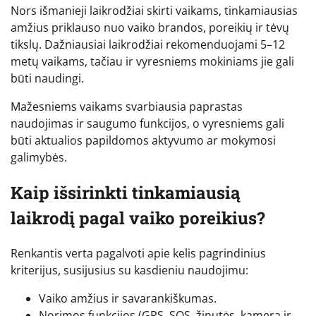
Nors išmanieji laikrodžiai skirti vaikams, tinkamiausias
amžius priklauso nuo vaiko brandos, poreikių ir tėvų
tikslų. Dažniausiai laikrodžiai rekomenduojami 5–12
metų vaikams, tačiau ir vyresniems mokiniams jie gali
būti naudingi.
Mažesniems vaikams svarbiausia paprastas
naudojimas ir saugumo funkcijos, o vyresniems gali
būti aktualios papildomos aktyvumo ar mokymosi
galimybės.
Kaip išsirinkti tinkamiausią
laikrodį pagal vaiko poreikius?
Renkantis verta pagalvoti apie kelis pagrindinius
kriterijus, susijusius su kasdieniu naudojimu:
Vaiko amžius ir savarankiškumas.
Norimos funkcijos (GPS, SOS, žinutės, kamera ir