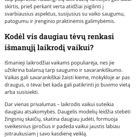
skirtis, prieš perkant verta atidžiai įsigilinti į
svarbiausius aspektus, susijusius su vaiko saugumu,
patogumu ir įrenginio praktinėmis galimybėmis.
Kodėl vis daugiau tėvų renkasi
išmanųjį laikrodį vaikui?
Išmanieji laikrodžiai vaikams populiarėja, nes jie
užtikrina balansą tarp saugumo ir savarankiškumo.
Vaikas gali savarankiškai žaisti kieme, mokykloje ar pas
draugus, o tėvai bet kada gali patikrinti jo buvimo vietą
arba susisiekti.
Dar vienas privalumas – laikrodis vaikui suteikia
daugiau atsakomybės. Daugelis modelių leidžia stebėti
žingsnių skaičių, skatina daugiau judėti, formuoja
sveikesnius įpročius ir padeda vaikui jaustis labiau
įsitraukusiam į savo kasdienę veiklą.