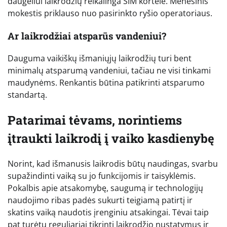
daugeliui laikrodžių reikalinga SIM kortelė. Mėnesinis
mokestis priklauso nuo pasirinkto ryšio operatoriaus.
Ar laikrodžiai atsparūs vandeniui?
Dauguma vaikiškų išmaniųjų laikrodžių turi bent
minimalų atsparumą vandeniui, tačiau ne visi tinkami
maudynėms. Renkantis būtina patikrinti atsparumo
standartą.
Patarimai tėvams, norintiems
įtraukti laikrodį į vaiko kasdienybę
Norint, kad išmanusis laikrodis būtų naudingas, svarbu
supažindinti vaiką su jo funkcijomis ir taisyklėmis.
Pokalbis apie atsakomybę, saugumą ir technologijų
naudojimo ribas padės sukurti teigiamą patirtį ir
skatins vaiką naudotis įrenginiu atsakingai. Tėvai taip
pat turėtų reguliariai tikrinti laikrodžio nustatymus ir