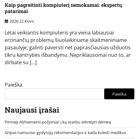
Kaip pagreitinti kompiuterį nemokamai: ekspertų
patarimai
2026 22 Kovo
Lėtai veikiantis kompiuteris yra viena labiausiai
erzinančių problemų šiuolaikiniame skaitmeniniame
pasaulyje, galinti paversti net paprasčiausias užduotis
tikru kantrybės išbandymu. Nepriklausomai nuo to, ar
dirbate su […]
Paieška
Paieška
Naujausi įrašai
Pirmieji Alzheimerio požymiai: į ką svarbu atkreipti dėmesį
Gripas namuose: gydytojų rekomendacijos ir kada kviesti medikus