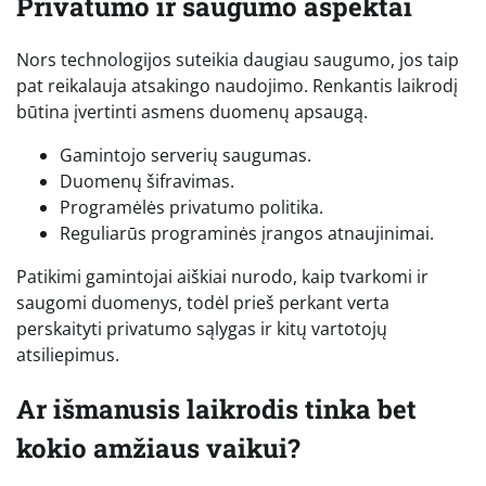
Privatumo ir saugumo aspektai
Nors technologijos suteikia daugiau saugumo, jos taip
pat reikalauja atsakingo naudojimo. Renkantis laikrodį
būtina įvertinti asmens duomenų apsaugą.
Gamintojo serverių saugumas.
Duomenų šifravimas.
Programėlės privatumo politika.
Reguliarūs programinės įrangos atnaujinimai.
Patikimi gamintojai aiškiai nurodo, kaip tvarkomi ir
saugomi duomenys, todėl prieš perkant verta
perskaityti privatumo sąlygas ir kitų vartotojų
atsiliepimus.
Ar išmanusis laikrodis tinka bet
kokio amžiaus vaikui?