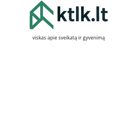
Skip
to
content
viskas apie sveikatą ir gyvenimą