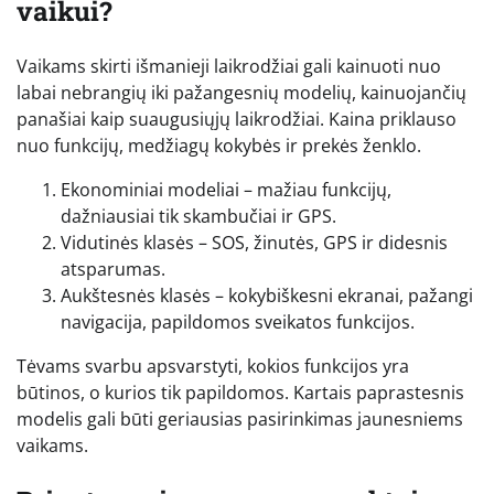
vaikui?
Vaikams skirti išmanieji laikrodžiai gali kainuoti nuo
labai nebrangių iki pažangesnių modelių, kainuojančių
panašiai kaip suaugusiųjų laikrodžiai. Kaina priklauso
nuo funkcijų, medžiagų kokybės ir prekės ženklo.
Ekonominiai modeliai – mažiau funkcijų,
dažniausiai tik skambučiai ir GPS.
Vidutinės klasės – SOS, žinutės, GPS ir didesnis
atsparumas.
Aukštesnės klasės – kokybiškesni ekranai, pažangi
navigacija, papildomos sveikatos funkcijos.
Tėvams svarbu apsvarstyti, kokios funkcijos yra
būtinos, o kurios tik papildomos. Kartais paprastesnis
modelis gali būti geriausias pasirinkimas jaunesniems
vaikams.