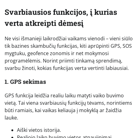
Svarbiausios funkcijos, į kurias
verta atkreipti dėmesį
Ne visi išmanieji laikrodžiai vaikams vienodi – vieni siūlo
tik bazines skambučių funkcijas, kiti aprūpinti GPS, SOS
mygtuku, geofence zonomis ir net mokymosi
programėlėmis. Norint priimti tinkamą sprendimą,
svarbu žinoti, kokias funkcijas verta vertinti labiausiai.
1. GPS sekimas
GPS funkcija leidžia realiu laiku matyti vaiko buvimo
vietą. Tai viena svarbiausių funkcijų tėvams, norintiems
būti ramiais, kai vaikas keliauja į mokyklą ar žaidžia
lauke.
Aiški vietos istorija.
Realiojo laiko buvimo vietos atnaujinimai.