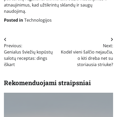
atnaujinimus, kad užtikrintų sklandų ir saugų
naudojimą.
Posted in
Technologijos
Navigacija
Previous:
Next:
tarp
Genialus šviežių kopūstų
Kodėl vieni šalčio nejaučia,
įrašų
salotų receptas: dings
o kiti dreba net su
iškart
storiausia striuke?
Rekomenduojami straipsniai