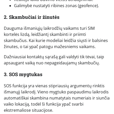
Galimybė nustatyti ribines zonas (geofence).
2. Skambučiai ir žinutės
Dauguma išmaniųjų laikrodžių vaikams turi SIM
kortelės lizdą, leidžiantį skambinti ir priimti
skambučius. Kai kurie modeliai leidžia siųsti ir balsines
žinutes, o tai ypač patogu mažesniems vaikams.
Dažniausiai kontaktų sąrašą gali valdyti tik tėvai, taip
apsaugant vaiką nuo nepageidaujamų skambučių.
3. SOS mygtukas
SOS funkcija yra vienas stipriausių argumentų rinktis
išmanųjį laikrodį. Vieno mygtuko paspaudimu laikrodis
automatiškai skambina numatytais numeriais ir siunčia
vaiko lokaciją, todėl ši funkcija ypač svarbi
ekstremaliose situacijose.