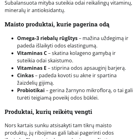
Subalansuota mityba suteikia odai reikalingų vitaminų,
mineralų ir antioksidantų.
Maisto produktai, kurie pagerina odą
Omega-3 riebalų rūgštys
– mažina uždegimą ir
padeda išlaikyti odos elastingumą.
Vitaminas C
– skatina kolageno gamybą ir
suteikia odai skaistumo.
Vitaminas E
– stiprina odos apsauginį barjerą.
Cinkas
– padeda kovoti su akne ir spartina
žaizdelių gijimą.
Probiotikai
– gerina žarnyno mikroflorą, o tai gali
turėti teigiamą poveikį odos būklei.
Produktai, kurių reikėtų vengti
Nors kartais sunku atsisakyti tam tikrų maisto
produktų, jų ribojimas gali labai pagerinti odos