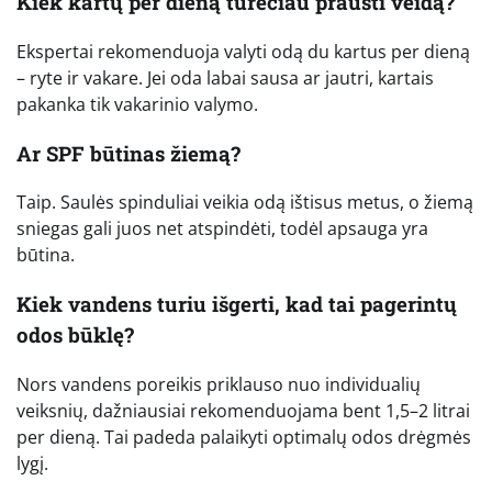
Kiek kartų per dieną turėčiau prausti veidą?
Ekspertai rekomenduoja valyti odą du kartus per dieną
– ryte ir vakare. Jei oda labai sausa ar jautri, kartais
pakanka tik vakarinio valymo.
Ar SPF būtinas žiemą?
Taip. Saulės spinduliai veikia odą ištisus metus, o žiemą
sniegas gali juos net atspindėti, todėl apsauga yra
būtina.
Kiek vandens turiu išgerti, kad tai pagerintų
odos būklę?
Nors vandens poreikis priklauso nuo individualių
veiksnių, dažniausiai rekomenduojama bent 1,5–2 litrai
per dieną. Tai padeda palaikyti optimalų odos drėgmės
lygį.