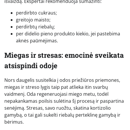
išvaizdą. Ekspertai rekomenduoja sumažinti:
perdirbto cukraus;
greitojo maisto;
perdirbtų riebalų;
per didelio pieno produkto kiekio, jei pastebima
aknės paūmėjimas.
Miegas ir stresas: emocinė sveikata
atsispindi odoje
Nors daugelis susitelkia į odos priežiūros priemones,
miegas ir streso lygis taip pat atlieka itin svarbų
vaidmenį. Oda regeneruojasi miego metu, todėl
nepakankamas poilsis sulėtina šį procesą ir paspartina
senėjimą. Stresas, savo ruožtu, skatina kortizolio
gamybą, o tai gali sukelti riebalų perteklinę gamybą ir
bėrimus.