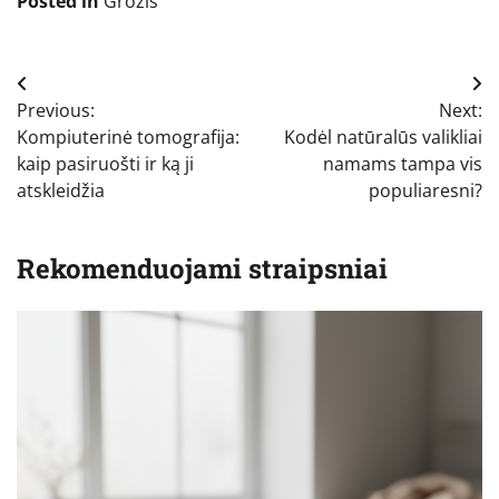
Posted in
Grožis
Navigacija
Previous:
Next:
tarp
Kompiuterinė tomografija:
Kodėl natūralūs valikliai
įrašų
kaip pasiruošti ir ką ji
namams tampa vis
atskleidžia
populiaresni?
Rekomenduojami straipsniai