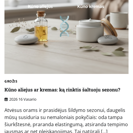
GROŽIS
Kūno aliejus ar kremas: ką rinktis šaltuoju sezonu?
2026 16 Vasario
Atvėsus orams ir prasidėjus šildymo sezonui, daugelis
mūsų susiduria su nemaloniais pokyčiais: oda tampa
šiurkštesnė, praranda elastingumą, atsiranda tempimo
jausmas ar net pleiskanojimas. Tai natūrali […]