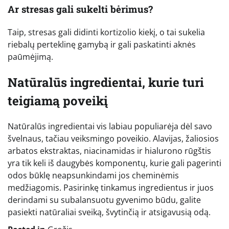
Ar stresas gali sukelti bėrimus?
Taip, stresas gali didinti kortizolio kiekį, o tai sukelia
riebalų perteklinę gamybą ir gali paskatinti aknės
paūmėjimą.
Natūralūs ingredientai, kurie turi
teigiamą poveikį
Natūralūs ingredientai vis labiau populiarėja dėl savo
švelnaus, tačiau veiksmingo poveikio. Alavijas, žaliosios
arbatos ekstraktas, niacinamidas ir hialurono rūgštis
yra tik keli iš daugybės komponentų, kurie gali pagerinti
odos būklę neapsunkindami jos cheminėmis
medžiagomis. Pasirinkę tinkamus ingredientus ir juos
derindami su subalansuotu gyvenimo būdu, galite
pasiekti natūraliai sveiką, švytinčią ir atsigavusią odą.