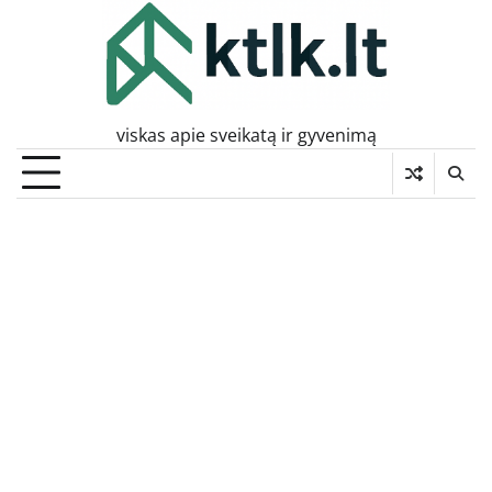
Skip
to
content
viskas apie sveikatą ir gyvenimą