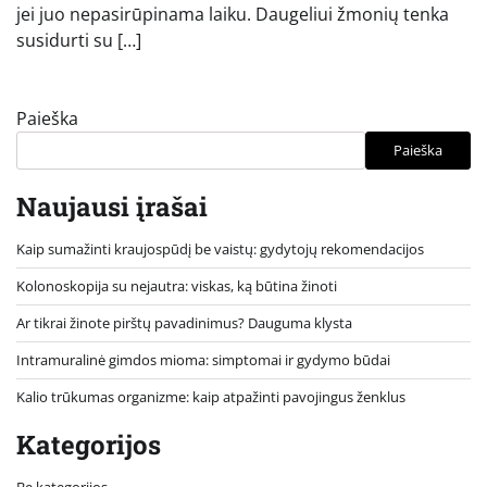
jei juo nepasirūpinama laiku. Daugeliui žmonių tenka
susidurti su […]
Paieška
Paieška
Naujausi įrašai
Kaip sumažinti kraujospūdį be vaistų: gydytojų rekomendacijos
Kolonoskopija su nejautra: viskas, ką būtina žinoti
Ar tikrai žinote pirštų pavadinimus? Dauguma klysta
Intramuralinė gimdos mioma: simptomai ir gydymo būdai
Kalio trūkumas organizme: kaip atpažinti pavojingus ženklus
Kategorijos
Be kategorijos