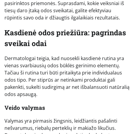
pasirinktos priemonės. Suprasdami, kokie veiksniai iš
tiesų daro įtaką odos sveikatai, galite efektyviau
rūpintis savo oda ir džiaugtis ilgalaikiais rezultatais.
Kasdienė odos priežiūra: pagrindas
sveikai odai
Dermatologai teigia, kad nuosekli kasdienė rutina yra
vienas svarbiausių odos būklės gerinimo elementų.
Tačiau ši rutina turi būti pritaikyta prie individualaus
odos tipo. Per stiprūs ar netinkami produktai gali
pakenkti, sukelti sudirgimą ar net išbalansuoti natūralią
odos apsaugą.
Veido valymas
Valymas yra pirmasis žingsnis, leidžiantis pašalinti
nešvarumus, riebalų perteklių ir makiažo likučius.