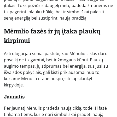
įtakas. Toks požiūris daugelį metų padeda žmonėms ne
tik pagerinti plaukų būklę, bet ir simboliškai paleisti
seną energiją bei sustiprinti naują pradžią.
Mėnulio fazės ir jų įtaka plaukų
kirpimui
Astrologai jau seniai pastebi, kad Mėnulio ciklas daro
poveikį ne tik gamtai, bet ir žmogaus kūnui. Plaukų
augimo tempas, jų stiprumas bei energija, susijusi su
išvaizdos pokyčiais, gali kisti priklausomai nuo to,
kuriame Mėnulio etape nuspręsite apsilankyti
kirpykloje.
Jaunatis
Per jaunatį Mėnulis pradeda naują ciklą, todėl ši fazė
tinkama tiems, kurie nori simboliškai pradėti naują