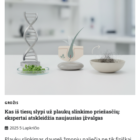
GROŽIS
Kas iš tiesų slypi už plaukų slinkimo priežasčių:
ekspertai atskleidžia naujausias įžvalgas
2025 5 Lapkričio
Plaukų slinkimas daugelį žmonių paliečia ne tik fiziškai,