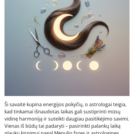
Ši savaitė kupina energijos pokyčių, o astrologai teigia,
kad tinkamai išnaudotas laikas gali sustiprinti mūsų
vidinę harmoniją ir suteikti daugiau pasitikėjimo savimi.
Vienas iš būdų tai padaryti – pasirinkti palankų laiką
plaukų kirpimui pagal Mėnulio fazes ir astrologines