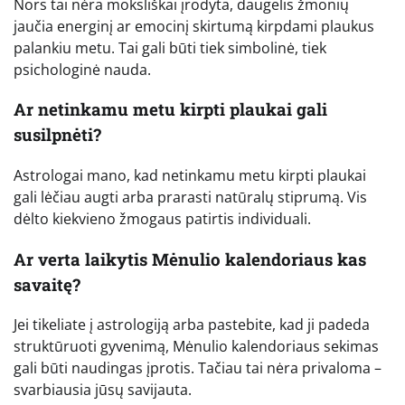
Nors tai nėra moksliškai įrodyta, daugelis žmonių
jaučia energinį ar emocinį skirtumą kirpdami plaukus
palankiu metu. Tai gali būti tiek simbolinė, tiek
psichologinė nauda.
Ar netinkamu metu kirpti plaukai gali
susilpnėti?
Astrologai mano, kad netinkamu metu kirpti plaukai
gali lėčiau augti arba prarasti natūralų stiprumą. Vis
dėlto kiekvieno žmogaus patirtis individuali.
Ar verta laikytis Mėnulio kalendoriaus kas
savaitę?
Jei tikeliate į astrologiją arba pastebite, kad ji padeda
struktūruoti gyvenimą, Mėnulio kalendoriaus sekimas
gali būti naudingas įprotis. Tačiau tai nėra privaloma –
svarbiausia jūsų savijauta.