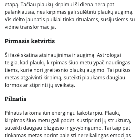
etapą. Tačiau plaukų kirpimui ši diena nėra pati
palankiausia, nes kirpimas gali sulėtinti plaukų augimą.
Vis dėlto jaunatis puikiai tinka ritualams, susijusiems su
vidine transformacija.
Pirmasis ketvirtis
Ši fazė skatina atsinaujinimą ir augimą. Astrologai
teigia, kad plaukų kirpimas šiuo metu ypač naudingas
tiems, kurie nori greitesnio plaukų augimo. Tai puikus
metas atgaivinti kirpimą, suteikti plaukams daugiau
formos ar stiprinti jų sveikatą.
Pilnatis
Pilnatis laikoma itin energingu laikotarpiu. Plaukų
kirpimas šiuo metu gali padėti sustiprinti jų struktūrą,
suteikti daugiau blizgesio ir gyvybingumo. Tai taip pat
tinkamas metas norint paleisti nereikalingas emocijas