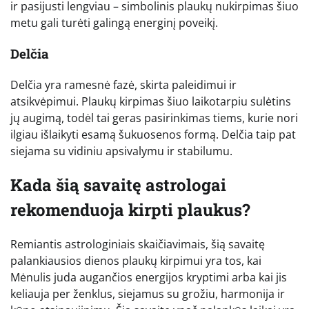
ir pasijusti lengviau – simbolinis plaukų nukirpimas šiuo
metu gali turėti galingą energinį poveikį.
Delčia
Delčia yra ramesnė fazė, skirta paleidimui ir
atsikvėpimui. Plaukų kirpimas šiuo laikotarpiu sulėtins
jų augimą, todėl tai geras pasirinkimas tiems, kurie nori
ilgiau išlaikyti esamą šukuosenos formą. Delčia taip pat
siejama su vidiniu apsivalymu ir stabilumu.
Kada šią savaitę astrologai
rekomenduoja kirpti plaukus?
Remiantis astrologiniais skaičiavimais, šią savaitę
palankiausios dienos plaukų kirpimui yra tos, kai
Mėnulis juda augančios energijos kryptimi arba kai jis
keliauja per ženklus, siejamus su grožiu, harmonija ir