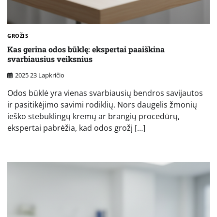
GROŽIS
Kas gerina odos būklę: ekspertai paaiškina
svarbiausius veiksnius
2025 23 Lapkričio
Odos būklė yra vienas svarbiausių bendros savijautos
ir pasitikėjimo savimi rodiklių. Nors daugelis žmonių
ieško stebuklingų kremų ar brangių procedūrų,
ekspertai pabrėžia, kad odos grožį […]