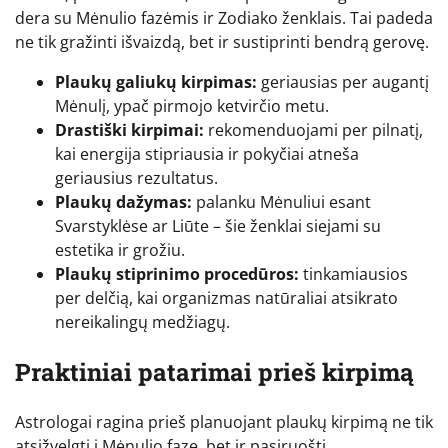
dera su Mėnulio fazėmis ir Zodiako ženklais. Tai padeda
ne tik gražinti išvaizdą, bet ir sustiprinti bendrą gerovę.
Plaukų galiukų kirpimas:
geriausias per augantį
Mėnulį, ypač pirmojo ketvirčio metu.
Drastiški kirpimai:
rekomenduojami per pilnatį,
kai energija stipriausia ir pokyčiai atneša
geriausius rezultatus.
Plaukų dažymas:
palanku Mėnuliui esant
Svarstyklėse ar Liūte – šie ženklai siejami su
estetika ir grožiu.
Plaukų stiprinimo procedūros:
tinkamiausios
per delčią, kai organizmas natūraliai atsikrato
nereikalingų medžiagų.
Praktiniai patarimai prieš kirpimą
Astrologai ragina prieš planuojant plaukų kirpimą ne tik
atsižvelgti į Mėnulio fazę, bet ir pasiruošti