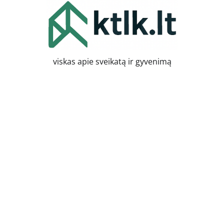
Skip
to
content
viskas apie sveikatą ir gyvenimą