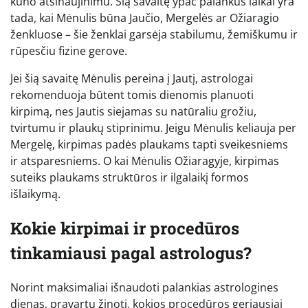
kūno atsinaujinimu. Šią savaitę ypač palankūs laikai yra
tada, kai Mėnulis būna Jaučio, Mergelės ar Ožiaragio
ženkluose – šie ženklai garsėja stabilumu, žemiškumu ir
rūpesčiu fizine gerove.
Jei šią savaitę Mėnulis pereina į Jautį, astrologai
rekomenduoja būtent tomis dienomis planuoti
kirpimą, nes Jautis siejamas su natūraliu grožiu,
tvirtumu ir plaukų stiprinimu. Jeigu Mėnulis keliauja per
Mergelę, kirpimas padės plaukams tapti sveikesniems
ir atsparesniems. O kai Mėnulis Ožiaragyje, kirpimas
suteiks plaukams struktūros ir ilgalaikį formos
išlaikymą.
Kokie kirpimai ir procedūros
tinkamiausi pagal astrologus?
Norint maksimaliai išnaudoti palankias astrologines
dienas, pravartu žinoti, kokios procedūros geriausiai