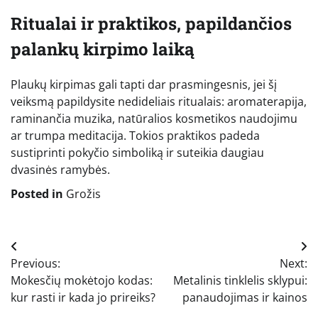
Ritualai ir praktikos, papildančios
palankų kirpimo laiką
Plaukų kirpimas gali tapti dar prasmingesnis, jei šį
veiksmą papildysite nedideliais ritualais: aromaterapija,
raminančia muzika, natūralios kosmetikos naudojimu
ar trumpa meditacija. Tokios praktikos padeda
sustiprinti pokyčio simboliką ir suteikia daugiau
dvasinės ramybės.
Posted in
Grožis
Navigacija
Previous:
Next:
tarp
Mokesčių mokėtojo kodas:
Metalinis tinklelis sklypui:
įrašų
kur rasti ir kada jo prireiks?
panaudojimas ir kainos