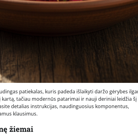
naudingas patiekalas, kuris padeda išlaikyti daržo gėrybes ilg
 kartą, tačiau modernūs patarimai ir nauji deriniai leidžia šį
 rasite detalias instrukcijas, naudinguosius komponentus,
damus klausimus.
inę žiemai