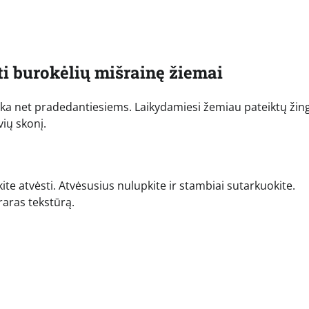
ti burokėlių mišrainę žiemai
tinka net pradedantiesiems. Laikydamiesi žemiau pateiktų žin
vių skonį.
kite atvėsti. Atvėsusius nulupkite ir stambiai sutarkuokite.
raras tekstūrą.