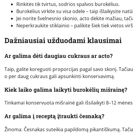
Rinkitės tik tvirtus, sodrios spalvos burokėlius.
Burokėlius virkite su visa odele – taip išlaikysite nat
Jei norite švelnesnio skonio, acto dėkite mažiau, tačia
Neperkraukite stiklainio – palikite šiek tiek vietos vi
Dažniausiai užduodami klausimai
Ar galima dėti daugiau cukraus ar acto?
Taip, galite koreguoti proporcijas pagal savo skonį. Tačiau
o per daug cukraus gali apsunkinti konservavimą.
Kiek laiko galima laikyti burokėlių mišrainę?
Tinkamai konservuota mišrainė gali išsilaikyti 8–12 mėnesių.
Ar galima į receptą įtraukti česnaką?
Žinoma. Česnakas suteikia papildomą pikantiškumą. Tačia