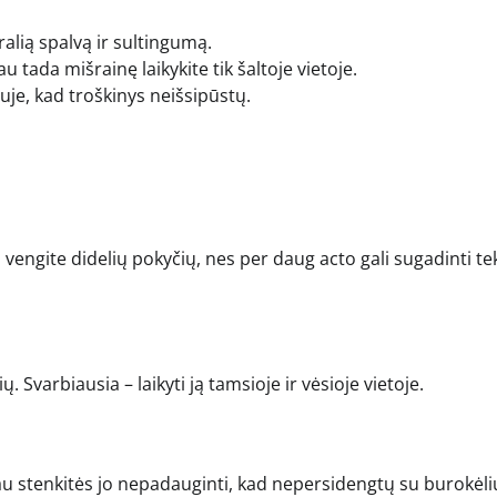
ūralią spalvą ir sultingumą.
u tada mišrainę laikykite tik šaltoje vietoje.
ršuje, kad troškinys neišsipūstų.
 vengite didelių pokyčių, nes per daug acto gali sugadinti te
 Svarbiausia – laikyti ją tamsioje ir vėsioje vietoje.
u stenkitės jo nepadauginti, kad nepersidengtų su burokėli