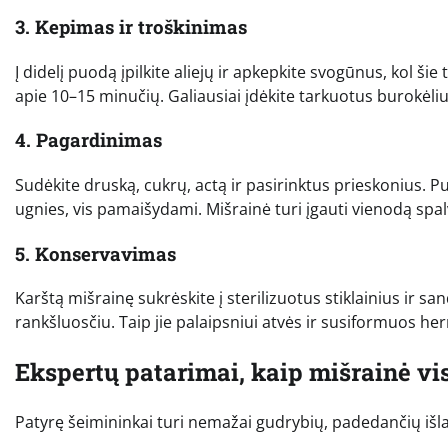
3. Kepimas ir troškinimas
Į didelį puodą įpilkite aliejų ir apkepkite svogūnus, kol š
apie 10–15 minučių. Galiausiai įdėkite tarkuotus burokėlius
4. Pagardinimas
Sudėkite druską, cukrų, actą ir pasirinktus prieskonius. 
ugnies, vis pamaišydami. Mišrainė turi įgauti vienodą spa
5. Konservavimas
Karštą mišrainę sukrėskite į sterilizuotus stiklainius ir sand
rankšluosčiu. Taip jie palaipsniui atvės ir susiformuos h
Ekspertų patarimai, kaip mišrainė v
Patyrę šeimininkai turi nemažai gudrybių, padedančių išlai