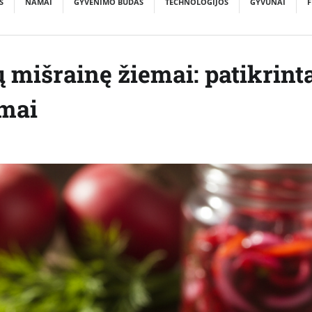
S
NAMAI
GYVENIMO BŪDAS
TECHNOLOGIJOS
GYVŪNAI
F
 mišrainę žiemai: patikrint
imai