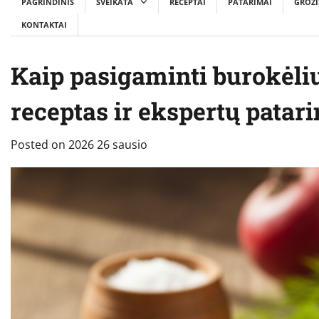
PAGRINDINIS
SVEIKATA
RECEPTAI
PATARIMAI
GROŽI
KONTAKTAI
Kaip pasigaminti burokėlių
receptas ir ekspertų patar
Posted on
2026 26 sausio