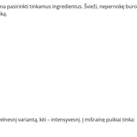
na pasirinkti tinkamus ingredientus. Švieži, nepernokę buro
iką.
nesnį variantą, kiti – intensyvesnį. Į mišrainę puikiai tinka: