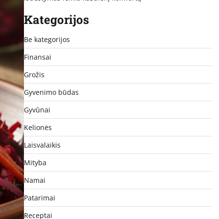
Kategorijos
Be kategorijos
Finansai
Grožis
Gyvenimo būdas
Gyvūnai
Kelionės
Laisvalaikis
Mityba
Namai
Patarimai
Receptai