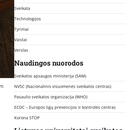
Sveikata
Technologijos
Tyrimai
Vaistai
Verslas
Naudingos nuorodos
Sveikatos apsaugos ministerija (SAM)
am
NVSC (Nacionalinis visuomenės sveikatos centras)
Pasaulio sveikatos organizacija (WHO)
ECDC – Europos ligų prevencijos ir kontrolės centras
Korona STOP