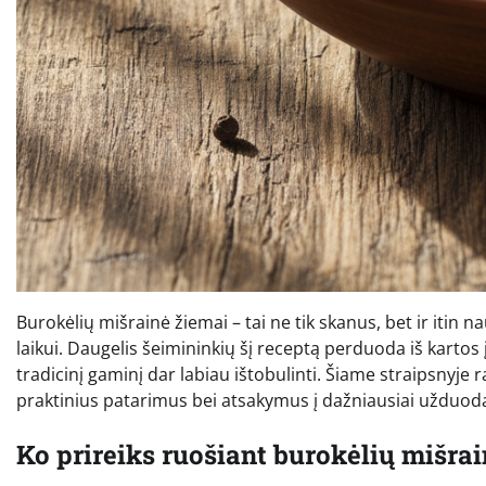
Burokėlių mišrainė žiemai – tai ne tik skanus, bet ir itin 
laikui. Daugelis šeimininkių šį receptą perduoda iš kartos į
tradicinį gaminį dar labiau ištobulinti. Šiame straipsnyje
praktinius patarimus bei atsakymus į dažniausiai užduo
Ko prireiks ruošiant burokėlių mišra