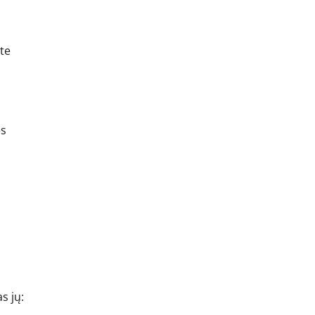
ite
ės
s jų: