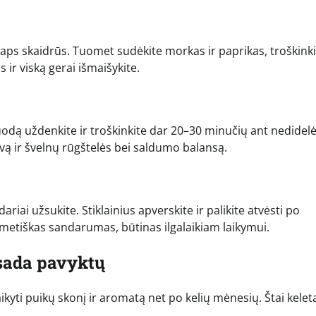
ie taps skaidrūs. Tuomet sudėkite morkas ir paprikas, troškink
 ir viską gerai išmaišykite.
Puodą uždenkite ir troškinkite dar 20–30 minučių ant nedidel
lvą ir švelnų rūgštelės bei saldumo balansą.
ariai užsukite. Stiklainius apverskite ir palikite atvėsti po
ermetiškas sandarumas, būtinas ilgalaikiam laikymui.
isada pavyktų
kyti puikų skonį ir aromatą net po kelių mėnesių. Štai keleta