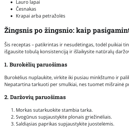
Lauro lapai
Česnakas
Krapai arba petražolės
Žingsnis po žingsnio: kaip pasigamin
Šis receptas – patikrintas ir nesudėtingas, todėl puikiai 
išgausite tobulą konsistenciją ir išlaikysite natūralų daržo
1. Burokėlių paruošimas
Burokėlius nuplaukite, virkite iki pusiau minkštumo ir pali
Nepatartina tarkuoti per smulkiai, nes tuomet mišrainė p
2. Daržovių paruošimas
Morkas sutarkuokite stambia tarka.
Svogūnus supjaustykite plonais griežinėliais.
Saldiąsias paprikas supjaustykite juostelėmis.