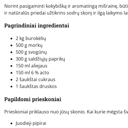
Norint pasigaminti kokybišką ir aromatingą mišrainę, būti
ir natūralūs priedai užtikrins sodrų skonį ir ilgą laikymo la
Pagrindiniai ingredientai
2 kg burokėlių
500 g morkų
500 g svogūnų
300 g saldžiųjų paprikų
150 ml aliejaus
150 ml 6 % acto
2 šaukštai cukraus
1 šaukštas druskos
Papildomi prieskoniai
Prieskoniai priklauso nuo jūsų skonio. Kai kurie mėgsta švel
Juodieji pipirai