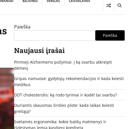
INANSAI
KELIONĖS
VERSLAS
LAISVALAIKIS
Paieška
as
Paieška
Naujausi įrašai
Pirmieji Alzheimerio požymiai: į ką svarbu atkreipti
dėmesį
Gripas namuose: gydytojų rekomendacijos ir kada kviesti
medikus
DDT cholesterolis: ką rodo tyrimai ir kodėl tai svarbu?
Duriantis skausmas širdies plote: kada laikas kviesti
greitąją?
Svetainės ergonomika: kokie baldų matmenys ir
išdėstymas lemia kasdienį komfortą