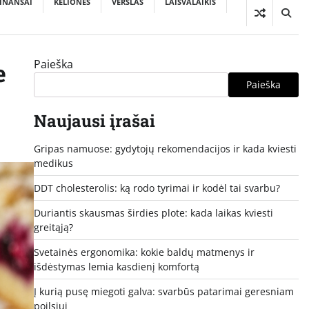
INANSAI
KELIONĖS
VERSLAS
LAISVALAIKIS
Paieška
e
Paieška
Naujausi įrašai
Gripas namuose: gydytojų rekomendacijos ir kada kviesti
medikus
DDT cholesterolis: ką rodo tyrimai ir kodėl tai svarbu?
Duriantis skausmas širdies plote: kada laikas kviesti
greitąją?
Svetainės ergonomika: kokie baldų matmenys ir
išdėstymas lemia kasdienį komfortą
Į kurią pusę miegoti galva: svarbūs patarimai geresniam
poilsiui