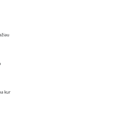
ažiau
o
pa kur