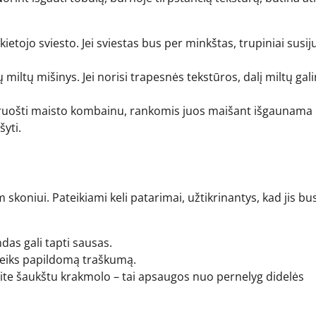
ietojo sviesto. Jei sviestas bus per minkštas, trupiniai susij
ų miltų mišinys. Jei norisi trapesnės tekstūros, dalį miltų gal
ruošti maisto kombainu, rankomis juos maišant išgaunama 
yti.
skoniui. Pateikiami keli patarimai, užtikrinantys, kad jis bu
ndas gali tapti sausas.
suteiks papildomą traškumą.
ykite šaukštu krakmolo – tai apsaugos nuo pernelyg didelės