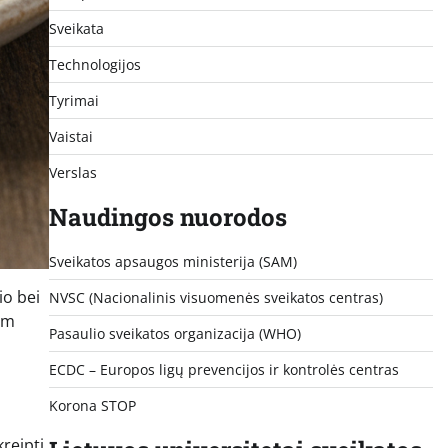
Sveikata
Technologijos
Tyrimai
Vaistai
Verslas
Naudingos nuorodos
Sveikatos apsaugos ministerija (SAM)
io bei
NVSC (Nacionalinis visuomenės sveikatos centras)
iam
Pasaulio sveikatos organizacija (WHO)
ECDC – Europos ligų prevencijos ir kontrolės centras
Korona STOP
reipti