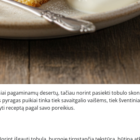
usiai pagaminamų desertų, tačiau norint pasiekti tobulo skon
s pyragas puikiai tinka tiek savaitgalio vaišėms, tiek šventin
yti receptą pagal savo poreikius.
orint išgauti tobulą, burnoje tirpstančią tekstūrą, būtina atk