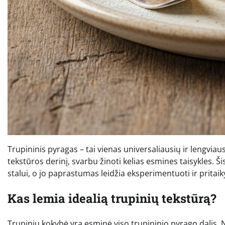
Trupininis pyragas – tai vienas universaliausių ir lengvia
tekstūros derinį, svarbu žinoti kelias esmines taisykles. Ši
stalui, o jo paprastumas leidžia eksperimentuoti ir pritaik
Kas lemia idealią trupinių tekstūrą?
Trupinių kokybė yra esminė viso trupininio pyrago dalis. N