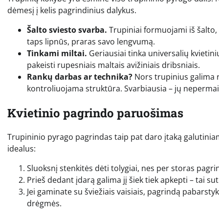
dėmesį į kelis pagrindinius dalykus.
Šalto sviesto svarba.
Trupiniai formuojami iš šalto, k
taps lipnūs, praras savo lengvumą.
Tinkami miltai.
Geriausiai tinka universalių kvietini
pakeisti rupesniais maltais avižiniais dribsniais.
Rankų darbas ar technika?
Nors trupinius galima 
kontroliuojama struktūra. Svarbiausia – jų nepermaiš
Kvietinio pagrindo paruošimas
Trupininio pyrago pagrindas taip pat daro įtaką galutiniam 
idealus:
Sluoksnį stenkitės dėti tolygiai, nes per storas pagri
Prieš dedant įdarą galima jį šiek tiek apkepti – tai 
Jei gaminate su šviežiais vaisiais, pagrindą pabarst
drėgmės.