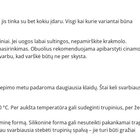
is tinka su bet kokiu įdaru. Visgi kai kurie variantai būna
iai. Jei uogos labai sultingos, nepamirškite krakmolo.
nis pasirinkimas. Obuolius rekomenduojama apibarstyti cinam
arbu, kad varškė būtų ne per skysta.
 kepimo metu padaroma daugiausia klaidų. Štai keli svarbiau
 °C. Per aukšta temperatūra gali sudeginti trupinius, per ž
aminę formą. Silikoninė forma gali nesuteikti pakankamai tr
 svarbiausia stebėti trupinių spalvą – jie turi būti gražiai