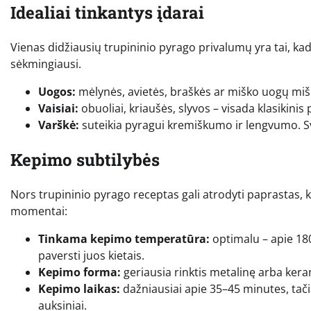
Idealiai tinkantys įdarai
Vienas didžiausių trupininio pyrago privalumų yra tai, kad j
sėkmingiausi.
Uogos:
mėlynės, avietės, braškės ar miško uogų mišin
Vaisiai:
obuoliai, kriaušės, slyvos – visada klasiki
Varškė:
suteikia pyragui kremiškumo ir lengvumo. Sv
Kepimo subtilybės
Nors trupininio pyrago receptas gali atrodyti paprastas,
momentai:
Tinkama kepimo temperatūra:
optimalu – apie 180
paversti juos kietais.
Kepimo forma:
geriausia rinktis metalinę arba ker
Kepimo laikas:
dažniausiai apie 35–45 minutes, tačiau
auksiniai.