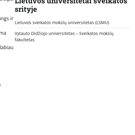
Lietuvos universitetai sveikatos
srityje
ungs ir
Lietuvos sveikatos mokslų universitetas (LSMU)
ima
Vytauto Didžiojo universitetas
– Sveikatos mokslų
fakultetas
labiau
s