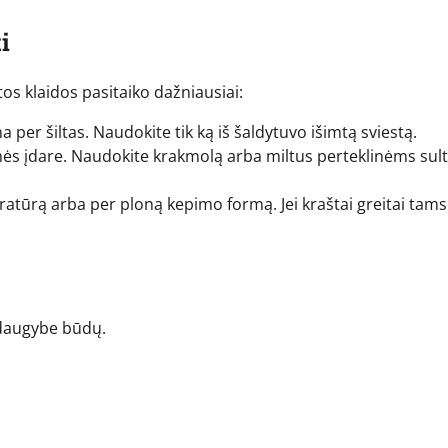
i
tos klaidos pasitaiko dažniausiai:
a per šiltas. Naudokite tik ką iš šaldytuvo išimtą sviestą.
ės įdare. Naudokite krakmolą arba miltus perteklinėms sul
atūrą arba per ploną kepimo formą. Jei kraštai greitai tams
 daugybe būdų.