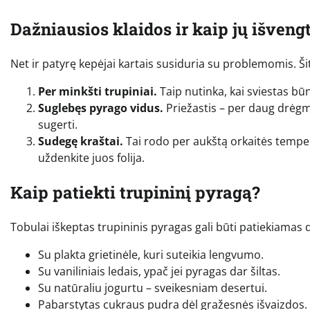
Dažniausios klaidos ir kaip jų išvengt
Net ir patyrę kepėjai kartais susiduria su problemomis. Ši
Per minkšti trupiniai.
Taip nutinka, kai sviestas būn
Suglebęs pyrago vidus.
Priežastis – per daug drėgm
sugerti.
Sudegę kraštai.
Tai rodo per aukštą orkaitės temper
uždenkite juos folija.
Kaip patiekti trupininį pyragą?
Tobulai iškeptas trupininis pyragas gali būti patiekiamas
Su plakta grietinėle, kuri suteikia lengvumo.
Su vaniliniais ledais, ypač jei pyragas dar šiltas.
Su natūraliu jogurtu – sveikesniam desertui.
Pabarstytas cukraus pudra dėl gražesnės išvaizdos.