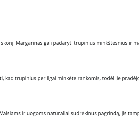
r skonį. Margarinas gali padaryti trupinius minkštesnius ir m
ūti, kad trupinius per ilgai minkėte rankomis, todėl jie pradėj
. Vaisiams ir uogoms natūraliai sudrėkinus pagrindą, jis tam