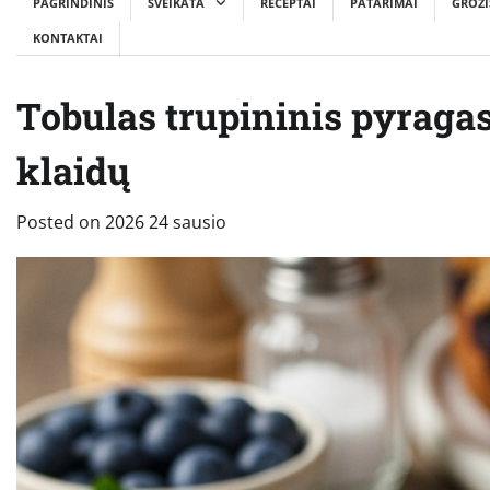
PAGRINDINIS
SVEIKATA
RECEPTAI
PATARIMAI
GROŽI
KONTAKTAI
Tobulas trupininis pyragas:
klaidų
Posted on
2026 24 sausio