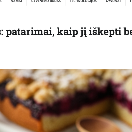
S
NAMAI
GYVENIMO BŪDAS
TECHNOLOGIJOS
GYVŪNAI
F
 patarimai, kaip jį iškepti b