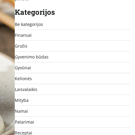
Kategorijos
Be kategorijos
Finansai
Grožis
Gyvenimo būdas
Gyvūnai
Kelionės
Laisvalaikis
Mityba
Namai
Patarimai
Receptai