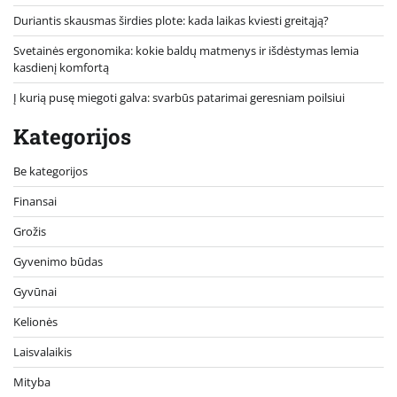
Duriantis skausmas širdies plote: kada laikas kviesti greitąją?
Svetainės ergonomika: kokie baldų matmenys ir išdėstymas lemia
kasdienį komfortą
Į kurią pusę miegoti galva: svarbūs patarimai geresniam poilsiui
Kategorijos
Be kategorijos
Finansai
Grožis
Gyvenimo būdas
Gyvūnai
Kelionės
Laisvalaikis
Mityba