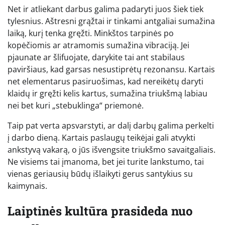
Net ir atliekant darbus galima padaryti juos šiek tiek
tylesnius. Aštresni grąžtai ir tinkami antgaliai sumažina
laiką, kurį tenka gręžti. Minkštos tarpinės po
kopėčiomis ar atramomis sumažina vibraciją. Jei
pjaunate ar šlifuojate, darykite tai ant stabilaus
paviršiaus, kad garsas nesustiprėtų rezonansu. Kartais
net elementarus pasiruošimas, kad nereikėtų daryti
klaidų ir gręžti kelis kartus, sumažina triukšmą labiau
nei bet kuri „stebuklinga“ priemonė.
Taip pat verta apsvarstyti, ar dalį darbų galima perkelti
į darbo dieną. Kartais paslaugų teikėjai gali atvykti
ankstyvą vakarą, o jūs išvengsite triukšmo savaitgaliais.
Ne visiems tai įmanoma, bet jei turite lankstumo, tai
vienas geriausių būdų išlaikyti gerus santykius su
kaimynais.
Laiptinės kultūra prasideda nuo