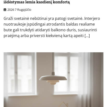
išdėstymas lemia kasdienį komfortą
2026 7 Rugpjūčio
Graži svetainė nebūtinai yra patogi svetainė. Interjero
nuotraukoje įspūdingai atrodantis baldas realiame
bute gali trukdyti atidaryti balkono duris, susiaurinti
praėjimą arba priversti kiekvieną kartą apeiti […]