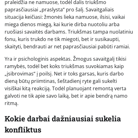
praleidžia ne namuose, todėl dalis triukšmo
paprasčiausiai „praslysta“ pro šalį. Savaitgaliais
situacija keičiasi: žmonės lieka namuose, ilsisi, vaikai
miega dienos miegą, kai kurie dirba nuotoliu arba
ruošiasi savaitės darbams. Triukšmas tampa nuolatiniu
fonu, kuris trukdo ne tik miegoti, bet ir susikaupti,
skaityti, bendrauti ar net paprasčiausiai pabūti ramiai.
Yra ir psichologinis aspektas. Žmogus savaitgalį tikisi
ramybės, todėl bet koks triukšmas suvokiamas kaip
„įsibrovimas“ į poilsį. Net ir toks garsas, kuris darbo
dieną būtų priimtinas, šeštadienį ryte gali sukelti
visiškai kitą reakciją. Todėl planuojant remontą verta
galvoti ne tik apie savo laiką, bet ir apie bendrą namo
ritmą.
Kokie darbai dažniausiai sukelia
konfliktus