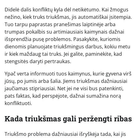
Didelė dalis konfliktų kyla dėl netikėtumo. Kai žmogus
nežino, kiek truks triukšmas, jis automatiškai įsitempia.
Tuo tarpu paprastas pranešimas laiptinėje arba
trumpas pokalbis su artimiausiais kaimynais dažnai
išsprendžia pusę problemos. Pasakykite, kuriomis
dienomis planuojate triukšmingus darbus, kokiu metu
ir kiek maždaug tai truks. Jei galite, paminėkite, kad
stengsitės daryti pertraukas.
Ypač verta informuoti tuos kaimynus, kurie gyvena virš
jūsų, po jumis arba šalia. Jiems triukšmas dažniausiai
jaučiamas stipriausiai. Net jei ne visi bus patenkinti,
pats faktas, kad perspėjote, dažnai sumažina norą
konfliktuoti.
Kada triukšmas gali peržengti ribas
Triukšmo problema dažniausiai išryškėja tada, kai jis