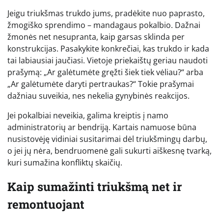
Jeigu triukšmas trukdo jums, pradėkite nuo paprasto,
žmogiško sprendimo – mandagaus pokalbio. Dažnai
žmonės net nesupranta, kaip garsas sklinda per
konstrukcijas. Pasakykite konkrečiai, kas trukdo ir kada
tai labiausiai jaučiasi. Vietoje priekaištų geriau naudoti
prašymą: „Ar galėtumėte gręžti šiek tiek vėliau?“ arba
„Ar galėtumėte daryti pertraukas?“ Tokie prašymai
dažniau suveikia, nes nekelia gynybinės reakcijos.
Jei pokalbiai neveikia, galima kreiptis į namo
administratorių ar bendriją. Kartais namuose būna
nusistovėję vidiniai susitarimai dėl triukšmingų darbų,
o jei jų nėra, bendruomenė gali sukurti aiškesnę tvarką,
kuri sumažina konfliktų skaičių.
Kaip sumažinti triukšmą net ir
remontuojant