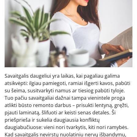
Savaitgalis daugeliui yra laikas, kai pagaliau galima
atsikvėpti: ilgiau pamiegoti, ramiai išgerti kavos, pabūti
su šeima, susitvarkyti namus ar tiesiog pabūti tyloje.
Tuo pačiu savaitgaliai dažnai tampa vienintele proga
atlikti būsto remonto darbus – prisukti lentyną, gręžti,
pjauti laminatą, šlifuoti ar keisti senas detales. Ši
priešprieša ir sukelia daugiausia konfliktų
daugiabučiuose: vieni nori tvarkytis, kiti nori ramybės.
Kad savaitgalis nevirstų nuolatiniu nervų išbandymu,