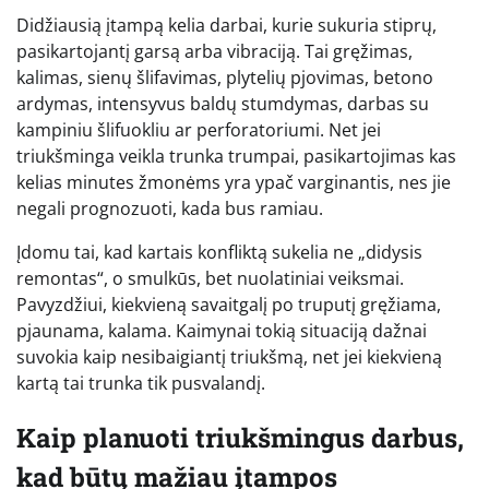
Didžiausią įtampą kelia darbai, kurie sukuria stiprų,
pasikartojantį garsą arba vibraciją. Tai gręžimas,
kalimas, sienų šlifavimas, plytelių pjovimas, betono
ardymas, intensyvus baldų stumdymas, darbas su
kampiniu šlifuokliu ar perforatoriumi. Net jei
triukšminga veikla trunka trumpai, pasikartojimas kas
kelias minutes žmonėms yra ypač varginantis, nes jie
negali prognozuoti, kada bus ramiau.
Įdomu tai, kad kartais konfliktą sukelia ne „didysis
remontas“, o smulkūs, bet nuolatiniai veiksmai.
Pavyzdžiui, kiekvieną savaitgalį po truputį gręžiama,
pjaunama, kalama. Kaimynai tokią situaciją dažnai
suvokia kaip nesibaigiantį triukšmą, net jei kiekvieną
kartą tai trunka tik pusvalandį.
Kaip planuoti triukšmingus darbus,
kad būtų mažiau įtampos