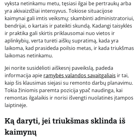
vyksta netinkamu metu, tęsiasi ilgai be pertraukų arba
yra akivaizdžiai intensyvus. Tokiose situacijose
kaimynai gali imtis veiksmų: skambinti administratoriui,
bendrijai, o kartais ir pateikti skundą. Kadangi taisyklės
ir praktika gali skirtis priklausomai nuo vietos ir
aplinkybių, verta turėti aiškų supratimą, kada yra
laikoma, kad prasideda poilsio metas, ir kada triukšmas
laikomas netinkamu.
Jei norite susidėlioti aiškesnį paveikslą, padeda
informacija apie
ramybės valandos savaitgaliais
ir tai,
kaip šis klausimas siejasi su remonto darbų planavimu.
Tokia žiniomis paremta pozicija ypač naudinga, kai
remontas ilgalaikis ir norisi išvengti nuolatinės įtampos
laiptinėje.
Ką daryti, jei triukšmas sklinda iš
kaimynų