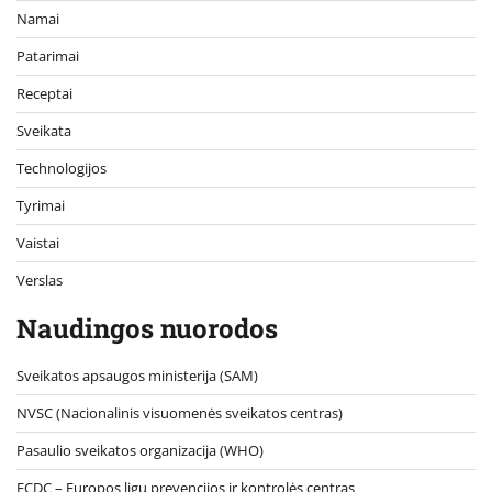
Namai
Patarimai
Receptai
Sveikata
Technologijos
Tyrimai
Vaistai
Verslas
Naudingos nuorodos
Sveikatos apsaugos ministerija (SAM)
NVSC (Nacionalinis visuomenės sveikatos centras)
Pasaulio sveikatos organizacija (WHO)
ECDC – Europos ligų prevencijos ir kontrolės centras