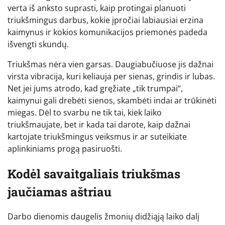
verta iš anksto suprasti, kaip protingai planuoti
triukšmingus darbus, kokie įpročiai labiausiai erzina
kaimynus ir kokios komunikacijos priemonės padeda
išvengti skundų.
Triukšmas nėra vien garsas. Daugiabučiuose jis dažnai
virsta vibracija, kuri keliauja per sienas, grindis ir lubas.
Net jei jums atrodo, kad gręžiate „tik trumpai“,
kaimynui gali drebėti sienos, skambėti indai ar trūkinėti
miegas. Dėl to svarbu ne tik tai, kiek laiko
triukšmaujate, bet ir kada tai darote, kaip dažnai
kartojate triukšmingus veiksmus ir ar suteikiate
aplinkiniams progą pasiruošti.
Kodėl savaitgaliais triukšmas
jaučiamas aštriau
Darbo dienomis daugelis žmonių didžiąją laiko dalį