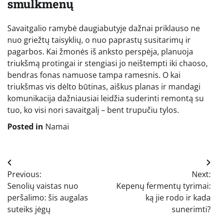
smulkmenų
Savaitgalio ramybė daugiabutyje dažnai priklauso ne
nuo griežtų taisyklių, o nuo paprastų susitarimų ir
pagarbos. Kai žmonės iš anksto perspėja, planuoja
triukšmą protingai ir stengiasi jo neištempti iki chaoso,
bendras fonas namuose tampa ramesnis. O kai
triukšmas vis dėlto būtinas, aiškus planas ir mandagi
komunikacija dažniausiai leidžia suderinti remontą su
tuo, ko visi nori savaitgalį – bent trupučiu tylos.
Posted in
Namai
Navigacija
Previous:
Next:
tarp
Senolių vaistas nuo
Kepenų fermentų tyrimai:
įrašų
peršalimo: šis augalas
ką jie rodo ir kada
suteiks jėgų
sunerimti?