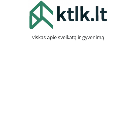
Skip
to
content
viskas apie sveikatą ir gyvenimą