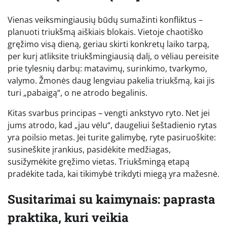
Vienas veiksmingiausių būdų sumažinti konfliktus –
planuoti triukšmą aiškiais blokais. Vietoje chaotiško
gręžimo visą dieną, geriau skirti konkretų laiko tarpą,
per kurį atliksite triukšmingiausią dalį, o vėliau pereisite
prie tylesnių darbų: matavimų, surinkimo, tvarkymo,
valymo. Žmonės daug lengviau pakelia triukšmą, kai jis
turi „pabaigą“, o ne atrodo begalinis.
Kitas svarbus principas – vengti ankstyvo ryto. Net jei
jums atrodo, kad „jau vėlu“, daugeliui šeštadienio rytas
yra poilsio metas. Jei turite galimybę, ryte pasiruoškite:
susineškite įrankius, pasidėkite medžiagas,
susižymėkite gręžimo vietas. Triukšmingą etapą
pradėkite tada, kai tikimybė trikdyti miegą yra mažesnė.
Susitarimai su kaimynais: paprasta
praktika, kuri veikia