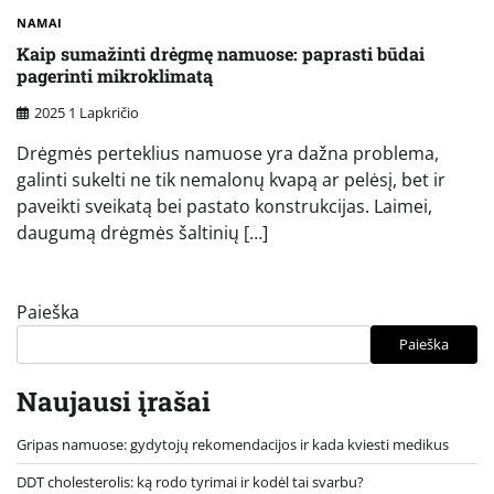
NAMAI
Kaip sumažinti drėgmę namuose: paprasti būdai
pagerinti mikroklimatą
2025 1 Lapkričio
Drėgmės perteklius namuose yra dažna problema,
galinti sukelti ne tik nemalonų kvapą ar pelėsį, bet ir
paveikti sveikatą bei pastato konstrukcijas. Laimei,
daugumą drėgmės šaltinių […]
Paieška
Paieška
Naujausi įrašai
Gripas namuose: gydytojų rekomendacijos ir kada kviesti medikus
DDT cholesterolis: ką rodo tyrimai ir kodėl tai svarbu?