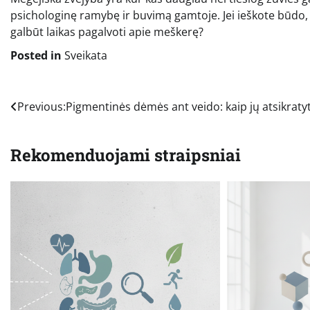
psichologinę ramybę ir buvimą gamtoje. Jei ieškote būdo, k
galbūt laikas pagalvoti apie meškerę?
Posted in
Sveikata
Navigacija
Previous:
Pigmentinės dėmės ant veido: kaip jų atsikratyt
tarp
Rekomenduojami straipsniai
įrašų