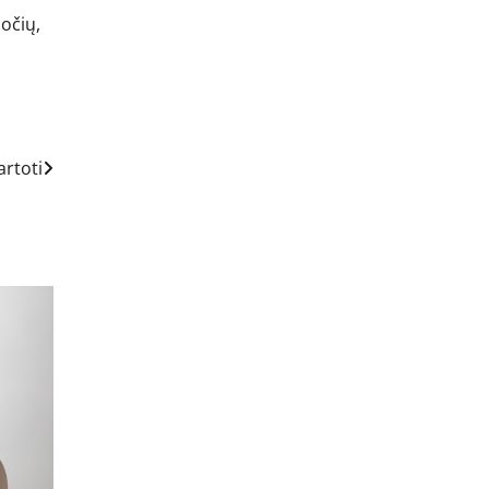
uočių,
artoti