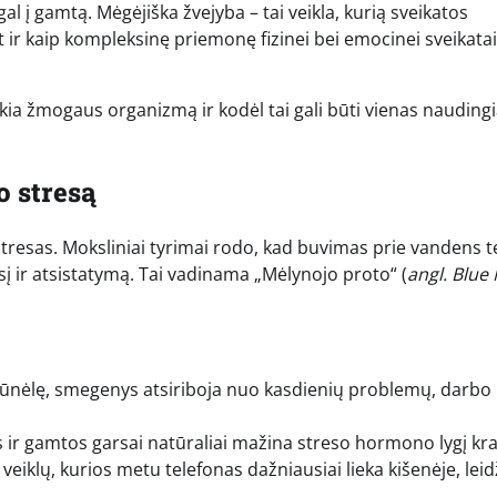
al į gamtą. Mėgėjiška žvejyba – tai veikla, kurią sveikatos
t ir kaip kompleksinę priemonę fizinei bei emocinei sveikatai
kia žmogaus organizmą ir kodėl tai gali būti vienas nauding
o stresą
stresas. Moksliniai tyrimai rodo, kad buvimas prie vandens t
į ir atsistatymą. Tai vadinama „Mėlynojo proto“ (
angl. Blue
šūnėlę, smegenys atsiriboja nuo kasdienių problemų, darbo
ir gamtos garsai natūraliai mažina streso hormono lygį kra
veiklų, kurios metu telefonas dažniausiai lieka kišenėje, leid