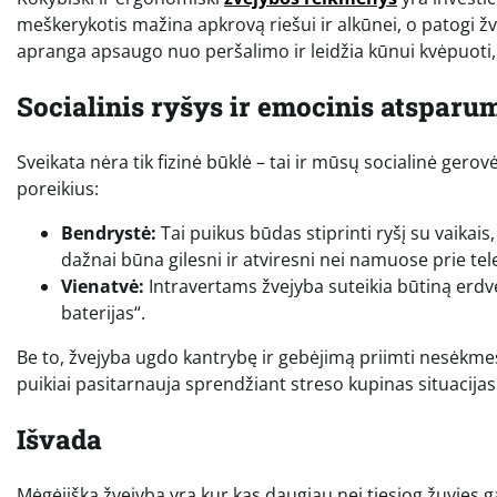
meškerykotis mažina apkrovą riešui ir alkūnei, o patogi ž
apranga apsaugo nuo peršalimo ir leidžia kūnui kvėpuoti, 
Socialinis ryšys ir emocinis atsparu
Sveikata nėra tik fizinė būklė – tai ir mūsų socialinė gero
poreikius:
Bendrystė:
Tai puikus būdas stiprinti ryšį su vaikais
dažnai būna gilesni ir atviresni nei namuose prie tel
Vienatvė:
Intravertams žvejyba suteikia būtiną erdvę
baterijas“.
Be to, žvejyba ugdo kantrybę ir gebėjimą priimti nesėkmes
puikiai pasitarnauja sprendžiant streso kupinas situacij
Išvada
Mėgėjiška žvejyba yra kur kas daugiau nei tiesiog žuvies ga