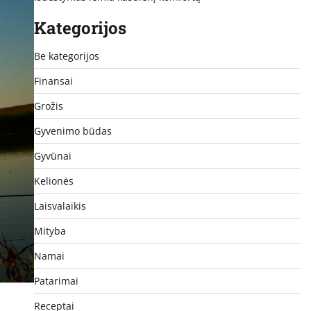
Kategorijos
Be kategorijos
Finansai
Grožis
Gyvenimo būdas
Gyvūnai
Kelionės
Laisvalaikis
Mityba
Namai
Patarimai
Receptai