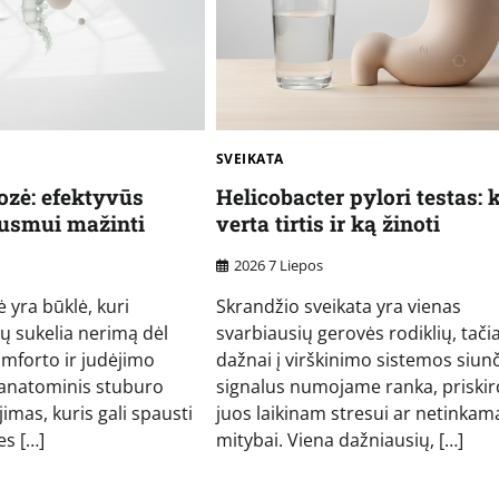
SVEIKATA
ozė: efektyvūs
Helicobacter pylori testas: 
ausmui mažinti
verta tirtis ir ką žinoti
2026 7 Liepos
 yra būklė, kuri
Skrandžio sveikata yra vienas
ų sukelia nerimą dėl
svarbiausių gerovės rodiklių, tači
omforto ir judėjimo
dažnai į virškinimo sistemos siu
 anatominis stuburo
signalus numojame ranka, priski
imas, kuris gali spausti
juos laikinam stresui ar netinkam
es […]
mitybai. Viena dažniausių, […]