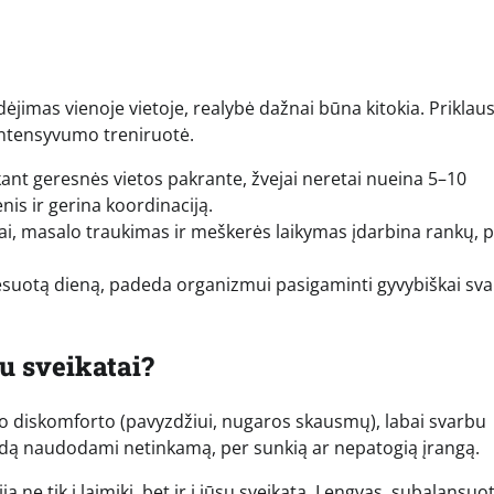
dėjimas vienoje vietoje, realybė dažnai būna kitokia. Prikla
 intensyvumo treniruotė.
ant geresnės vietos pakrante, žvejai neretai nueina 5–10
nis ir gerina koordinaciją.
i, masalo traukimas ir meškerės laikymas įdarbina rankų, p
suotą dieną, padeda organizmui pasigaminti gyvybiškai sv
u sveikatai?
nio diskomforto (pavyzdžiui, nugaros skausmų), labai svarbu
idą naudodami netinkamą, per sunkią ar nepatogią įrangą.
ija ne tik į laimikį, bet ir į jūsų sveikatą. Lengvas, subalansuo