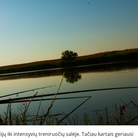
ų iki intensyvių treniruočių salėje. Tačiau kartais geriausi