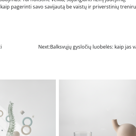
aip pagerinti savo savijautą be vaistų ir priverstinių trenir
i
Next:
Balksvųjų gysločių luobelės: kaip jas v