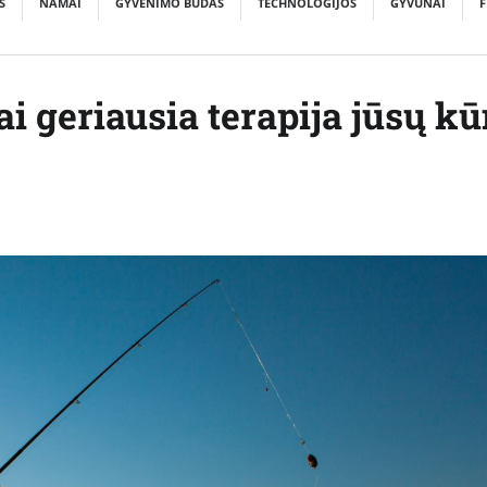
S
NAMAI
GYVENIMO BŪDAS
TECHNOLOGIJOS
GYVŪNAI
F
i geriausia terapija jūsų kū