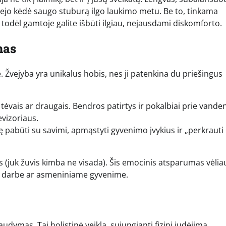
vejo kėdė saugo stuburą ilgo laukimo metu. Be to, tinkama
todėl gamtoje galite išbūti ilgiau, nejausdami diskomforto.
mas
vė. Žvejyba yra unikalus hobis, nes ji patenkina du priešingus
, tėvais ar draugais. Bendros patirtys ir pokalbiai prie vande
evizoriaus.
 pabūti su savimi, apmąstyti gyvenimo įvykius ir „perkrauti
 (juk žuvis kimba ne visada). Šis emocinis atsparumas vėlia
as darbe ar asmeniniame gyvenime.
udymas. Tai holistinė veikla, sujungianti fizinį judėjimą,