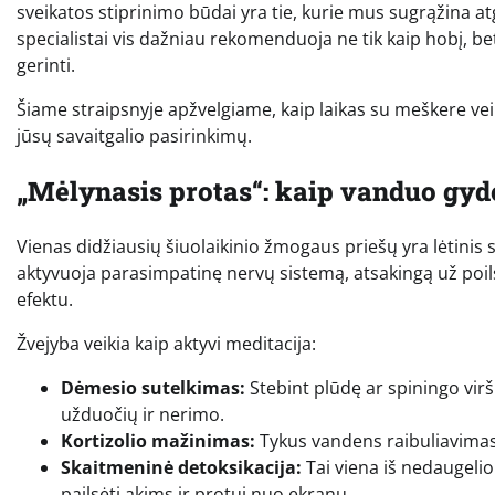
sveikatos stiprinimo būdai yra tie, kurie mus sugrąžina atg
specialistai vis dažniau rekomenduoja ne tik kaip hobį, be
gerinti.
Šiame straipsnyje apžvelgiame, kaip laikas su meškere vei
jūsų savaitgalio pasirinkimų.
„Mėlynasis protas“: kaip vanduo gyd
Vienas didžiausių šiuolaikinio žmogaus priešų yra lėtinis 
aktyvuoja parasimpatinę nervų sistemą, atsakingą už poils
efektu.
Žvejyba veikia kaip aktyvi meditacija:
Dėmesio sutelkimas:
Stebint plūdę ar spiningo vir
užduočių ir nerimo.
Kortizolio mažinimas:
Tykus vandens raibuliavimas 
Skaitmeninė detoksikacija:
Tai viena iš nedaugelio 
pailsėti akims ir protui nuo ekranų.