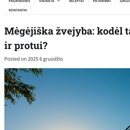
PAGRINDINIS
SVEIKATA
RECEPTAI
PATARIMAI
GROŽI
KONTAKTAI
Mėgėjiška žvejyba: kodėl ta
ir protui?
Posted on
2025 6 gruodžio