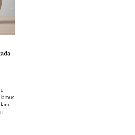
kada
au
nčiamus
rdami
ai