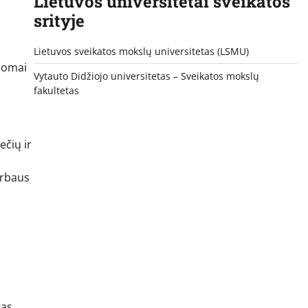
Lietuvos universitetai sveikatos
srityje
Lietuvos sveikatos mokslų universitetas (LSMU)
usomai
Vytauto Didžiojo universitetas
– Sveikatos mokslų
fakultetas
ečių ir
arbaus
tas