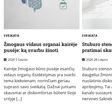
SVEIKATA
SVEIKATA
Žmogaus vidaus organai kairėje
Stuburo sten
pusėje: ką svarbu žinoti
pratimai sk
2026 5 Sausio
2026 28 Liepos
Kairėje žmogaus kūno pusėje esančių
Stuburo stenozė
vidaus organų išsidėstymas yra svarbi
daugeliui žmoni
tema kiekvienam, norinčiam geriau
nuolatinio disk
suprasti savo sveikatą. Dažnai juntami
apribojimų. Tai
skausmai ar diskomfortas būtent šioje
kanalo susiaurėj
srityje […]
nervines šaknel