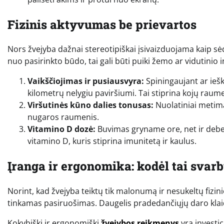
Fizinis aktyvumas be prievartos
Nors žvejyba dažnai stereotipiškai įsivaizduojama kaip sė
nuo pasirinkto būdo, tai gali būti puiki žemo ar vidutinio
Vaikščiojimas ir pusiausvyra:
Spiningaujant ar iešk
kilometrų nelygiu paviršiumi. Tai stiprina kojų raume
Viršutinės kūno dalies tonusas:
Nuolatiniai metima
nugaros raumenis.
Vitamino D dozė:
Buvimas gryname ore, net ir debe
vitamino D, kuris stiprina imunitetą ir kaulus.
Įranga ir ergonomika: kodėl tai svarb
Norint, kad žvejyba teiktų tik malonumą ir nesukeltų fizi
tinkamas pasiruošimas. Daugelis pradedančiųjų daro kla
Kokybiški ir ergonomiški
žvejybos reikmenys
yra investic