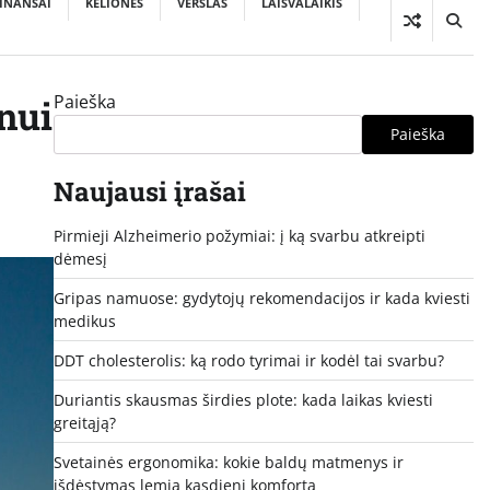
INANSAI
KELIONĖS
VERSLAS
LAISVALAIKIS
Paieška
nui
Paieška
Naujausi įrašai
Pirmieji Alzheimerio požymiai: į ką svarbu atkreipti
dėmesį
Gripas namuose: gydytojų rekomendacijos ir kada kviesti
medikus
DDT cholesterolis: ką rodo tyrimai ir kodėl tai svarbu?
Duriantis skausmas širdies plote: kada laikas kviesti
greitąją?
Svetainės ergonomika: kokie baldų matmenys ir
išdėstymas lemia kasdienį komfortą