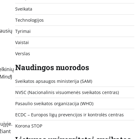
Sveikata
Technologijos
iausių
Tyrimai
Vaistai
Verslas
Naudingos nuorodos
elkinių
 Mind
)
Sveikatos apsaugos ministerija (SAM)
NVSC (Nacionalinis visuomenės sveikatos centras)
Pasaulio sveikatos organizacija (WHO)
ECDC – Europos ligų prevencijos ir kontrolės centras
ujyje.
Korona STOP
žiant