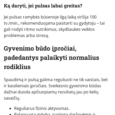
Ką daryti, jei pulsas labai greitas?
Jei pulsas ramybės būsenoje ilgą laiką viršija 100
tv./min., rekomenduojama pasitarti su gydytoju – tai
gali rodyti ritmo sutrikimus, skydliaukės veiklos
problemas arba stresą.
Gyvenimo būdo įpročiai,
padedantys palaikyti normalius
rodiklius
Spaudimą ir pulsą galima reguliuoti ne tik vaistais, bet
ir kasdieniais įpročiais. Sveikesnis gyvenimo būdas
dažnai duoda apčiuopiamų rezultatų jau po kelių
savaičių.
Reguliarus fizinis aktyvumas.
Balansuota mityba, turtinga daržovėmis ir