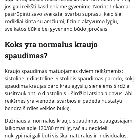
jos gali reikšti kasdieniame gyvenime. Norint tinkamai
pasirūpinti savo sveikata, svarbu suprasti, kaip šie
rodikliai kinta su amžiumi, fizinio aktyvumo lygiu,
sveikatos būkle bei gyvenimo būdo įpročiais.
Koks yra normalus kraujo
spaudimas?
Kraujo spaudimas matuojamas dviem reikšmėmis:
sistoline ir diastoline. Sistolinis spaudimas parodo, kokį
spaudimą kraujas daro kraujagyslių sienelėms širdžiai
susitraukiant, o diastolinis – širdžiai atsipalaidavus. Abi
reikšmės yra vienodai svarbios ir padeda nustatyti
bendrą širdies veiklos būklę.
Dažniausiai normalus kraujo spaudimas suaugusiajam
laikomas apie 120/80 mmHg, tačiau nedideli
nukrypimai gali būti visiškai natūralūs ir individualūs.