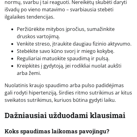
normų, svarbu į tai reaguoti. Nereikėtų skubėti daryti
išvadų po vieno matavimo – svarbiausia stebėti
ilgalaikes tendencijas.
Peržiūrėkite mitybos įpročius, sumažinkite
druskos vartojimą.
Venkite streso, įtraukite daugiau fizinio aktyvumo.
Stebėkite savo kūno svorį ir miego kokybę.
Reguliariai matuokite spaudimą ir pulsą.
Kreipkitės į gydytoją, jei rodikliai nuolat aukšti
arba žemi.
Nuolatinis kraujo spaudimo arba pulso padidėjimas
gali rodyti hipertenziją, širdies ritmo sutrikimus ar kitus
sveikatos sutrikimus, kuriuos būtina gydyti laiku.
Dažniausiai užduodami klausimai
Koks spaudimas laikomas pavojingu?