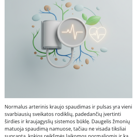
Normalus arterinis kraujo spaudimas ir pulsas yra vieni
svarbiausių sveikatos rodiklių, padedančių įvertinti
širdies ir kraujagyslių sistemos būklę. Daugelis žmonių
matuoja spaudimą namuose, tačiau ne visada tiksliai
supranta, kokios reikšmės laikomos normaliomis ir ką