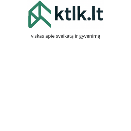
Skip
to
content
viskas apie sveikatą ir gyvenimą