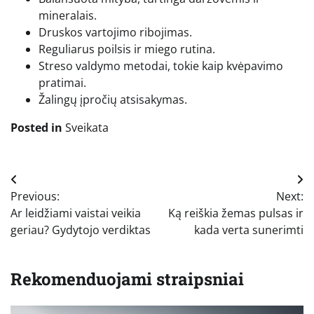
mineralais.
Druskos vartojimo ribojimas.
Reguliarus poilsis ir miego rutina.
Streso valdymo metodai, tokie kaip kvėpavimo
pratimai.
Žalingų įpročių atsisakymas.
Posted in
Sveikata
Navigacija
Previous:
Next:
tarp
Ar leidžiami vaistai veikia
Ką reiškia žemas pulsas ir
įrašų
geriau? Gydytojo verdiktas
kada verta sunerimti
Rekomenduojami straipsniai