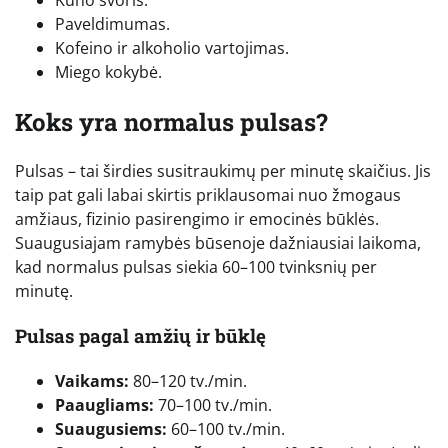
Paveldimumas.
Kofeino ir alkoholio vartojimas.
Miego kokybė.
Koks yra normalus pulsas?
Pulsas – tai širdies susitraukimų per minutę skaičius. Jis
taip pat gali labai skirtis priklausomai nuo žmogaus
amžiaus, fizinio pasirengimo ir emocinės būklės.
Suaugusiajam ramybės būsenoje dažniausiai laikoma,
kad normalus pulsas siekia 60–100 tvinksnių per
minutę.
Pulsas pagal amžių ir būklę
Vaikams:
80–120 tv./min.
Paaugliams:
70–100 tv./min.
Suaugusiems:
60–100 tv./min.