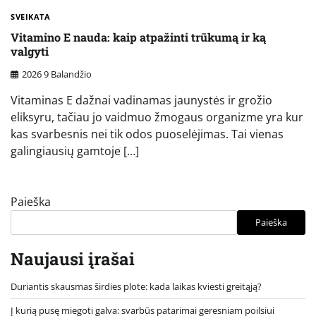
SVEIKATA
Vitamino E nauda: kaip atpažinti trūkumą ir ką
valgyti
2026 9 Balandžio
Vitaminas E dažnai vadinamas jaunystės ir grožio
eliksyru, tačiau jo vaidmuo žmogaus organizme yra kur
kas svarbesnis nei tik odos puoselėjimas. Tai vienas
galingiausių gamtoje […]
Paieška
Paieška
Naujausi įrašai
Duriantis skausmas širdies plote: kada laikas kviesti greitąją?
Į kurią pusę miegoti galva: svarbūs patarimai geresniam poilsiui