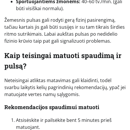
Sportuojantiems žmonėms:
40–60 tv./min. (gali
būti visiškai normalu).
Žemesnis pulsas gali rodyti gerą fizinį pasirengimą,
tačiau kartais jis gali būti susijęs ir su tam tikrais širdies
ritmo sutrikimais. Labai aukštas pulsas po nedidelio
fizinio krūvio taip pat gali signalizuoti problemas.
Kaip teisingai matuoti spaudimą ir
pulsą?
Neteisingai atliktas matavimas gali klaidinti, todėl
svarbu laikytis kelių pagrindinių rekomendacijų, ypač jei
matuojate vertes namų sąlygomis.
Rekomendacijos spaudimui matuoti
Atsisėskite ir pailsėkite bent 5 minutes prieš
matuojant.