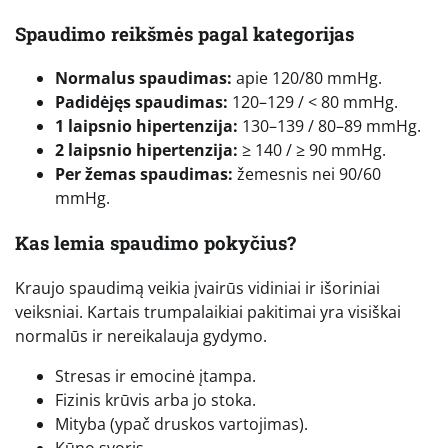
Spaudimo reikšmės pagal kategorijas
Normalus spaudimas:
apie 120/80 mmHg.
Padidėjęs spaudimas:
120–129 / < 80 mmHg.
1 laipsnio hipertenzija:
130–139 / 80–89 mmHg.
2 laipsnio hipertenzija:
≥ 140 / ≥ 90 mmHg.
Per žemas spaudimas:
žemesnis nei 90/60
mmHg.
Kas lemia spaudimo pokyčius?
Kraujo spaudimą veikia įvairūs vidiniai ir išoriniai
veiksniai. Kartais trumpalaikiai pakitimai yra visiškai
normalūs ir nereikalauja gydymo.
Stresas ir emocinė įtampa.
Fizinis krūvis arba jo stoka.
Mityba (ypač druskos vartojimas).
Kūno svoris.