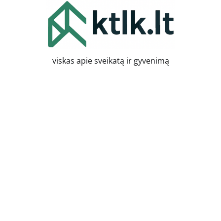
Skip
to
content
viskas apie sveikatą ir gyvenimą