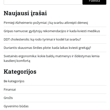
Paieška
Naujausi įrašai
Pirmieji Alzheimerio požymiai: į ką svarbu atkreipti dėmesį
Gripas namuose: gydytojų rekomendacijos ir kada kviesti medikus
DDT cholesterolis: ką rodo tyrimai ir kodėl tai svarbu?
Duriantis skausmas širdies plote: kada laikas kviesti greitąją?
Svetainės ergonomika: kokie baldų matmenys ir išdėstymas lemia
kasdienį komfortą
Kategorijos
Be kategorijos
Finansai
Grožis
Gyvenimo būdas