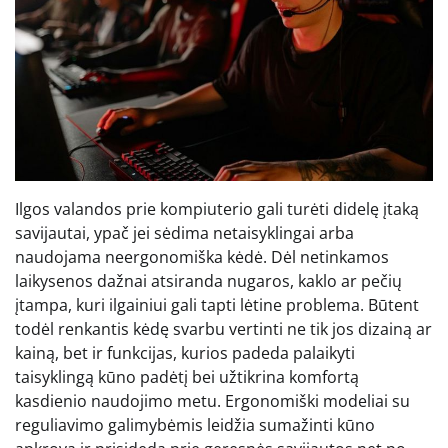
Ilgos valandos prie kompiuterio gali turėti didelę įtaką
savijautai, ypač jei sėdima netaisyklingai arba
naudojama neergonomiška kėdė. Dėl netinkamos
laikysenos dažnai atsiranda nugaros, kaklo ar pečių
įtampa, kuri ilgainiui gali tapti lėtine problema. Būtent
todėl renkantis kėdę svarbu vertinti ne tik jos dizainą ar
kainą, bet ir funkcijas, kurios padeda palaikyti
taisyklingą kūno padėtį bei užtikrina komfortą
kasdienio naudojimo metu. Ergonomiški modeliai su
reguliavimo galimybėmis leidžia sumažinti kūno