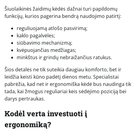
Šiuolaikinės žaidimų kėdės dažnai turi papildomų
funkcijų, kurios pagerina bendrą naudojimo patirtį:
reguliuojamą atlošo pasvirimą;
kaklo pagalvėles;
siūbavimo mechanizmą;
kvėpuojančias medžiagas;
minkštus ir grindų nebraižančius ratukus.
Šios detalės ne tik suteikia daugiau komforto, bet ir
leidžia keisti kūno padėtį dienos metu. Specialistai
pabrėžia, kad net ir ergonomiška kėdė bus naudinga tik
tada, kai žmogus reguliariai keis sėdėjimo poziciją bei
darys pertraukas.
Kodėl verta investuoti į
ergonomiką?