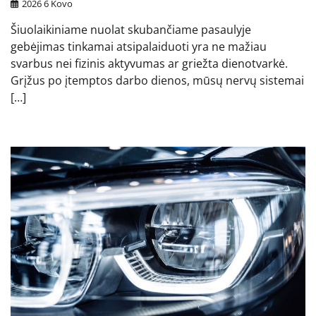
2026 6 Kovo
Šiuolaikiniame nuolat skubančiame pasaulyje
gebėjimas tinkamai atsipalaiduoti yra ne mažiau
svarbus nei fizinis aktyvumas ar griežta dienotvarkė.
Grįžus po įtemptos darbo dienos, mūsų nervų sistemai
[…]