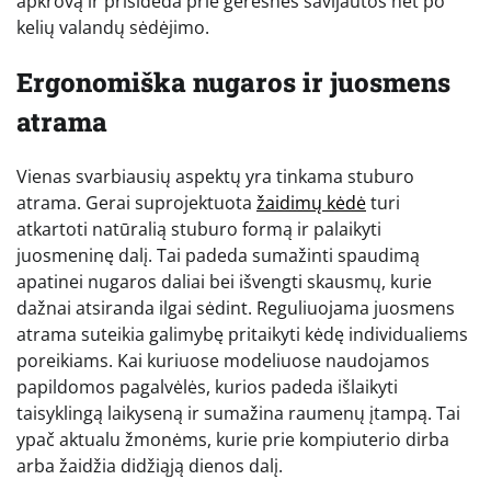
apkrovą ir prisideda prie geresnės savijautos net po
kelių valandų sėdėjimo.
Ergonomiška nugaros ir juosmens
atrama
Vienas svarbiausių aspektų yra tinkama stuburo
atrama. Gerai suprojektuota
žaidimų kėdė
turi
atkartoti natūralią stuburo formą ir palaikyti
juosmeninę dalį. Tai padeda sumažinti spaudimą
apatinei nugaros daliai bei išvengti skausmų, kurie
dažnai atsiranda ilgai sėdint. Reguliuojama juosmens
atrama suteikia galimybę pritaikyti kėdę individualiems
poreikiams. Kai kuriuose modeliuose naudojamos
papildomos pagalvėlės, kurios padeda išlaikyti
taisyklingą laikyseną ir sumažina raumenų įtampą. Tai
ypač aktualu žmonėms, kurie prie kompiuterio dirba
arba žaidžia didžiąją dienos dalį.