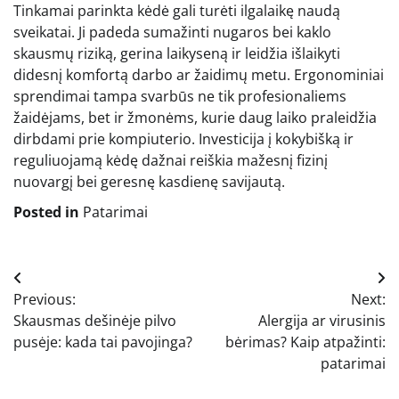
Tinkamai parinkta kėdė gali turėti ilgalaikę naudą
sveikatai. Ji padeda sumažinti nugaros bei kaklo
skausmų riziką, gerina laikyseną ir leidžia išlaikyti
didesnį komfortą darbo ar žaidimų metu. Ergonominiai
sprendimai tampa svarbūs ne tik profesionaliems
žaidėjams, bet ir žmonėms, kurie daug laiko praleidžia
dirbdami prie kompiuterio. Investicija į kokybišką ir
reguliuojamą kėdę dažnai reiškia mažesnį fizinį
nuovargį bei geresnę kasdienę savijautą.
Posted in
Patarimai
Navigacija
Previous:
Next:
tarp
Skausmas dešinėje pilvo
Alergija ar virusinis
įrašų
pusėje: kada tai pavojinga?
bėrimas? Kaip atpažinti:
patarimai