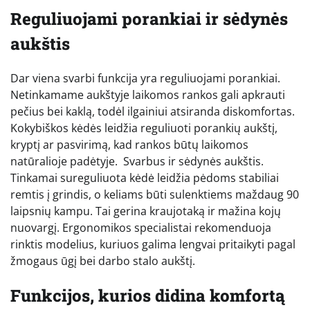
Reguliuojami porankiai ir sėdynės
aukštis
Dar viena svarbi funkcija yra reguliuojami porankiai.
Netinkamame aukštyje laikomos rankos gali apkrauti
pečius bei kaklą, todėl ilgainiui atsiranda diskomfortas.
Kokybiškos kėdės leidžia reguliuoti porankių aukštį,
kryptį ar pasvirimą, kad rankos būtų laikomos
natūralioje padėtyje. Svarbus ir sėdynės aukštis.
Tinkamai sureguliuota kėdė leidžia pėdoms stabiliai
remtis į grindis, o keliams būti sulenktiems maždaug 90
laipsnių kampu. Tai gerina kraujotaką ir mažina kojų
nuovargį. Ergonomikos specialistai rekomenduoja
rinktis modelius, kuriuos galima lengvai pritaikyti pagal
žmogaus ūgį bei darbo stalo aukštį.
Funkcijos, kurios didina komfortą