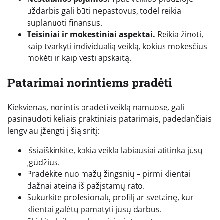
uždarbis gali būti nepastovus, todėl reikia
suplanuoti finansus.
Teisiniai ir mokestiniai aspektai.
Reikia žinoti,
kaip tvarkyti individualią veiklą, kokius mokesčius
mokėti ir kaip vesti apskaitą.
Patarimai norintiems pradėti
Kiekvienas, norintis pradėti veiklą namuose, gali
pasinaudoti keliais praktiniais patarimais, padedančiais
lengviau įžengti į šią sritį:
Išsiaiškinkite, kokia veikla labiausiai atitinka jūsų
įgūdžius.
Pradėkite nuo mažų žingsnių – pirmi klientai
dažnai ateina iš pažįstamų rato.
Sukurkite profesionalų profilį ar svetainę, kur
klientai galėtų pamatyti jūsų darbus.