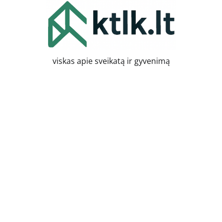
Skip
to
content
viskas apie sveikatą ir gyvenimą