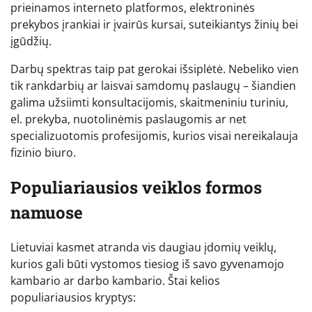
prieinamos interneto platformos, elektroninės
prekybos įrankiai ir įvairūs kursai, suteikiantys žinių bei
įgūdžių.
Darbų spektras taip pat gerokai išsiplėtė. Nebeliko vien
tik rankdarbių ar laisvai samdomų paslaugų – šiandien
galima užsiimti konsultacijomis, skaitmeniniu turiniu,
el. prekyba, nuotolinėmis paslaugomis ar net
specializuotomis profesijomis, kurios visai nereikalauja
fizinio biuro.
Populiariausios veiklos formos
namuose
Lietuviai kasmet atranda vis daugiau įdomių veiklų,
kurios gali būti vystomos tiesiog iš savo gyvenamojo
kambario ar darbo kambario. Štai kelios
populiariausios kryptys: