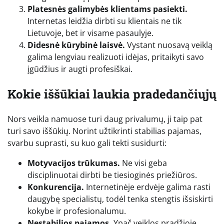
Platesnės galimybės klientams pasiekti.
Internetas leidžia dirbti su klientais ne tik
Lietuvoje, bet ir visame pasaulyje.
Didesnė kūrybinė laisvė.
Vystant nuosavą veiklą
galima lengviau realizuoti idėjas, pritaikyti savo
įgūdžius ir augti profesiškai.
Kokie iššūkiai laukia pradedančiųjų
Nors veikla namuose turi daug privalumų, ji taip pat
turi savo iššūkių. Norint užtikrinti stabilias pajamas,
svarbu suprasti, su kuo gali tekti susidurti:
Motyvacijos trūkumas.
Ne visi geba
disciplinuotai dirbti be tiesioginės priežiūros.
Konkurencija.
Internetinėje erdvėje galima rasti
daugybę specialistų, todėl tenka stengtis išsiskirti
kokybe ir profesionalumu.
Nestabilios pajamos.
Ypač veiklos pradžioje