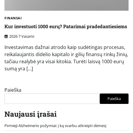
FINANSAI
Kur investuoti 1000 eurų? Patarimai pradedantiesiems
2026 7 Vasario
Investavimas dažnai atrodo kaip sudėtingas procesas,
reikalaujantis didelio kapitalo ir gilių finansų rinkų žinių,
tačiau realybė yra visai kitokia. Turėti laisvą 1000 eurų
sumą yra […]
Paieška
Paieška
Naujausi įrašai
Pirmieji Alzheimerio požymiai: į ką svarbu atkreipti dėmesį