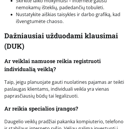
Skirkite laiko mokymuisi – internete gausu
nemokamų išteklių, padedančių tobulėti.
Nustatykite aiškias taisykles ir darbo grafiką, kad
išvengtumėte chaoso.
Dažniausiai užduodami klausimai
(DUK)
Ar veiklai namuose reikia registruoti
individualią veiklą?
Taip, jeigu planuojate gauti nuolatines pajamas ar teikti
paslaugas klientams, individuali veikla yra vienas
paprasčiausių būdų tai legalizuoti.
Ar reikia specialios įrangos?
Daugelio veiklų pradžiai pakanka kompiuterio, telefono
ir stabilaus interneto ryšio. Vėliau galima investuoti į