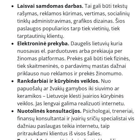
Laisvai samdomas darbas.
Tai gali būti tekstų
rašymas, reklamos kūrimas, vertimas, socialinių
tinklų administravimas, grafikos dizainas. Šios
paslaugos populiarios tarp tiek vietinių, tiek
tarptautinių klientų.
Elektroninė prekyba.
Daugelis lietuvių kuria
nuosavas el. parduotuves arba prekiauja per
žinomas platformas. Prekės gali būti tiek fizinės,
tiek skaitmeninės, o pardavimų mastas dažnai
priklauso nuo reklamos ir prekės žinomumo.
Rankdarbiai ir kūrybinės veiklos.
Nuo
papuošalų ar žvakių gamybos iki siuvimo ar
keramikos – Lietuvoje klesti įvairios kūrybinės
veiklos. Jas lengvai galima realizuoti internetu.
Nuotolinės konsultacijos.
Psichologai, treneriai,
finansų konsultantai ir įvairių sričių specialistai vis
dažniau paslaugas teikia internetu, taip
pritraukdami klientus iš visos šalies.