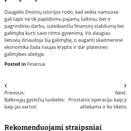
Daugelio žmonių istorijos rodo, kad veikla namuose
gali tapti ne tik papildomu pajamų šaltiniu, bet ir
pagrindiniu darbu, suteikiančiu finansinį stabilumą bei
galimybę kurti savo ritmo gyvenimą. Vis daugiau
lietuvių išnaudoja šią galimybę, o auganti skaitmeninė
ekonomika žada naujas kryptis ir dar platesnes
galimybes ateityje.
Posted in
Finansai
Navigacija
Previous:
Next:
tarp
Balksvųjų gysločių luobelės:
Prostatos operacija: kaip ji
įrašų
kaip jas vartoti
atliekama ir ko tikėtis
Rekomenduojami straipsniai