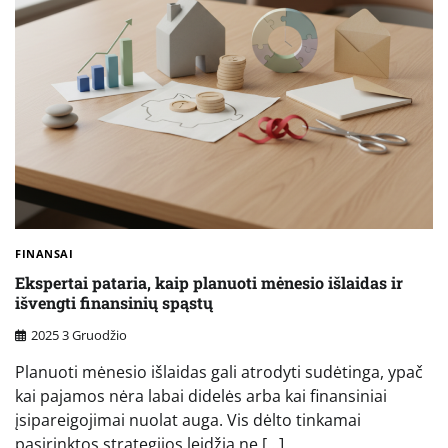
FINANSAI
Ekspertai pataria, kaip planuoti mėnesio išlaidas ir
išvengti finansinių spąstų
2025 3 Gruodžio
Planuoti mėnesio išlaidas gali atrodyti sudėtinga, ypač
kai pajamos nėra labai didelės arba kai finansiniai
įsipareigojimai nuolat auga. Vis dėlto tinkamai
pasirinktos strategijos leidžia ne […]