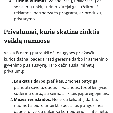
Turinio kūrimas.
Vaizdo įrašų, tinklaraščių ar
socialinių tinklų turinio kūrėjai gali uždirbti iš
reklamos, partnerystės programų ar produktų
pristatymo.
Privalumai, kurie skatina rinktis
veiklą namuose
Veikla iš namų patraukli dėl daugybės priežasčių,
kurios dažnai padeda rasti geresnę darbo ir asmeninio
gyvenimo pusiausvyrą. Tarp dažniausiai minėtų
privalumų:
Lankstus darbo grafikas.
Žmonės patys gali
planuoti savo užduotis ir valandas, todėl lengviau
suderinti darbą su šeima ar kitais įsipareigojimais.
Mažesnės išlaidos.
Nereikia keliauti į darbą,
nuomotis biuro ar pirkti specialios įrangos, nes
daugeliui veiklų pakanka kompiuterio ir interneto.