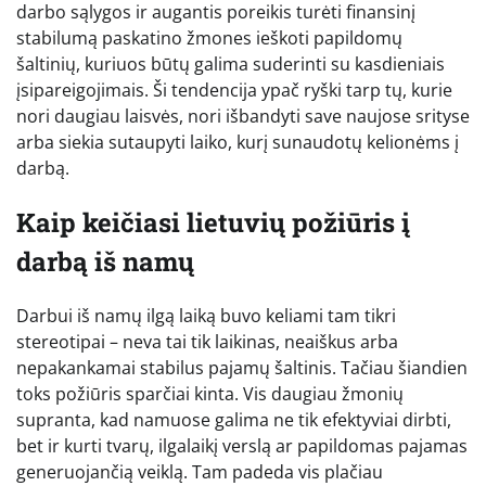
darbo sąlygos ir augantis poreikis turėti finansinį
stabilumą paskatino žmones ieškoti papildomų
šaltinių, kuriuos būtų galima suderinti su kasdieniais
įsipareigojimais. Ši tendencija ypač ryški tarp tų, kurie
nori daugiau laisvės, nori išbandyti save naujose srityse
arba siekia sutaupyti laiko, kurį sunaudotų kelionėms į
darbą.
Kaip keičiasi lietuvių požiūris į
darbą iš namų
Darbui iš namų ilgą laiką buvo keliami tam tikri
stereotipai – neva tai tik laikinas, neaiškus arba
nepakankamai stabilus pajamų šaltinis. Tačiau šiandien
toks požiūris sparčiai kinta. Vis daugiau žmonių
supranta, kad namuose galima ne tik efektyviai dirbti,
bet ir kurti tvarų, ilgalaikį verslą ar papildomas pajamas
generuojančią veiklą. Tam padeda vis plačiau