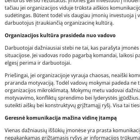
bendrus verslo rezultatus. Įmonės gali investuoti į mode
tačiau jei organizacijos viduje trūksta aiškios komunikacij
sudėtingas. Būtent todėl vis daugiau įmonių investuoja į 
darbuotojus įtraukiančią organizacinę kultūrą.
Organizacijos kultūra prasideda nuo vadovo
Darbuotojai dažniausiai stebi ne tai, kas parašyta įmonės v
situacijose. Jei vadovas rodo pagarbą komandai, laikosi pa
elgesį perima ir darbuotojai.
Priešingai, jei organizacijoje vyrauja chaosas, neaiški komu
praranda motyvaciją. Todėl vadovų mokymai padeda ne tik
organizacijos mikroklimatą. Mokymų metu vadovai dažniau
motyvavimo, konfliktų sprendimo bei lyderystės įgūdžius
suteikti aiškų bei konstruktyvų grįžtamąjį ryšį. Visa tai ti
Geresnė komunikacija mažina vidinę įtampą
Vienas dažniausių iššūkių įmonėse yra prasta komunikaci
nepakankamas grįžtamasis ryšys ar informacijos trūkumas