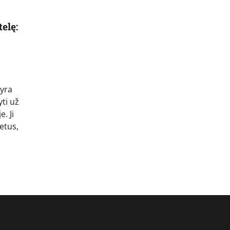
elę:
 yra
ti už
. Ji
ietus,