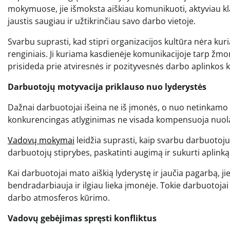
mokymuose, jie išmoksta aiškiau komunikuoti, aktyviau kla
jaustis saugiau ir užtikrinčiau savo darbo vietoje.
Svarbu suprasti, kad stipri organizacijos kultūra nėra k
renginiais. Ji kuriama kasdienėje komunikacijoje tarp žmo
prisideda prie atviresnės ir pozityvesnės darbo aplinkos 
Darbuotojų motyvacija priklauso nuo lyderystės
Dažnai darbuotojai išeina ne iš įmonės, o nuo netinkamo v
konkurencingas atlyginimas ne visada kompensuoja nuolat
Vadovų mokymai
leidžia suprasti, kaip svarbu darbuotojus
darbuotojų stiprybes, paskatinti augimą ir sukurti aplinką
Kai darbuotojai mato aiškią lyderystę ir jaučia pagarbą, jie
bendradarbiauja ir ilgiau lieka įmonėje. Tokie darbuotoja
darbo atmosferos kūrimo.
Vadovų gebėjimas spręsti konfliktus