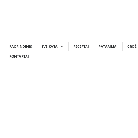
Skip
to
content
PAGRINDINIS
SVEIKATA
RECEPTAI
PATARIMAI
GROŽI
KONTAKTAI