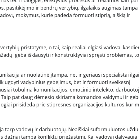
rnias technologijas, efektyvius procesus ar reklamos kampan
os, pasitikėjimo ir bendrų vertybių, ilgalaikis augimas tampa
vadovų mokymus, kurie padeda formuoti stiprią, aiškią ir
ertybių pristatyme, o tai, kaip realiai elgiasi vadovai kasdi
žadų, geba išklausyti ir konstruktyviai spręsti problemas, to
nikacija ar nuolatinė įtampa, net ir geriausi specialistai ilga
 ugdyti vadybinius gebėjimus, bet ir formuoti sveikesnį
siai tobulina komunikacijos, emocinio intelekto, darbuoto
. Taip pat daug dėmesio skiriama komandos valdymui ir geb
esiogiai prisideda prie stipresnės organizacijos kultūros kūri
ja tarp vadovų ir darbuotojų. Neaiškiai suformuluotos uždu
 dažnai tampa konfliktų priežastimi. Kai vadovai dalyvauja