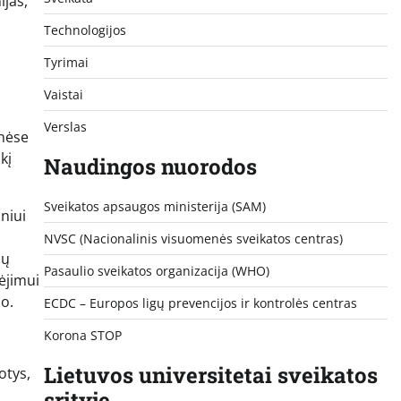
ijas,
Technologijos
Tyrimai
Vaistai
Verslas
enėse
kį
Naudingos nuorodos
Sveikatos apsaugos ministerija (SAM)
iniui
NVSC (Nacionalinis visuomenės sveikatos centras)
jų
Pasaulio sveikatos organizacija (WHO)
ėjimui
mo.
ECDC – Europos ligų prevencijos ir kontrolės centras
Korona STOP
Lietuvos universitetai sveikatos
otys,
srityje