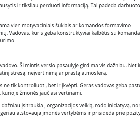
usytis ir tiksliau perduoti informaciją. Tai padeda darbuot
uriama vien motyvaciniais šūkiais ar komandos formavimo
nių. Vadovas, kuris geba konstruktyviai kalbėtis su komanda
kūrimo.
adovo. Ši mintis verslo pasaulyje girdima vis dažniau. Net i
inį stresą, neįvertinimą ar prastą atmosferą.
 ne tik kontroliuoti, bet ir įkvėpti. Geras vadovas geba past
, kurioje žmonės jaučiasi vertinami.
 dažniau įsitraukia į organizacijos veiklą, rodo iniciatyvą, no
i geriau atstovauja įmonės vertybėms ir prisideda prie pozit