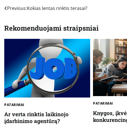
Navigacija
Previous:
Kokias lentas rinktis terasai?
tarp
Rekomenduojami straipsniai
įrašų
PATARIMAI
PATARIMAI
Knygos, įkv
Ar verta rinktis laikinojo
konkurenci
įdarbinimo agentūrą?