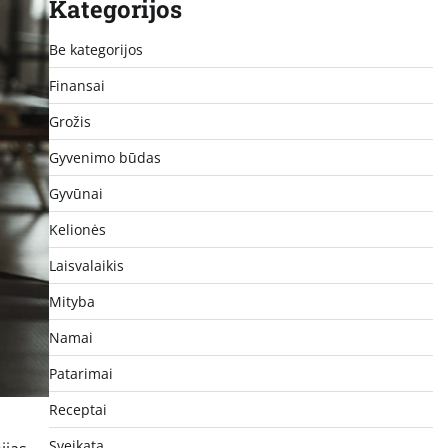
Kategorijos
Be kategorijos
Finansai
Grožis
Gyvenimo būdas
Gyvūnai
Kelionės
Laisvalaikis
Mityba
Namai
Patarimai
Receptai
Sveikata