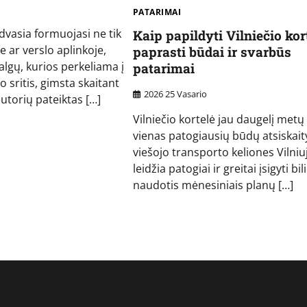
PATARIMAI
vasia formuojasi ne tik
Kaip papildyti Vilniečio kort
e ar verslo aplinkoje,
paprasti būdai ir svarbūs
algų, kurios perkeliama į
patarimai
o sritis, gimsta skaitant
2026 25 Vasario
autorių pateiktas […]
Vilniečio kortelė jau daugelį metų
vienas patogiausių būdų atsiskaity
viešojo transporto keliones Vilniuje
leidžia patogiai ir greitai įsigyti bil
naudotis mėnesiniais planų […]