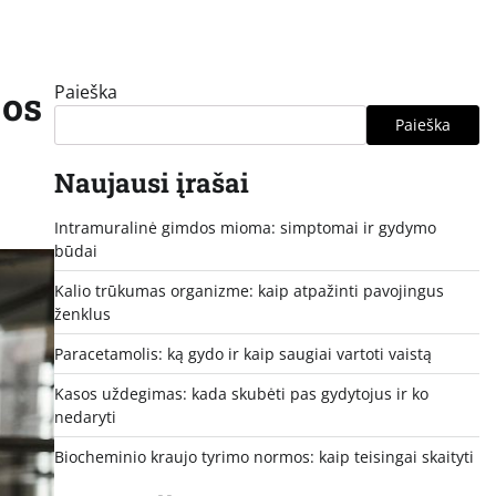
Paieška
jos
Paieška
Naujausi įrašai
Intramuralinė gimdos mioma: simptomai ir gydymo
būdai
Kalio trūkumas organizme: kaip atpažinti pavojingus
ženklus
Paracetamolis: ką gydo ir kaip saugiai vartoti vaistą
Kasos uždegimas: kada skubėti pas gydytojus ir ko
nedaryti
Biocheminio kraujo tyrimo normos: kaip teisingai skaityti