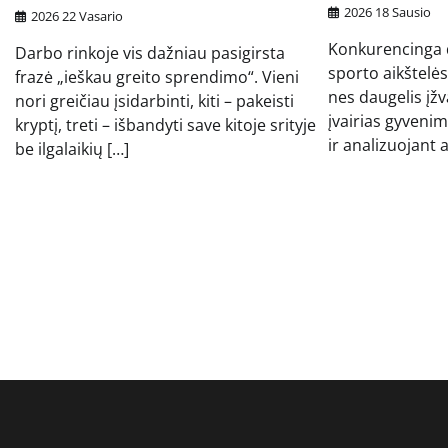
2026 18 Sausio
2026 22 Vasario
Konkurencinga d
Darbo rinkoje vis dažniau pasigirsta
sporto aikštelės
frazė „ieškau greito sprendimo“. Vieni
nes daugelis įžv
nori greičiau įsidarbinti, kiti – pakeisti
įvairias gyvenim
kryptį, treti – išbandyti save kitoje srityje
ir analizuojant 
be ilgalaikių […]