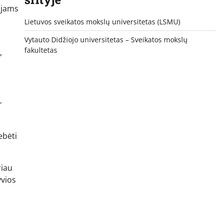
ojams
Lietuvos sveikatos mokslų universitetas (LSMU)
Vytauto Didžiojo universitetas
– Sveikatos mokslų
fakultetas
,
r
ebėti
riau
yvios