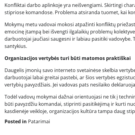
Konfliktai darbo aplinkoje yra neišvengiami. Skirtingi chara
stipriose komandose. Problema atsiranda tuomet, kai kon
Mokymų metu vadovai mokosi atpažinti konfliktų priežastis
emocinę įtampą bei išvengti ilgalaikių problemų kolektyve.
darbuotojai jaučiasi saugesni ir labiau pasitiki vadovybe
santykius.
Organizacijos vertybės turi būti matomos praktiškai
Daugelis įmonių savo interneto svetainėse skelbia verty
darbuotojai labai greitai pastebi, ar šios vertybės egzist
vertybių pavyzdžiais. Jei vadovas pats nesilaiko deklaruo
Todėl vadovų mokymai dažnai orientuojasi ne tik į techni
būti pavyzdžiu komandai, stiprinti pasitikėjimą ir kurti 
kasdienėje veikloje, organizacijos kultūra tampa daug sti
Posted in
Patarimai