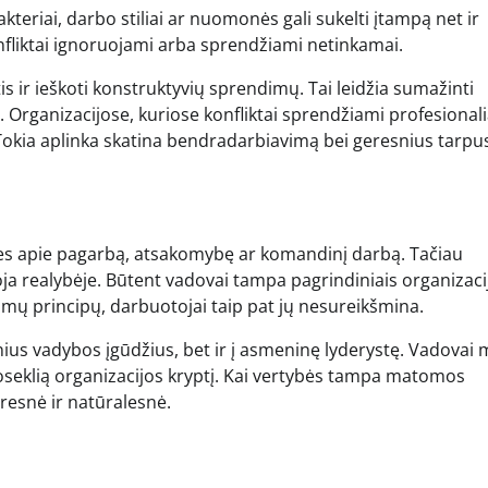
kteriai, darbo stiliai ar nuomonės gali sukelti įtampą net ir
fliktai ignoruojami arba sprendžiami netinkamai.
 ir ieškoti konstruktyvių sprendimų. Tai leidžia sumažinti
 Organizacijose, kuriose konfliktai sprendžiami profesionali
. Tokia aplinka skatina bendradarbiavimą bei geresnius tarpu
bes apie pagarbą, atsakomybę ar komandinį darbą. Tačiau
uoja realybėje. Būtent vadovai tampa pagrindiniais organizaci
jamų principų, darbuotojai taip pat jų nesureikšmina.
nius vadybos įgūdžius, bet ir į asmeninę lyderystę. Vadovai
nuoseklią organizacijos kryptį. Kai vertybės tampa matomos
presnė ir natūralesnė.