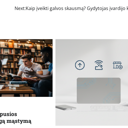
Next:
Kaip įveikti galvos skausmą? Gydytojas įvardijo 
ėpusios
ngą mąstymą