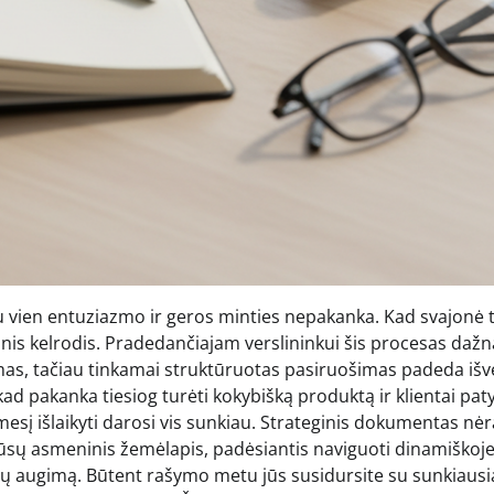
u vien entuziazmo ir geros minties nepakanka. Kad svajonė 
inis kelrodis. Pradedančiajam verslininkui šis procesas dažna
as, tačiau tinkamai struktūruotas pasiruošimas padeda išv
 pakanka tiesiog turėti kokybišką produktą ir klientai paty
esį išlaikyti darosi vis sunkiau. Strateginis dokumentas nėr
jūsų asmeninis žemėlapis, padėsiantis naviguoti dinamiškoj
pajamų augimą. Būtent rašymo metu jūs susidursite su sunkiausi