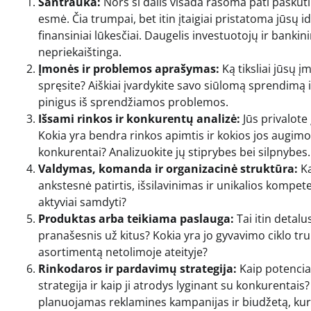
Santrauka:
Nors ši dalis visada rašoma pati paskuti
esmė. Čia trumpai, bet itin įtaigiai pristatoma jūsų i
finansiniai lūkesčiai. Daugelis investuotojų ir bankini
nepriekaištinga.
Įmonės ir problemos aprašymas:
Ką tiksliai jūsų 
spręsite? Aiškiai įvardykite savo siūlomą sprendimą ir
pinigus iš sprendžiamos problemos.
Išsami rinkos ir konkurentų analizė:
Jūs privalote 
Kokia yra bendra rinkos apimtis ir kokios jos augimo t
konkurentai? Analizuokite jų stiprybes bei silpnybes.
Valdymas, komanda ir organizacinė struktūra:
Ka
ankstesnė patirtis, išsilavinimas ir unikalios kompet
aktyviai samdyti?
Produktas arba teikiama paslauga:
Tai itin detalu
pranašesnis už kitus? Kokia yra jo gyvavimo ciklo tr
asortimentą netolimoje ateityje?
Rinkodaros ir pardavimų strategija:
Kaip potencial
strategija ir kaip ji atrodys lyginant su konkurentais
planuojamas reklamines kampanijas ir biudžetą, kurį 