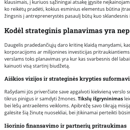
klausimais, į kuriuos sąžiningai atsakę įgysite neįkainoja
ko reikėtų pradėti, kokius esminius elementus būtina įtrau
žingsnis į antreprenerystės pasaulį būtų kuo sklandesnis 
Kodėl strateginis planavimas yra ne
Daugelis pradedančiųjų daro kritinę klaidą manydami, kad 
korporacijoms ar milijonines investicijas pritraukiantiems
verslams toks planavimas yra kur kas svarbesnis dėl labai 
kainuoti visą startinį biudžetą.
Aiškios vizijos ir strateginės krypties suforma
Rašydami jūs priverčiate save apgalvoti kiekvieną verslo s
tikrus pinigus ir samdyti žmones.
Tikslų išgryninimas
lei
bei lėšų antraeilėms veikloms. Apibrėžę savo tikrąją misiją i
galėsite šią žinutę nuosekliai, bei įtikinamai perteikti bū
Išorinio finansavimo ir partnerių pritraukimas