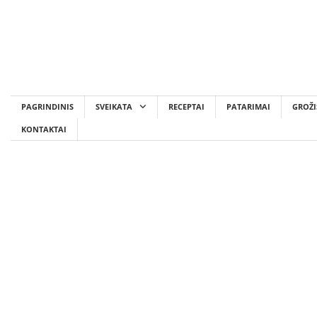
Skip
to
content
PAGRINDINIS
SVEIKATA
RECEPTAI
PATARIMAI
GROŽI
KONTAKTAI