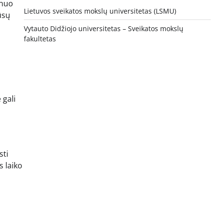
 nuo
Lietuvos sveikatos mokslų universitetas (LSMU)
ūsų
Vytauto Didžiojo universitetas
– Sveikatos mokslų
fakultetas
 gali
sti
s laiko