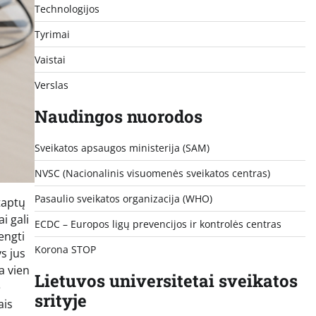
Technologijos
Tyrimai
Vaistai
Verslas
Naudingos nuorodos
Sveikatos apsaugos ministerija (SAM)
NVSC (Nacionalinis visuomenės sveikatos centras)
Pasaulio sveikatos organizacija (WHO)
taptų
i gali
ECDC – Europos ligų prevencijos ir kontrolės centras
engti
Korona STOP
s jus
a vien
Lietuvos universitetai sveikatos
e
srityje
ais