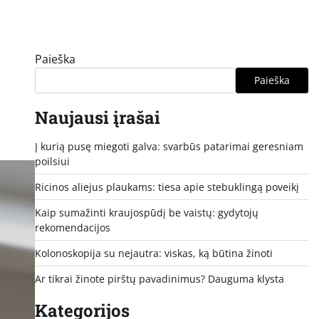
Paieška
Paieška
Naujausi įrašai
Į kurią pusę miegoti galva: svarbūs patarimai geresniam
poilsiui
Ricinos aliejus plaukams: tiesa apie stebuklingą poveikį
Kaip sumažinti kraujospūdį be vaistų: gydytojų
rekomendacijos
Kolonoskopija su nejautra: viskas, ką būtina žinoti
Ar tikrai žinote pirštų pavadinimus? Dauguma klysta
Kategorijos