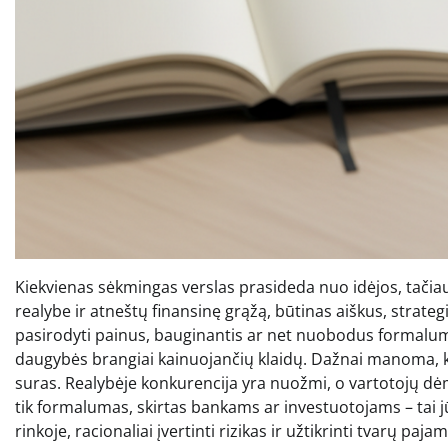
Kiekvienas sėkmingas verslas prasideda nuo idėjos, tačia
realybe ir atneštų finansinę grąžą, būtinas aiškus, strateg
pasirodyti painus, bauginantis ar net nuobodus formalum
daugybės brangiai kainuojančių klaidų. Dažnai manoma, kad
suras. Realybėje konkurencija yra nuožmi, o vartotojų dėm
tik formalumas, skirtas bankams ar investuotojams – tai 
rinkoje, racionaliai įvertinti rizikas ir užtikrinti tvarų 