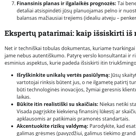
Finansinis planas ir ilgalaikės prognozės:
Tai bene
detaliai atsispindėti jūsų planuojamas pelno ir nuos
balansas mažiausiai trejiems (idealiu atveju – penke
Ekspertų patarimai: kaip išsiskirti iš
Net ir techniškai tobulas dokumentas, kuriame tvarkingai sura
jame nebus autentiškumo. Patyrę verslo konsultantai ir ri
esminius aspektus, kurie padeda išsiskirti itin triukšmingo
Išryškinkite unikalų vertės pasiūlymą:
Jūsų skaity
vartotojai rinksis būtent jus, o ne ilgametę patirtį tu
būti technologinės inovacijos, žymiai geresnis klien
laikas.
Būkite itin realistiški su skaičiais:
Niekas netiki st
Visada pagrįskite kiekvieną finansinį lūkestį ar skai
apklausomis ar patikimais pramonės standartais.
Akcentuokite rizikų valdymą:
Parodykite, kad esate
galimas grėsmes (pavyzdžiui, galimus tiekimo grandinė