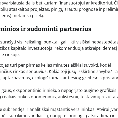
 svarbiausia dalis bet kuriam finansuotojui ar kreditoriui. Či
tolių ataskaitos projektas, pinigų srautų prognozė ir prelim
riems) metams į priekį.
 minios ir sudominti partnerius
šyti visi reikalingi punktai, gali likti visiškai nepastebėtas,
zikos kapitalo investuotojai rekomenduoja atkreipti dėmesį į
je rinkoje.
tojas turi per pirmas kelias minutes aiškiai suvokti, kodėl
rinčius rinkos senbuvius. Kokia toji jūsų išskirtinė savybė? Tai
tų aptarnavimas, ekologiškumas ar tiesiog greitesnis prista
aigaus, eksponentinio ir niekuo nepagrįsto augimo grafikais.
čių realiais rinkos duomenimis, ankstesnių testavimų rezultata
 subrendęs ir analitiškai mąstantis verslininkas. Atvirai įva
s sutrikimus, infliaciją, naujų technologijų atsiradimą) ir