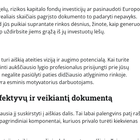
gelų, rizikos kapitalo fondų investicijų ar pasinaudoti Europ
ealiais skaičiais pagrįsto dokumento to padaryti nepavyks.
d jūs puikiai suprantate rinkos dėsnius, žinote, kaip generuo
ip uždirbsite jiems grąžą iš jų investuotų lėšų.
turi aiškią ateities viziją ir augimo potencialą. Kai turite
nti aukščiausio lygio profesionalus prisijungti prie jūsų
negalite pasiūlyti paties didžiausio atlyginimo rinkoje.
s yra esminis motyvatorius darbuotojams.
efektyvų ir veikiantį dokumentą
sia jį suskirstyti į aiškias dalis. Tai labai palengvins patį r
i pagrindiniai komponentai, kuriuos privalo turėti kiekvienas