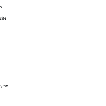
os
site
ašymo