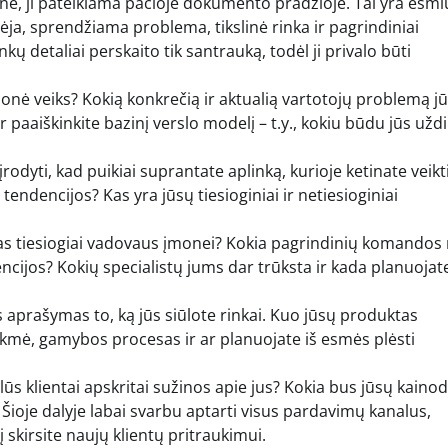
nė, ji pateikiama pačioje dokumento pradžioje. Tai yra esmi
dėja, sprendžiama problema, tikslinė rinka ir pagrindiniai
nkų detaliai perskaito tik santrauką, todėl ji privalo būti
įmonė veiks? Kokią konkrečią ir aktualią vartotojų problemą j
 paaiškinkite bazinį verslo modelį – t.y., kokiu būdu jūs uždi
įrodyti, kad puikiai suprantate aplinką, kurioje ketinate veikti
endencijos? Kas yra jūsų tiesioginiai ir netiesioginiai
s tiesiogiai vadovaus įmonei? Kokia pagrindinių komandos 
encijos? Kokių specialistų jums dar trūksta ir kada planuojat
s aprašymas to, ką jūs siūlote rinkai. Kuo jūsų produktas
ukmė, gamybos procesas ir ar planuojate iš esmės plėsti
ūs klientai apskritai sužinos apie jus? Kokia bus jūsų kaino
? Šioje dalyje labai svarbu aptarti visus pardavimų kanalus,
skirsite naujų klientų pritraukimui.