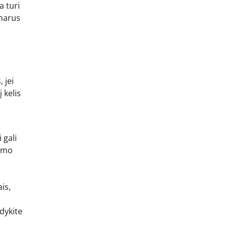
a turi
inarus
 jei
 kelis
 gali
tymo
is,
rdykite