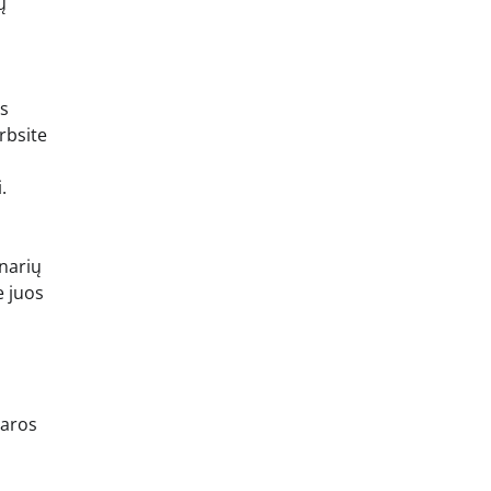
ų
ūs
rbsite
.
narių
e juos
daros