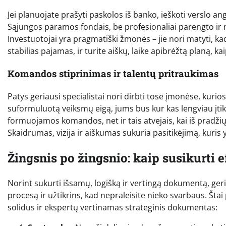
Jei planuojate prašyti paskolos iš banko, ieškoti verslo an
Sąjungos paramos fondais, be profesionaliai parengto ir r
Investuotojai yra pragmatiški žmonės – jie nori matyti, ka
stabilias pajamas, ir turite aiškų, laike apibrėžtą planą, ka
Komandos stiprinimas ir talentų pritraukimas
Patys geriausi specialistai nori dirbti tose įmonėse, kurios 
suformuluotą veiksmų eigą, jums bus kur kas lengviau įtiki
formuojamos komandos, net ir tais atvejais, kai iš pradžių 
Skaidrumas, vizija ir aiškumas sukuria pasitikėjimą, kuri
Žingsnis po žingsnio: kaip susikurti 
Norint sukurti išsamų, logišką ir vertingą dokumentą, geriau
procesą ir užtikrins, kad nepraleisite nieko svarbaus. Šta
solidus ir ekspertų vertinamas strateginis dokumentas: