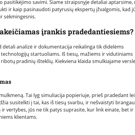
mo pasitikėjimo savimi. Šiame straipsnyje detaliai aptarsime,
kti ir kaip pasinaudoti patyrusių ekspertų įžvalgomis, kad j
ir sėkmingesnis.
pakeičiamas įrankis pradedantiesiems?
detali analizė ir dokumentacija reikalinga tik didelėms
 technologijų startuoliams. Iš tiesų, mažiems ir vidutiniams
ribotų pradinių išteklių. Kiekviena klaida smulkiajame versle
vimas
mulkmeną. Tai lyg simuliacija popieriuje, prieš pradedant lei
džia susitelkti į tai, kas iš tiesų svarbu, ir nešvaistyti brangau
r vertybes, jūs ne tik patys suprasite, kur link einate, bet ir
simiems klientams.