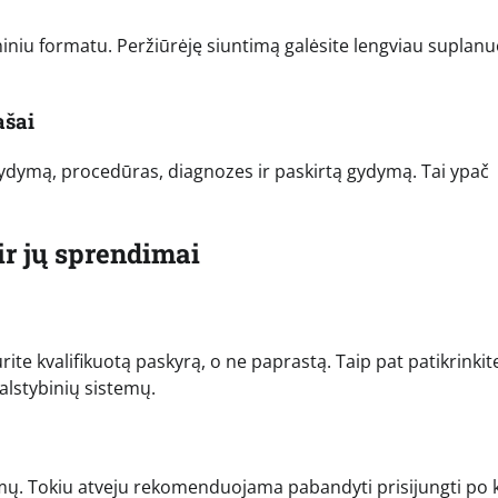
niniu formatu. Peržiūrėję siuntimą galėsite lengviau suplanu
ašai
 gydymą, procedūras, diagnozes ir paskirtą gydymą. Tai ypač
r jų sprendimai
urite kvalifikuotą paskyrą, o ne paprastą. Taip pat patikrinkite
alstybinių sistemų.
inimų. Tokiu atveju rekomenduojama pabandyti prisijungti po 