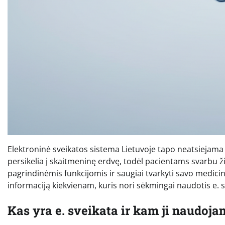
Elektroninė sveikatos sistema Lietuvoje tapo neatsiejam
persikelia į skaitmeninę erdvę, todėl pacientams svarbu žino
pagrindinėmis funkcijomis ir saugiai tvarkyti savo medicinin
informaciją kiekvienam, kuris nori sėkmingai naudotis e. s
Kas yra e. sveikata ir kam ji naudoj