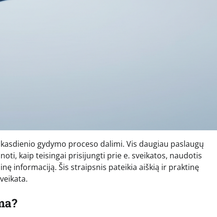
a kasdienio gydymo proceso dalimi. Vis daugiau paslaugų
ti, kaip teisingai prisijungti prie e. sveikatos, naudotis
ę informaciją. Šis straipsnis pateikia aiškią ir praktinę
veikata.
ama?