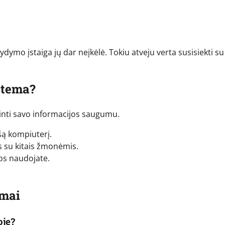
dymo įstaiga jų dar neįkėlė. Tokiu atveju verta susisiekti su
istema?
pinti savo informacijos saugumu.
šą kompiuterį.
 su kitais žmonėmis.
uos naudojate.
imai
oje?