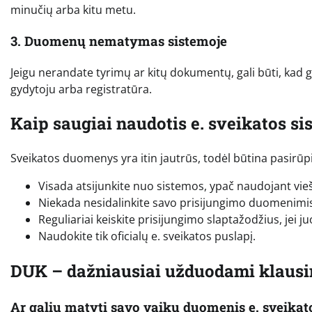
minučių arba kitu metu.
3. Duomenų nematymas sistemoje
Jeigu nerandate tyrimų ar kitų dokumentų, gali būti, kad gy
gydytoju arba registratūra.
Kaip saugiai naudotis e. sveikatos s
Sveikatos duomenys yra itin jautrūs, todėl būtina pasirū
Visada atsijunkite nuo sistemos, ypač naudojant vie
Niekada nesidalinkite savo prisijungimo duomenimis
Reguliariai keiskite prisijungimo slaptažodžius, jei j
Naudokite tik oficialų e. sveikatos puslapį.
DUK – dažniausiai užduodami klaus
Ar galiu matyti savo vaikų duomenis e. sveikat