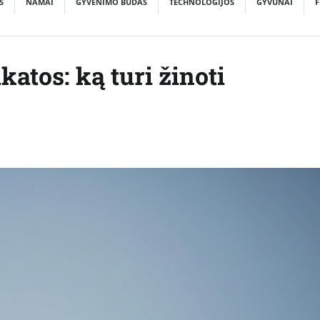
S
NAMAI
GYVENIMO BŪDAS
TECHNOLOGIJOS
GYVŪNAI
F
ikatos: ką turi žinoti