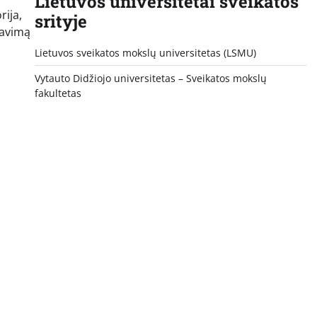
Lietuvos universitetai sveikatos
rija,
srityje
ravimą
Lietuvos sveikatos mokslų universitetas (LSMU)
Vytauto Didžiojo universitetas
– Sveikatos mokslų
fakultetas