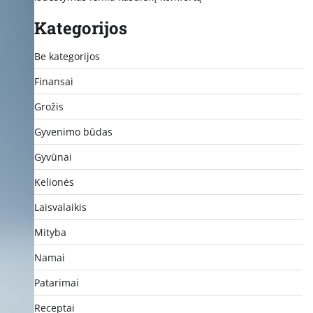
Kategorijos
Be kategorijos
Finansai
Grožis
Gyvenimo būdas
Gyvūnai
Kelionės
Laisvalaikis
Mityba
Namai
Patarimai
Receptai