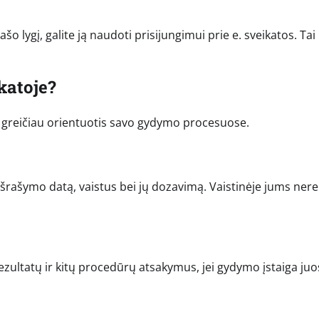
šo lygį, galite ją naudoti prisijungimui prie e. sveikatos. Tai 
katoje?
s greičiau orientuotis savo gydymo procesuose.
ų išrašymo datą, vaistus bei jų dozavimą. Vaistinėje jums nere
rezultatų ir kitų procedūrų atsakymus, jei gydymo įstaiga juo