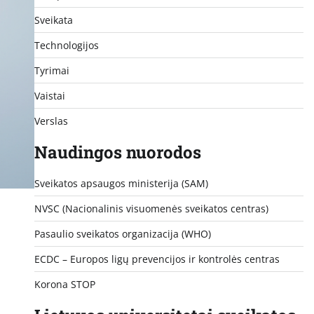
Sveikata
Technologijos
Tyrimai
Vaistai
Verslas
Naudingos nuorodos
Sveikatos apsaugos ministerija (SAM)
NVSC (Nacionalinis visuomenės sveikatos centras)
Pasaulio sveikatos organizacija (WHO)
ECDC – Europos ligų prevencijos ir kontrolės centras
Korona STOP