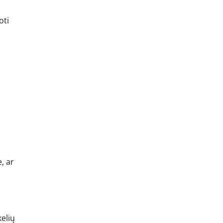
oti
, ar
kelių