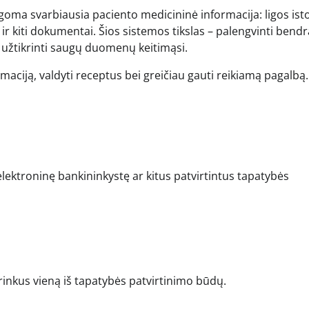
ugoma svarbiausia paciento medicininė informacija: ligos isto
i ir kiti dokumentai. Šios sistemos tikslas – palengvinti bend
i užtikrinti saugų duomenų keitimąsi.
maciją, valdyti receptus bei greičiau gauti reikiamą pagalbą.
elektroninę bankininkystę ar kitus patvirtintus tapatybės
irinkus vieną iš tapatybės patvirtinimo būdų.