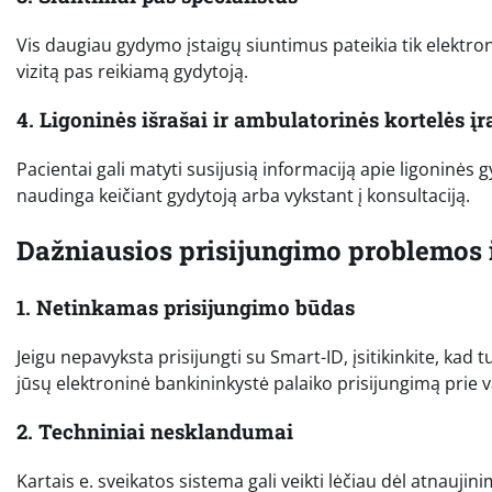
Vis daugiau gydymo įstaigų siuntimus pateikia tik elektro
vizitą pas reikiamą gydytoją.
4. Ligoninės išrašai ir ambulatorinės kortelės įr
Pacientai gali matyti susijusią informaciją apie ligoninės
naudinga keičiant gydytoją arba vykstant į konsultaciją.
Dažniausios prisijungimo problemos i
1. Netinkamas prisijungimo būdas
Jeigu nepavyksta prisijungti su Smart-ID, įsitikinkite, kad t
jūsų elektroninė bankininkystė palaiko prisijungimą prie v
2. Techniniai nesklandumai
Kartais e. sveikatos sistema gali veikti lėčiau dėl atnauj