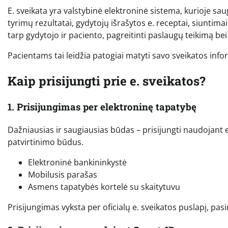
E. sveikata yra valstybinė elektroninė sistema, kurioje sa
tyrimų rezultatai, gydytojų išrašytos e. receptai, siuntima
tarp gydytojo ir paciento, pagreitinti paslaugų teikimą be
Pacientams tai leidžia patogiai matyti savo sveikatos infor
Kaip prisijungti prie e. sveikatos?
1. Prisijungimas per elektroninę tapatybę
Dažniausias ir saugiausias būdas – prisijungti naudojant 
patvirtinimo būdus.
Elektroninė bankininkystė
Mobilusis parašas
Asmens tapatybės kortelė su skaitytuvu
Prisijungimas vyksta per oficialų e. sveikatos puslapį, pas