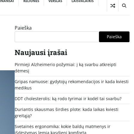
INANSAI
KELIONĖS
VERSLAS
LAISVALAIKIS
Paieška
Paieška
Naujausi įrašai
Pirmieji Alzheimerio požymiai: į ką svarbu atkreipti
dėmesį
Gripas namuose: gydytojų rekomendacijos ir kada kviesti
medikus
DDT cholesterolis: ką rodo tyrimai ir kodėl tai svarbu?
Duriantis skausmas širdies plote: kada laikas kviesti
greitąją?
Svetainės ergonomika: kokie baldų matmenys ir
išdėstymas lemia kasdienį komfortą