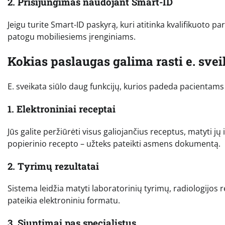
2. Prisijungimas naudojant Smart-ID
Jeigu turite Smart-ID paskyrą, kuri atitinka kvalifikuoto para
patogu mobiliesiems įrenginiams.
Kokias paslaugas galima rasti e. svei
E. sveikata siūlo daug funkcijų, kurios padeda pacientam
1. Elektroniniai receptai
Jūs galite peržiūrėti visus galiojančius receptus, matyti j
popierinio recepto – užteks pateikti asmens dokumentą.
2. Tyrimų rezultatai
Sistema leidžia matyti laboratorinių tyrimų, radiologijos 
pateikia elektroniniu formatu.
3. Siuntimai pas specialistus