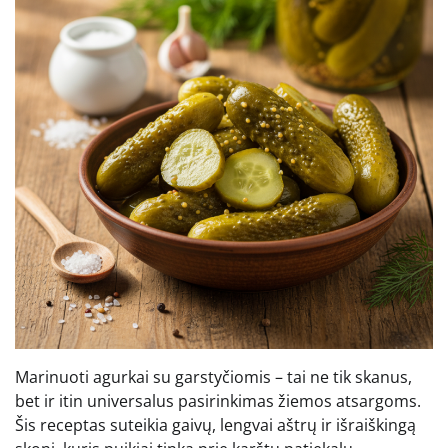
Marinuoti agurkai su garstyčiomis – tai ne tik skanus,
bet ir itin universalus pasirinkimas žiemos atsargoms.
Šis receptas suteikia gaivų, lengvai aštrų ir išraiškingą