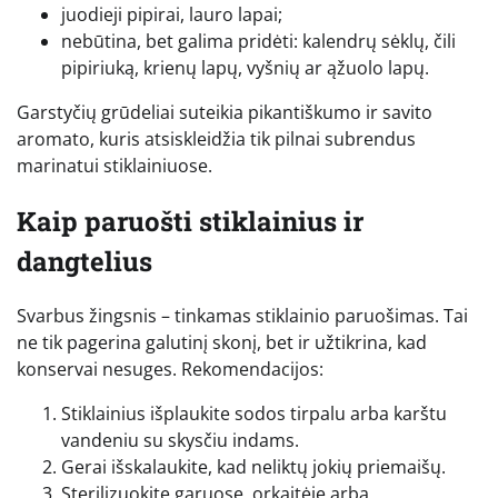
juodieji pipirai, lauro lapai;
nebūtina, bet galima pridėti: kalendrų sėklų, čili
pipiriuką, krienų lapų, vyšnių ar ąžuolo lapų.
Garstyčių grūdeliai suteikia pikantiškumo ir savito
aromato, kuris atsiskleidžia tik pilnai subrendus
marinatui stiklainiuose.
Kaip paruošti stiklainius ir
dangtelius
Svarbus žingsnis – tinkamas stiklainio paruošimas. Tai
ne tik pagerina galutinį skonį, bet ir užtikrina, kad
konservai nesuges. Rekomendacijos:
Stiklainius išplaukite sodos tirpalu arba karštu
vandeniu su skysčiu indams.
Gerai išskalaukite, kad neliktų jokių priemaišų.
Sterilizuokite garuose, orkaitėje arba