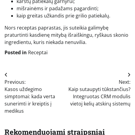
karštų patiekalų garnyrui;
mišrainėms ir padažams pagardinti;
kaip greitas užkandis prie grilio patiekalų.
Nors receptas paprastas, jis suteikia galimybę
praturtinti kasdienę mitybą išraiškingu, ryškaus skonio
ingredientu, kuris niekada nenuvilia.
Posted in
Receptai
Navigacija
Previous:
Next:
tarp
Kasos uždegimo
Kaip sutaupyti tūkstančius?
įrašų
simptomai: kada verta
Integruotas CRM modulis
sunerimti ir kreiptis į
vietoj kelių atskirų sistemų
medikus
Rekomenduojami straipsniai