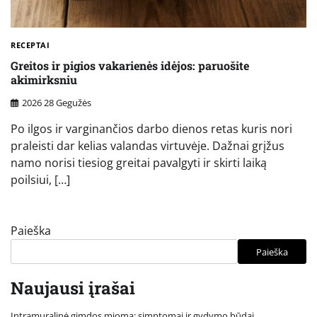
RECEPTAI
Greitos ir pigios vakarienės idėjos: paruošite
akimirksniu
2026 28 Gegužės
Po ilgos ir varginančios darbo dienos retas kuris nori
praleisti dar kelias valandas virtuvėje. Dažnai grįžus
namo norisi tiesiog greitai pavalgyti ir skirti laiką
poilsiui, […]
Paieška
Paieška
Naujausi įrašai
Intramuralinė gimdos mioma: simptomai ir gydymo būdai