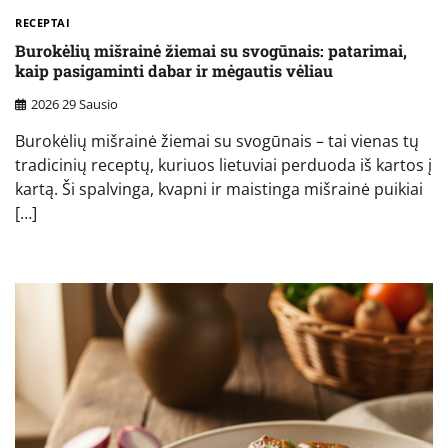
RECEPTAI
Burokėlių mišrainė žiemai su svogūnais: patarimai,
kaip pasigaminti dabar ir mėgautis vėliau
2026 29 Sausio
Burokėlių mišrainė žiemai su svogūnais – tai vienas tų
tradicinių receptų, kuriuos lietuviai perduoda iš kartos į
kartą. Ši spalvinga, kvapni ir maistinga mišrainė puikiai
[…]