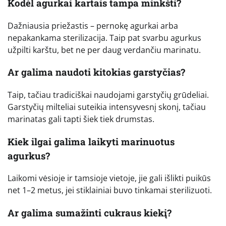
Kodėl agurkai kartais tampa minkšti?
Dažniausia priežastis – pernokę agurkai arba
nepakankama sterilizacija. Taip pat svarbu agurkus
užpilti karštu, bet ne per daug verdančiu marinatu.
Ar galima naudoti kitokias garstyčias?
Taip, tačiau tradiciškai naudojami garstyčių grūdeliai.
Garstyčių milteliai suteikia intensyvesnį skonį, tačiau
marinatas gali tapti šiek tiek drumstas.
Kiek ilgai galima laikyti marinuotus
agurkus?
Laikomi vėsioje ir tamsioje vietoje, jie gali išlikti puikūs
net 1–2 metus, jei stiklainiai buvo tinkamai sterilizuoti.
Ar galima sumažinti cukraus kiekį?