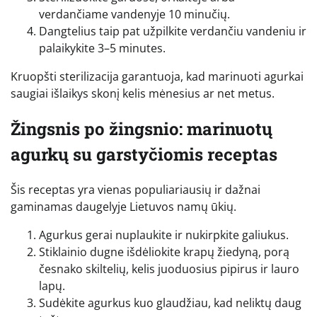
verdančiame vandenyje 10 minučių.
Dangtelius taip pat užpilkite verdančiu vandeniu ir
palaikykite 3–5 minutes.
Kruopšti sterilizacija garantuoja, kad marinuoti agurkai
saugiai išlaikys skonį kelis mėnesius ar net metus.
Žingsnis po žingsnio: marinuotų
agurkų su garstyčiomis receptas
Šis receptas yra vienas populiariausių ir dažnai
gaminamas daugelyje Lietuvos namų ūkių.
Agurkus gerai nuplaukite ir nukirpkite galiukus.
Stiklainio dugne išdėliokite krapų žiedyną, porą
česnako skiltelių, kelis juoduosius pipirus ir lauro
lapų.
Sudėkite agurkus kuo glaudžiau, kad neliktų daug