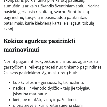
skonį, kuris puikiai tinka prie karštų patiekalų,
sumuštinių ar kaip užkandis šventiniam stalui. Norint
pasiekti geriausią rezultatą, svarbu žinoti keletą
pagrindinių taisyklių ir pasinaudoti patikrintais
patarimais, kurie kiekvieną kartą leis išgauti tobulą
skonį.
Kokius agurkus pasirinkti
marinavimui
Norint pagaminti kokybiškus marinuotus agurkus su
garstyčiomis, reikėtų pradėti nuo tinkamo pagrindinės
žaliavos pasirinkimo. Agurkai turėtų būti:
kuo šviežesni – geriausia ką tik nuskinti;
nedideli ir vienodo dydžio – taip jie tolygiau
įsisotina marinatu;
kieti, be minkštų vietų ir pažeidimų;
plona žievele, kuri greitai sugeria skonį.