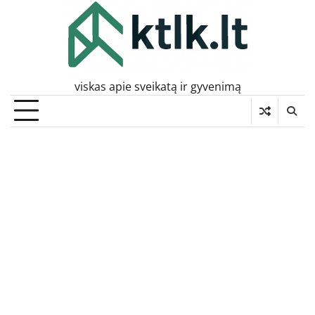
Skip
to
content
viskas apie sveikatą ir gyvenimą