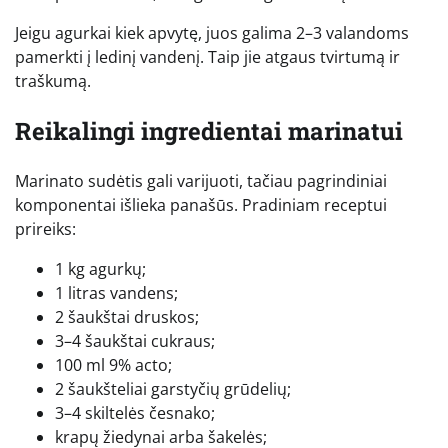
Jeigu agurkai kiek apvytę, juos galima 2–3 valandoms
pamerkti į ledinį vandenį. Taip jie atgaus tvirtumą ir
traškumą.
Reikalingi ingredientai marinatui
Marinato sudėtis gali varijuoti, tačiau pagrindiniai
komponentai išlieka panašūs. Pradiniam receptui
prireiks:
1 kg agurkų;
1 litras vandens;
2 šaukštai druskos;
3–4 šaukštai cukraus;
100 ml 9% acto;
2 šaukšteliai garstyčių grūdelių;
3–4 skiltelės česnako;
krapų žiedynai arba šakelės;