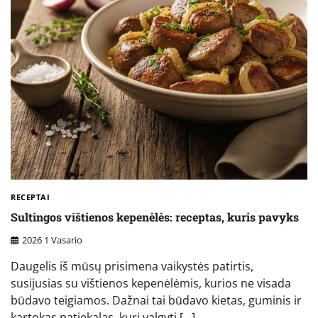
RECEPTAI
Sultingos vištienos kepenėlės: receptas, kuris pavyks
2026 1 Vasario
Daugelis iš mūsų prisimena vaikystės patirtis,
susijusias su vištienos kepenėlėmis, kurios ne visada
būdavo teigiamos. Dažnai tai būdavo kietas, guminis ir
kartokas patiekalas, kurį valgyti […]