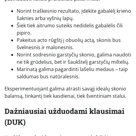
Norint traškesnio rezultato, įdėkite gabalėlį krieno
šaknies arba vyšnių lapų.
Šiek tiek aitrumo suteiks nedidelis gabalėlis čili
pipiro.
Pakeitus acto rūgštį į obuolių actą, skonis bus
švelnesnis ir malonesnis.
Norint sodresnio garstyčių skonio, galima naudoti
ne tik grūdelius, bet ir šaukštelį garstyčių miltelių.
Marinatą galima pagardinti lašeliu medaus – taip
saldumas bus natūralesnis.
Eksperimentuojant galima atrasti savąjį idealų skonio
balansą, tinkantį tiek kasdienai, tiek šventiniam stalui.
Dažniausiai užduodami klausimai
(DUK)