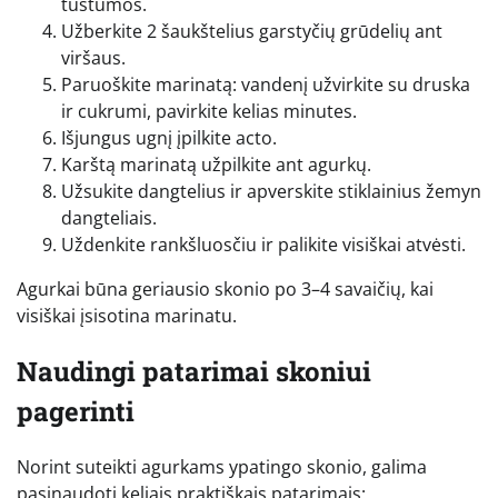
tuštumos.
Užberkite 2 šaukštelius garstyčių grūdelių ant
viršaus.
Paruoškite marinatą: vandenį užvirkite su druska
ir cukrumi, pavirkite kelias minutes.
Išjungus ugnį įpilkite acto.
Karštą marinatą užpilkite ant agurkų.
Užsukite dangtelius ir apverskite stiklainius žemyn
dangteliais.
Uždenkite rankšluosčiu ir palikite visiškai atvėsti.
Agurkai būna geriausio skonio po 3–4 savaičių, kai
visiškai įsisotina marinatu.
Naudingi patarimai skoniui
pagerinti
Norint suteikti agurkams ypatingo skonio, galima
pasinaudoti keliais praktiškais patarimais: