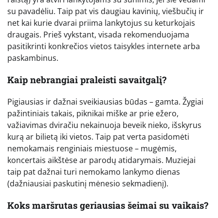
su pavadėliu. Taip pat vis daugiau kavinių, viešbučių ir
net kai kurie dvarai priima lankytojus su keturkojais
draugais. Prieš vykstant, visada rekomenduojama
pasitikrinti konkrečios vietos taisykles internete arba
paskambinus.
Kaip nebrangiai praleisti savaitgalį?
Pigiausias ir dažnai sveikiausias būdas – gamta. Žygiai
pažintiniais takais, piknikai miške ar prie ežero,
važiavimas dviračiu nekainuoja beveik nieko, išskyrus
kurą ar bilietą iki vietos. Taip pat verta pasidomėti
nemokamais renginiais miestuose – mugėmis,
koncertais aikštėse ar parodų atidarymais. Muziejai
taip pat dažnai turi nemokamo lankymo dienas
(dažniausiai paskutinį mėnesio sekmadienį).
Koks maršrutas geriausias šeimai su vaikais?