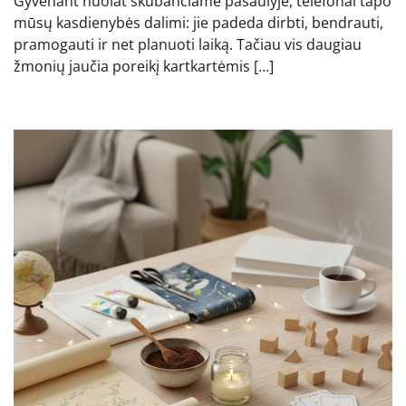
Gyvenant nuolat skubančiame pasaulyje, telefonai tapo
mūsų kasdienybės dalimi: jie padeda dirbti, bendrauti,
pramogauti ir net planuoti laiką. Tačiau vis daugiau
žmonių jaučia poreikį kartkartėmis […]