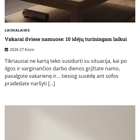
LAISVALAIKIS
Vakarai dviese namuose: 10 idėjų turiningam laikui
2026 27 Kovo
Tikriausiai ne kartą teko susidurti su situacija, kai po
ilgos ir varginančios darbo dienos grįžtate namo,
pavalgote vakarienę ir… tiesiog susėdę ant sofos
pradedate naršyti […]