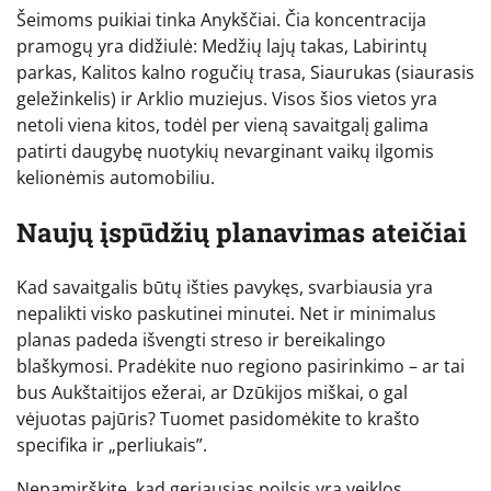
Šeimoms puikiai tinka Anykščiai. Čia koncentracija
pramogų yra didžiulė: Medžių lajų takas, Labirintų
parkas, Kalitos kalno rogučių trasa, Siaurukas (siaurasis
geležinkelis) ir Arklio muziejus. Visos šios vietos yra
netoli viena kitos, todėl per vieną savaitgalį galima
patirti daugybę nuotykių nevarginant vaikų ilgomis
kelionėmis automobiliu.
Naujų įspūdžių planavimas ateičiai
Kad savaitgalis būtų išties pavykęs, svarbiausia yra
nepalikti visko paskutinei minutei. Net ir minimalus
planas padeda išvengti streso ir bereikalingo
blaškymosi. Pradėkite nuo regiono pasirinkimo – ar tai
bus Aukštaitijos ežerai, ar Dzūkijos miškai, o gal
vėjuotas pajūris? Tuomet pasidomėkite to krašto
specifika ir „perliukais”.
Nepamirškite, kad geriausias poilsis yra veiklos