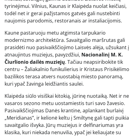
tyrinėjimui. Vilnius, Kaunas ir Klaipėda nuolat keičiasi,
todėl net ir gerai pažįstamos gatvės gali nustebinti
naujomis parodomis, restoranais ar instaliacijomis.
Kaune pastaruoju metu atgimsta tarpukario
modernizmo architektūra. Savaitgalio maršrutas gali
prasidėti nuo pasivaikščiojimo Laisvės alėja, užsukant į
atnaujintus muziejus, pavyzdžiui,
Nacionalinį M. K.
Čiurlionio dailės muziejų
. Tačiau neapsiribokite tik
centru – Žaliakalnio funikulierius ir Kristaus Prisikėlimo
bazilikos terasa atvers nuostabią miesto panoramą,
kuri ypač žavinga leidžiantis saulei.
Klaipėda siūlo visiškai kitokią, jūrinę nuotaiką. Net ir ne
vasaros sezono metu uostamiestis turi savo žavesio.
Pasivaikščiojimas Danės krantine, aplankant burlaivį
„Meridianas”, ir kelionė keltu į Smiltynę gali tapti puikia
savaitgalio išvyka. Jūrų muziejus ir delfinariumas yra
klasika, kuri niekada nenuvilia, ypač jei keliaujate su