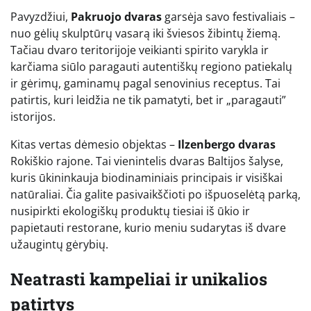
Pavyzdžiui,
Pakruojo dvaras
garsėja savo festivaliais –
nuo gėlių skulptūrų vasarą iki šviesos žibintų žiemą.
Tačiau dvaro teritorijoje veikianti spirito varykla ir
karčiama siūlo paragauti autentiškų regiono patiekalų
ir gėrimų, gaminamų pagal senovinius receptus. Tai
patirtis, kuri leidžia ne tik pamatyti, bet ir „paragauti”
istorijos.
Kitas vertas dėmesio objektas –
Ilzenbergo dvaras
Rokiškio rajone. Tai vienintelis dvaras Baltijos šalyse,
kuris ūkininkauja biodinaminiais principais ir visiškai
natūraliai. Čia galite pasivaikščioti po išpuoselėtą parką,
nusipirkti ekologiškų produktų tiesiai iš ūkio ir
papietauti restorane, kurio meniu sudarytas iš dvare
užaugintų gėrybių.
Neatrasti kampeliai ir unikalios
patirtys