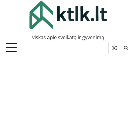
Skip
to
content
viskas apie sveikatą ir gyvenimą