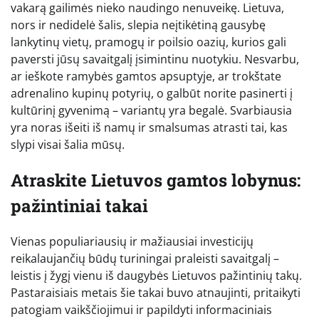
vakarą gailimės nieko naudingo nenuveikę. Lietuva,
nors ir nedidelė šalis, slepia neįtikėtiną gausybę
lankytinų vietų, pramogų ir poilsio oazių, kurios gali
paversti jūsų savaitgalį įsimintinu nuotykiu. Nesvarbu,
ar ieškote ramybės gamtos apsuptyje, ar trokštate
adrenalino kupinų potyrių, o galbūt norite pasinerti į
kultūrinį gyvenimą – variantų yra begalė. Svarbiausia
yra noras išeiti iš namų ir smalsumas atrasti tai, kas
slypi visai šalia mūsų.
Atraskite Lietuvos gamtos lobynus:
pažintiniai takai
Vienas populiariausių ir mažiausiai investicijų
reikalaujančių būdų turiningai praleisti savaitgalį –
leistis į žygį vienu iš daugybės Lietuvos pažintinių takų.
Pastaraisiais metais šie takai buvo atnaujinti, pritaikyti
patogiam vaikščiojimui ir papildyti informaciniais