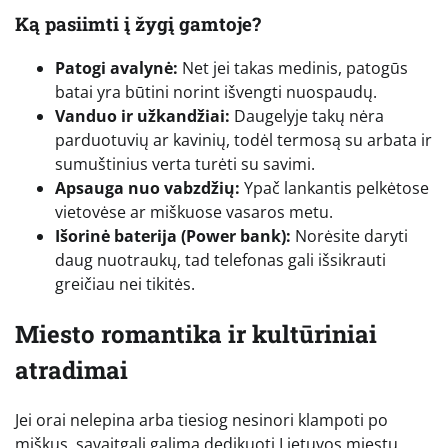
Ką pasiimti į žygį gamtoje?
Patogi avalynė:
Net jei takas medinis, patogūs
batai yra būtini norint išvengti nuospaudų.
Vanduo ir užkandžiai:
Daugelyje takų nėra
parduotuvių ar kavinių, todėl termosą su arbata ir
sumuštinius verta turėti su savimi.
Apsauga nuo vabzdžių:
Ypač lankantis pelkėtose
vietovėse ar miškuose vasaros metu.
Išorinė baterija (Power bank):
Norėsite daryti
daug nuotraukų, tad telefonas gali išsikrauti
greičiau nei tikitės.
Miesto romantika ir kultūriniai
atradimai
Jei orai nelepina arba tiesiog nesinori klampoti po
miškus, savaitgalį galima dedikuoti Lietuvos miestų