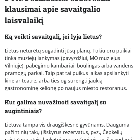
klausimai apie savaitgalio
laisvalaikį
Ką veikti savaitgalį, jei lyja lietus?
Lietus neturėtų sugadinti jūsų planų. Tokiu oru puikiai
tinka muziejų lankymas (pavyzdžiui, MO muziejus
Vilniuje), pabėgimo kambariai, boulingas arba vandens
pramogų parkai. Taip pat tai puikus laikas apsilankyti
kine ar teatre, arba tiesiog surengti jaukią
gastronominę kelionę po naujus miesto restoranus.
Kur galima nuvažiuoti savaitgalį su
augintiniais?
Lietuva tampa vis draugiškesnė gyvūnams. Dauguma
pažintinių takų (išskyrus rezervatus, pvz., Čepkelių
raistą) yra atviri lankytojams su šunimis, jei šie vedami