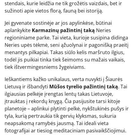
stendais, kurie leidžia ne tik grožėtis vaizdais, bet ir
sužinoti apie vietos florą, fauną bei istoriją.
Jei gyvenate sostinėje ar jos apylinkėse, būtinai
aplankykite
Karmazinų pažintinį taką
Neries
regioniniame parke. Tai vieta, kurioje susipina didinga
Neries upės tėkmė, seni ąžuolynai ir pagonišką praeitį
menantys pilkapiai. Takas siūlo kelis maršruto ilgius,
todėl jis puikiai tinka tiek šeimoms su mažais vaikais,
tiek ištvermingesniems žygeiviams.
Ieškantiems kažko unikalaus, verta nuvykti į Šiaurės
Lietuvą ir išbandyti
Mūšos tyrelio pažintinį taką
. Tai
ilgiausias pelkėje įrengtas lentų takas Lietuvoje,
įtrauktas į rekordų knygą. Čia pasijusite tarsi kitoje
planetoje – aplinkui plytinti pelkė, nykštukinės pušys ir
tyla, kurią pertraukia tik gervių klyksmas, sukuria
neapsakomą ramybės jausmą. Tai ideali vieta
fotografijai ar tiesiog meditaciniam pasivaikščiojimui.