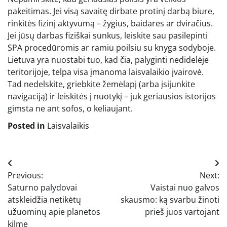
pakeitimas. Jei visą savaitę dirbate protinį darbą biure,
rinkitės fizinį aktyvumą – žygius, baidares ar dviračius.
Jei jūsų darbas fiziškai sunkus, leiskite sau pasilepinti
SPA procedūromis ar ramiu poilsiu su knyga sodyboje.
Lietuva yra nuostabi tuo, kad čia, palyginti nedidelėje
teritorijoje, telpa visa įmanoma laisvalaikio įvairovė.
Tad nedelskite, griebkite žemėlapį (arba įsijunkite
navigaciją) ir leiskitės į nuotykį – juk geriausios istorijos
gimsta ne ant sofos, o keliaujant.
Posted in
Laisvalaikis
Navigacija
Previous:
Next:
tarp
Saturno palydovai
Vaistai nuo galvos
įrašų
atskleidžia netikėtų
skausmo: ką svarbu žinoti
užuominų apie planetos
prieš juos vartojant
kilmę