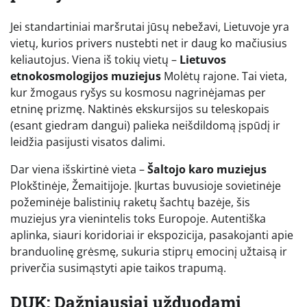
Jei standartiniai maršrutai jūsų nebežavi, Lietuvoje yra
vietų, kurios privers nustebti net ir daug ko mačiusius
keliautojus. Viena iš tokių vietų –
Lietuvos
etnokosmologijos muziejus
Molėtų rajone. Tai vieta,
kur žmogaus ryšys su kosmosu nagrinėjamas per
etninę prizmę. Naktinės ekskursijos su teleskopais
(esant giedram dangui) palieka neišdildomą įspūdį ir
leidžia pasijusti visatos dalimi.
Dar viena išskirtinė vieta –
Šaltojo karo muziejus
Plokštinėje, Žemaitijoje. Įkurtas buvusioje sovietinėje
požeminėje balistinių raketų šachtų bazėje, šis
muziejus yra vienintelis toks Europoje. Autentiška
aplinka, siauri koridoriai ir ekspozicija, pasakojanti apie
branduolinę grėsmę, sukuria stiprų emocinį užtaisą ir
priverčia susimąstyti apie taikos trapumą.
DUK: Dažniausiai užduodami