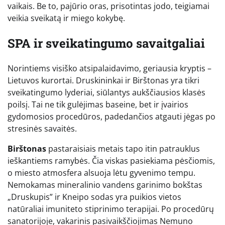
vaikais. Be to, pajūrio oras, prisotintas jodo, teigiamai
veikia sveikatą ir miego kokybę.
SPA ir sveikatingumo savaitgaliai
Norintiems visiško atsipalaidavimo, geriausia kryptis –
Lietuvos kurortai. Druskininkai ir Birštonas yra tikri
sveikatingumo lyderiai, siūlantys aukščiausios klasės
poilsį. Tai ne tik gulėjimas baseine, bet ir įvairios
gydomosios procedūros, padedančios atgauti jėgas po
stresinės savaitės.
Birštonas
pastaraisiais metais tapo itin patrauklus
ieškantiems ramybės. Čia viskas pasiekiama pėsčiomis,
o miesto atmosfera alsuoja lėtu gyvenimo tempu.
Nemokamas mineralinio vandens garinimo bokštas
„Druskupis” ir Kneipo sodas yra puikios vietos
natūraliai imuniteto stiprinimo terapijai. Po procedūrų
sanatorijoje, vakarinis pasivaikščiojimas Nemuno