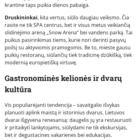
krantine taps puikia dienos pabaiga.
Druskininkai
, kita vertus, siūlo daugiau veiksmo. Čia
rasite ne tik SPA centrus, bet ir visus metus veikiančią
slidinėjimo areną „Snow Arena” bei vandens parką. Tai
puikus pasirinkimas tiems, kurie nori derinti pasyvų
poilsį su aktyviomis pramogomis. Be to, mieste gausu
puikių restoranų, siūlančių tiek tradicinę dzūkišką, tiek
modernią europietišką virtuvę.
Gastronominės kelionės ir dvarų
kultūra
Vis populiarėjanti tendencija – savaitgalio išvykas
planuoti aplink maistą ir istorinius dvarus. Lietuvos
dvarai išgyvena renesansą: daugelis jų yra restauruoti
ir pritaikyti lankytojams, siūlydami ne tik ekskursijas,
bet ir degustacines vakarienes bei edukacijas.