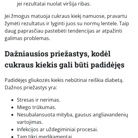
jei rezultatai nuolat viršija ribas.
Jei žmogus matuoja cukraus kiekį namuose, pravartu
žymėti rezultatus ir lyginti juos su normų lentele. Taip
daug paprasčiau pastebėti tendencijas ar atpažinti
galimas problemas.
Dažniausios priežastys, kodėl
cukraus kiekis gali būti padidėjęs
Padidėjęs gliukozės kiekis nebūtinai reiškia diabetą.
Dažnos priežastys yra:
Stresas ir nerimas.
Miego trūkumas.
Nesubalansuota mityba, gausus angliavandenių
vartojimas.
Infekcijos ar uždegiminiai procesai.
Tam tikri medikamentai.