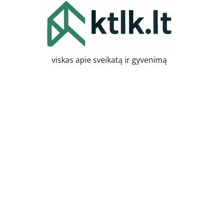
Skip
to
content
viskas apie sveikatą ir gyvenimą