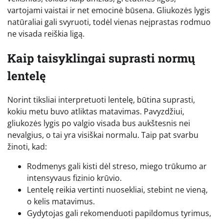
vartojami vaistai ir net emocinė būsena. Gliukozės lygis
natūraliai gali svyruoti, todėl vienas neįprastas rodmuo
ne visada reiškia ligą.
Kaip taisyklingai suprasti normų
lentelę
Norint tiksliai interpretuoti lentelę, būtina suprasti,
kokiu metu buvo atliktas matavimas. Pavyzdžiui,
gliukozės lygis po valgio visada bus aukštesnis nei
nevalgius, o tai yra visiškai normalu. Taip pat svarbu
žinoti, kad:
Rodmenys gali kisti dėl streso, miego trūkumo ar
intensyvaus fizinio krūvio.
Lentelę reikia vertinti nuosekliai, stebint ne vieną,
o kelis matavimus.
Gydytojas gali rekomenduoti papildomus tyrimus,