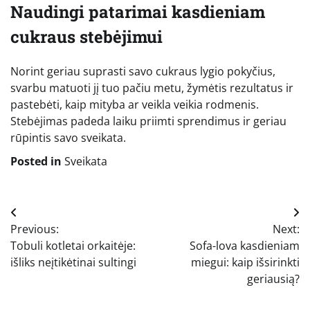
Naudingi patarimai kasdieniam
cukraus stebėjimui
Norint geriau suprasti savo cukraus lygio pokyčius,
svarbu matuoti jį tuo pačiu metu, žymėtis rezultatus ir
pastebėti, kaip mityba ar veikla veikia rodmenis.
Stebėjimas padeda laiku priimti sprendimus ir geriau
rūpintis savo sveikata.
Posted in
Sveikata
Navigacija
Previous:
Next:
tarp
Tobuli kotletai orkaitėje:
Sofa-lova kasdieniam
įrašų
išliks neįtikėtinai sultingi
miegui: kaip išsirinkti
geriausią?