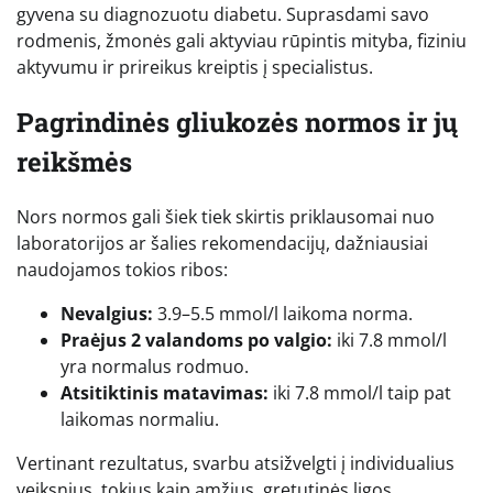
gyvena su diagnozuotu diabetu. Suprasdami savo
rodmenis, žmonės gali aktyviau rūpintis mityba, fiziniu
aktyvumu ir prireikus kreiptis į specialistus.
Pagrindinės gliukozės normos ir jų
reikšmės
Nors normos gali šiek tiek skirtis priklausomai nuo
laboratorijos ar šalies rekomendacijų, dažniausiai
naudojamos tokios ribos:
Nevalgius:
3.9–5.5 mmol/l laikoma norma.
Praėjus 2 valandoms po valgio:
iki 7.8 mmol/l
yra normalus rodmuo.
Atsitiktinis matavimas:
iki 7.8 mmol/l taip pat
laikomas normaliu.
Vertinant rezultatus, svarbu atsižvelgti į individualius
veiksnius, tokius kaip amžius, gretutinės ligos,