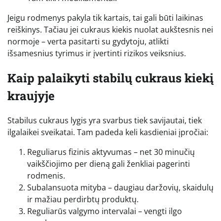
Jeigu rodmenys pakyla tik kartais, tai gali būti laikinas
reiškinys. Tačiau jei cukraus kiekis nuolat aukštesnis nei
normoje – verta pasitarti su gydytoju, atlikti
išsamesnius tyrimus ir įvertinti rizikos veiksnius.
Kaip palaikyti stabilų cukraus kiekį
kraujyje
Stabilus cukraus lygis yra svarbus tiek savijautai, tiek
ilgalaikei sveikatai. Tam padeda keli kasdieniai įpročiai:
Reguliarus fizinis aktyvumas – net 30 minučių
vaikščiojimo per dieną gali ženkliai pagerinti
rodmenis.
Subalansuota mityba – daugiau daržovių, skaidulų
ir mažiau perdirbtų produktų.
Reguliarūs valgymo intervalai – vengti ilgo