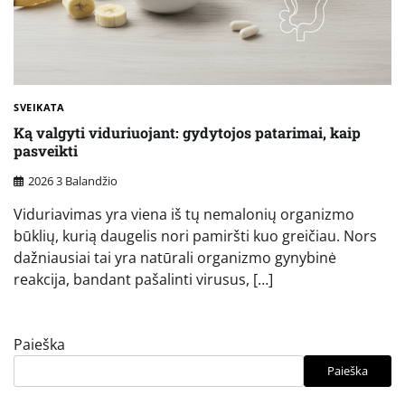
SVEIKATA
Ką valgyti viduriuojant: gydytojos patarimai, kaip
pasveikti
2026 3 Balandžio
Viduriavimas yra viena iš tų nemalonių organizmo
būklių, kurią daugelis nori pamiršti kuo greičiau. Nors
dažniausiai tai yra natūrali organizmo gynybinė
reakcija, bandant pašalinti virusus, […]
Paieška
Paieška