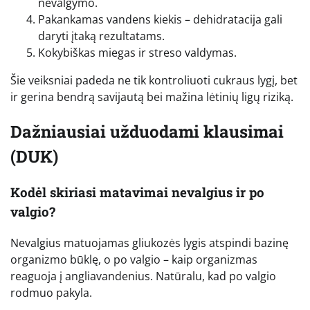
nevalgymo.
Pakankamas vandens kiekis – dehidratacija gali
daryti įtaką rezultatams.
Kokybiškas miegas ir streso valdymas.
Šie veiksniai padeda ne tik kontroliuoti cukraus lygį, bet
ir gerina bendrą savijautą bei mažina lėtinių ligų riziką.
Dažniausiai užduodami klausimai
(DUK)
Kodėl skiriasi matavimai nevalgius ir po
valgio?
Nevalgius matuojamas gliukozės lygis atspindi bazinę
organizmo būklę, o po valgio – kaip organizmas
reaguoja į angliavandenius. Natūralu, kad po valgio
rodmuo pakyla.