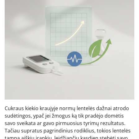
Cukraus kiekio kraujyje normų lentelės dažnai atrodo
sudėtingos, ypač jei žmogus ką tik pradėjo domėtis
savo sveikata ar gavo pirmuosius tyrimų rezultatus.
Tačiau supratus pagrindinius rodiklius, tokios lentelės
tampa aiškiu įrankiu, leidžiančiu kasdien stebėti savo