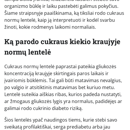
organizmo būklę ir laiku pastebėti galimus pokyčius.
Šiame straipsnyje paaiškinama, ką tiksliai rodo cukraus
normų lentelė, kaip ją interpretuoti ir kodėl svarbu
žinoti, kokie rodmenys laikomi normaliais.
Ką parodo cukraus kiekio kraujyje
normų lentelė
Cukraus normų lentelė paprastai pateikia gliukozės
koncentraciją kraujyje skirtingais paros laikais ir
įvairiomis būklėmis. Tai gali būti matavimas nevalgius,
po valgio ir atsitiktinis matavimas bet kuriuo metu.
Lentelė suteikia aiškias ribas, kurios padeda nustatyti,
ar žmogaus gliukozės lygis yra normalus, padidėjęs ar
galimai rodo cukrinio diabeto riziką.
Šios lentelės ypač naudingos tiems, kurie stebi savo
sveikatą profilaktiškai, serga prediabetu arba jau