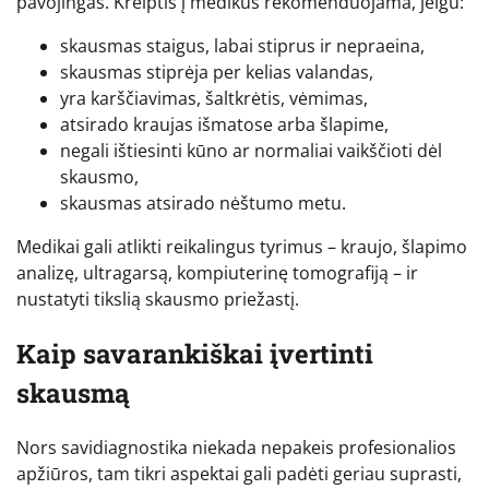
pavojingas. Kreiptis į medikus rekomenduojama, jeigu:
skausmas staigus, labai stiprus ir nepraeina,
skausmas stiprėja per kelias valandas,
yra karščiavimas, šaltkrėtis, vėmimas,
atsirado kraujas išmatose arba šlapime,
negali ištiesinti kūno ar normaliai vaikščioti dėl
skausmo,
skausmas atsirado nėštumo metu.
Medikai gali atlikti reikalingus tyrimus – kraujo, šlapimo
analizę, ultragarsą, kompiuterinę tomografiją – ir
nustatyti tikslią skausmo priežastį.
Kaip savarankiškai įvertinti
skausmą
Nors savidiagnostika niekada nepakeis profesionalios
apžiūros, tam tikri aspektai gali padėti geriau suprasti,