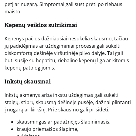
petį ar nugarą. Simptomai gali sustiprėti po riebaus
maisto.
Kepenų veiklos sutrikimai
Kepenys pačios dažniausiai nesukelia skausmo, tačiau
jų padidėjimas ar uždegiminiai procesai gali sukelti
diskomfortą dešinėje viršutinėje pilvo dalyje. Tai gali
būti susiję su hepatitu, riebaline kepenų liga ar kitomis
kepenų patologijomis.
Inkstų skausmai
Inkstų akmenys arba inkstų uždegimas gali sukelti
staigų, stiprų skausmą dešinėje pusėje, dažnai plintantį
į nugarą ar kirkšnį. Prie skausmo gali prisidėti:
skausmingas ar padažnėjęs šlapinimasis,
kraujo priemaišos šlapime,