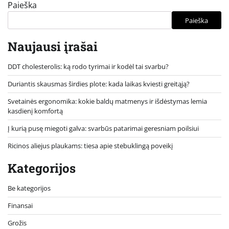
Paieška
Paieška
Naujausi įrašai
DDT cholesterolis: ką rodo tyrimai ir kodėl tai svarbu?
Duriantis skausmas širdies plote: kada laikas kviesti greitąją?
Svetainės ergonomika: kokie baldų matmenys ir išdėstymas lemia
kasdienį komfortą
Į kurią pusę miegoti galva: svarbūs patarimai geresniam poilsiui
Ricinos aliejus plaukams: tiesa apie stebuklingą poveikį
Kategorijos
Be kategorijos
Finansai
Grožis