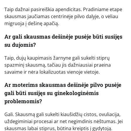
Taip dažnai pasireiškia apendicitas. Pradiniame etape
skausmas jaučiamas centrinėje pilvo dalyje, o vėliau
migruoja į dešinę apačią.
Ar gali skausmas dešinėje pusėje būti susijęs
su dujomis?
Taip, dujų kaupimasis žarnyne gali sukelti stiprų
spazminį skausmą, tačiau jis dažniausiai praeina
savaime ir nėra lokalizuotas vienoje vietoje.
Ar moterims skausmas dešinėje pilvo pusėje
gali būti susijęs su ginekologinėmis
problemomis?
Gali. Skausmą gali sukelti kiaušidžių cistos, ovuliacija,
uždegiminiai procesai ar net negimdinis nėštumas. Jei
skausmas labai stiprus, būtina kreiptis į gydytoją.