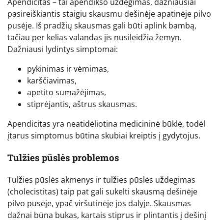
Apendicitas – tai apendikso uždegimas, dažniausiai
pasireiškiantis staigiu skausmu dešinėje apatinėje pilvo
pusėje. Iš pradžių skausmas gali būti aplink bambą,
tačiau per kelias valandas jis nusileidžia žemyn.
Dažniausi lydintys simptomai:
pykinimas ir vėmimas,
karščiavimas,
apetito sumažėjimas,
stiprėjantis, aštrus skausmas.
Apendicitas yra neatidėliotina medicininė būklė, todėl
įtarus simptomus būtina skubiai kreiptis į gydytojus.
Tulžies pūslės problemos
Tulžies pūslės akmenys ir tulžies pūslės uždegimas
(cholecistitas) taip pat gali sukelti skausmą dešinėje
pilvo pusėje, ypač viršutinėje jos dalyje. Skausmas
dažnai būna bukas, kartais stiprus ir plintantis į dešinį