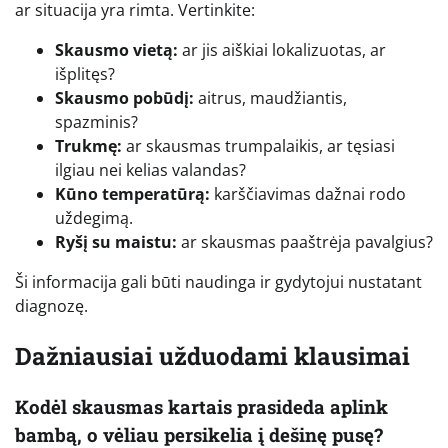
ar situacija yra rimta. Vertinkite:
Skausmo vietą:
ar jis aiškiai lokalizuotas, ar
išplitęs?
Skausmo pobūdį:
aitrus, maudžiantis,
spazminis?
Trukmę:
ar skausmas trumpalaikis, ar tęsiasi
ilgiau nei kelias valandas?
Kūno temperatūrą:
karščiavimas dažnai rodo
uždegimą.
Ryšį su maistu:
ar skausmas paaštrėja pavalgius?
Ši informacija gali būti naudinga ir gydytojui nustatant
diagnozę.
Dažniausiai užduodami klausimai
Kodėl skausmas kartais prasideda aplink
bambą, o vėliau persikelia į dešinę pusę?