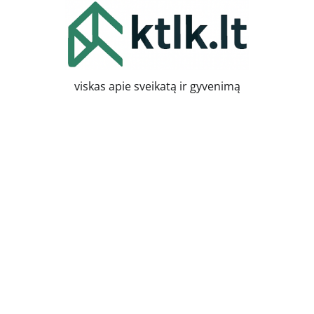
Skip
to
content
viskas apie sveikatą ir gyvenimą