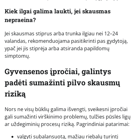
Kiek ilgai galima laukti, jei skausmas
nepraeina?
Jei skausmas stiprus arba trunka ilgiau nei 12–24
valandas, rekomenduojama pasitikrinti pas gydytoją,
ypač jei jis stiprėja arba atsiranda papildomų
simptomų.
Gyvensenos įpročiai, galintys
padėti sumažinti pilvo skausmų
riziką
Nors ne visų būklių galima išvengti, sveikesni įpročiai
gali sumažinti virškinimo problemų, tulžies pūslės ligų
ar uždegiminių procesų riziką. Pagrindiniai patarimai:
valgyti subalansuotą, mažiau riebalų turintį