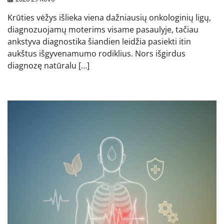
Krūties vėžys išlieka viena dažniausių onkologinių ligų,
diagnozuojamų moterims visame pasaulyje, tačiau
ankstyva diagnostika šiandien leidžia pasiekti itin
aukštus išgyvenamumo rodiklius. Nors išgirdus
diagnozę natūralu […]