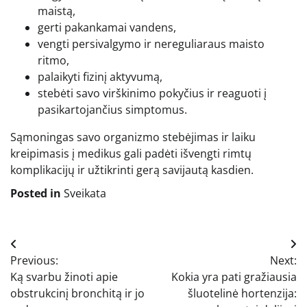
maistą,
gerti pakankamai vandens,
vengti persivalgymo ir nereguliaraus maisto
ritmo,
palaikyti fizinį aktyvumą,
stebėti savo virškinimo pokyčius ir reaguoti į
pasikartojančius simptomus.
Sąmoningas savo organizmo stebėjimas ir laiku
kreipimasis į medikus gali padėti išvengti rimtų
komplikacijų ir užtikrinti gerą savijautą kasdien.
Posted in
Sveikata
Navigacija
Previous:
Next:
tarp
Ką svarbu žinoti apie
Kokia yra pati gražiausia
įrašų
obstrukcinį bronchitą ir jo
šluotelinė hortenzija: