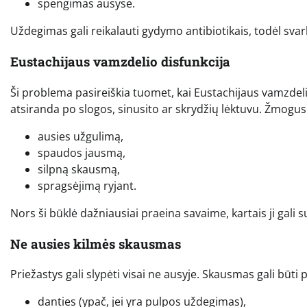
spengimas ausyse.
Uždegimas gali reikalauti gydymo antibiotikais, todėl sv
Eustachijaus vamzdelio disfunkcija
Ši problema pasireiškia tuomet, kai Eustachijaus vamzdeli
atsiranda po slogos, sinusito ar skrydžių lėktuvu. Žmogus g
ausies užgulimą,
spaudos jausmą,
silpną skausmą,
spragsėjimą ryjant.
Nors ši būklė dažniausiai praeina savaime, kartais ji gali 
Ne ausies kilmės skausmas
Priežastys gali slypėti visai ne ausyje. Skausmas gali būt
danties (ypač, jei yra pulpos uždegimas),