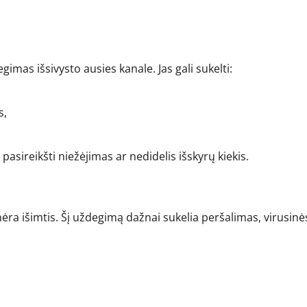
imas išsivysto ausies kanale. Jas gali sukelti:
s,
asireikšti niežėjimas ar nedidelis išskyrų kiekis.
nėra išimtis. Šį uždegimą dažnai sukelia peršalimas, virusinė