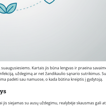
ek suaugusiesiems. Kartais jis būna lengvas ir praeina savaim
 infekciją, uždegimą ar net žandikaulio sąnario sutrikimus. S
lima padėti sau namuose, o kada būtina kreiptis į gydytoją.
tys
i jis siejamas su ausų uždegimu, realybėje skausmas gali ats