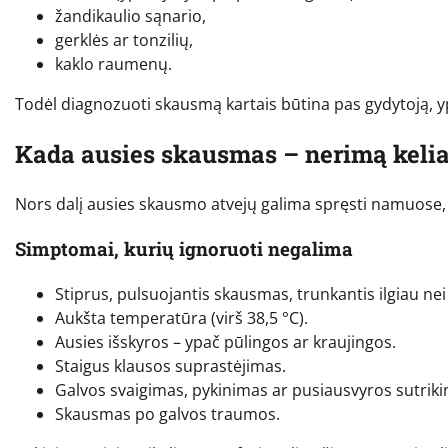
žandikaulio sąnario,
gerklės ar tonzilių,
kaklo raumenų.
Todėl diagnozuoti skausmą kartais būtina pas gydytoją, yp
Kada ausies skausmas – nerimą kelia
Nors dalį ausies skausmo atvejų galima spręsti namuose, yra
Simptomai, kurių ignoruoti negalima
Stiprus, pulsuojantis skausmas, trunkantis ilgiau ne
Aukšta temperatūra (virš 38,5 °C).
Ausies išskyros – ypač pūlingos ar kraujingos.
Staigus klausos suprastėjimas.
Galvos svaigimas, pykinimas ar pusiausvyros sutriki
Skausmas po galvos traumos.