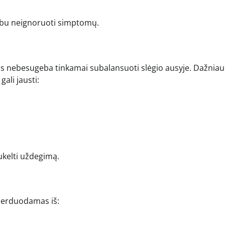
arbu neignoruoti simptomų.
s nebesugeba tinkamai subalansuoti slėgio ausyje. Dažniausi
ali jausti:
sukelti uždegimą.
i perduodamas iš: