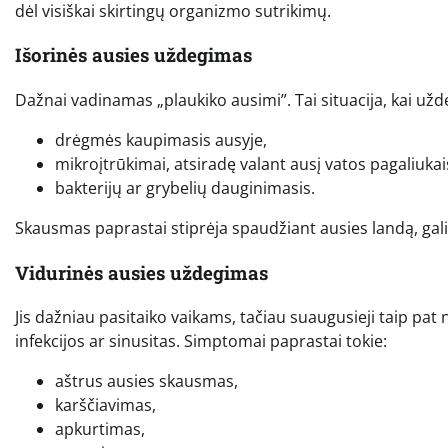
dėl visiškai skirtingų organizmo sutrikimų.
Išorinės ausies uždegimas
Dažnai vadinamas „plaukiko ausimi”. Tai situacija, kai uždeg
drėgmės kaupimasis ausyje,
mikroįtrūkimai, atsiradę valant ausį vatos pagaliukai
bakterijų ar grybelių dauginimasis.
Skausmas paprastai stiprėja spaudžiant ausies landą, gali p
Vidurinės ausies uždegimas
Jis dažniau pasitaiko vaikams, tačiau suaugusieji taip pat 
infekcijos ar sinusitas. Simptomai paprastai tokie:
aštrus ausies skausmas,
karščiavimas,
apkurtimas,