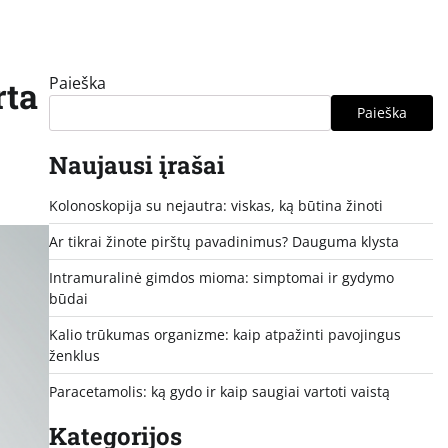
Paieška
rta
Paieška
Naujausi įrašai
Kolonoskopija su nejautra: viskas, ką būtina žinoti
Ar tikrai žinote pirštų pavadinimus? Dauguma klysta
Intramuralinė gimdos mioma: simptomai ir gydymo
būdai
Kalio trūkumas organizme: kaip atpažinti pavojingus
ženklus
Paracetamolis: ką gydo ir kaip saugiai vartoti vaistą
Kategorijos