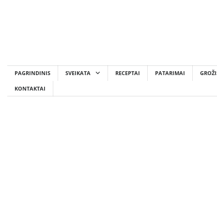
Skip
to
content
PAGRINDINIS
SVEIKATA
RECEPTAI
PATARIMAI
GROŽI
KONTAKTAI