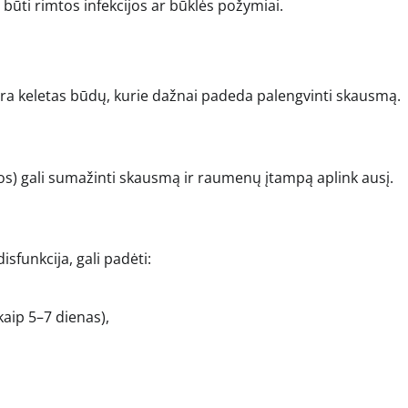
i būti rimtos infekcijos ar būklės požymiai.
yra keletas būdų, kurie dažnai padeda palengvinti skausmą.
dos) gali sumažinti skausmą ir raumenų įtampą aplink ausį.
sfunkcija, gali padėti:
kaip 5–7 dienas),