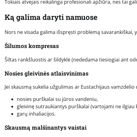
Tokiais atvejais reikalinga profesionali apžiūra, nes tai gal
Ką galima daryti namuose
Nors ne visada galima išspręsti problemą savarankiškai, 
Šilumos kompresas
Šiltas rankšluostis ar šildyklė (nededama tiesiogiai ant o
Nosies gleivinės atlaisvinimas
Jei skausmą sukelia užgulimas ar Eustachijaus vamzdelio di
nosies purškalai su jūros vandeniu,
gleivinę sutraukiantys purškalai (vartojami ne ilgiau 
garų inhaliacijos.
Skausmą malšinantys vaistai