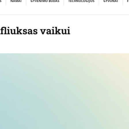
S
NAMAI
GYVENIMO BŪDAS
TECHNOLOGIJOS
GYVŪNAI
F
efliuksas vaikui