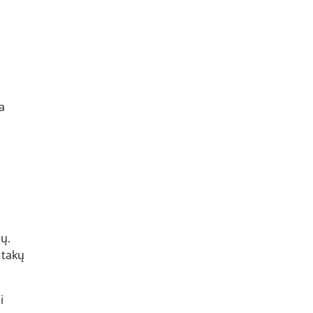
a
ių.
 takų
i