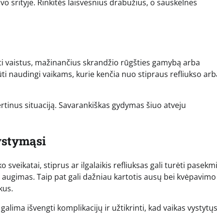
o srityje. Rinkitės laisvesnius drabužius, o sauskelnes
ti vaistus, mažinančius skrandžio rūgšties gamybą arba
ūti naudingi vaikams, kurie kenčia nuo stipraus refliukso arb
rtinus situaciją. Savarankiškas gydymas šiuo atveju
vystymąsi
o sveikatai, stiprus ar ilgalaikis refliuksas gali turėti pasekm
ti augimas. Taip pat gali dažniau kartotis ausų bei kvėpavimo
kus.
lima išvengti komplikacijų ir užtikrinti, kad vaikas vystytųs