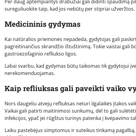
Per daug aptempiantys drabužiai gali didinti spaudimą pilv
sureguliuokite taip, kad jos nebūtų per stipriai užveržtos.
Medicininis gydymas
Kai natūralios priemonės nepadeda, gydytojas gali paskir
pagreitinančius skrandžio ištuštinimą. Tokie vaistai gali b
gastroezofaginio refliukso ligos.
Labai svarbu, kad gydymas būtų taikomas tik gydytojui įve
nerekomenduojamas.
Kaip refliuksas gali paveikti vaiko 
Nors daugeliu atvejų refliuksas neturi ilgalaikės įtakos vaik
Vaikai gali patirti maitinimosi sunkumų, dėl to gali sulėtė
infekcijos, ypač jei rūgštus turinys patenka į kvėpavimo ta
Laiku pastebėjus simptomus ir suteikus tinkamą pagalbą, ga