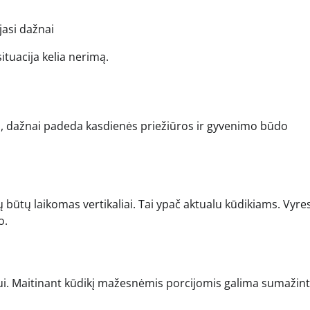
jasi dažnai
situacija kelia nerimą.
o, dažnai padeda kasdienės priežiūros ir gyvenimo būdo
būtų laikomas vertikaliai. Tai ypač aktualu kūdikiams. Vyre
o.
iui. Maitinant kūdikį mažesnėmis porcijomis galima sumažint