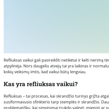
Refliuksas vaikui gali pasireikšti netikėtai ir kelti nerimą
atpylinėja. Nors daugeliu atvejų tai yra laikinas ir normal
kokių veiksmų imtis, kad vaikui būtų lengviau.
Kas yra refliuksas vaikui?
Refliuksas – tai procesas, kai skrandžio turinys grįžta atga
susiformavusio sfinkterio tarp stemplės ir skrandžio. Dau
problematišku, kai simptomai trukdo valgyti, miegoti ar 