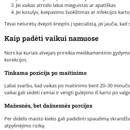
Jei vaikas atrodo labai mieguistas ar apatiškas
Jei kosulys, kvėpavimo švokštimas ar infekcijos karto
Tėvai neturėtų dvejoti kreiptis į specialistą, jei jaučia, kad 
Kaip padėti vaikui namuose
Nors kai kuriais atvejais prireikia medikamentinio gydym
korekcijos.
Tinkama pozicija po maitinimo
Labai svarbu, kad vaikas po maitinimo bent 20–30 minučių 
vaikai gali sėdėti ramiai ir vengti gulėjimo iš karto po valgi
Mažesnės, bet dažnesnės porcijos
Per didelis maisto kiekis gali padidinti spaudimą skrandž
atpylinėjimo riziką.