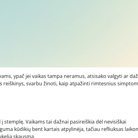
 tėvams, ypač jei vaikas tampa neramus, atsisako valgyti ar da
us reiškinys, svarbu žinoti, kaip atpažinti rimtesnius simptom
l į stemplę. Vaikams tai dažnai pasireiškia dėl nevisiškai
guma kūdikių bent kartais atpylinėja, tačiau refliuksas laik
sukelia skausmą.