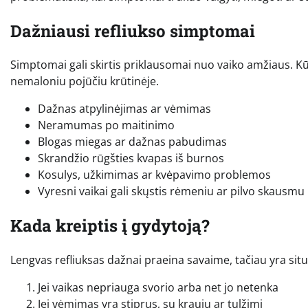
Dažniausi refliukso simptomai
Simptomai gali skirtis priklausomai nuo vaiko amžiaus. Kūd
nemaloniu pojūčiu krūtinėje.
Dažnas atpylinėjimas ar vėmimas
Neramumas po maitinimo
Blogas miegas ar dažnas pabudimas
Skrandžio rūgšties kvapas iš burnos
Kosulys, užkimimas ar kvėpavimo problemos
Vyresni vaikai gali skųstis rėmeniu ar pilvo skausmu
Kada kreiptis į gydytoją?
Lengvas refliuksas dažnai praeina savaime, tačiau yra situa
Jei vaikas nepriauga svorio arba net jo netenka
Jei vėmimas yra stiprus, su krauju ar tulžimi