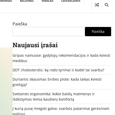
INANSAI
KELIONĖS
VERSLAS
LAISVALAIKIS
Paieška
Paieška
Naujausi įrašai
Gripas namuose: gydytojų rekomendacijos ir kada kviesti
medikus
DDT cholesterolis: ką rodo tyrimai ir kodėl tai svarbu?
Duriantis skausmas širdies plote: kada laikas kviesti
greitąją?
Svetainės ergonomika: kokie baldų matmenys ir
išdėstymas lemia kasdienį komfortą
Į kurią pusę miegoti galva: svarbūs patarimai geresniam
poilsiui