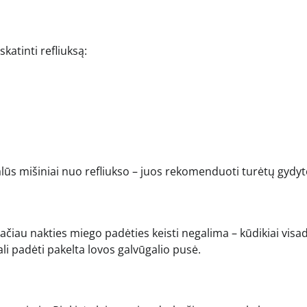
katinti refliuksą:
lūs mišiniai nuo refliukso – juos rekomenduoti turėtų gydyt
ačiau nakties miego padėties keisti negalima – kūdikiai visad
 padėti pakelta lovos galvūgalio pusė.