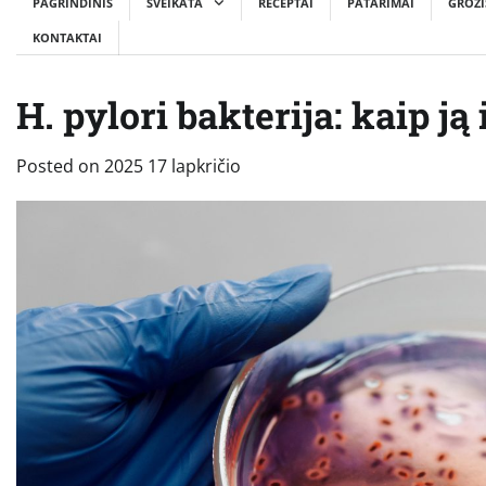
PAGRINDINIS
SVEIKATA
RECEPTAI
PATARIMAI
GROŽI
KONTAKTAI
H. pylori bakterija: kaip ją
Posted on
2025 17 lapkričio