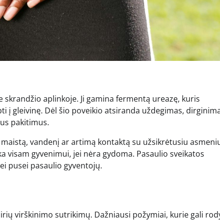
ioje skrandžio aplinkoje. Ji gamina fermentą ureazę, kuris
bti į gleivinę. Dėl šio poveikio atsiranda uždegimas, dirginima
nius pakitimus.
maistą, vandenį ar artimą kontaktą su užsikrėtusiu asmeni
eka visam gyvenimui, jei nėra gydoma. Pasaulio sveikatos
i pusei pasaulio gyventojų.
irių virškinimo sutrikimų. Dažniausi požymiai, kurie gali rody