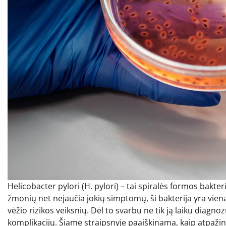
Helicobacter pylori (H. pylori) – tai spiralės formos bakte
žmonių net nejaučia jokių simptomų, ši bakterija yra viena
vėžio rizikos veiksnių. Dėl to svarbu ne tik ją laiku diagnoz
komplikacijų. Šiame straipsnyje paaiškinama, kaip atpažinti