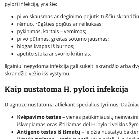
pylori infekciją, yra šie:
pilvo skausmas ar deginimo pojūtis tuščiu skrandžiu
rėmuo, rūgšties pojūtis ar refliuksas;
pykinimas, kartais – vėmimas;
pilvo pūtimas, greitas sotumo jausmas;
blogas kvapas iš burnos;
apetito stoka ar svorio kritimas.
Ilgainiui negydoma infekcija gali sukelti skrandžio arba dvy
skrandžio vėžio išsivystymu.
Kaip nustatoma H. pylori infekcija
Diagnozė nustatoma atliekant specialius tyrimus. Dažnia
Kvėpavimo testas
– vienas patikimiausių neinvazini
iškvepiamas oras ištiriamas dėl H. pylori veiklos žy
Antigeno testas iš išmatų
– leidžia nustatyti bakte