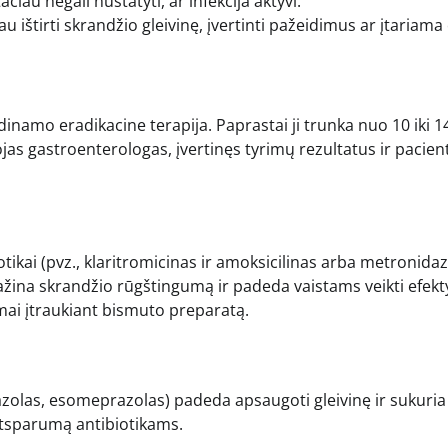
čiau negali nustatyti, ar infekcija aktyvi.
au ištirti skrandžio gleivinę, įvertinti pažeidimus ar įtariama
inamo eradikacine terapija. Paprastai ji trunka nuo 10 iki 1
ojas gastroenterologas, įvertinęs tyrimų rezultatus ir pacien
iotikai (pvz., klaritromicinas ir amoksicilinas arba metronidaz
ažina skrandžio rūgštingumą ir padeda vaistams veikti efekt
mai įtraukiant bismuto preparatą.
azolas, esomeprazolas) padeda apsaugoti gleivinę ir sukuria
 atsparumą antibiotikams.