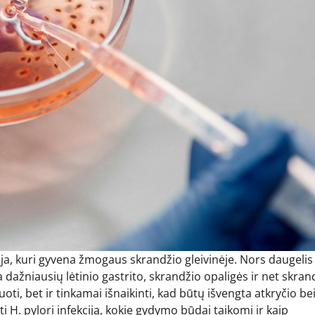
rija, kuri gyvena žmogaus skrandžio gleivinėje. Nors daugelis
 dažniausių lėtinio gastrito, skrandžio opaligės ir net skran
uoti, bet ir tinkamai išnaikinti, kad būtų išvengta atkryčio be
 H. pylori infekciją, kokie gydymo būdai taikomi ir kaip