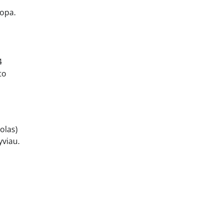
 opa.
4
to
olas)
yviau.