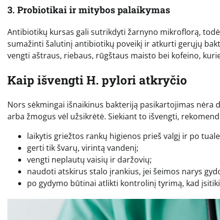
3. Probiotikai ir mitybos palaikymas
Antibiotikų kursas gali sutrikdyti žarnyno mikroflorą, to
sumažinti šalutinį antibiotikų poveikį ir atkurti gerųjų bakt
vengti aštraus, riebaus, rūgštaus maisto bei kofeino, kurie
Kaip išvengti H. pylori atkryčio
Nors sėkmingai išnaikinus bakteriją pasikartojimas nėra daž
arba žmogus vėl užsikrėtė. Siekiant to išvengti, rekomen
laikytis griežtos rankų higienos prieš valgį ir po tuale
gerti tik švarų, virintą vandenį;
vengti neplautų vaisių ir daržovių;
naudoti atskirus stalo įrankius, jei šeimos narys gydo
po gydymo būtinai atlikti kontrolinį tyrimą, kad įsiti