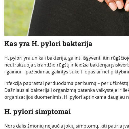
Kas yra H. pylori bakterija
H. pylori yra unikali bakterija, galinti išgyventi itin rūgšč
neutralizuoja skrandžio rūgštį ir leidžia bakterijai įsiskver
ilgainiui – pažeidimai, galintys sukelti opas ar net piktybi
Infekcija paprastai perduodama per burną – per užkrėstą 
Dažniausiai bakterija į organizmą patenka vaikystėje ir li
organizacijos duomenimis, H. pylori aptinkama daugiau ne
H. pylori simptomai
Nors dalis žmonių nejaučia jokių simptomų, kiti patiria įva