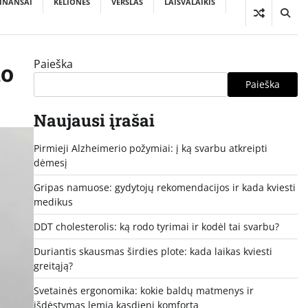
INANSAI
KELIONĖS
VERSLAS
LAISVALAIKIS
Paieška
io
Paieška
Naujausi įrašai
Pirmieji Alzheimerio požymiai: į ką svarbu atkreipti
dėmesį
Gripas namuose: gydytojų rekomendacijos ir kada kviesti
medikus
DDT cholesterolis: ką rodo tyrimai ir kodėl tai svarbu?
Duriantis skausmas širdies plote: kada laikas kviesti
greitąją?
Svetainės ergonomika: kokie baldų matmenys ir
išdėstymas lemia kasdienį komfortą