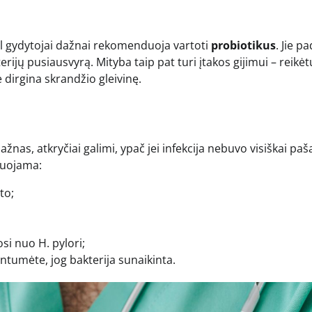
dėl gydytojai dažnai rekomenduoja vartoti
probiotikus
. Jie p
erijų pusiausvyrą. Mityba taip pat turi įtakos gijimui – reikėt
 dirgina skrandžio gleivinę.
nas, atkryčiai galimi, ypač jei infekcija nebuvo visiškai paš
duojama:
to;
si nuo H. pylori;
kintumėte, jog bakterija sunaikinta.