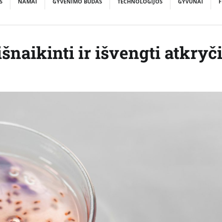
S
NAMAI
GYVENIMO BŪDAS
TECHNOLOGIJOS
GYVŪNAI
F
 išnaikinti ir išvengti atkryč