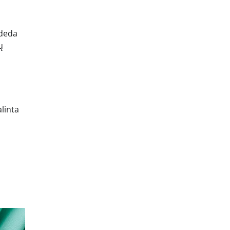
adeda
ų
alinta