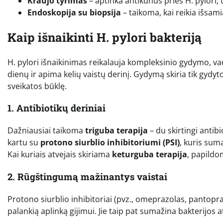
Kraujo tyrimas
– aptinka antikūnus prieš H. pylori, ta
Endoskopija su biopsija
– taikoma, kai reikia išsami
Kaip išnaikinti H. pylori bakteriją
H. pylori išnaikinimas reikalauja kompleksinio gydymo, vad
dienų ir apima kelių vaistų derinį. Gydymą skiria tik gydyt
sveikatos būklę.
1. Antibiotikų deriniai
Dažniausiai taikoma
triguba terapija
– du skirtingi antib
kartu su
protono siurblio inhibitoriumi (PSI)
, kuris sum
Kai kuriais atvejais skiriama
keturguba terapija
, papildo
2. Rūgštingumą mažinantys vaistai
Protono siurblio inhibitoriai (pvz., omeprazolas, pantopr
palankią aplinką gijimui. Jie taip pat sumažina bakterijos