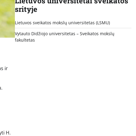
Lietuvos universitetai sveikatos
srityje
Lietuvos sveikatos mokslų universitetas (LSMU)
Vytauto Didžiojo universitetas
– Sveikatos mokslų
fakultetas
s ir
u.
ti H.