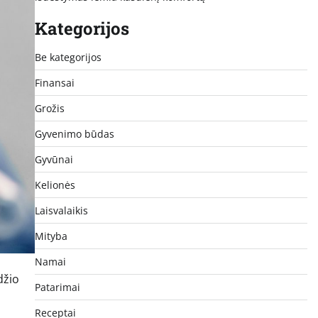
Kategorijos
Be kategorijos
Finansai
Grožis
Gyvenimo būdas
Gyvūnai
Kelionės
Laisvalaikis
Mityba
Namai
džio
Patarimai
i
Receptai