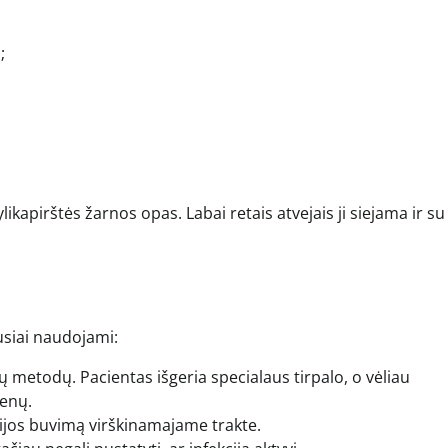
;
likapirštės žarnos opas. Labai retais atvejais ji siejama ir su
usiai naudojami:
ų metodų. Pacientas išgeria specialaus tirpalo, o vėliau
menų.
rijos buvimą virškinamajame trakte.