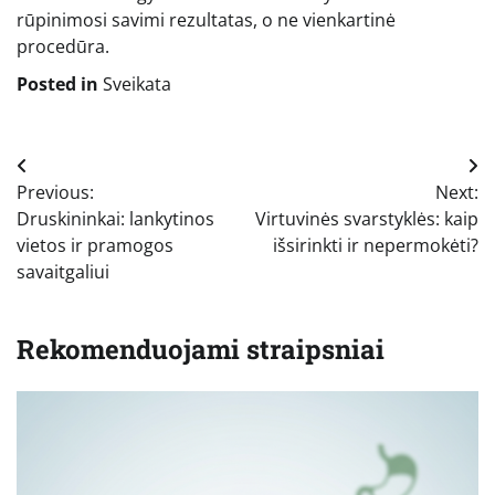
rūpinimosi savimi rezultatas, o ne vienkartinė
procedūra.
Posted in
Sveikata
Navigacija
Previous:
Next:
tarp
Druskininkai: lankytinos
Virtuvinės svarstyklės: kaip
įrašų
vietos ir pramogos
išsirinkti ir nepermokėti?
savaitgaliui
Rekomenduojami straipsniai