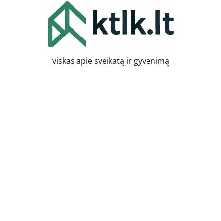
Skip
to
content
viskas apie sveikatą ir gyvenimą