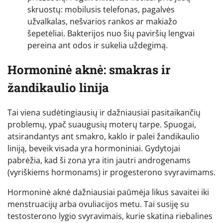
skruostų: mobilusis telefonas, pagalvės
užvalkalas, nešvarios rankos ar makiažo
šepetėliai. Bakterijos nuo šių paviršių lengvai
pereina ant odos ir sukelia uždegimą.
Hormoninė aknė: smakras ir
žandikaulio linija
Tai viena sudėtingiausių ir dažniausiai pasitaikančių
problemų, ypač suaugusių moterų tarpe. Spuogai,
atsirandantys ant smakro, kaklo ir palei žandikaulio
liniją, beveik visada yra hormoniniai. Gydytojai
pabrėžia, kad ši zona yra itin jautri androgenams
(vyriškiems hormonams) ir progesterono svyravimams.
Hormoninė aknė dažniausiai paūmėja likus savaitei iki
menstruacijų arba ovuliacijos metu. Tai susiję su
testosterono lygio svyravimais, kurie skatina riebalines