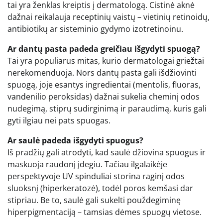
tai yra ženklas kreiptis į dermatologą. Cistinė aknė
dažnai reikalauja receptinių vaistų – vietinių retinoidų,
antibiotikų ar sisteminio gydymo izotretinoinu.
Ar dantų pasta padeda greičiau išgydyti spuogą?
Tai yra populiarus mitas, kurio dermatologai griežtai
nerekomenduoja. Nors dantų pasta gali išdžiovinti
spuogą, joje esantys ingredientai (mentolis, fluoras,
vandenilio peroksidas) dažnai sukelia cheminį odos
nudegimą, stiprų sudirginimą ir paraudimą, kuris gali
gyti ilgiau nei pats spuogas.
Ar saulė padeda išgydyti spuogus?
Iš pradžių gali atrodyti, kad saulė džiovina spuogus ir
maskuoja raudonį įdegiu. Tačiau ilgalaikėje
perspektyvoje UV spinduliai storina raginį odos
sluoksnį (hiperkeratozė), todėl poros kemšasi dar
stipriau. Be to, saulė gali sukelti použdegiminę
hiperpigmentaciją – tamsias dėmes spuogų vietose.