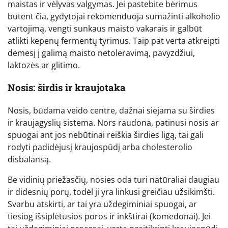
maistas ir vėlyvas valgymas. Jei pastebite bėrimus
būtent čia, gydytojai rekomenduoja sumažinti alkoholio
vartojimą, vengti sunkaus maisto vakarais ir galbūt
atlikti kepenų fermentų tyrimus. Taip pat verta atkreipti
dėmesį į galimą maisto netoleravimą, pavyzdžiui,
laktozės ar glitimo.
Nosis: širdis ir kraujotaka
Nosis, būdama veido centre, dažnai siejama su širdies
ir kraujagyslių sistema. Nors raudona, patinusi nosis ar
spuogai ant jos nebūtinai reiškia širdies ligą, tai gali
rodyti padidėjusį kraujospūdį arba cholesterolio
disbalansą.
Be vidinių priežasčių, nosies oda turi natūraliai daugiau
ir didesnių porų, todėl ji yra linkusi greičiau užsikimšti.
Svarbu atskirti, ar tai yra uždegiminiai spuogai, ar
tiesiog išsiplėtusios poros ir inkštirai (komedonai). Jei