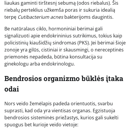
liaukas gaminti tirštesnį sebumą (odos riebalus). Šis
riebalų perteklius užkemša poras ir sukuria idealią
terpę
Cutibacterium acnes
bakterijoms daugintis.
Be natūralaus ciklo, hormoniniai bėrimai gali
signalizuoti apie endokrininius sutrikimus, tokius kaip
policistinių kiaušidžių sindromas (PKS). Jei bėrimai šioje
zonoje yra gilūs, cistiniai ir skausmingi, o nereceptinės
priemonės nepadeda, būtina konsultacija su
ginekologu arba endokrinologu.
Bendrosios organizmo būklės įtaka
odai
Nors veido žemėlapis padeda orientuotis, svarbu
suprasti, kad oda yra vientisas organas. Egzistuoja
bendrosios sisteminės priežastys, kurios gali sukelti
spuogus bet kurioje veido vietoje: