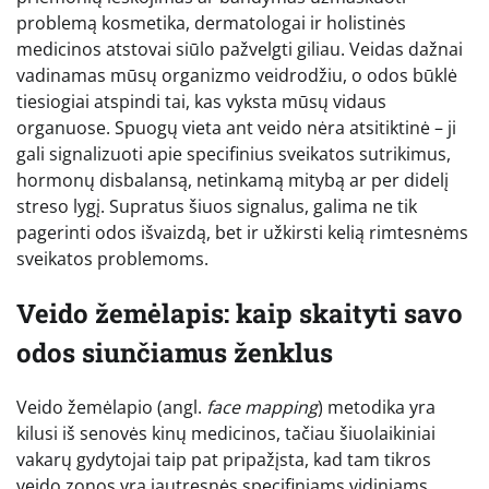
problemą kosmetika, dermatologai ir holistinės
medicinos atstovai siūlo pažvelgti giliau. Veidas dažnai
vadinamas mūsų organizmo veidrodžiu, o odos būklė
tiesiogiai atspindi tai, kas vyksta mūsų vidaus
organuose. Spuogų vieta ant veido nėra atsitiktinė – ji
gali signalizuoti apie specifinius sveikatos sutrikimus,
hormonų disbalansą, netinkamą mitybą ar per didelį
streso lygį. Supratus šiuos signalus, galima ne tik
pagerinti odos išvaizdą, bet ir užkirsti kelią rimtesnėms
sveikatos problemoms.
Veido žemėlapis: kaip skaityti savo
odos siunčiamus ženklus
Veido žemėlapio (angl.
face mapping
) metodika yra
kilusi iš senovės kinų medicinos, tačiau šiuolaikiniai
vakarų gydytojai taip pat pripažįsta, kad tam tikros
veido zonos yra jautresnės specifiniams vidiniams