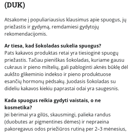
(DUK)
Atsakome į populiariausius klausimus apie spuogus, jų
priežastis ir gydymą, remdamiesi gydytojų
rekomendacijomis.
Ar tiesa, kad šokoladas sukelia spuogus?
Pats kakavos produktas retai yra tiesioginė spuogų
priežastis. Tačiau pieniškas šokoladas, kuriame gausu
cukraus ir pieno miltelių, gali pabloginti aknės būklę dėl
aukšto glikeminio indekso ir pieno produktuose
esančių hormonų pėdsakų. Juodasis šokoladas su
dideliu kakavos kiekiu paprastai odai yra saugesnis.
Kada spuogus reikia gydyti vaistais, o ne
kosmetika?
Jei bėrimai yra gilūs, skausmingi, palieka randus
(duobutes ar pigmentines dėmes) ir nepraeina
pakoregavus odos priežiūros rutiną per 2–3 mėnesius,