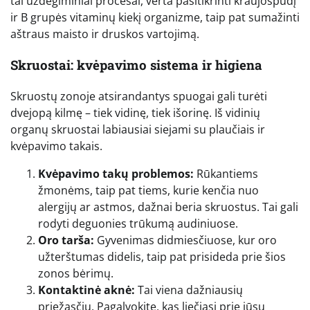
tai uždegiminiai procesai, verta pasitikrinti kraujospūdį
ir B grupės vitaminų kiekį organizme, taip pat sumažinti
aštraus maisto ir druskos vartojimą.
Skruostai: kvėpavimo sistema ir higiena
Skruostų zonoje atsirandantys spuogai gali turėti
dvejopą kilmę – tiek vidinę, tiek išorinę. Iš vidinių
organų skruostai labiausiai siejami su plaučiais ir
kvėpavimo takais.
Kvėpavimo takų problemos:
Rūkantiems
žmonėms, taip pat tiems, kurie kenčia nuo
alergijų ar astmos, dažnai beria skruostus. Tai gali
rodyti deguonies trūkumą audiniuose.
Oro tarša:
Gyvenimas didmiesčiuose, kur oro
užterštumas didelis, taip pat prisideda prie šios
zonos bėrimų.
Kontaktinė aknė:
Tai viena dažniausių
priežasčių. Pagalvokite, kas liečiasi prie jūsų