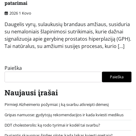
patarimai
2026 1 Kovo
Daugelis vyrų, sulaukusių brandaus amžiaus, susiduria
su nemaloniais šlapinimosi sutrikimais, kurie dažnai
signalizuoja apie gerybinę prostatos hiperplaziją (GPH).
Tai natūralus, su amžiumi susijęs procesas, kurio […]
Paieška
Paieška
Naujausi įrašai
Pirmieji Alzheimerio požymiai: į ką svarbu atkreipti dėmesį
Gripas namuose: gydytojų rekomendacijos ir kada kviesti medikus
DDT cholesterolis: ką rodo tyrimai ir kodėl tai svarbu?
Duriantis skausmas širdies plote: kada laikas kviesti greitąją?