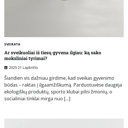
SVEIKATA
Ar sveikuoliai iš tiesų gyvena ilgiau: ką sako
moksliniai tyrimai?
2025 21 Lapkričio
Šiandien vis dažniau girdime, kad sveikas gyvenimo
būdas – raktas į ilgaamžiškumą. Parduotuvėse daugėja
ekologiškų produktų, sporto klubai pilni žmonių, o
socialiniai tinklai mirga nuo […]