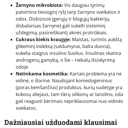
Žarnyno mikrobiota:
Vis daugiau tyrimų
patvirtina tiesioginį ryšį tarp žarnyno sveikatos ir
odos. Disbiziozė (gerųjų ir blogųjų bakterijų
disbalansas žarnyne) gali sukelti sisteminį
uždegimą, pasireiškiantį aknės protrūkiais.
Cukraus kiekis kraujyje:
Maistas, turintis aukštą
glikeminį indeksą (saldumynai, balta duona),
sukelia staigius insulino šuolius. Insulinas skatina
androgenų gamybą, o šie – riebalų išsiskyrimą
odoje.
Netinkama kosmetika:
Kartais problema yra ne
vidinė, o išorinė. Naudojant komedogeninius
(poras kemšančius) produktus, kurių sudėtyje yra
kokosų aliejaus, tam tikrų silikonų ar lanolino, oda
gali reaguoti bėrimais nepriklausomai nuo vidinės
sveikatos.
Dažniausiai užduodami klausimai