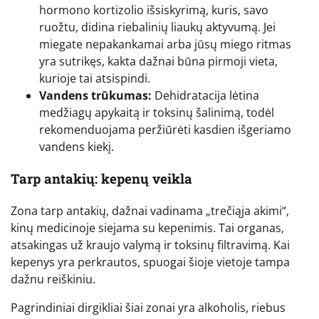
hormono kortizolio išsiskyrimą, kuris, savo
ruožtu, didina riebalinių liaukų aktyvumą. Jei
miegate nepakankamai arba jūsų miego ritmas
yra sutrikęs, kakta dažnai būna pirmoji vieta,
kurioje tai atsispindi.
Vandens trūkumas:
Dehidratacija lėtina
medžiagų apykaitą ir toksinų šalinimą, todėl
rekomenduojama peržiūrėti kasdien išgeriamo
vandens kiekį.
Tarp antakių: kepenų veikla
Zona tarp antakių, dažnai vadinama „trečiąja akimi“,
kinų medicinoje siejama su kepenimis. Tai organas,
atsakingas už kraujo valymą ir toksinų filtravimą. Kai
kepenys yra perkrautos, spuogai šioje vietoje tampa
dažnu reiškiniu.
Pagrindiniai dirgikliai šiai zonai yra alkoholis, riebus