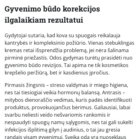
Gyvenimo būdo korekcijos
ilgalaikiam rezultatui
Gydytojai sutaria, kad kova su spuogais reikalauja
kantrybės ir kompleksinio požiūrio. Vienas stebuklingas
kremas retai išsprendžia problemą, jei nėra šalinama
pirminė priežastis. Odos gydymas turėtų prasidėti nuo
gyvenimo būdo revizijos. Tai apima ne tik kosmetikos
krepšelio peržiūrą, bet ir kasdienius įpročius.
Pirmasis žingsnis – streso valdymas ir miego higiena,
nes tai tiesiogiai veikia hormonų balansą. Antrasis –
mitybos dienoraščio vedimas, kuris padės identifikuoti
produktus, provokuojančius bėrimus. Galiausiai, labai
svarbu neliesti veido nešvariomis rankomis ir
nespaudyti spuogų namų sąlygomis, nes tai gali sukelti
infekcijos išplitimą gilyn į audinius, o tai jau gresia
randais visam gyvenimui. Sveika oda yra nuoseklaus