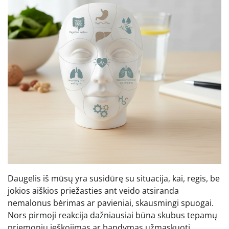
Daugelis iš mūsų yra susidūrę su situacija, kai, regis, be
jokios aiškios priežasties ant veido atsiranda
nemalonus bėrimas ar pavieniai, skausmingi spuogai.
Nors pirmoji reakcija dažniausiai būna skubus tepamų
priemonių ieškojimas ar bandymas užmaskuoti