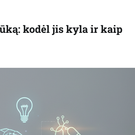
ką: kodėl jis kyla ir kaip