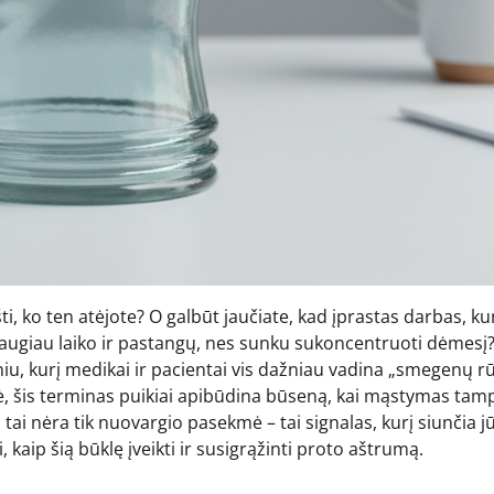
šti, ko ten atėjote? O galbūt jaučiate, kad įprastas darbas, ku
augiau laiko ir pastangų, nes sunku sukoncentruoti dėmesį? 
iniu, kurį medikai ir pacientai vis dažniau vadina „smegenų r
ozė, šis terminas puikiai apibūdina būseną, kai mąstymas tam
 tai nėra tik nuovargio pasekmė – tai signalas, kurį siunčia j
, kaip šią būklę įveikti ir susigrąžinti proto aštrumą.