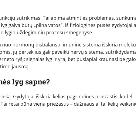
funkcijų sutrikimas. Tai apima atminties problemas, sunkum
yg galva būtų „pilna vatos”. Iš fiziologinės pusės gydytojai a
emo lygio uždegiminiu procesu smegenyse.
čia nuo hormonų disbalanso, imuninė sistema išskiria moleku
gomis, jų perteklius gali paveikti nervų sistemą, sutrikdydam
eto ryšį: signalas lyg ir yra, bet puslapiai kraunasi be galo 
etimo jausmą.
mės lyg sapne?
riešą. Gydytojai išskiria kelias pagrindines priežastis, kodėl
i retai būna viena priežastis – dažniausiai tai kelių veiksni