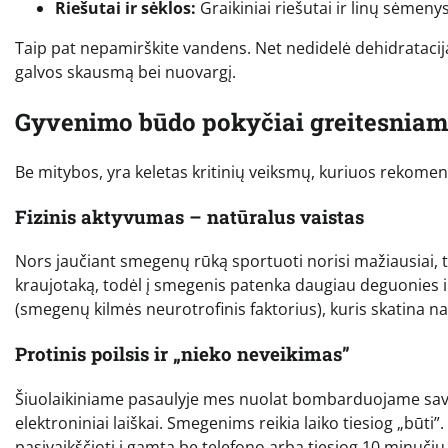
Riešutai ir sėklos:
Graikiniai riešutai ir linų sėmeny
Taip pat nepamirškite vandens. Net nedidelė dehidratacija (
galvos skausmą bei nuovargį.
Gyvenimo būdo pokyčiai greitesniam
Be mitybos, yra keletas kritinių veiksmų, kuriuos rekomendu
Fizinis aktyvumas – natūralus vaistas
Nors jaučiant smegenų rūką sportuoti norisi mažiausiai, tai
kraujotaką, todėl į smegenis patenka daugiau deguonies i
(smegenų kilmės neurotrofinis faktorius), kuris skatina 
Protinis poilsis ir „nieko neveikimas”
Šiuolaikiniame pasaulyje mes nuolat bombarduojame savo s
elektroniniai laiškai. Smegenims reikia laiko tiesiog „būti
pasivaikščioti į gamtą be telefono arba tiesiog 10 minučių