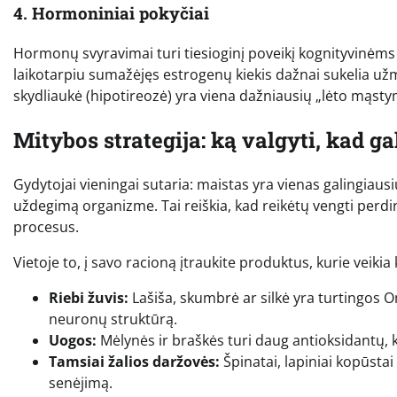
4. Hormoniniai pokyčiai
Hormonų svyravimai turi tiesioginį poveikį kognityvin
laikotarpiu sumažėjęs estrogenų kiekis dažnai sukelia užma
skydliaukė (hipotireozė) yra viena dažniausių „lėto mąsty
Mitybos strategija: ką valgyti, kad g
Gydytojai vieningai sutaria: maistas yra vienas galingiaus
uždegimą organizme. Tai reiškia, kad reikėtų vengti perdi
procesus.
Vietoje to, į savo racioną įtraukite produktus, kurie veik
Riebi žuvis:
Lašiša, skumbrė ar silkė yra turtingos 
neuronų struktūrą.
Uogos:
Mėlynės ir braškės turi daug antioksidantų, 
Tamsiai žalios daržovės:
Špinatai, lapiniai kopūstai 
senėjimą.