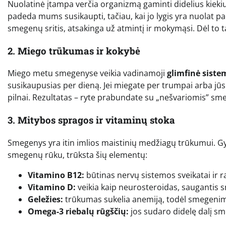
Nuolatinė įtampa verčia organizmą gaminti didelius kieki
padeda mums susikaupti, tačiau, kai jo lygis yra nuolat pa
smegenų sritis, atsakinga už atmintį ir mokymąsi. Dėl to t
2. Miego trūkumas ir kokybė
Miego metu smegenyse veikia vadinamoji
glimfinė siste
susikaupusias per dieną. Jei miegate per trumpai arba jūs
pilnai. Rezultatas – ryte prabundate su „nešvariomis” sm
3. Mitybos spragos ir vitaminų stoka
Smegenys yra itin imlios maistinių medžiagų trūkumui. G
smegenų rūku, trūksta šių elementų:
Vitamino B12:
būtinas nervų sistemos sveikatai ir 
Vitamino D:
veikia kaip neurosteroidas, saugantis 
Geležies:
trūkumas sukelia anemiją, todėl smegenim
Omega-3 riebalų rūgščių:
jos sudaro didelę dalį s