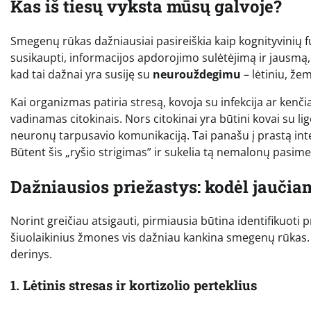
Kas iš tiesų vyksta mūsų galvoje?
Smegenų rūkas dažniausiai pasireiškia kaip kognityvinių 
susikaupti, informacijos apdorojimo sulėtėjimą ir jausmą, l
kad tai dažnai yra susiję su
neurouždegimu
– lėtiniu, ž
Kai organizmas patiria stresą, kovoja su infekcija ar ken
vadinamas citokinais. Nors citokinai yra būtini kovai su li
neuronų tarpusavio komunikaciją. Tai panašu į prastą intern
Būtent šis „ryšio strigimas” ir sukelia tą nemalonų pasim
Dažniausios priežastys: kodėl jaučia
Norint greičiau atsigauti, pirmiausia būtina identifikuoti p
šiuolaikinius žmones vis dažniau kankina smegenų rūkas. Ta
derinys.
1. Lėtinis stresas ir kortizolio perteklius