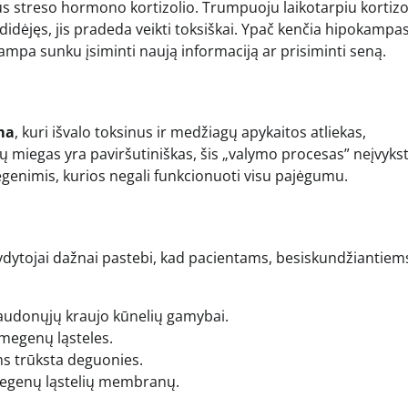
us streso hormono kortizolio. Trumpuoju laikotarpiu kortizo
didėjęs, jis pradeda veikti toksiškai. Ypač kenčia hipokampas
ampa sunku įsiminti naują informaciją ar prisiminti seną.
ma
, kuri išvalo toksinus ir medžiagų apykaitos atliekas,
ų miegas yra paviršutiniškas, šis „valymo procesas” neįvyks
egenimis, kurios negali funkcionuoti visu pajėgumu.
ydytojai dažnai pastebi, kad pacientams, besiskundžiantiem
raudonųjų kraujo kūnelių gamybai.
smegenų ląsteles.
s trūksta deguonies.
megenų ląstelių membranų.