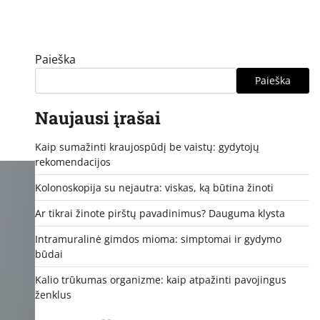
Paieška
Paieška
Naujausi įrašai
Kaip sumažinti kraujospūdį be vaistų: gydytojų
rekomendacijos
Kolonoskopija su nejautra: viskas, ką būtina žinoti
Ar tikrai žinote pirštų pavadinimus? Dauguma klysta
Intramuralinė gimdos mioma: simptomai ir gydymo
būdai
Kalio trūkumas organizme: kaip atpažinti pavojingus
ženklus