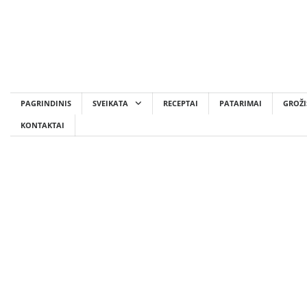
Skip
to
content
PAGRINDINIS
SVEIKATA
RECEPTAI
PATARIMAI
GROŽI
KONTAKTAI