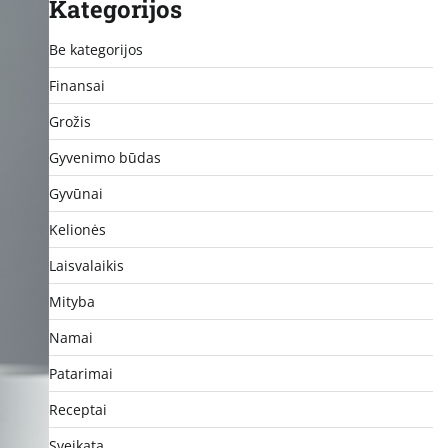
Kategorijos
Be kategorijos
Finansai
Grožis
Gyvenimo būdas
Gyvūnai
Kelionės
Laisvalaikis
Mityba
Namai
Patarimai
Receptai
Sveikata