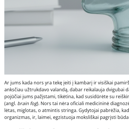
Ar jums kada nors yra tekę įeiti į kambarį ir visiškai pamir
anksčiau užtrukdavo valandą, dabar reikalauja dvigubai d
pojūčiai jums pažįstami, tikėtina, kad susidūrėte su reišk
(angl.
brain fog
). Nors tai nėra oficiali medicininė diagn
lėtas, miglotas, o atmintis stringa. Gydytojai pabrėžia, kad
organizmas, ir, laimei, egzistuoja moksliškai pagrįsti būdai