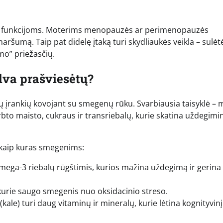
ėms funkcijoms. Moterims menopauzės ar perimenopauzės
ršumą. Taip pat didelę įtaką turi skydliaukės veikla – sulėt
mo” priežasčių.
alva prašviesėtų?
ių įrankių kovojant su smegenų rūku. Svarbiausia taisyklė – 
rbto maisto, cukraus ir transriebalų, kurie skatina uždegimi
ia kaip kuras smegenims:
Omega-3 riebalų rūgštimis, kurios mažina uždegimą ir gerina
kurie saugo smegenis nuo oksidacinio streso.
(kale) turi daug vitaminų ir mineralų, kurie lėtina kognityvinį