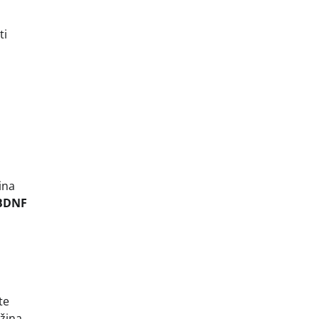
ti
ina
BDNF
te
ažina