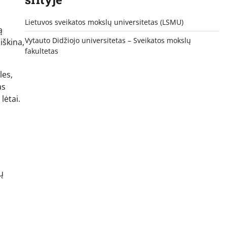
Lietuvos sveikatos mokslų universitetas (LSMU)
ą
Vytauto Didžiojo universitetas
– Sveikatos mokslų
iškina,
fakultetas
les,
as
lėtai.
ų