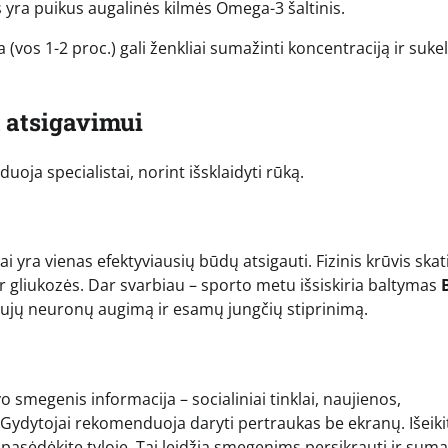
s yra puikus augalinės kilmės Omega-3 šaltinis.
vos 1-2 proc.) gali ženkliai sumažinti koncentraciją ir sukel
 atsigavimui
oja specialistai, norint išsklaidyti rūką.
 yra vienas efektyviausių būdų atsigauti. Fizinis krūvis skat
r gliukozės. Dar svarbiau – sporto metu išsiskiria baltymas
naujų neuronų augimą ir esamų jungčių stiprinimą.
megenis informacija – socialiniai tinklai, naujienos,
”. Gydytojai rekomenduoja daryti pertraukas be ekranų. Išeiki
 pasėdėkite tyloje. Tai leidžia smegenims persikrauti ir sum