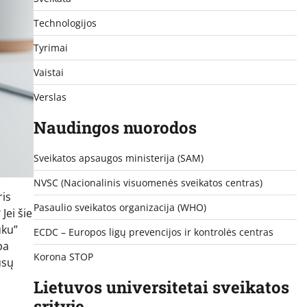
Technologijos
Tyrimai
Vaistai
Verslas
Naudingos nuorodos
Sveikatos apsaugos ministerija (SAM)
NVSC (Nacionalinis visuomenės sveikatos centras)
ris
Pasaulio sveikatos organizacija (WHO)
Jei šie
ūku”
ECDC – Europos ligų prevencijos ir kontrolės centras
pa
Korona STOP
ūsų
Lietuvos universitetai sveikatos
srityje