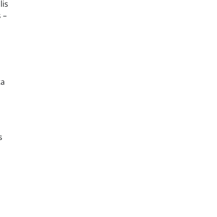
lis
 –
ta
s