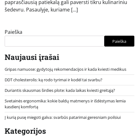
paprasčiausią patiekalą gali paversti tikru kulinariniu
šedevru. Pasaulyje, kuriame […]
Paieška
Paieška
Naujausi įrašai
Gripas namuose: gydytojų rekomendacijos ir kada kviesti medikus
DDT cholesterolis: ką rodo tyrimai ir kodėl tai svarbu?
Duriantis skausmas širdies plote: kada laikas kviesti greitąją?
Svetainės ergonomika: kokie baldų matmenys ir išdėstymas lemia
kasdienį komfortą
Į kurią pusę miegoti galva: svarbūs patarimai geresniam poilsiui
Kategorijos