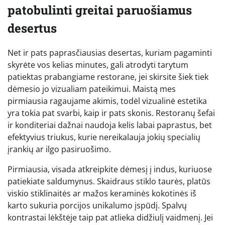
patobulinti greitai paruošiamus
desertus
Net ir pats paprasčiausias desertas, kuriam pagaminti
skyrėte vos kelias minutes, gali atrodyti tarytum
patiektas prabangiame restorane, jei skirsite šiek tiek
dėmesio jo vizualiam pateikimui. Maistą mes
pirmiausia ragaujame akimis, todėl vizualinė estetika
yra tokia pat svarbi, kaip ir pats skonis. Restoranų šefai
ir konditeriai dažnai naudoja kelis labai paprastus, bet
efektyvius triukus, kurie nereikalauja jokių specialių
įrankių ar ilgo pasiruošimo.
Pirmiausia, visada atkreipkite dėmesį į indus, kuriuose
patiekiate saldumynus. Skaidraus stiklo taurės, platūs
viskio stiklinaitės ar mažos keraminės kokotinės iš
karto sukuria porcijos unikalumo įspūdį. Spalvų
kontrastai lėkštėje taip pat atlieka didžiulį vaidmenį. Jei