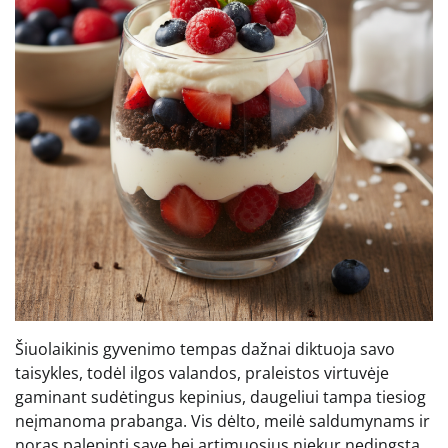
Šiuolaikinis gyvenimo tempas dažnai diktuoja savo
taisykles, todėl ilgos valandos, praleistos virtuvėje
gaminant sudėtingus kepinius, daugeliui tampa tiesiog
neįmanoma prabanga. Vis dėlto, meilė saldumynams ir
noras palepinti save bei artimuosius niekur nedingsta.