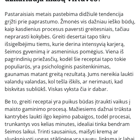
Pastaraisiais metais pastebima didžiulė tendencija
grįžti prie paprastumo. Žmonės vis dažniau ieško būdų,
kaip kasdienius procesus paversti greitesniais, tačiau
neprarasti kokybės. Greiti desertai tapo tikru
išsigelbėjimu tiems, kurie derina intensyvią karjerą,
šeimos gyvenimą ir asmeninius pomėgius. Viena iš
pagrindinių priežasčių, kodėl šie receptai tapo tokie
populiarūs, yra psichologinis pasitenkinimas,
gaunamas matant greitą rezultatą. Jums nereikia laukti
valandų valandas, kol tešla iškils, ar nerimauti, kad
biskvitas subliūkš. Viskas vyksta čia ir dabar.
Be to, greiti receptai yra puikus būdas įtraukti vaikus į
maisto gaminimo procesą. Mažiesiems dažnai trūksta
kantrybės laukti ilgo kepimo pabaigos, todėl procesai,
trunkantys vos kelias minutes, idealiai tinka bendram
šeimos laikui. Trinti sausainius, maišyti kremą ar
sluoksniuoti uogas stiklinėse yra saugu, linksma ir labai