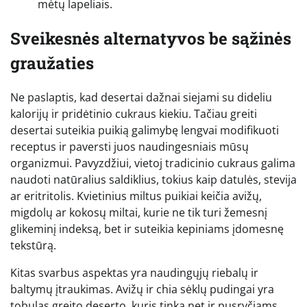
mėtų lapeliais.
Sveikesnės alternatyvos be sąžinės
graužaties
Ne paslaptis, kad desertai dažnai siejami su dideliu
kalorijų ir pridėtinio cukraus kiekiu. Tačiau greiti
desertai suteikia puikią galimybę lengvai modifikuoti
receptus ir paversti juos naudingesniais mūsų
organizmui. Pavyzdžiui, vietoj tradicinio cukraus galima
naudoti natūralius saldiklius, tokius kaip datulės, stevija
ar eritritolis. Kvietinius miltus puikiai keičia avižų,
migdolų ar kokosų miltai, kurie ne tik turi žemesnį
glikeminį indeksą, bet ir suteikia kepiniams įdomesnę
tekstūrą.
Kitas svarbus aspektas yra naudingųjų riebalų ir
baltymų įtraukimas. Avižų ir chia sėklų pudingai yra
tobulas greito deserto, kuris tinka net ir pusryčiams,