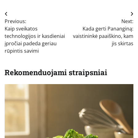
Navigacija
Previous:
Next:
tarp
Kaip sveikatos
Kada gerti Pananginą:
įrašų
technologijos ir kasdieniai
vaistininkė paaiškino, kam
įpročiai padeda geriau
jis skirtas
rūpintis savimi
Rekomenduojami straipsniai