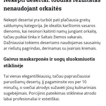
nenaudojant orkaitės
Nekepti desertai yra turbūt pati plačiausia greitų
saldumynų kategorija. Jie idealūs karštomis vasaros
dienomis, kai nesinori kaitinti namų jungiant orkaitę,
tačiau puikiai tinka ir šaltais žiemos vakarais.
Dažniausiai tokiems desertams naudojamas sausainių
ar riešutų pagrindas, derinamas su įvairiais kremais.
Gaivus maskarponės ir uogų sluoksniuotis
stiklinėje
Tai vienas elegantiškiausių, tačiau paprasčiausiai
paruošiamų desertų. Jį pagaminsite vos per 10
minučių, o svečiai atrodys sužavėti jūsų kulinariniais
sugebėjimais. Porcijinis pateikimas stiklinėse atrodo
labai profesionaliai ir estetiškai.