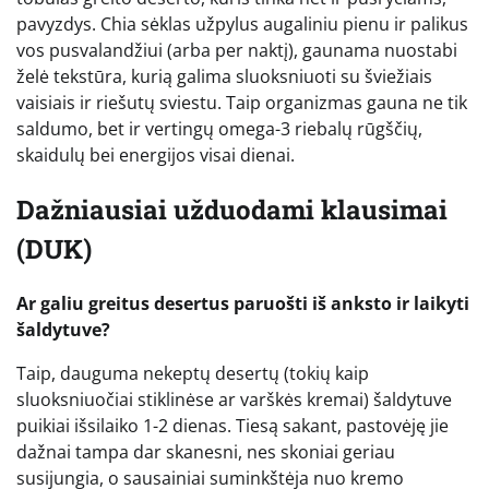
pavyzdys. Chia sėklas užpylus augaliniu pienu ir palikus
vos pusvalandžiui (arba per naktį), gaunama nuostabi
želė tekstūra, kurią galima sluoksniuoti su šviežiais
vaisiais ir riešutų sviestu. Taip organizmas gauna ne tik
saldumo, bet ir vertingų omega-3 riebalų rūgščių,
skaidulų bei energijos visai dienai.
Dažniausiai užduodami klausimai
(DUK)
Ar galiu greitus desertus paruošti iš anksto ir laikyti
šaldytuve?
Taip, dauguma nekeptų desertų (tokių kaip
sluoksniuočiai stiklinėse ar varškės kremai) šaldytuve
puikiai išsilaiko 1-2 dienas. Tiesą sakant, pastovėję jie
dažnai tampa dar skanesni, nes skoniai geriau
susijungia, o sausainiai suminkštėja nuo kremo