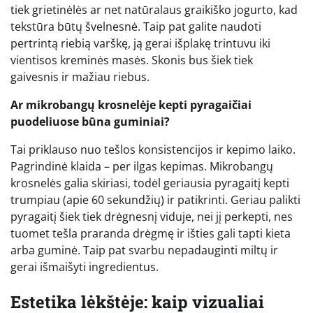
tiek grietinėlės ar net natūralaus graikiško jogurto, kad
tekstūra būtų švelnesnė. Taip pat galite naudoti
pertrintą riebią varškę, ją gerai išplakę trintuvu iki
vientisos kreminės masės. Skonis bus šiek tiek
gaivesnis ir mažiau riebus.
Ar mikrobangų krosnelėje kepti pyragaičiai
puodeliuose būna guminiai?
Tai priklauso nuo tešlos konsistencijos ir kepimo laiko.
Pagrindinė klaida – per ilgas kepimas. Mikrobangų
krosnelės galia skiriasi, todėl geriausia pyragaitį kepti
trumpiau (apie 60 sekundžių) ir patikrinti. Geriau palikti
pyragaitį šiek tiek drėgnesnį viduje, nei jį perkepti, nes
tuomet tešla praranda drėgmę ir išties gali tapti kieta
arba guminė. Taip pat svarbu nepadauginti miltų ir
gerai išmaišyti ingredientus.
Estetika lėkštėje: kaip vizualiai