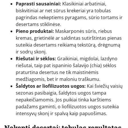
Paprasti sausainiai:
Klasikiniai arbatiniai,
biskvitiniai ar net sūrus krekeriai yra tobulas
pagrindas nekeptiems pyragams, sūrio tortams ir
desertams stiklinėse.
Pieno produktai:
Maskarponės sūris, riebus
kremas, grietinėlė ar saldintas sutirštintas pienas
suteikia desertams reikiamą tekstūrą, drėgnumą
ir sodrų skonį.
Riešutai ir sėklos:
Graikiniai, migdolai, lazdyno
riešutai, taip pat ispaninio šalavijo (chia) sėklos
praturtina desertus ne tik maistinėmis
medžiagomis, bet ir maloniu traškumu.
Šaldytos ar liofilizuotos uogos:
Kai šviežių vaisių
sezonas pasibaigia, šaldytos uogos tampa
nepakeičiamomis. Jos puikiai tinka karštiems
padažams gaminti, o liofilizuotos uogos suteikia
intensyvų skonį ir spalvą kaip papuošimas.
Nekepti desertai: tobulas rezultatas