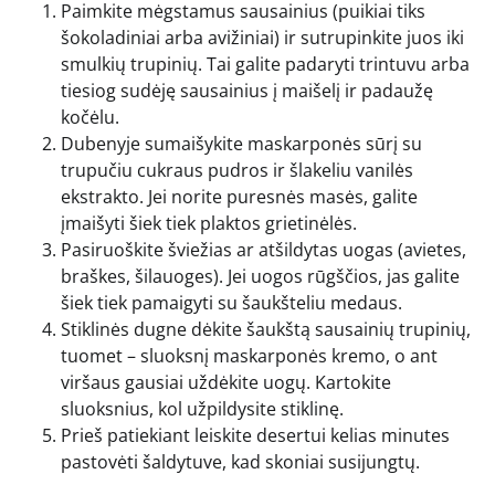
Paimkite mėgstamus sausainius (puikiai tiks
šokoladiniai arba avižiniai) ir sutrupinkite juos iki
smulkių trupinių. Tai galite padaryti trintuvu arba
tiesiog sudėję sausainius į maišelį ir padaužę
kočėlu.
Dubenyje sumaišykite maskarponės sūrį su
trupučiu cukraus pudros ir šlakeliu vanilės
ekstrakto. Jei norite puresnės masės, galite
įmaišyti šiek tiek plaktos grietinėlės.
Pasiruoškite šviežias ar atšildytas uogas (avietes,
braškes, šilauoges). Jei uogos rūgščios, jas galite
šiek tiek pamaigyti su šaukšteliu medaus.
Stiklinės dugne dėkite šaukštą sausainių trupinių,
tuomet – sluoksnį maskarponės kremo, o ant
viršaus gausiai uždėkite uogų. Kartokite
sluoksnius, kol užpildysite stiklinę.
Prieš patiekiant leiskite desertui kelias minutes
pastovėti šaldytuve, kad skoniai susijungtų.