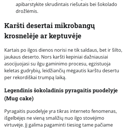
apibarstykite skrudintais riešutais bei šokolado
drožlėmis.
Karšti desertai mikrobangų
krosnelėje ar keptuvėje
Kartais po ilgos dienos norisi ne tik saldaus, bet ir šilto,
jaukaus deserto. Nors karšti kepiniai dažniausiai
asocijuojasi su ilgu gaminimo procesu, egzistuoja
keletas gudrybių, leidžiančių mėgautis karštu desertu
per rekordiškai trumpą laiką.
Legendinis šokoladinis pyragaitis puodelyje
(Mug cake)
Pyragaitis puodelyje yra tikras interneto fenomenas,
išgelbėjęs ne vieną smaližių nuo ilgo stovėjimo
virtuvėje. Jį galima pagaminti tiesiog tame pačiame