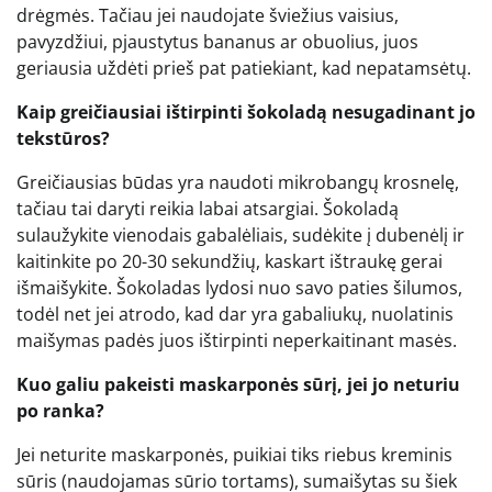
drėgmės. Tačiau jei naudojate šviežius vaisius,
pavyzdžiui, pjaustytus bananus ar obuolius, juos
geriausia uždėti prieš pat patiekiant, kad nepatamsėtų.
Kaip greičiausiai ištirpinti šokoladą nesugadinant jo
tekstūros?
Greičiausias būdas yra naudoti mikrobangų krosnelę,
tačiau tai daryti reikia labai atsargiai. Šokoladą
sulaužykite vienodais gabalėliais, sudėkite į dubenėlį ir
kaitinkite po 20-30 sekundžių, kaskart ištraukę gerai
išmaišykite. Šokoladas lydosi nuo savo paties šilumos,
todėl net jei atrodo, kad dar yra gabaliukų, nuolatinis
maišymas padės juos ištirpinti neperkaitinant masės.
Kuo galiu pakeisti maskarponės sūrį, jei jo neturiu
po ranka?
Jei neturite maskarponės, puikiai tiks riebus kreminis
sūris (naudojamas sūrio tortams), sumaišytas su šiek