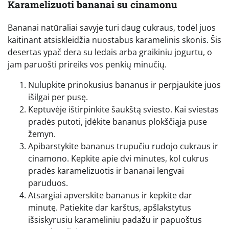
Karamelizuoti bananai su cinamonu
Bananai natūraliai savyje turi daug cukraus, todėl juos
kaitinant atsiskleidžia nuostabus karamelinis skonis. Šis
desertas ypač dera su ledais arba graikiniu jogurtu, o
jam paruošti prireiks vos penkių minučių.
Nulupkite prinokusius bananus ir perpjaukite juos
išilgai per pusę.
Keptuvėje ištirpinkite šaukštą sviesto. Kai sviestas
pradės putoti, įdėkite bananus plokščiąja puse
žemyn.
Apibarstykite bananus trupučiu rudojo cukraus ir
cinamono. Kepkite apie dvi minutes, kol cukrus
pradės karamelizuotis ir bananai lengvai
paruduos.
Atsargiai apverskite bananus ir kepkite dar
minutę. Patiekite dar karštus, apšlakstytus
išsiskyrusiu karameliniu padažu ir papuoštus