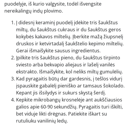
puodelyje, iš kurio valgysite, todėl išvengsite
nereikalingų indų plovimo.
Į didesnį keraminį puodelį įdėkite tris šaukštus
miltų, du šaukštus cukraus ir du šaukštus geros
kokybės kakavos miltelių. Įberkite mažą žiupsnelį
druskos ir ketvirtadalį šaukštelio kepimo miltelių.
Gerai išmaišykite sausus ingredientus.
Įpilkite tris šaukštus pieno, du šaukštus tirpinto
sviesto arba bekvapio aliejaus ir lašelį vanilės
ekstrakto. Išmaišykite, kol neliks miltų gumulėlių.
Kad pyragaitis būtų dar gardesnis, į tešlos vidurį
įspauskite gabalėlį pieniško ar tamsaus šokolado.
Kepant jis išsilydys ir sukurs skystą šerdį.
Kepkite mikrobangų krosnelėje ant aukščiausios
galios apie 60-90 sekundžių. Pyragaitis turi iškilti,
bet viduje likti drėgnas. Patiekite iškart su
rutuliuku vanilinių ledų.