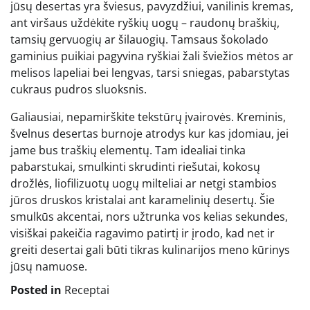
jūsų desertas yra šviesus, pavyzdžiui, vanilinis kremas,
ant viršaus uždėkite ryškių uogų – raudonų braškių,
tamsių gervuogių ar šilauogių. Tamsaus šokolado
gaminius puikiai pagyvina ryškiai žali šviežios mėtos ar
melisos lapeliai bei lengvas, tarsi sniegas, pabarstytas
cukraus pudros sluoksnis.
Galiausiai, nepamirškite tekstūrų įvairovės. Kreminis,
švelnus desertas burnoje atrodys kur kas įdomiau, jei
jame bus traškių elementų. Tam idealiai tinka
pabarstukai, smulkinti skrudinti riešutai, kokosų
drožlės, liofilizuotų uogų milteliai ar netgi stambios
jūros druskos kristalai ant karamelinių desertų. Šie
smulkūs akcentai, nors užtrunka vos kelias sekundes,
visiškai pakeičia ragavimo patirtį ir įrodo, kad net ir
greiti desertai gali būti tikras kulinarijos meno kūrinys
jūsų namuose.
Posted in
Receptai