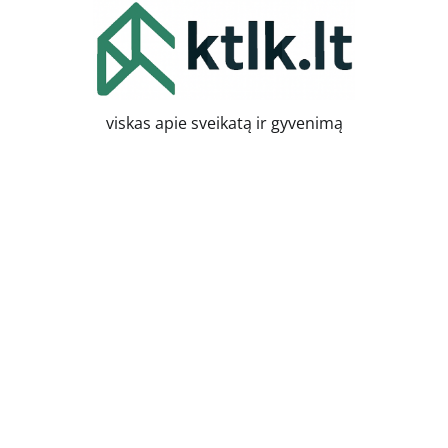
Skip
to
content
viskas apie sveikatą ir gyvenimą