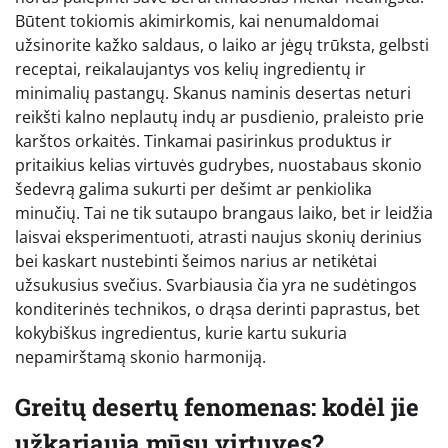
Būtent tokiomis akimirkomis, kai nenumaldomai
užsinorite kažko saldaus, o laiko ar jėgų trūksta, gelbsti
receptai, reikalaujantys vos kelių ingredientų ir
minimalių pastangų. Skanus naminis desertas neturi
reikšti kalno neplautų indų ar pusdienio, praleisto prie
karštos orkaitės. Tinkamai pasirinkus produktus ir
pritaikius kelias virtuvės gudrybes, nuostabaus skonio
šedevrą galima sukurti per dešimt ar penkiolika
minučių. Tai ne tik sutaupo brangaus laiko, bet ir leidžia
laisvai eksperimentuoti, atrasti naujus skonių derinius
bei kaskart nustebinti šeimos narius ar netikėtai
užsukusius svečius. Svarbiausia čia yra ne sudėtingos
konditerinės technikos, o drąsa derinti paprastus, bet
kokybiškus ingredientus, kurie kartu sukuria
nepamirštamą skonio harmoniją.
Greitų desertų fenomenas: kodėl jie
užkariauja mūsų virtuves?