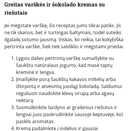
Greitas varškės ir šokolado kremas su
riešutais
Jei mėgstate varškę, šis receptas jums tikrai patiks. Jis
ne tik skanus, bet ir turtingas baltymais, todėl suteiks
ilgalaikį sotumo jausmą. Viskas, ko reikia, tai kokybiška
pertrinta varškė, šiek tiek saldiklio ir mėgstami priedai.
Lygios dalies pertrintą varškę sumaišykite su
šaukštu natūralaus jogurto, kad masė taptų
kreminė ir lengva.
Įmaišykite porą šaukštų kakavos miltelių arba
ištirpintą ir atvėsintą juodąjį šokoladą. Saldumui
reguliuoti naudokite klevų sirupą arba agavų
nektarą.
Susmulkinkite lazdyno ar graikinius riešutus ir
lengvai juos paskrudinkite sausoje keptuvėje, kol
pasklis aromatas.
Kremą padalinkite į indelius ir gausiai