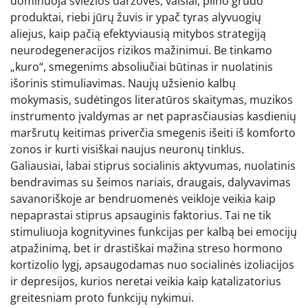
dominuoja šviežios daržovės, vaisiai, pilno grūdo
produktai, riebi jūrų žuvis ir ypač tyras alyvuogių
aliejus, kaip pačią efektyviausią mitybos strategiją
neurodegeneracijos rizikos mažinimui. Be tinkamo
„kuro“, smegenims absoliučiai būtinas ir nuolatinis
išorinis stimuliavimas. Naujų užsienio kalbų
mokymasis, sudėtingos literatūros skaitymas, muzikos
instrumento įvaldymas ar net paprasčiausias kasdienių
maršrutų keitimas priverčia smegenis išeiti iš komforto
zonos ir kurti visiškai naujus neuronų tinklus.
Galiausiai, labai stiprus socialinis aktyvumas, nuolatinis
bendravimas su šeimos nariais, draugais, dalyvavimas
savanoriškoje ar bendruomenės veikloje veikia kaip
nepaprastai stiprus apsauginis faktorius. Tai ne tik
stimuliuoja kognityvines funkcijas per kalbą bei emocijų
atpažinimą, bet ir drastiškai mažina streso hormono
kortizolio lygį, apsaugodamas nuo socialinės izoliacijos
ir depresijos, kurios neretai veikia kaip katalizatorius
greitesniam proto funkcijų nykimui.