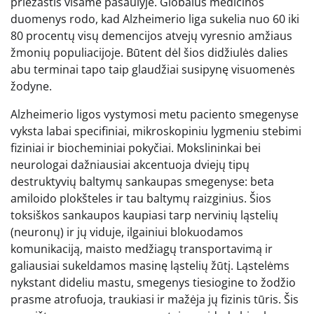
priežastis visame pasaulyje. Globalūs medicinos
duomenys rodo, kad Alzheimerio liga sukelia nuo 60 iki
80 procentų visų demencijos atvejų vyresnio amžiaus
žmonių populiacijoje. Būtent dėl šios didžiulės dalies
abu terminai tapo taip glaudžiai susipynę visuomenės
žodyne.
Alzheimerio ligos vystymosi metu paciento smegenyse
vyksta labai specifiniai, mikroskopiniu lygmeniu stebimi
fiziniai ir biocheminiai pokyčiai. Mokslininkai bei
neurologai dažniausiai akcentuoja dviejų tipų
destruktyvių baltymų sankaupas smegenyse: beta
amiloido plokšteles ir tau baltymų raizginius. Šios
toksiškos sankaupos kaupiasi tarp nervinių ląstelių
(neuronų) ir jų viduje, ilgainiui blokuodamos
komunikaciją, maisto medžiagų transportavimą ir
galiausiai sukeldamos masinę ląstelių žūtį. Ląstelėms
nykstant dideliu mastu, smegenys tiesiogine to žodžio
prasme atrofuoja, traukiasi ir mažėja jų fizinis tūris. Šis