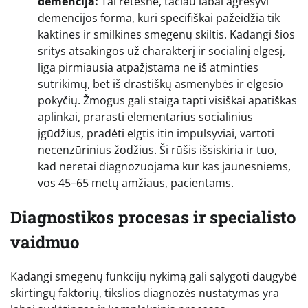
demencija:
Tai retesnė, tačiau labai agresyvi
demencijos forma, kuri specifiškai pažeidžia tik
kaktines ir smilkines smegenų skiltis. Kadangi šios
sritys atsakingos už charakterį ir socialinį elgesį,
liga pirmiausia atpažįstama ne iš atminties
sutrikimų, bet iš drastiškų asmenybės ir elgesio
pokyčių. Žmogus gali staiga tapti visiškai apatiškas
aplinkai, prarasti elementarius socialinius
įgūdžius, pradėti elgtis itin impulsyviai, vartoti
necenzūrinius žodžius. Ši rūšis išsiskiria ir tuo,
kad neretai diagnozuojama kur kas jaunesniems,
vos 45–65 metų amžiaus, pacientams.
Diagnostikos procesas ir specialisto
vaidmuo
Kadangi smegenų funkcijų nykimą gali sąlygoti daugybė
skirtingų faktorių, tikslios diagnozės nustatymas yra