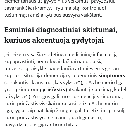
elementariausius gyvybinius veiksmus, pavyzdžiui,
savarankiškai kramtyti, ryti maistą, kontroliuoti
tuštinimąsi ar išlaikyti pusiausvyrą vaikštant.
Esminiai diagnostiniai skirtumai,
kuriuos akcentuoja gydytojai
Jei reikėtų visą šią sudėtingą medicininę informaciją
supaprastinti, neurologai dažnai naudoja šią
universalią taisyklę, padedančią artimiesiems geriau
suprasti situaciją: demencija yra bendrinis
simptomas
(atsakantis į klausimą „kas vyksta?“), o Alzheimerio liga
yra tų simptomų
priežastis
(atsakanti į klausimą „kodėl
tai vyksta?“). Žmogus gali turėti demencijos sindromą,
kurio priežastis visiškai nėra susijusi su Alzheimerio
liga, lygiai taip pat, kaip žmogus gali turėti stiprų kosulį,
kurio priežastis yra ne plaučių uždegimas, o,
pavyzdžiui, alergija ar bronchitas.