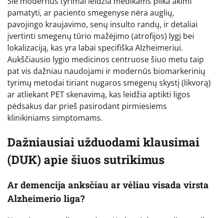
Šie modernūs tyrimai leidžia medikams plika akimi
pamatyti, ar paciento smegenyse nėra auglių,
pavojingo kraujavimo, senų insulto randų, ir detaliai
įvertinti smegenų tūrio mažėjimo (atrofijos) lygį bei
lokalizaciją, kas yra labai specifiška Alzheimeriui.
Aukščiausio lygio medicinos centruose šiuo metu taip
pat vis dažniau naudojami ir modernūs biomarkerinių
tyrimų metodai tiriant nugaros smegenų skystį (likvorą)
ar atliekant PET skenavimą, kas leidžia aptikti ligos
pėdsakus dar prieš pasirodant pirmiesiems
klinikiniams simptomams.
Dažniausiai užduodami klausimai
(DUK) apie šiuos sutrikimus
Ar demencija anksčiau ar vėliau visada virsta
Alzheimerio liga?