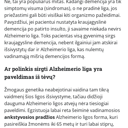
Ne, tai yra populiarus mitas. Kadangi demencija yra tik
simptomų visuma (sindromas), o ne pradinė liga, jos
priežastimi gali būti visiškai kiti organizmo pažeidimai.
Pavyzdžiui, jei pacientui nustatyta kraujagyslinė
demencija po patirto insulto, ji savaime niekada nevirs
Alzheimerio liga. Toks pacientas visą gyvenimą sirgs
kraujagysline demencija, nebent ilgainiui jam atskirai
išsivystytų dar ir Alzheimerio liga, kas nulemtų
vadinamąją mišrią demencijos formą.
Ar polinkis sirgti Alzheimerio liga yra
paveldimas iš tėvų?
Žmogaus genetika neabejotinai vaidina tam tikrą
vaidmenį šios ligos išsivystyme, tačiau didžioji
dauguma Alzheimerio ligos atvejų nėra tiesiogiai
paveldimi. Egzistuoja labai reta šeiminė vadinamosios
ankstyvosios pradžios
Alzheimerio ligos forma, kuri
pasireiškia žmonėms iki 65 metų ir turi labai stiprų,