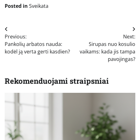
Posted in
Sveikata
Navigacija
Previous:
Next:
tarp
Pankolių arbatos nauda:
Sirupas nuo kosulio
įrašų
kodėl ją verta gerti kasdien?
vaikams: kada jis tampa
pavojingas?
Rekomenduojami straipsniai