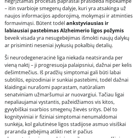
negrįžtamas procesas paprastai prasideda hipokampe
– itin svarbioje smegenų dalyje, kuri yra atsakinga už
naujos informacijos apdorojimą, mokymąsi ir atminties
formavimąsi. Būtent todėl
ankstyviausias ir
labiausiai pastebimas Alzheimerio ligos požymis
beveik visada yra nesugebėjimas išmokti naujų dalykų
ar prisiminti neseniai įvykusių pokalbių detalių.
Ši neurodegeneracinė liga niekada neatsiranda per
vieną naktį – ji progresuoja palaipsniui, dažnai per kelis
dešimtmečius. Iš pradžių simptomai gali būti labai
subtilūs, epizodiniai ir sunkiai pastebimi, todėl dažnai
klaidingai nurašomi paprastam, natūraliam
senatviniam užmaršumui ar nuovargiui. Tačiau ligai
nepaliaujamai vystantis, pažeidžiamos vis kitos,
gyvybiškai svarbios smegenų žievės sritys. Dėl to
kognityviniai ir fiziniai simptomai nenumaldomai
sunkėja, kol galutinėse ligos stadijose asmuo visiškai
praranda gebėjimą atlikti net ir pačius