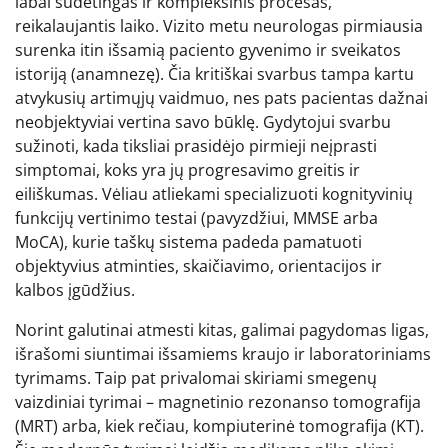
labai sudėtingas ir kompleksinis procesas,
reikalaujantis laiko. Vizito metu neurologas pirmiausia
surenka itin išsamią paciento gyvenimo ir sveikatos
istoriją (anamnezę). Čia kritiškai svarbus tampa kartu
atvykusių artimųjų vaidmuo, nes pats pacientas dažnai
neobjektyviai vertina savo būklę. Gydytojui svarbu
sužinoti, kada tiksliai prasidėjo pirmieji neįprasti
simptomai, koks yra jų progresavimo greitis ir
eiliškumas. Vėliau atliekami specializuoti kognityvinių
funkcijų vertinimo testai (pavyzdžiui, MMSE arba
MoCA), kurie taškų sistema padeda pamatuoti
objektyvius atminties, skaičiavimo, orientacijos ir
kalbos įgūdžius.
Norint galutinai atmesti kitas, galimai pagydomas ligas,
išrašomi siuntimai išsamiems kraujo ir laboratoriniams
tyrimams. Taip pat privalomai skiriami smegenų
vaizdiniai tyrimai – magnetinio rezonanso tomografija
(MRT) arba, kiek rečiau, kompiuterinė tomografija (KT).