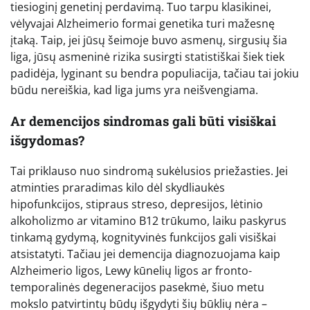
tiesioginį genetinį perdavimą. Tuo tarpu klasikinei,
vėlyvajai Alzheimerio formai genetika turi mažesnę
įtaką. Taip, jei jūsų šeimoje buvo asmenų, sirgusių šia
liga, jūsų asmeninė rizika susirgti statistiškai šiek tiek
padidėja, lyginant su bendra populiacija, tačiau tai jokiu
būdu nereiškia, kad liga jums yra neišvengiama.
Ar demencijos sindromas gali būti visiškai
išgydomas?
Tai priklauso nuo sindromą sukėlusios priežasties. Jei
atminties praradimas kilo dėl skydliaukės
hipofunkcijos, stipraus streso, depresijos, lėtinio
alkoholizmo ar vitamino B12 trūkumo, laiku paskyrus
tinkamą gydymą, kognityvinės funkcijos gali visiškai
atsistatyti. Tačiau jei demencija diagnozuojama kaip
Alzheimerio ligos, Lewy kūnelių ligos ar fronto-
temporalinės degeneracijos pasekmė, šiuo metu
mokslo patvirtintų būdų išgydyti šių būklių nėra –