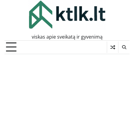
Skip
to
content
viskas apie sveikatą ir gyvenimą