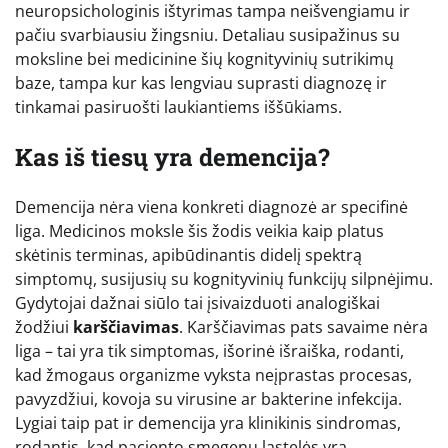
neuropsichologinis ištyrimas tampa neišvengiamu ir
pačiu svarbiausiu žingsniu. Detaliau susipažinus su
moksline bei medicinine šių kognityvinių sutrikimų
baze, tampa kur kas lengviau suprasti diagnozę ir
tinkamai pasiruošti laukiantiems iššūkiams.
Kas iš tiesų yra demencija?
Demencija nėra viena konkreti diagnozė ar specifinė
liga. Medicinos moksle šis žodis veikia kaip platus
skėtinis terminas, apibūdinantis didelį spektrą
simptomų, susijusių su kognityvinių funkcijų silpnėjimu.
Gydytojai dažnai siūlo tai įsivaizduoti analogiškai
žodžiui
karščiavimas
. Karščiavimas pats savaime nėra
liga – tai yra tik simptomas, išorinė išraiška, rodanti,
kad žmogaus organizme vyksta neįprastas procesas,
pavyzdžiui, kovoja su virusine ar bakterine infekcija.
Lygiai taip pat ir demencija yra klinikinis sindromas,
rodantis, kad paciento smegenų ląstelės yra