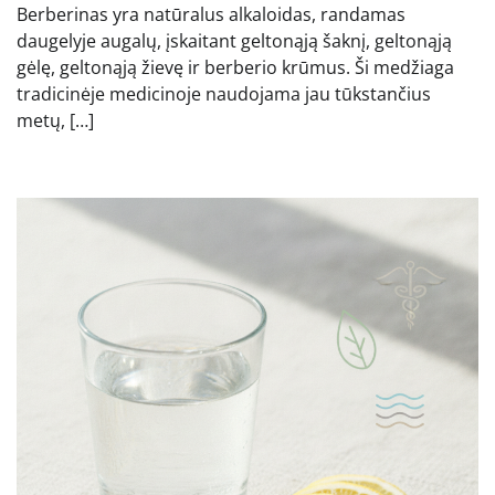
Berberinas yra natūralus alkaloidas, randamas
daugelyje augalų, įskaitant geltonąją šaknį, geltonąją
gėlę, geltonąją žievę ir berberio krūmus. Ši medžiaga
tradicinėje medicinoje naudojama jau tūkstančius
metų, […]