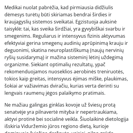
Medikai nuolat pabrėžia, kad pirmiausia didžiulis
dėmesys turėtų būti skiriamas bendrai širdies ir
kraujagyslių sistemos sveikatai. Egzistuoja auksinė
taisyklė: tai, kas sveika širdžiai, yra gyvybiškai svarbu ir
smegenims. Reguliarus ir intensyvus fizinis aktyvumas
efektyviai gerina smegenų audinių aprūpinimą krauju ir
deguonimi, skatina neuroplastiškumą (naujų nervinių
ryšių susidarymą) ir mažina sisteminį lėtinį uždegimą
organizme. Siekiant optimalių rezultatų, ypač
rekomenduojamos nuoseklios aerobinės treniruotės,
tokios kaip greitas, intensyvus ėjimas miške, plaukimas,
šokiai ar važiavimas dviračiu, kurias verta derinti su
lengvais raumenų jėgos palaikymo pratimais.
Ne mažiau galingas ginklas kovoje už šviesų protą
senatvėje yra pilnavertė mityba ir nepertraukiama,
aktyvi protinė bei socialinė veikla. Šiuolaikinė dietologija
išskiria Viduržemio jūros regiono dietą, kurioje