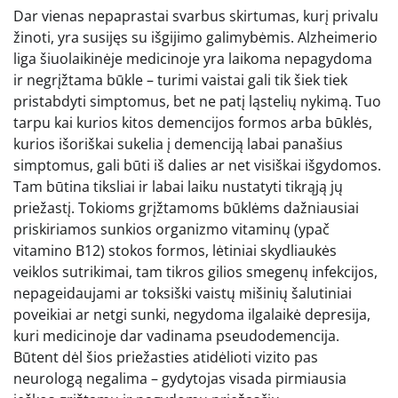
Dar vienas nepaprastai svarbus skirtumas, kurį privalu
žinoti, yra susijęs su išgijimo galimybėmis. Alzheimerio
liga šiuolaikinėje medicinoje yra laikoma nepagydoma
ir negrįžtama būkle – turimi vaistai gali tik šiek tiek
pristabdyti simptomus, bet ne patį ląstelių nykimą. Tuo
tarpu kai kurios kitos demencijos formos arba būklės,
kurios išoriškai sukelia į demenciją labai panašius
simptomus, gali būti iš dalies ar net visiškai išgydomos.
Tam būtina tiksliai ir labai laiku nustatyti tikrąją jų
priežastį. Tokioms grįžtamoms būklėms dažniausiai
priskiriamos sunkios organizmo vitaminų (ypač
vitamino B12) stokos formos, lėtiniai skydliaukės
veiklos sutrikimai, tam tikros gilios smegenų infekcijos,
nepageidaujami ar toksiški vaistų mišinių šalutiniai
poveikiai ar netgi sunki, negydoma ilgalaikė depresija,
kuri medicinoje dar vadinama pseudodemencija.
Būtent dėl šios priežasties atidėlioti vizito pas
neurologą negalima – gydytojas visada pirmiausia