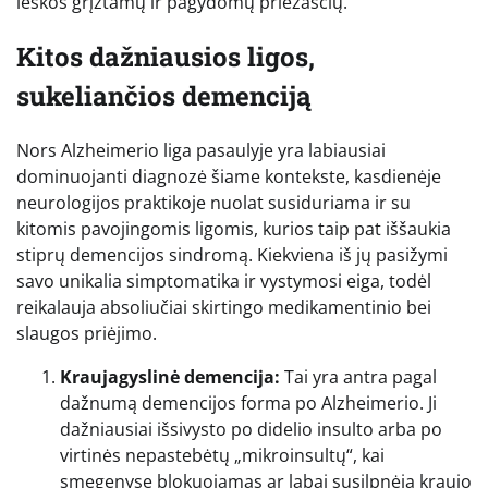
ieškos grįžtamų ir pagydomų priežasčių.
Kitos dažniausios ligos,
sukeliančios demenciją
Nors Alzheimerio liga pasaulyje yra labiausiai
dominuojanti diagnozė šiame kontekste, kasdienėje
neurologijos praktikoje nuolat susiduriama ir su
kitomis pavojingomis ligomis, kurios taip pat iššaukia
stiprų demencijos sindromą. Kiekviena iš jų pasižymi
savo unikalia simptomatika ir vystymosi eiga, todėl
reikalauja absoliučiai skirtingo medikamentinio bei
slaugos priėjimo.
Kraujagyslinė demencija:
Tai yra antra pagal
dažnumą demencijos forma po Alzheimerio. Ji
dažniausiai išsivysto po didelio insulto arba po
virtinės nepastebėtų „mikroinsultų“, kai
smegenyse blokuojamas ar labai susilpnėja kraujo