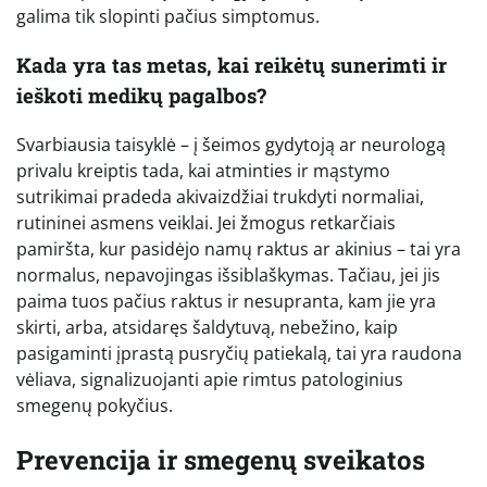
galima tik slopinti pačius simptomus.
Kada yra tas metas, kai reikėtų sunerimti ir
ieškoti medikų pagalbos?
Svarbiausia taisyklė – į šeimos gydytoją ar neurologą
privalu kreiptis tada, kai atminties ir mąstymo
sutrikimai pradeda akivaizdžiai trukdyti normaliai,
rutininei asmens veiklai. Jei žmogus retkarčiais
pamiršta, kur pasidėjo namų raktus ar akinius – tai yra
normalus, nepavojingas išsiblaškymas. Tačiau, jei jis
paima tuos pačius raktus ir nesupranta, kam jie yra
skirti, arba, atsidaręs šaldytuvą, nebežino, kaip
pasigaminti įprastą pusryčių patiekalą, tai yra raudona
vėliava, signalizuojanti apie rimtus patologinius
smegenų pokyčius.
Prevencija ir smegenų sveikatos