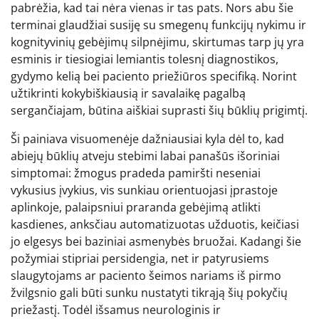
pabrėžia, kad tai nėra vienas ir tas pats. Nors abu šie
terminai glaudžiai susiję su smegenų funkcijų nykimu ir
kognityvinių gebėjimų silpnėjimu, skirtumas tarp jų yra
esminis ir tiesiogiai lemiantis tolesnį diagnostikos,
gydymo kelią bei paciento priežiūros specifiką. Norint
užtikrinti kokybiškiausią ir savalaikę pagalbą
sergančiajam, būtina aiškiai suprasti šių būklių prigimtį.
Ši painiava visuomenėje dažniausiai kyla dėl to, kad
abiejų būklių atveju stebimi labai panašūs išoriniai
simptomai: žmogus pradeda pamiršti neseniai
vykusius įvykius, vis sunkiau orientuojasi įprastoje
aplinkoje, palaipsniui praranda gebėjimą atlikti
kasdienes, anksčiau automatizuotas užduotis, keičiasi
jo elgesys bei baziniai asmenybės bruožai. Kadangi šie
požymiai stipriai persidengia, net ir patyrusiems
slaugytojams ar paciento šeimos nariams iš pirmo
žvilgsnio gali būti sunku nustatyti tikrąją šių pokyčių
priežastį. Todėl išsamus neurologinis ir