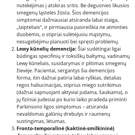
nutekėjimas į atskiras sritis. Be deguonies likusios
smegenų ląstelės žūsta. Šios demencijos
simptomai dažniausiai atsiranda labai staiga,
„laipteliais“, ir pirmiausia pasireiškia ne atminties
duobėmis, o stipriai sulėtėjusiu mąstymu,
nesugebėjimu planuoti bei spręsti problemų.
Lewy kūnelių demencija:
Šiai sudėtingai ligai
būdingas specifinių ir toksiškų baltymų, vadinamų
Lewy kūneliais, susidarymas ir plitimas smegenų
žievėje. Pacientai, sergantys šia demencijos
forma, itin dažnai patiria labai ryškias, detalias
regos haliucinacijas, stiprius miego sutrikimus
(dažnai sapnuojant aktyviai judama, šaukiama), o
jų fiziniai judesiai po kurio laiko pradeda priminti
Parkinsono ligos simptomus – atsiranda
nevaldomas galūnių drebulys ir raumenų
sustingimas, lėtumas.
Fronto-temporalinė (kaktinė-smilkininė)