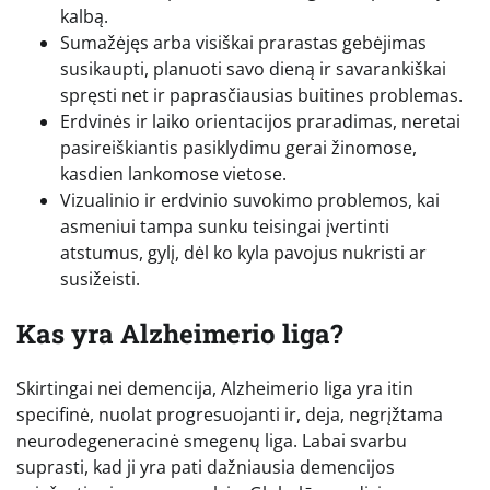
kalbą.
Sumažėjęs arba visiškai prarastas gebėjimas
susikaupti, planuoti savo dieną ir savarankiškai
spręsti net ir paprasčiausias buitines problemas.
Erdvinės ir laiko orientacijos praradimas, neretai
pasireiškiantis pasiklydimu gerai žinomose,
kasdien lankomose vietose.
Vizualinio ir erdvinio suvokimo problemos, kai
asmeniui tampa sunku teisingai įvertinti
atstumus, gylį, dėl ko kyla pavojus nukristi ar
susižeisti.
Kas yra Alzheimerio liga?
Skirtingai nei demencija, Alzheimerio liga yra itin
specifinė, nuolat progresuojanti ir, deja, negrįžtama
neurodegeneracinė smegenų liga. Labai svarbu
suprasti, kad ji yra pati dažniausia demencijos