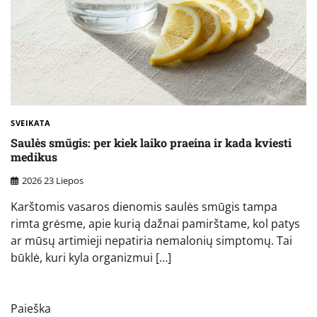
SVEIKATA
Saulės smūgis: per kiek laiko praeina ir kada kviesti
medikus
2026 23 Liepos
Karštomis vasaros dienomis saulės smūgis tampa
rimta grėsme, apie kurią dažnai pamirštame, kol patys
ar mūsų artimieji nepatiria nemalonių simptomų. Tai
būklė, kuri kyla organizmui […]
Paieška