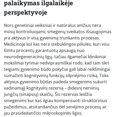
palaikymas ilgalaikėje
perspektyvoje
Nors genetiniai veiksniai ir natūralus amžius nėra
mūsų kontroliuojami, smegenų sveikatos išsaugojimas
yra aktyvus ir visą gyvenimą trunkantis procesas.
Medicinoje kol kas nėra stebuklingos piliulės, kuri visu
šimtu procentų garantuotų apsaugą nuo
neurodegeneracinių ligų, tačiau ilgamečiai klinikiniai
moksliniai tyrimai nedviprasmiškai rodo, kad tam tikri
teigiami gyvenimo būdo pokyčiai gali labai reikšmingai
sumažinti kognityvinių funkcijų silpnėjimo riziką. Toks
aktyvus gyvenimo būdas padeda smegenims sukurti
vadinamąjį kognityvinį rezervą – didesnį nervinių
jungčių (sinapsių) skaičių. Šis rezervas leidžia
smegenims kur kas ilgiau kompensuoti struktūrinius
pažeidimus, atsirandančius dėl senėjimo procesų ar
jau prasidedančios mikroskopinės ligos.