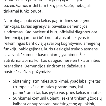
pažeidžiamos ir dėl tam tikrų priežasčių nebegali
tinkamai funkcionuoti.
Neurologai pabrėžia kelias pagrindines smegenų
funkcijas, kurias agresyviai paveikia demencijos
sindromas. Kad pacientui būtų oficialiai diagnozuota
demencija, jam turi būti nustatytas objektyvus ir
reikšmingas bent dviejų svarbių kognityvinių smegenų
funkcijų pablogėjimas, kuris tiesiogiai trukdo asmens
savarankiškumui ir kasdieniam gyvenimui. Šie
sutrikimai apima kur kas daugiau nei vien tik atminties
praradimą. Demencijos sindromas dažniausiai
pasireiškia šiais požymiais:
Sistemingi atminties sutrikimai, ypač labai greitas
trumpalaikės atminties praradimas, kai
pamirštama tai, kas įvyko vos prieš kelias minutes.
Sunkumai komunikuojant, ieškant tinkamų žodžių
kalbant ar suprantant sudėtingesnę aplinkinių