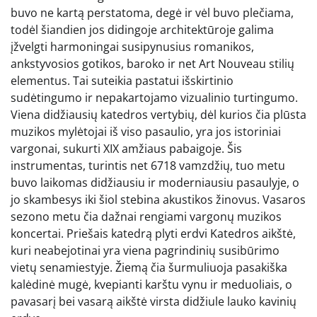
buvo ne kartą perstatoma, degė ir vėl buvo plečiama,
todėl šiandien jos didingoje architektūroje galima
įžvelgti harmoningai susipynusius romanikos,
ankstyvosios gotikos, baroko ir net Art Nouveau stilių
elementus. Tai suteikia pastatui išskirtinio
sudėtingumo ir nepakartojamo vizualinio turtingumo.
Viena didžiausių katedros vertybių, dėl kurios čia plūsta
muzikos mylėtojai iš viso pasaulio, yra jos istoriniai
vargonai, sukurti XIX amžiaus pabaigoje. Šis
instrumentas, turintis net 6718 vamzdžių, tuo metu
buvo laikomas didžiausiu ir moderniausiu pasaulyje, o
jo skambesys iki šiol stebina akustikos žinovus. Vasaros
sezono metu čia dažnai rengiami vargonų muzikos
koncertai. Priešais katedrą plyti erdvi Katedros aikštė,
kuri neabejotinai yra viena pagrindinių susibūrimo
vietų senamiestyje. Žiemą čia šurmuliuoja pasakiška
kalėdinė mugė, kvepianti karštu vynu ir meduoliais, o
pavasarį bei vasarą aikštė virsta didžiule lauko kavinių