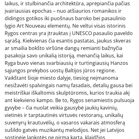
laikus, ir stulbinančia architektūra, aprėpiančia pačias
įvairiausias epochas – nuo atšiaurios romanikos ir
didingos gotikos iki puošnaus baroko bei pasaulinio
lygio Art Nouveau elementų. Ne veltui visas istorinis
Rygos centras yra įtrauktas į UNESCO pasaulio paveldo
sąrašą. Kiekvienas čia esantis pastatas, jaukus skveras
ar smailia bokšto viršūne dangų remianti bažnyčia
pasakoja savo unikalią istoriją, menančią laikus, kai
Ryga buvo vienas svarbiausių ir turtingiausių Hanzos
sąjungos prekybos uostų Baltijos jūros regione.
Vaikštant šioje miesto dalyje, tiesiog neįmanoma
nesižavėti spalvingais namų fasadais, detalių gausa bei
meistriškai iškaltomis skulptūromis, kurios traukia akį
ant kiekvieno kampo. Be to, Rygos senamiestis pulsuoja
gyvybe – čia nuolat veikia gausybė jaukių kavinių,
vietinės ir tarptautinės virtuvės restoranų, unikalių
suvenyrų krautuvėlių, o vasaros vakarais atmosferą
sušildo gatvės muzikantų melodijos. Net jei Latvijos
sostinėje lankotės ne pirmą kartą, klaidžios