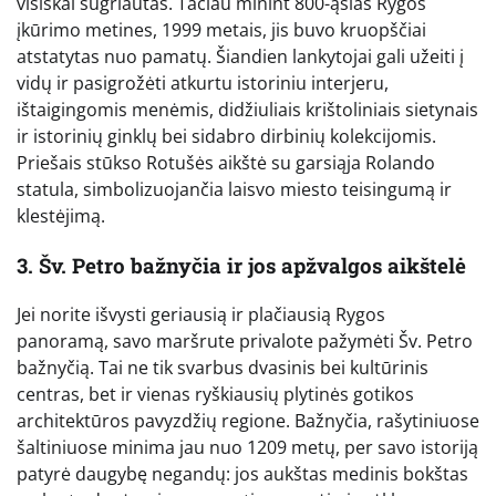
visiškai sugriautas. Tačiau minint 800-ąsias Rygos
įkūrimo metines, 1999 metais, jis buvo kruopščiai
atstatytas nuo pamatų. Šiandien lankytojai gali užeiti į
vidų ir pasigrožėti atkurtu istoriniu interjeru,
ištaigingomis menėmis, didžiuliais krištoliniais sietynais
ir istorinių ginklų bei sidabro dirbinių kolekcijomis.
Priešais stūkso Rotušės aikštė su garsiąja Rolando
statula, simbolizuojančia laisvo miesto teisingumą ir
klestėjimą.
3. Šv. Petro bažnyčia ir jos apžvalgos aikštelė
Jei norite išvysti geriausią ir plačiausią Rygos
panoramą, savo maršrute privalote pažymėti Šv. Petro
bažnyčią. Tai ne tik svarbus dvasinis bei kultūrinis
centras, bet ir vienas ryškiausių plytinės gotikos
architektūros pavyzdžių regione. Bažnyčia, rašytiniuose
šaltiniuose minima jau nuo 1209 metų, per savo istoriją
patyrė daugybę negandų: jos aukštas medinis bokštas