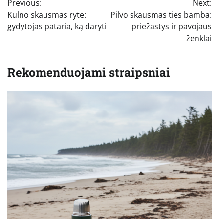
Previous:
Next:
tarp
Kulno skausmas ryte:
Pilvo skausmas ties bamba:
įrašų
gydytojas pataria, ką daryti
priežastys ir pavojaus
ženklai
Rekomenduojami straipsniai