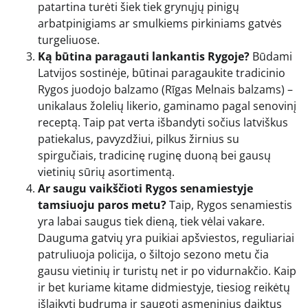
patartina turėti šiek tiek grynųjų pinigų
arbatpinigiams ar smulkiems pirkiniams gatvės
turgeliuose.
Ką būtina paragauti lankantis Rygoje?
Būdami
Latvijos sostinėje, būtinai paragaukite tradicinio
Rygos juodojo balzamo (Rīgas Melnais balzams) –
unikalaus žolelių likerio, gaminamo pagal senovinį
receptą. Taip pat verta išbandyti sočius latviškus
patiekalus, pavyzdžiui, pilkus žirnius su
spirgučiais, tradicinę ruginę duoną bei gausų
vietinių sūrių asortimentą.
Ar saugu vaikščioti Rygos senamiestyje
tamsiuoju paros metu?
Taip, Rygos senamiestis
yra labai saugus tiek dieną, tiek vėlai vakare.
Dauguma gatvių yra puikiai apšviestos, reguliariai
patruliuoja policija, o šiltojo sezono metu čia
gausu vietinių ir turistų net ir po vidurnakčio. Kaip
ir bet kuriame kitame didmiestyje, tiesiog reikėtų
išlaikyti budrumą ir saugoti asmeninius daiktus