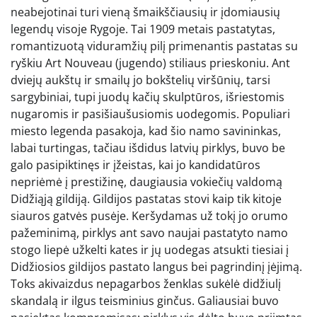
neabejotinai turi vieną šmaikščiausių ir įdomiausių
legendų visoje Rygoje. Tai 1909 metais pastatytas,
romantizuotą viduramžių pilį primenantis pastatas su
ryškiu Art Nouveau (jugendo) stiliaus prieskoniu. Ant
dviejų aukštų ir smailų jo bokštelių viršūnių, tarsi
sargybiniai, tupi juodų kačių skulptūros, išriestomis
nugaromis ir pasišiaušusiomis uodegomis. Populiari
miesto legenda pasakoja, kad šio namo savininkas,
labai turtingas, tačiau išdidus latvių pirklys, buvo be
galo pasipiktinęs ir įžeistas, kai jo kandidatūros
nepriėmė į prestižinę, daugiausia vokiečių valdomą
Didžiąją gildiją. Gildijos pastatas stovi kaip tik kitoje
siauros gatvės pusėje. Keršydamas už tokį jo orumo
pažeminimą, pirklys ant savo naujai pastatyto namo
stogo liepė užkelti kates ir jų uodegas atsukti tiesiai į
Didžiosios gildijos pastato langus bei pagrindinį įėjimą.
Toks akivaizdus nepagarbos ženklas sukėlė didžiulį
skandalą ir ilgus teisminius ginčus. Galiausiai buvo