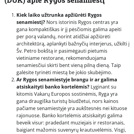
(DUK) apie Rygos senamiestį
Kiek laiko užtrunka apžiūrėti Rygos
senamiestį?
Nors istorinis Rygos centras yra
gana kompaktiškas ir jį pėsčiomis galima apeiti
per porą valandų, norint atidžiai apžiūrėti
architektūrą, aplankyti bažnyčių interjerus, užkilti į
Šv. Petro bokštą ir pasimėgauti pietumis
vietiniame restorane, rekomenduojama
senamiesčiui skirti bent vieną pilną dieną. Taip
galėsite tyrinėti miestą be jokio skubėjimo.
Ar Rygos senamiestyje brangu ir ar galima
atsiskaityti banko kortelėmis?
Lyginant su
kitomis Vakarų Europos sostinėmis, Ryga yra
gana draugiška turistų biudžetui, nors kainos
pačiame senamiestyje yra aukštesnės nei kituose
rajonuose. Banko kortelėmis atsiskaityti galima
beveik visur: pradedant muziejais ir restoranais,
baigiant mažomis suvenyrų krautuvėlėmis. Visgi,