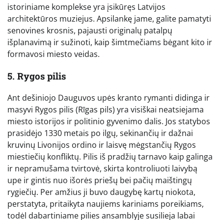
istoriniame komplekse yra įsikūręs Latvijos
architektūros muziejus. Apsilankę jame, galite pamatyti
senovines krosnis, pajausti originalų patalpų
išplanavimą ir sužinoti, kaip šimtmečiams bėgant kito ir
formavosi miesto veidas.
5. Rygos pilis
Ant dešiniojo Dauguvos upės kranto rymanti didinga ir
masyvi Rygos pilis (Rīgas pils) yra visiškai neatsiejama
miesto istorijos ir politinio gyvenimo dalis. Jos statybos
prasidėjo 1330 metais po ilgų, sekinančių ir dažnai
kruvinų Livonijos ordino ir laisvę mėgstančių Rygos
miestiečių konfliktų. Pilis iš pradžių tarnavo kaip galinga
ir nepramušama tvirtovė, skirta kontroliuoti laivybą
upe ir gintis nuo išorės priešų bei pačių maištingų
rygiečių. Per amžius ji buvo daugybę kartų niokota,
perstatyta, pritaikyta naujiems kariniams poreikiams,
todėl dabartiniame pilies ansamblyje susilieja labai