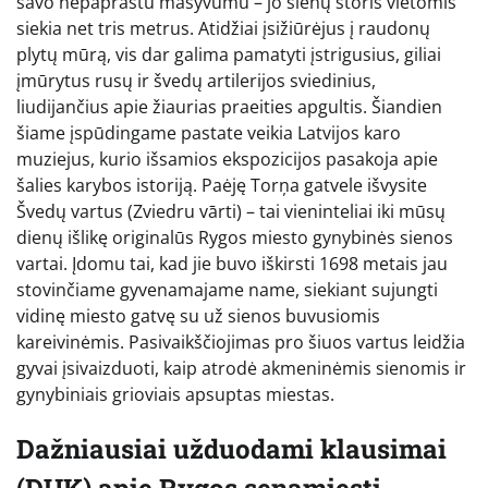
savo nepaprastu masyvumu – jo sienų storis vietomis
siekia net tris metrus. Atidžiai įsižiūrėjus į raudonų
plytų mūrą, vis dar galima pamatyti įstrigusius, giliai
įmūrytus rusų ir švedų artilerijos sviedinius,
liudijančius apie žiaurias praeities apgultis. Šiandien
šiame įspūdingame pastate veikia Latvijos karo
muziejus, kurio išsamios ekspozicijos pasakoja apie
šalies karybos istoriją. Paėję Torņa gatvele išvysite
Švedų vartus (Zviedru vārti) – tai vieninteliai iki mūsų
dienų išlikę originalūs Rygos miesto gynybinės sienos
vartai. Įdomu tai, kad jie buvo iškirsti 1698 metais jau
stovinčiame gyvenamajame name, siekiant sujungti
vidinę miesto gatvę su už sienos buvusiomis
kareivinėmis. Pasivaikščiojimas pro šiuos vartus leidžia
gyvai įsivaizduoti, kaip atrodė akmeninėmis sienomis ir
gynybiniais grioviais apsuptas miestas.
Dažniausiai užduodami klausimai