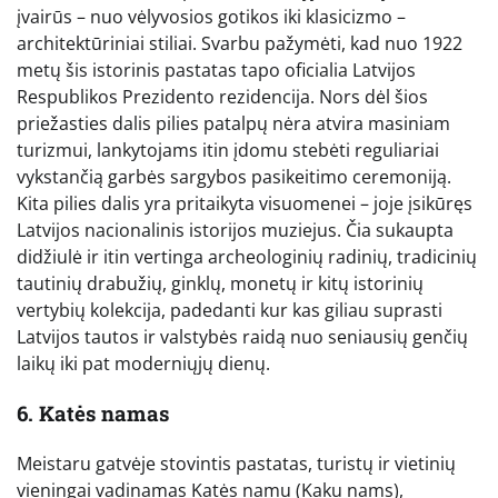
įvairūs – nuo vėlyvosios gotikos iki klasicizmo –
architektūriniai stiliai. Svarbu pažymėti, kad nuo 1922
metų šis istorinis pastatas tapo oficialia Latvijos
Respublikos Prezidento rezidencija. Nors dėl šios
priežasties dalis pilies patalpų nėra atvira masiniam
turizmui, lankytojams itin įdomu stebėti reguliariai
vykstančią garbės sargybos pasikeitimo ceremoniją.
Kita pilies dalis yra pritaikyta visuomenei – joje įsikūręs
Latvijos nacionalinis istorijos muziejus. Čia sukaupta
didžiulė ir itin vertinga archeologinių radinių, tradicinių
tautinių drabužių, ginklų, monetų ir kitų istorinių
vertybių kolekcija, padedanti kur kas giliau suprasti
Latvijos tautos ir valstybės raidą nuo seniausių genčių
laikų iki pat moderniųjų dienų.
6. Katės namas
Meistaru gatvėje stovintis pastatas, turistų ir vietinių
vieningai vadinamas Katės namu (Kaķu nams),