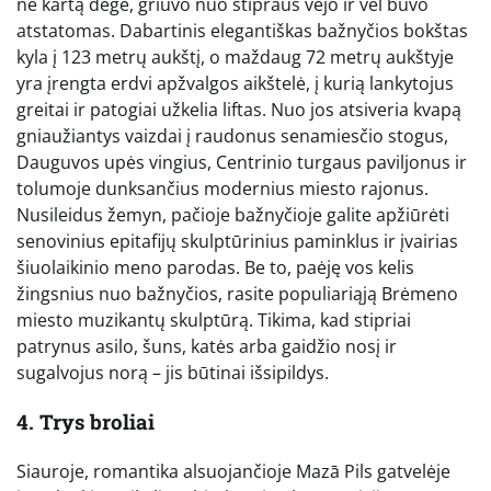
ne kartą degė, griuvo nuo stipraus vėjo ir vėl buvo
atstatomas. Dabartinis elegantiškas bažnyčios bokštas
kyla į 123 metrų aukštį, o maždaug 72 metrų aukštyje
yra įrengta erdvi apžvalgos aikštelė, į kurią lankytojus
greitai ir patogiai užkelia liftas. Nuo jos atsiveria kvapą
gniaužiantys vaizdai į raudonus senamiesčio stogus,
Dauguvos upės vingius, Centrinio turgaus paviljonus ir
tolumoje dunksančius modernius miesto rajonus.
Nusileidus žemyn, pačioje bažnyčioje galite apžiūrėti
senovinius epitafijų skulptūrinius paminklus ir įvairias
šiuolaikinio meno parodas. Be to, paėję vos kelis
žingsnius nuo bažnyčios, rasite populiariąją Brėmeno
miesto muzikantų skulptūrą. Tikima, kad stipriai
patrynus asilo, šuns, katės arba gaidžio nosį ir
sugalvojus norą – jis būtinai išsipildys.
4. Trys broliai
Siauroje, romantika alsuojančioje Mazā Pils gatvelėje