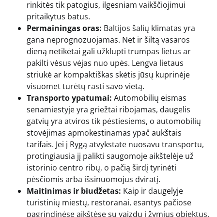
rinkitės tik patogius, ilgesniam vaikščiojimui
pritaikytus batus.
Permainingas oras:
Baltijos šalių klimatas yra
gana neprognozuojamas. Net ir šiltą vasaros
dieną netikėtai gali užklupti trumpas lietus ar
pakilti vėsus vėjas nuo upės. Lengva lietaus
striukė ar kompaktiškas skėtis jūsų kuprinėje
visuomet turėtų rasti savo vietą.
Transporto ypatumai:
Automobilių eismas
senamiestyje yra griežtai ribojamas, daugelis
gatvių yra atviros tik pėstiesiems, o automobilių
stovėjimas apmokestinamas ypač aukštais
tarifais. Jei į Rygą atvykstate nuosavu transportu,
protingiausia jį palikti saugomoje aikštelėje už
istorinio centro ribų, o pačią širdį tyrinėti
pėsčiomis arba išsinuomojus dviratį.
Maitinimas ir biudžetas:
Kaip ir daugelyje
turistinių miestų, restoranai, esantys pačiose
pagrindinėse aikštėse su vaizdu į žymius objektus,