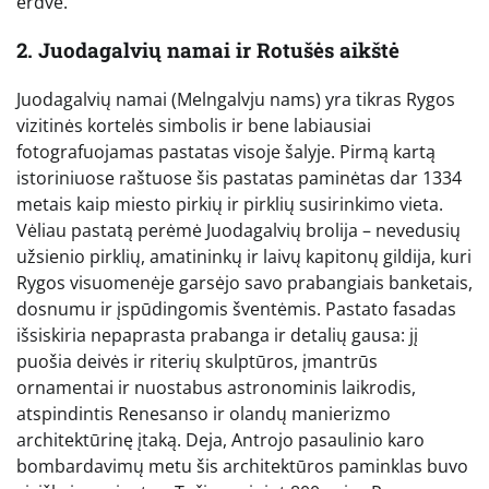
erdve.
2. Juodagalvių namai ir Rotušės aikštė
Juodagalvių namai (Melngalvju nams) yra tikras Rygos
vizitinės kortelės simbolis ir bene labiausiai
fotografuojamas pastatas visoje šalyje. Pirmą kartą
istoriniuose raštuose šis pastatas paminėtas dar 1334
metais kaip miesto pirkių ir pirklių susirinkimo vieta.
Vėliau pastatą perėmė Juodagalvių brolija – nevedusių
užsienio pirklių, amatininkų ir laivų kapitonų gildija, kuri
Rygos visuomenėje garsėjo savo prabangiais banketais,
dosnumu ir įspūdingomis šventėmis. Pastato fasadas
išsiskiria nepaprasta prabanga ir detalių gausa: jį
puošia deivės ir riterių skulptūros, įmantrūs
ornamentai ir nuostabus astronominis laikrodis,
atspindintis Renesanso ir olandų manierizmo
architektūrinę įtaką. Deja, Antrojo pasaulinio karo
bombardavimų metu šis architektūros paminklas buvo