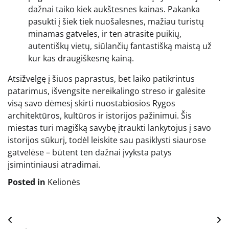
dažnai taiko kiek aukštesnes kainas. Pakanka
pasukti į šiek tiek nuošalesnes, mažiau turistų
minamas gatveles, ir ten atrasite puikių,
autentiškų vietų, siūlančių fantastišką maistą už
kur kas draugiškesnę kainą.
Atsižvelgę į šiuos paprastus, bet laiko patikrintus
patarimus, išvengsite nereikalingo streso ir galėsite
visą savo dėmesį skirti nuostabiosios Rygos
architektūros, kultūros ir istorijos pažinimui. Šis
miestas turi magišką savybę įtraukti lankytojus į savo
istorijos sūkurį, todėl leiskite sau pasiklysti siaurose
gatvelėse – būtent ten dažnai įvyksta patys
įsimintiniausi atradimai.
Posted in
Kelionės
Navigacija