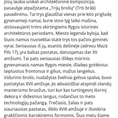
jūsų laukia unikali architektoninė kompozicija,
pasaulyje atpažįstama „Trijų brolių“ (Trīs brāļi)
pavadinimu. Tai trys glaudžiai vienas prie kito prigludę
gyvenamieji namai, kurie stovi lyg laiko mašina,
atstovaujanti trims skirtingiems Rygos istorinės
architektūros periodams. Miesto legenda byloja, kad
šiuos namus nuosekliai statė trys tos pačios giminės
vyrai. Seniausias iš jų, esantis dešinėje (adresu Mazā
Pils 17), yra baltas pastatas, datuojamas dar XV
amžiumi. Tai pats seniausias išlikęs mūrinis
gyvenamasis namas Rygos mieste, išlaikęs gotikinius
laiptuotus frontonus ir gilius, mažus langelius.
Vidurinis brolis, nudažytas švelniai gelsva spalva, buvo
pastatytas XVII amžiuje. Jis akivaizdžiai atspindi olandų
manierizmo bruožus, turi kur kas turtingesnį išorinį
dekorą ir didesnius langus, rodančius to meto
technologijų pažangą. Trečiasis, žalias ir pats
siauriausias pastatas, iškilo XVIII amžiuje ir išsiskiria
grakščiomis barokinėmis formomis. Šiuo metu šiame