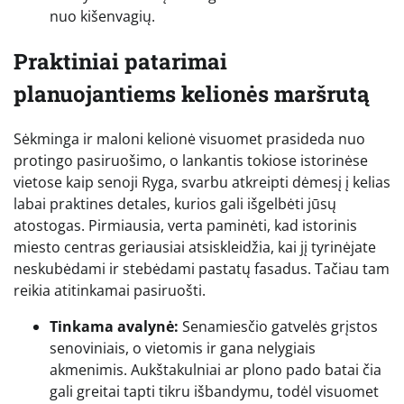
nuo kišenvagių.
Praktiniai patarimai
planuojantiems kelionės maršrutą
Sėkminga ir maloni kelionė visuomet prasideda nuo
protingo pasiruošimo, o lankantis tokiose istorinėse
vietose kaip senoji Ryga, svarbu atkreipti dėmesį į kelias
labai praktines detales, kurios gali išgelbėti jūsų
atostogas. Pirmiausia, verta paminėti, kad istorinis
miesto centras geriausiai atsiskleidžia, kai jį tyrinėjate
neskubėdami ir stebėdami pastatų fasadus. Tačiau tam
reikia atitinkamai pasiruošti.
Tinkama avalynė:
Senamiesčio gatvelės grįstos
senoviniais, o vietomis ir gana nelygiais
akmenimis. Aukštakulniai ar plono pado batai čia
gali greitai tapti tikru išbandymu, todėl visuomet