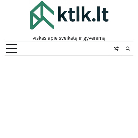
Skip
to
content
viskas apie sveikatą ir gyvenimą