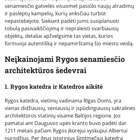
senamiesčio gatvelės visuomet pasiūlo naujų atradimų
ir paslėptų kampelių, kurių anksčiau turbūt
nepastebėjote. Siekiant padėti jums susiplanuoti
tobulą pasivaikščiojimą ir nepraleisti svarbiausių
objektų, detaliai apžvelgsime tas vietas, kurios
formuoja autentišką ir nepamirštamą šio miesto veidą.
Neįkainojami Rygos senamiesčio
architektūros šedevrai
1. Rygos katedra ir Katedros aikštė
Rygos katedra, vietinių vadinama Rīgas Doms, yra
vienas didžiausių, seniausių ir įspūdingiausių sakralinės
architektūros statinių visame Baltijos regione. Jos
pamatai ant Dauguvos upės kranto buvo padėti dar
1211 metais pačiam Rygos įkūrėjui vyskupui Albertui
nurodžius. Per ilgus istorinius šimtmečius katedra