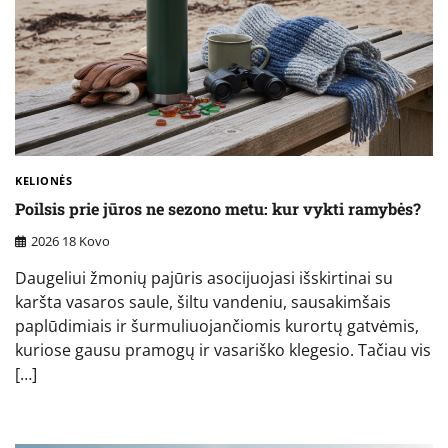
KELIONĖS
Poilsis prie jūros ne sezono metu: kur vykti ramybės?
2026 18 Kovo
Daugeliui žmonių pajūris asocijuojasi išskirtinai su
karšta vasaros saule, šiltu vandeniu, sausakimšais
paplūdimiais ir šurmuliuojančiomis kurortų gatvėmis,
kuriose gausu pramogų ir vasariško klegesio. Tačiau vis
[…]